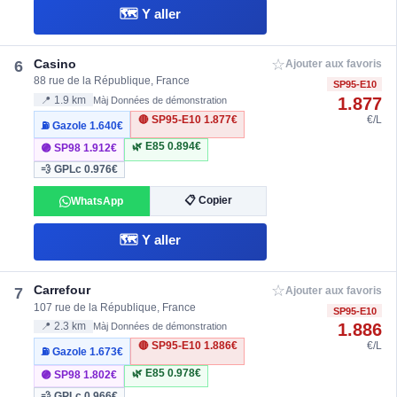
🗺️ Y aller
☆
Casino
6
Ajouter aux favoris
88 rue de la République, France
SP95-E10
1.877
📍 1.9 km
Màj Données de démonstration
🔴 SP95-E10
1.877€
€/L
⛽ Gazole
1.640€
🌿 E85
0.894€
🟣 SP98
1.912€
💨 GPLc
0.976€
📋 Copier
WhatsApp
🗺️ Y aller
☆
Carrefour
7
Ajouter aux favoris
107 rue de la République, France
SP95-E10
1.886
📍 2.3 km
Màj Données de démonstration
🔴 SP95-E10
1.886€
€/L
⛽ Gazole
1.673€
🌿 E85
0.978€
🟣 SP98
1.802€
💨 GPLc
0.966€