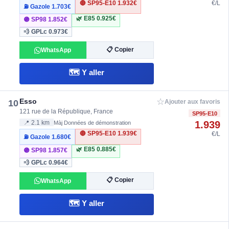
🔴 SP95-E10
1.932€
€/L
⛽ Gazole
1.703€
🌿 E85
0.925€
🟣 SP98
1.852€
💨 GPLc
0.973€
📋 Copier
WhatsApp
🗺️ Y aller
☆
Esso
10
Ajouter aux favoris
121 rue de la République, France
SP95-E10
1.939
📍 2.1 km
Màj Données de démonstration
🔴 SP95-E10
1.939€
€/L
⛽ Gazole
1.680€
🌿 E85
0.885€
🟣 SP98
1.857€
💨 GPLc
0.964€
📋 Copier
WhatsApp
🗺️ Y aller