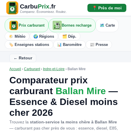
Carbu
Prix
.fr
📍 Près de moi
Comparez. Économisez. Roulez.
Prix carburant
Bornes recharge
🗺️ Carte
🌤️ Météo
🌍 Régions
🗂️ Dép.
🏷️ Enseignes stations
📊 Baromètre
📰 Presse
← Retour
Accueil
›
Carburant
›
Indre-et-Loire
›
Ballan Mire
Comparateur prix
carburant
Ballan Mire
—
Essence & Diesel moins
cher 2026
Trouvez la
station-service la moins chère à Ballan Mire
— carburant pas cher près de vous : essence, diesel, E85,