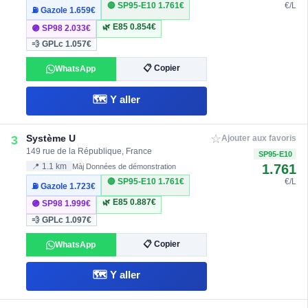
🔴 SP95-E10
1.761€
€/L
⛽ Gazole
1.659€
🌿 E85
0.854€
🟣 SP98
2.033€
💨 GPLc
1.057€
📋 Copier
WhatsApp
🗺️ Y aller
☆
Système U
3
Ajouter aux favoris
149 rue de la République, France
SP95-E10
1.761
📍 1.1 km
Màj Données de démonstration
🔴 SP95-E10
1.761€
€/L
⛽ Gazole
1.723€
🌿 E85
0.887€
🟣 SP98
1.999€
💨 GPLc
1.097€
📋 Copier
WhatsApp
🗺️ Y aller