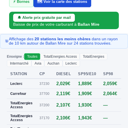
⚡ Bornes
🗺️ Voir la carte des stations
🔔 Alerte prix gratuite par mail
Baisse de prix de votre carburant à
Ballan Mire
Affichage des
20 stations les moins chères
dans un rayon
🎯
de 10 km autour de Ballan Mire sur 24 stations trouvées.
Enseigne :
Toutes
TotalEnergies Access
TotalEnergies
Intermarché
Avia
Auchan
Leclerc
STATION
CP
DIESEL
SP95/E10
SP98
E
2,029€
1,889€
2,059€
Leclerc
37230
2,119€
1,909€
2,064€
Carrefour
37700
TotalEnergies
2,107€
1,930€
—
0
37200
Access
TotalEnergies
2,106€
1,943€
—
37170
Access