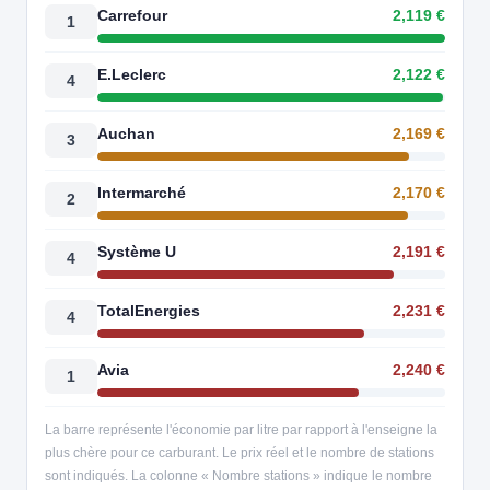
Carrefour
2,119 €
1
E.Leclerc
2,122 €
4
Auchan
2,169 €
3
Intermarché
2,170 €
2
Système U
2,191 €
4
TotalEnergies
2,231 €
4
Avia
2,240 €
1
La barre représente l'économie par litre par rapport à l'enseigne la
plus chère pour ce carburant. Le prix réel et le nombre de stations
sont indiqués. La colonne « Nombre stations » indique le nombre