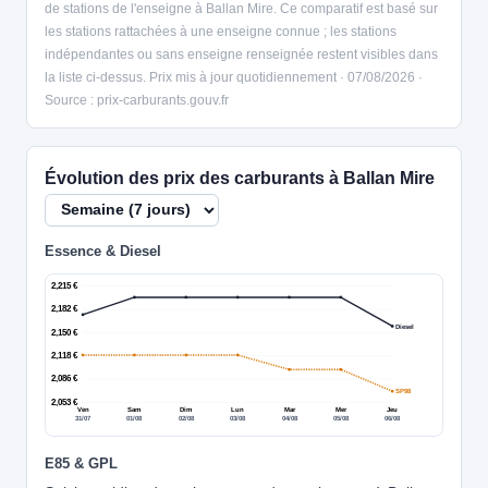
de stations de l'enseigne à Ballan Mire. Ce comparatif est basé sur
les stations rattachées à une enseigne connue ; les stations
indépendantes ou sans enseigne renseignée restent visibles dans
la liste ci-dessus. Prix mis à jour quotidiennement · 07/08/2026 ·
Source : prix-carburants.gouv.fr
Évolution des prix des carburants à Ballan Mire
Essence & Diesel
2,215 €
2,182 €
Diesel
2,150 €
2,118 €
2,086 €
SP98
2,053 €
Ven
Sam
Dim
Lun
Mar
Mer
Jeu
31/07
01/08
02/08
03/08
04/08
05/08
06/08
E85 & GPL