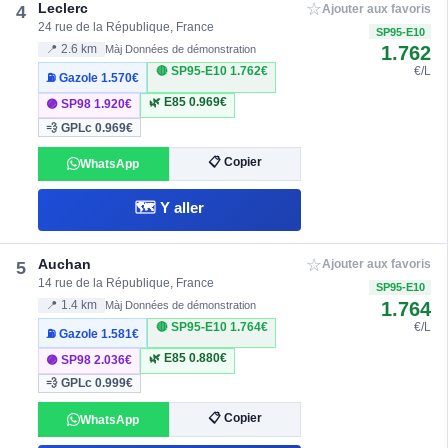
☆
Leclerc
4
Ajouter aux favoris
24 rue de la République, France
SP95-E10
1.762
📍 2.6 km
Màj Données de démonstration
🔴 SP95-E10
1.762€
€/L
⛽ Gazole
1.570€
🌿 E85
0.969€
🟣 SP98
1.920€
💨 GPLc
0.969€
📋 Copier
WhatsApp
🗺️ Y aller
☆
Auchan
5
Ajouter aux favoris
14 rue de la République, France
SP95-E10
1.764
📍 1.4 km
Màj Données de démonstration
🔴 SP95-E10
1.764€
€/L
⛽ Gazole
1.581€
🌿 E85
0.880€
🟣 SP98
2.036€
💨 GPLc
0.999€
📋 Copier
WhatsApp