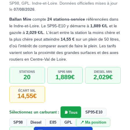
SP98, GPL. Indre-et-Loire.
Données officielles mises à jour
le
07/08/2026
.
Ballan Mire
compte
24 stations-service
référencées dans
le Indre-et-Loire. Le SP95-E10 y démarre à
1,889 €/L
et le
gazole à
2,029 €/L
. L'écart entre la station la moins chère et
la plus chère peut atteindre
14,55 €
sur un plein de 50 litres,
d'où l'intérêt de comparer avant de faire le plein. Les tarifs
varient selon la proximité des grandes surfaces et des axes
routiers en Centre-Val de Loire.
STATIONS
SP95 MIN
DIESEL MIN
20
1,889€
2,029€
ÉCART 50L
14,55€
Sélectionnez un carburant :
SP95-E10
⛽ Tous
SP98
Diesel
E85
GPL
📍 Ma position