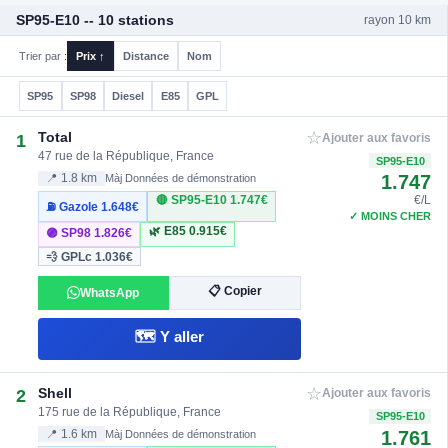
SP95-E10 -- 10 stations
rayon 10 km
Trier par :
Prix ↑
Distance
Nom
SP95
SP98
Diesel
E85
GPL
☆
Total
1
Ajouter aux favoris
47 rue de la République, France
SP95-E10
1.747
📍 1.8 km
Màj Données de démonstration
🔴 SP95-E10
1.747€
€/L
⛽ Gazole
1.648€
✓ MOINS CHER
🌿 E85
0.915€
🟣 SP98
1.826€
💨 GPLc
1.036€
📋 Copier
WhatsApp
🗺️ Y aller
☆
Shell
2
Ajouter aux favoris
175 rue de la République, France
SP95-E10
1.761
📍 1.6 km
Màj Données de démonstration