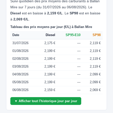
Suivi quotidien des prix moyens des carburants à Ballan
Mire sur 7 jours (du 31/07/2026 au 06/08/2026). Le
Diesel
est en baisse à
2,159 €/L
. Le
SP98
est en baisse
à
2,069 €/L
.
Tableau des prix moyens par jour (€/L) à Ballan Mire
Date
Diesel
SP95-E10
SP98
31/07/2026
2,175 €
—
2,119 €
01/08/2026
2,199 €
—
2,119 €
02/08/2026
2,199 €
—
2,119 €
03/08/2026
2,199 €
—
2,119 €
04/08/2026
2,199 €
—
2,099 €
05/08/2026
2,199 €
—
2,099 €
06/08/2026
2,159 €
—
2,069 €
▼ Afficher tout l'historique jour par jour