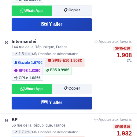
📋 Copier
WhatsApp
🗺️ Y aller
☆
Intermarché
8
Ajouter aux favoris
144 rue de la République, France
SP95-E10
1.908
📍 1.5 km
Màj Données de démonstration
🔴 SP95-E10
1.908€
€/L
⛽ Gazole
1.670€
🌿 E85
0.998€
🟣 SP98
1.839€
💨 GPLc
1.085€
📋 Copier
WhatsApp
🗺️ Y aller
☆
BP
9
Ajouter aux favoris
56 rue de la République, France
SP95-E10
1.932
📍 1.7 km
Màj Données de démonstration