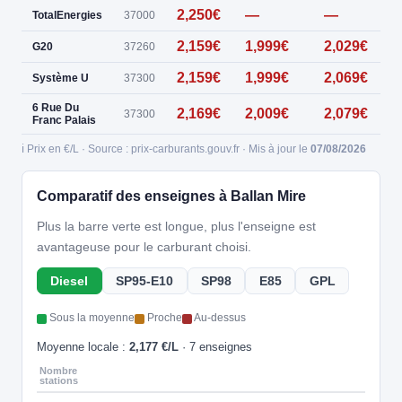
2,250€
—
—
0
TotalEnergies
37000
2,159€
1,999€
2,029€
G20
37260
2,159€
1,999€
2,069€
Système U
37300
6 Rue Du
2,169€
2,009€
2,079€
37300
Franc Palais
ℹ️ Prix en €/L · Source : prix-carburants.gouv.fr · Mis à jour le
07/08/2026
Comparatif des enseignes à Ballan Mire
Plus la barre verte est longue, plus l'enseigne est
avantageuse pour le carburant choisi.
Diesel
SP95-E10
SP98
E85
GPL
Sous la moyenne
Proche
Au-dessus
Moyenne locale :
2,177 €/L
· 7 enseignes
Nombre
stations