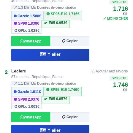
40 rue de la République, France
SP95-E10
1.716
📍 1.3 km
Màj Données de démonstration
🔴 SP95-E10
1.716€
€/L
⛽ Gazole
1.580€
✓ MOINS CHER
🌿 E85
0.953€
🟣 SP98
1.838€
💨 GPLc
1.028€
📋 Copier
WhatsApp
🗺️ Y aller
☆
Leclerc
2
Ajouter aux favoris
87 rue de la République, France
SP95-E10
1.746
📍 1.1 km
Màj Données de démonstration
🔴 SP95-E10
1.746€
€/L
⛽ Gazole
1.611€
🌿 E85
0.857€
🟣 SP98
2.037€
💨 GPLc
1.003€
📋 Copier
WhatsApp
🗺️ Y aller