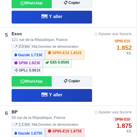
📋 Copier
WhatsApp
🗺️ Y aller
☆
Esso
5
Ajouter aux favoris
121 rue de la République, France
SP95-E10
1.852
📍 2.0 km
Màj Données de démonstration
🔴 SP95-E10
1.852€
€/L
⛽ Gazole
1.733€
🌿 E85
0.950€
🟣 SP98
1.923€
💨 GPLc
0.961€
📋 Copier
WhatsApp
🗺️ Y aller
☆
BP
6
Ajouter aux favoris
50 rue de la République, France
SP95-E10
1.875
📍 1.1 km
Màj Données de démonstration
🔴 SP95-E10
1.875€
€/L
⛽ Gazole
1.675€