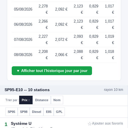
2,278
2,123
0,829
1,017
05/08/2026
2,092 €
€
€
€
€
2,266
2,123
0,829
1,017
06/08/2026
2,092 €
€
€
€
€
2,227
2,093
0,829
1,019
07/08/2026
2,072 €
€
€
€
€
2,208
2,088
0,829
1,018
08/08/2026
2,066 €
€
€
€
€
▼ Afficher tout l'historique jour par jour
SP95-E10 -- 10 stations
rayon 10 km
Trier par :
Prix ↑
Distance
Nom
SP95
SP98
Diesel
E85
GPL
☆
Système U
1
Ajouter aux favoris