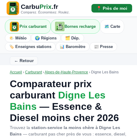
Carbu
Prix
.fr
📍 Près de moi
Comparez. Économisez. Roulez.
Prix carburant
Bornes recharge
🗺️ Carte
🌤️ Météo
🌍 Régions
🗂️ Dép.
🏷️ Enseignes stations
📊 Baromètre
📰 Presse
← Retour
Accueil
›
Carburant
›
Alpes-de-Haute-Provence
›
Digne Les Bains
Comparateur prix
carburant
Digne Les
Bains
— Essence &
Diesel moins cher 2026
Trouvez la
station-service la moins chère à Digne Les
Bains
— carburant pas cher près de vous : essence, diesel,