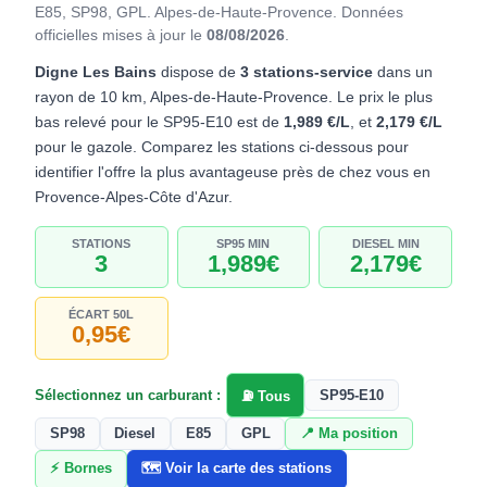
E85, SP98, GPL. Alpes-de-Haute-Provence.
Données
officielles mises à jour le
08/08/2026
.
Digne Les Bains
dispose de
3 stations-service
dans un
rayon de 10 km, Alpes-de-Haute-Provence. Le prix le plus
bas relevé pour le SP95-E10 est de
1,989 €/L
, et
2,179 €/L
pour le gazole. Comparez les stations ci-dessous pour
identifier l'offre la plus avantageuse près de chez vous en
Provence-Alpes-Côte d'Azur.
STATIONS
SP95 MIN
DIESEL MIN
3
1,989€
2,179€
ÉCART 50L
0,95€
Sélectionnez un carburant :
SP95-E10
⛽ Tous
SP98
Diesel
E85
GPL
📍 Ma position
⚡ Bornes
🗺️ Voir la carte des stations