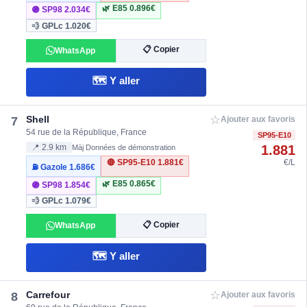
🌿 E85
0.896€
🟣 SP98
2.034€
💨 GPLc
1.020€
📋 Copier
WhatsApp
🗺️ Y aller
☆
Shell
7
Ajouter aux favoris
54 rue de la République, France
SP95-E10
1.881
📍 2.9 km
Màj Données de démonstration
🔴 SP95-E10
1.881€
€/L
⛽ Gazole
1.686€
🌿 E85
0.865€
🟣 SP98
1.854€
💨 GPLc
1.079€
📋 Copier
WhatsApp
🗺️ Y aller
☆
Carrefour
8
Ajouter aux favoris