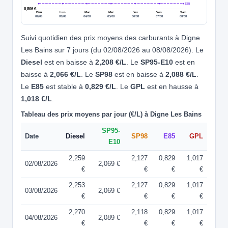
E85
0,806 €
Dim
Lun
Mar
Mer
Jeu
Ven
Sam
02/08
03/08
04/08
05/08
06/08
07/08
08/08
Suivi quotidien des prix moyens des carburants à Digne
Les Bains sur 7 jours (du 02/08/2026 au 08/08/2026). Le
Diesel
est en baisse à
2,208 €/L
. Le
SP95-E10
est en
baisse à
2,066 €/L
. Le
SP98
est en baisse à
2,088 €/L
.
Le
E85
est stable à
0,829 €/L
. Le
GPL
est en hausse à
1,018 €/L
.
Tableau des prix moyens par jour (€/L) à Digne Les Bains
SP95-
Date
Diesel
SP98
E85
GPL
E10
2,259
2,127
0,829
1,017
02/08/2026
2,069 €
€
€
€
€
2,253
2,127
0,829
1,017
03/08/2026
2,069 €
€
€
€
€
2,270
2,118
0,829
1,017
04/08/2026
2,089 €
€
€
€
€