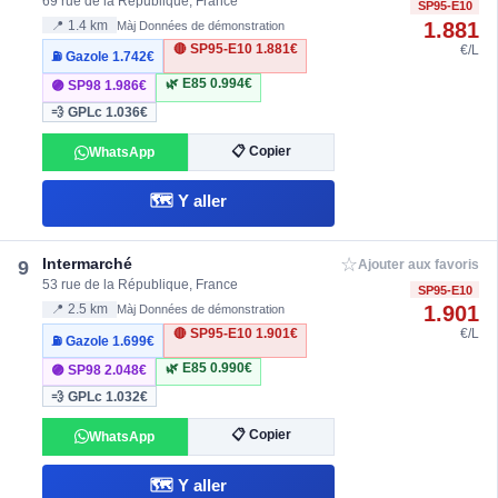
69 rue de la République, France
SP95-E10
1.881
📍 1.4 km
Màj Données de démonstration
🔴 SP95-E10
1.881€
€/L
⛽ Gazole
1.742€
🌿 E85
0.994€
🟣 SP98
1.986€
💨 GPLc
1.036€
📋 Copier
WhatsApp
🗺️ Y aller
☆
Intermarché
9
Ajouter aux favoris
53 rue de la République, France
SP95-E10
1.901
📍 2.5 km
Màj Données de démonstration
🔴 SP95-E10
1.901€
€/L
⛽ Gazole
1.699€
🌿 E85
0.990€
🟣 SP98
2.048€
💨 GPLc
1.032€
📋 Copier
WhatsApp
🗺️ Y aller