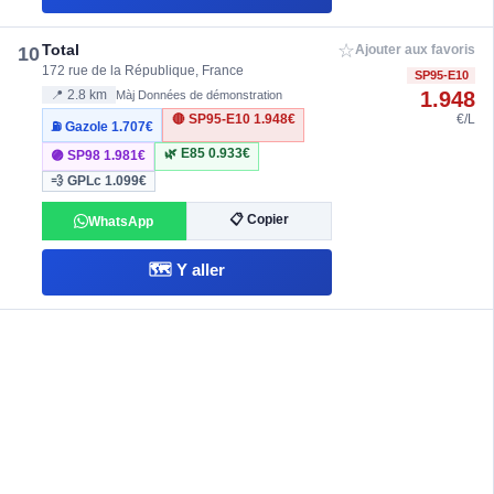
☆
Total
10
Ajouter aux favoris
172 rue de la République, France
SP95-E10
1.948
📍 2.8 km
Màj Données de démonstration
🔴 SP95-E10
1.948€
€/L
⛽ Gazole
1.707€
🌿 E85
0.933€
🟣 SP98
1.981€
💨 GPLc
1.099€
📋 Copier
WhatsApp
🗺️ Y aller