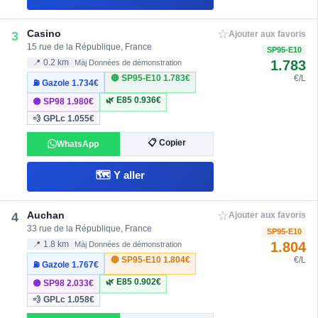
☆
Casino
3
Ajouter aux favoris
15 rue de la République, France
SP95-E10
1.783
📍 0.2 km
Màj Données de démonstration
🔴 SP95-E10
1.783€
€/L
⛽ Gazole
1.734€
🌿 E85
0.936€
🟣 SP98
1.980€
💨 GPLc
1.055€
📋 Copier
WhatsApp
🗺️ Y aller
☆
Auchan
4
Ajouter aux favoris
33 rue de la République, France
SP95-E10
1.804
📍 1.8 km
Màj Données de démonstration
🔴 SP95-E10
1.804€
€/L
⛽ Gazole
1.767€
🌿 E85
0.902€
🟣 SP98
2.033€
💨 GPLc
1.058€