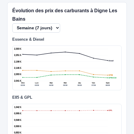
Évolution des prix des carburants à Digne Les
Bains
Essence & Diesel
2,303 €
2,251 €
Diesel
2,198 €
2,146 €
2,093 €
SP98
SP95-E10
2,041 €
Dim
Lun
Mar
Mer
Jeu
Ven
Sam
02/08
03/08
04/08
05/08
06/08
07/08
08/08
E85 & GPL
1,042 €
GPL
0,995 €
0,948 €
0,900 €
0,853 €