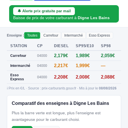
🔔 Alerte prix gratuite par mail
Baisse de prix de votre carburant à
Digne Les Bains
Enseigne :
Toutes
Carrefour
Intermarché
Esso Express
STATION
CP
DIESEL
SP95/E10
SP98
E8
2,179€
1,989€
2,059€
0,
Carrefour
04000
2,217€
1,999€
—
—
Intermarché
04000
Esso
2,208€
2,008€
2,088€
—
04000
Express
ℹ️ Prix en €/L · Source : prix-carburants.gouv.fr · Mis à jour le
08/08/2026
Comparatif des enseignes à Digne Les Bains
Plus la barre verte est longue, plus l'enseigne est
avantageuse pour le carburant choisi.