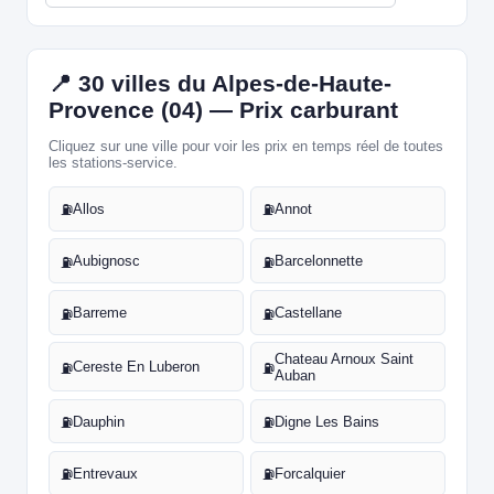
📍 30 villes du Alpes-de-Haute-
Provence (04) — Prix carburant
Cliquez sur une ville pour voir les prix en temps réel de toutes
les stations-service.
Allos
Annot
⛽
⛽
Aubignosc
Barcelonnette
⛽
⛽
Barreme
Castellane
⛽
⛽
Chateau Arnoux Saint
Cereste En Luberon
⛽
⛽
Auban
Dauphin
Digne Les Bains
⛽
⛽
Entrevaux
Forcalquier
⛽
⛽