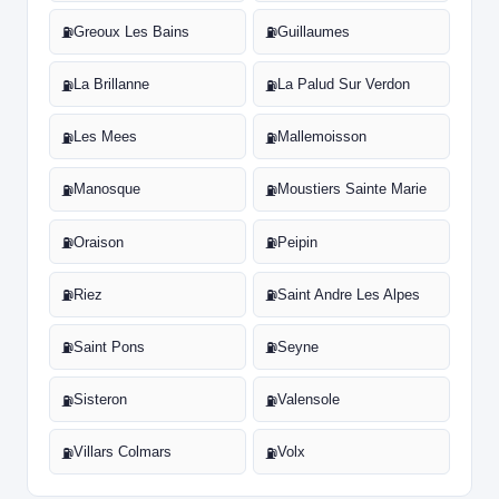
Greoux Les Bains
Guillaumes
⛽
⛽
La Brillanne
La Palud Sur Verdon
⛽
⛽
Les Mees
Mallemoisson
⛽
⛽
Manosque
Moustiers Sainte Marie
⛽
⛽
Oraison
Peipin
⛽
⛽
Riez
Saint Andre Les Alpes
⛽
⛽
Saint Pons
Seyne
⛽
⛽
Sisteron
Valensole
⛽
⛽
Villars Colmars
Volx
⛽
⛽