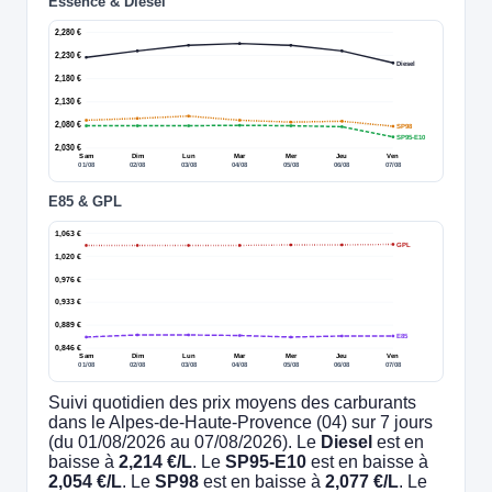
Essence & Diesel
2,280 €
2,230 €
Diesel
2,180 €
2,130 €
2,080 €
SP98
SP95-E10
2,030 €
Sam
Dim
Lun
Mar
Mer
Jeu
Ven
01/08
02/08
03/08
04/08
05/08
06/08
07/08
E85 & GPL
1,063 €
GPL
1,020 €
0,976 €
0,933 €
0,889 €
E85
0,846 €
Sam
Dim
Lun
Mar
Mer
Jeu
Ven
01/08
02/08
03/08
04/08
05/08
06/08
07/08
Suivi quotidien des prix moyens des carburants
dans le Alpes-de-Haute-Provence (04) sur 7 jours
(du 01/08/2026 au 07/08/2026). Le
Diesel
est en
baisse à
2,214 €/L
. Le
SP95-E10
est en baisse à
2,054 €/L
. Le
SP98
est en baisse à
2,077 €/L
. Le