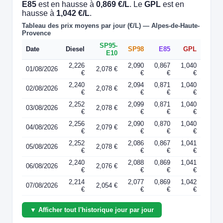
E85
est en hausse à
0,869 €/L
. Le
GPL
est en
hausse à
1,042 €/L
.
Tableau des prix moyens par jour (€/L) — Alpes-de-Haute-
Provence
SP95-
Date
Diesel
SP98
E85
GPL
E10
2,226
2,090
0,867
1,040
01/08/2026
2,078 €
€
€
€
€
2,240
2,094
0,871
1,040
02/08/2026
2,078 €
€
€
€
€
2,252
2,099
0,871
1,040
03/08/2026
2,078 €
€
€
€
€
2,256
2,090
0,870
1,040
04/08/2026
2,079 €
€
€
€
€
2,252
2,086
0,867
1,041
05/08/2026
2,078 €
€
€
€
€
2,240
2,088
0,869
1,041
06/08/2026
2,076 €
€
€
€
€
2,214
2,077
0,869
1,042
07/08/2026
2,054 €
€
€
€
€
▼ Afficher tout l'historique jour par jour