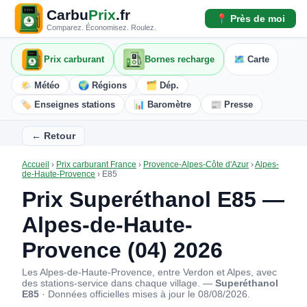
Carbu
Prix
.fr
📍 Près de moi
Comparez. Économisez. Roulez.
Prix carburant
Bornes recharge
🗺️ Carte
🌤️ Météo
🌍 Régions
🗂️ Dép.
🏷️ Enseignes stations
📊 Baromètre
📰 Presse
← Retour
Accueil
›
Prix carburant France
›
Provence-Alpes-Côte d'Azur
›
Alpes-
de-Haute-Provence
›
E85
Prix Superéthanol E85 —
Alpes-de-Haute-
Provence (04) 2026
Les Alpes-de-Haute-Provence, entre Verdon et Alpes, avec
des stations-service dans chaque village. —
Superéthanol
E85
· Données officielles mises à jour le 08/08/2026.