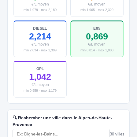
€/L moyen
€/L moyen
min 1,979 · max 2,180
min 1,965 · max 2,329
DIESEL
E85
2,214
0,869
€/L moyen
€/L moyen
min 2,034 · max 2,399
min 0,814 · max 1,000
GPL
1,042
€/L moyen
min 0,959 · max 1,179
🔍 Rechercher une ville dans le Alpes-de-Haute-
Provence
30 villes