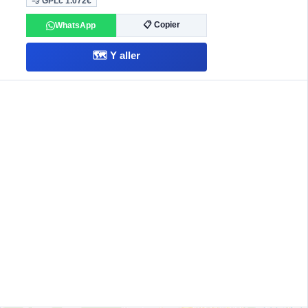
💨 GPLc
1.072€
📋 Copier
WhatsApp
🗺️ Y aller