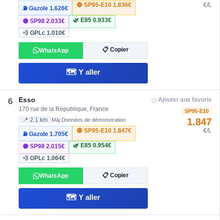
🔴 SP95-E10
1.836€
€/L
⛽ Gazole
1.626€
🌿 E85
0.933€
🟣 SP98
2.033€
💨 GPLc
1.010€
📋 Copier
WhatsApp
🗺️ Y aller
☆
Esso
6
Ajouter aux favoris
170 rue de la République, France
SP95-E10
1.847
📍 2.1 km
Màj Données de démonstration
🔴 SP95-E10
1.847€
€/L
⛽ Gazole
1.705€
🌿 E85
0.954€
🟣 SP98
2.015€
💨 GPLc
1.064€
📋 Copier
WhatsApp
🗺️ Y aller