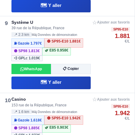
🗺️ Y aller
☆
Système U
9
Ajouter aux favoris
39 rue de la République, France
SP95-E10
1.881
📍 2.3 km
Màj Données de démonstration
🔴 SP95-E10
1.881€
€/L
⛽ Gazole
1.797€
🌿 E85
0.958€
🟣 SP98
1.813€
💨 GPLc
1.019€
📋 Copier
WhatsApp
🗺️ Y aller
☆
Casino
10
Ajouter aux favoris
153 rue de la République, France
SP95-E10
1.942
📍 1.6 km
Màj Données de démonstration
🔴 SP95-E10
1.942€
€/L
⛽ Gazole
1.618€
🌿 E85
0.903€
🟣 SP98
1.885€