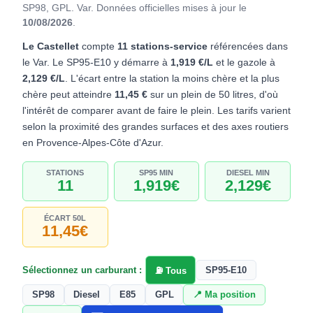
SP98, GPL. Var.
Données officielles mises à jour le
10/08/2026
.
Le Castellet
compte
11 stations-service
référencées dans
le Var. Le SP95-E10 y démarre à
1,919 €/L
et le gazole à
2,129 €/L
. L'écart entre la station la moins chère et la plus
chère peut atteindre
11,45 €
sur un plein de 50 litres, d'où
l'intérêt de comparer avant de faire le plein. Les tarifs varient
selon la proximité des grandes surfaces et des axes routiers
en Provence-Alpes-Côte d'Azur.
STATIONS
SP95 MIN
DIESEL MIN
11
1,919€
2,129€
ÉCART 50L
11,45€
Sélectionnez un carburant :
SP95-E10
⛽ Tous
SP98
Diesel
E85
GPL
📍 Ma position