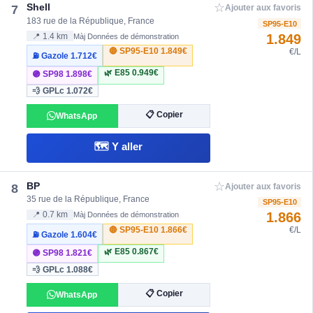
☆
Shell
7
Ajouter aux favoris
183 rue de la République, France
SP95-E10
1.849
📍 1.4 km
Màj Données de démonstration
🔴 SP95-E10
1.849€
€/L
⛽ Gazole
1.712€
🌿 E85
0.949€
🟣 SP98
1.898€
💨 GPLc
1.072€
📋 Copier
WhatsApp
🗺️ Y aller
☆
BP
8
Ajouter aux favoris
35 rue de la République, France
SP95-E10
1.866
📍 0.7 km
Màj Données de démonstration
🔴 SP95-E10
1.866€
€/L
⛽ Gazole
1.604€
🌿 E85
0.867€
🟣 SP98
1.821€
💨 GPLc
1.088€
📋 Copier
WhatsApp