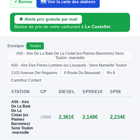
⚡ Bornes
🗺️ Voir la carte des stations
🔔 Alerte prix gratuite par mail
Baisse de prix de votre carburant à
Le Castellet
Enseigne :
Toutes
A50 - Aire De La Baie De La Ciotat (ex Plaines Baronnes) Sens
Toulon -marseille
A50 - Aire Des Freres Lumiere (ex Liouquet) - Sens Marseille Toulon
1103 Avenue Dei Reganeu
6 Route Du Beausset
Rn 8
Carrefour Contact
STATION
CP
DIESEL
SP95/E10
SP98
E8
A50 - Aire
De La Baie
De La
Ciotat (ex
2,361€
2,148€
2,234€
—
13600
Plaines
Baronnes)
Sens Toulon
-marseille