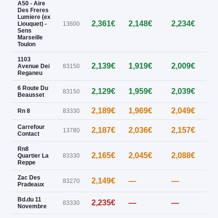
A50 - Aire
Des Freres
Lumiere (ex
2,361€
2,148€
2,234€
—
Liouquet) -
13600
Sens
Marseille
Toulon
1103
2,139€
1,919€
2,009€
—
Avenue Dei
83150
Reganeu
6 Route Du
2,129€
1,959€
2,039€
—
83150
Beausset
2,189€
1,969€
2,049€
—
Rn 8
83330
Carrefour
2,187€
2,036€
2,157€
—
13780
Contact
Rn8
2,165€
2,045€
2,088€
—
Quartier La
83330
Reppe
Zac Des
2,149€
—
—
—
83270
Pradeaux
Bd.du 11
2,235€
—
—
—
83330
Novembre