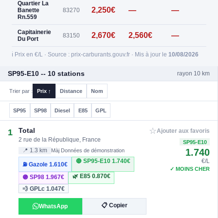
Quartier La
2,250€
—
—
—
Banette
83270
Rn.559
Capitainerie
2,670€
2,560€
—
—
83150
Du Port
ℹ️ Prix en €/L · Source : prix-carburants.gouv.fr · Mis à jour le
10/08/2026
SP95-E10 -- 10 stations
rayon 10 km
Trier par :
Prix ↑
Distance
Nom
SP95
SP98
Diesel
E85
GPL
☆
Total
1
Ajouter aux favoris
2 rue de la République, France
SP95-E10
1.740
📍 1.3 km
Màj Données de démonstration
🔴 SP95-E10
1.740€
€/L
⛽ Gazole
1.610€
✓ MOINS CHER
🌿 E85
0.870€
🟣 SP98
1.967€
💨 GPLc
1.047€
📋 Copier
WhatsApp