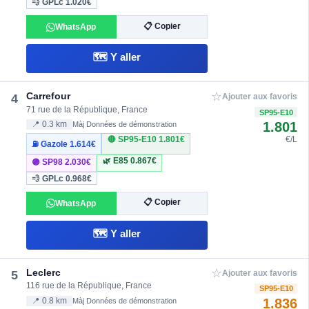
💨 GPLc
1.020€
📋 Copier
WhatsApp
🗺️ Y aller
☆
Carrefour
4
Ajouter aux favoris
71 rue de la République, France
SP95-E10
1.801
📍 0.3 km
Màj Données de démonstration
🔴 SP95-E10
1.801€
€/L
⛽ Gazole
1.614€
🌿 E85
0.867€
🟣 SP98
2.030€
💨 GPLc
0.968€
📋 Copier
WhatsApp
🗺️ Y aller
☆
Leclerc
5
Ajouter aux favoris
116 rue de la République, France
SP95-E10
1.836
📍 0.8 km
Màj Données de démonstration