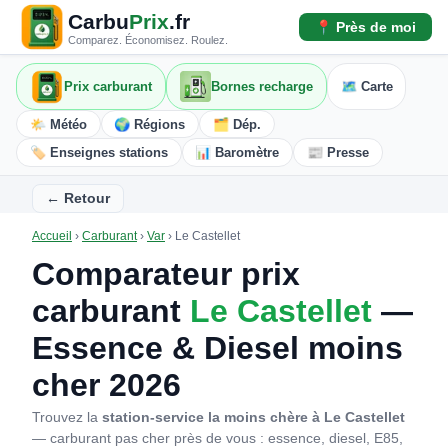
Carbu
Prix
.fr
📍 Près de moi
Comparez. Économisez. Roulez.
Prix carburant
Bornes recharge
🗺️ Carte
🌤️ Météo
🌍 Régions
🗂️ Dép.
🏷️ Enseignes stations
📊 Baromètre
📰 Presse
← Retour
Accueil
›
Carburant
›
Var
›
Le Castellet
Comparateur prix
carburant
Le Castellet
—
Essence & Diesel moins
cher 2026
Trouvez la
station-service la moins chère à Le Castellet
— carburant pas cher près de vous : essence, diesel, E85,