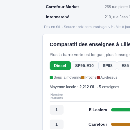
Carrefour Market
268 rue pierre 
Intermarché
219, rue Jean J
ℹ️ Prix en €/L · Source : prix-carburants.gouv.fr · Mis à jo
Comparatif des enseignes à Lill
Plus la barre verte est longue, plus l'ensei
Diesel
SP95-E10
SP98
E85
Sous la moyenne
Proche
Au-dessus
Moyenne locale :
2,212 €/L
· 5 enseignes
Nombre
stations
E.Leclerc
1
Carrefour
1