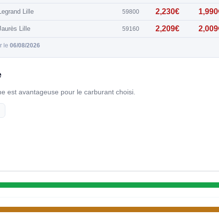
2,230€
1,990
Legrand Lille
59800
2,209€
2,009
aurès Lille
59160
ur le
06/08/2026
e
gne est avantageuse pour le carburant choisi.