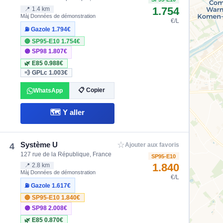
1.754
📍 1.4 km
Màj Données de démonstration
€/L
⛽ Gazole
1.794€
🔴 SP95-E10
1.754€
🟣 SP98
1.807€
🌿 E85
0.988€
💨 GPLc
1.003€
📋 Copier
WhatsApp
🗺️ Y aller
☆
Système U
4
Ajouter aux favoris
127 rue de la République, France
SP95-E10
1.840
📍 2.8 km
Màj Données de démonstration
€/L
⛽ Gazole
1.617€
🔴 SP95-E10
1.840€
🟣 SP98
2.008€
🌿 E85
0.870€