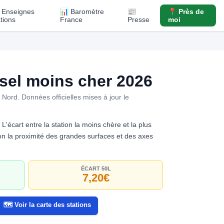
️ Enseignes
📊 Baromètre
📰
📍 Près de
ations
France
Presse
moi
el moins cher 2026
. Nord.
Données officielles mises à jour le
. L'écart entre la station la moins chère et la plus
selon la proximité des grandes surfaces et des axes
ÉCART 50L
7,20€
🗺️ Voir la carte des stations