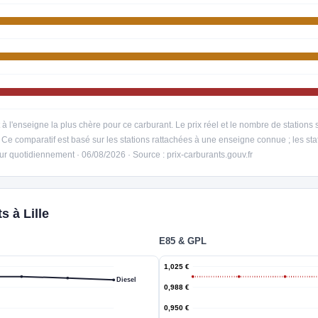
t à l'enseigne la plus chère pour ce carburant. Le prix réel et le nombre de station
e. Ce comparatif est basé sur les stations rattachées à une enseigne connue ; les
 jour quotidiennement · 06/08/2026 · Source : prix-carburants.gouv.fr
s à Lille
E85 & GPL
1,025 €
Diesel
0,988 €
0,950 €