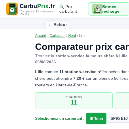
Carbu
Prix
.fr
🔍 Prix
Bornes
carburant
recharge
Comparez. Économisez.
Roulez.
← Retour
Accueil
›
Carburant
›
Nord
›
Lille
Comparateur prix ca
Trouvez la
station-service la moins chère à Lille
06/08/2026
.
Lille
compte
11 stations-service
référencées dans
chère peut atteindre
7,20 €
sur un plein de 50 litres
routiers en Hauts-de-France.
STATIONS
11
Sélectionnez un carburant :
SP95-E10
⛽ Tous