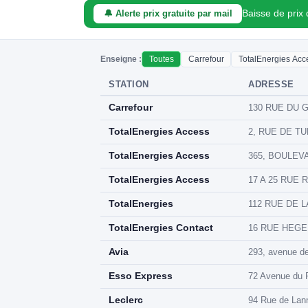
Baisse de prix
🔔 Alerte prix gratuite par mail
Enseigne :
Toutes
Carrefour
TotalEnergies Acc
STATION
ADRESSE
Carrefour
130 RUE DU G
TotalEnergies Access
2, RUE DE TU
TotalEnergies Access
365, BOULEVA
TotalEnergies Access
17 A 25 RUE 
TotalEnergies
112 RUE DE L
TotalEnergies Contact
16 RUE HEGEL 
Avia
293, avenue de
Esso Express
72 Avenue du P
Leclerc
94 Rue de Lann