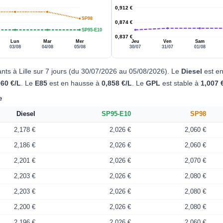
0,912 €
SP98
0,874 €
SP95-E10
0,837 €
Lun
Mar
Mer
Jeu
Ven
Sam
03/08
04/08
05/08
30/07
31/07
01/08
nts à Lille sur 7 jours (du 30/07/2026 au 05/08/2026). Le
Diesel
est e
060 €/L
. Le
E85
est en hausse à
0,858 €/L
. Le
GPL
est stable à
1,007 
e
Diesel
SP95-E10
SP98
2,178 €
2,026 €
2,060 €
2,186 €
2,026 €
2,060 €
2,201 €
2,026 €
2,070 €
2,203 €
2,026 €
2,080 €
2,203 €
2,026 €
2,080 €
2,200 €
2,026 €
2,080 €
2,196 €
2,026 €
2,060 €