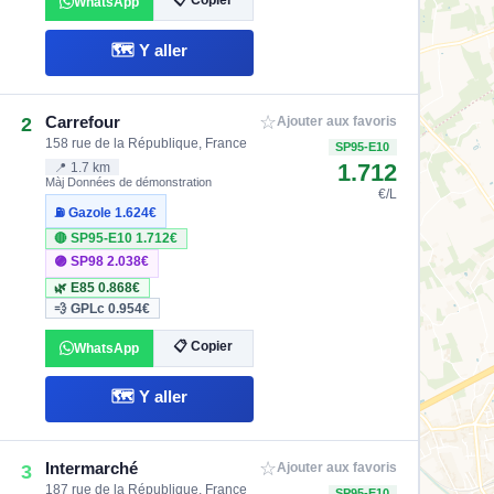
📋 Copier
WhatsApp
🗺️ Y aller
☆
Carrefour
2
Ajouter aux favoris
158 rue de la République, France
SP95-E10
1.712
📍 1.7 km
Màj Données de démonstration
€/L
⛽ Gazole
1.624€
🔴 SP95-E10
1.712€
🟣 SP98
2.038€
🌿 E85
0.868€
💨 GPLc
0.954€
📋 Copier
WhatsApp
🗺️ Y aller
☆
Intermarché
3
Ajouter aux favoris
187 rue de la République, France
SP95-E10