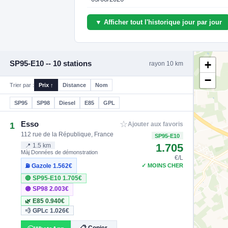
▼ Afficher tout l'historique jour par jour
+
SP95-E10 -- 10 stations
rayon 10 km
−
Trier par :
Prix ↑
Distance
Nom
SP95
SP98
Diesel
E85
GPL
☆
Esso
1
Ajouter aux favoris
112 rue de la République, France
SP95-E10
1.705
📍 1.5 km
Màj Données de démonstration
€/L
✓ MOINS CHER
⛽ Gazole
1.562€
🔴 SP95-E10
1.705€
🟣 SP98
2.003€
🌿 E85
0.940€
💨 GPLc
1.026€