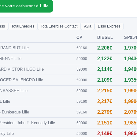
 de votre carburant à
Lille
ess
TotalEnergies
TotalEnergies Contact
Avia
Esso Express
CP
DIESEL
SP95/
2,206€
1,970
RAND BUT Lille
59160
2,122€
1,943
RENNE Lille
59000
2,114€
1,940
RD VICTOR HUGO Lille
59000
2,109€
1,935
ROGER SALENGRO Lille
59000
2,215€
1,990
A BASSEE Lille
59000
2,217€
1,990
Lille
59160
2,279€
2,079
 Dunkerque Lille
59160
2,151€
1,985
résident John F. Kennedy Lille
59000
2,149€
1,986
oy Lille
59000