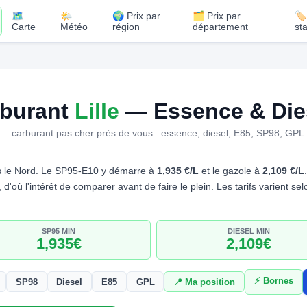
🗺️
🌤️
🌍 Prix par
🗂️ Prix par
🏷
Carte
Météo
région
département
st
rburant
Lille
— Essence & Dies
— carburant pas cher près de vous : essence, diesel, E85, SP98, GPL
 le Nord. Le SP95-E10 y démarre à
1,935 €/L
et le gazole à
2,109 €/L
, d'où l'intérêt de comparer avant de faire le plein. Les tarifs varient 
SP95 MIN
DIESEL MIN
1,935€
2,109€
⚡ Bornes
SP98
Diesel
E85
GPL
📍 Ma position