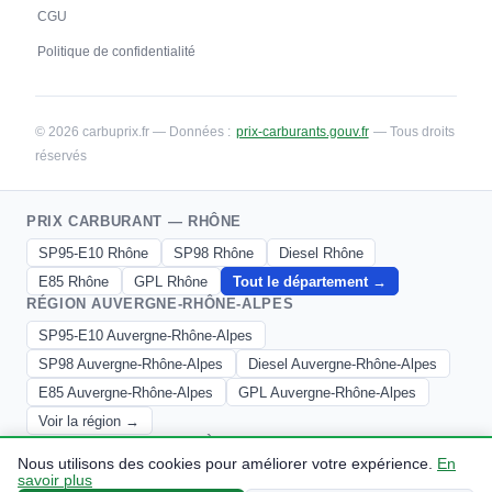
CGU
Politique de confidentialité
© 2026 carbuprix.fr — Données :
prix-carburants.gouv.fr
— Tous droits
réservés
PRIX CARBURANT — RHÔNE
SP95-E10 Rhône
SP98 Rhône
Diesel Rhône
E85 Rhône
GPL Rhône
Tout le département →
RÉGION AUVERGNE-RHÔNE-ALPES
SP95-E10 Auvergne-Rhône-Alpes
SP98 Auvergne-Rhône-Alpes
Diesel Auvergne-Rhône-Alpes
E85 Auvergne-Rhône-Alpes
GPL Auvergne-Rhône-Alpes
Voir la région →
AUTRES CARBURANTS À LYON
Nous utilisons des cookies pour améliorer votre expérience.
En
SP95-E10
SP98
Diesel
E85
GPL
savoir plus