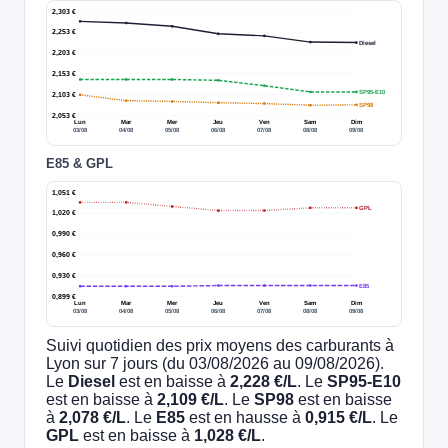
2,303 €
2,253 €
Diesel
2,203 €
2,153 €
SP95-E10
2,103 €
SP98
2,053 €
Lun
Mar
Mer
Jeu
Ven
Sam
Dim
03/08
04/08
05/08
06/08
07/08
08/08
09/08
E85 & GPL
1,051 €
GPL
1,020 €
0,990 €
0,960 €
0,930 €
E85
0,899 €
Lun
Mar
Mer
Jeu
Ven
Sam
Dim
03/08
04/08
05/08
06/08
07/08
08/08
09/08
Suivi quotidien des prix moyens des carburants à
Lyon sur 7 jours (du 03/08/2026 au 09/08/2026).
Le
Diesel
est en baisse à
2,228 €/L
. Le
SP95-E10
est en baisse à
2,109 €/L
. Le
SP98
est en baisse
à
2,078 €/L
. Le
E85
est en hausse à
0,915 €/L
. Le
GPL
est en baisse à
1,028 €/L
.