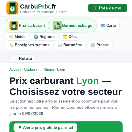
Carbu
Prix
.fr
📍 Près de moi
Comparez. Économisez. Roulez.
Prix carburant
Bornes recharge
🗺️ Carte
🌤️ Météo
🌍 Régions
🗂️ Dép.
🏷️ Enseignes stations
📊 Baromètre
📰 Presse
← Retour
Accueil
›
Carburant
›
Rhône
›
Lyon
Prix carburant
Lyon
—
Choisissez votre secteur
Sélectionnez votre arrondissement ou commune pour voir
les prix en temps réel. Rhône.
Données officielles mises à
jour le
09/08/2026
.
🔔 Alerte prix gratuite par mail