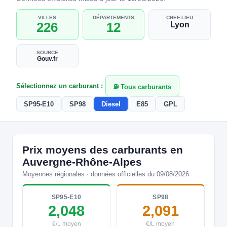
VILLES
DÉPARTEMENTS
CHEF-LIEU
226
12
Lyon
SOURCE
Gouv.fr
Sélectionnez un carburant :
⛽ Tous carburants
SP95-E10
SP98
Diesel
E85
GPL
Prix moyens des carburants en
Auvergne-Rhône-Alpes
Moyennes régionales · données officielles du 09/08/2026
SP95-E10
SP98
2,048
2,091
€/L moyen
€/L moyen