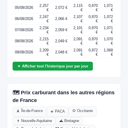
2,257
2,115
0,870
1,071
05/08/2026
2,072 €
€
€
€
€
2,247
2,107
0,870
1,072
06/08/2026
2,066 €
€
€
€
€
2,234
2,101
0,870
1,071
07/08/2026
2,059 €
€
€
€
€
2,215
2,091
0,870
1,070
08/08/2026
2,049 €
€
€
€
€
2,209
2,091
0,872
1,068
09/08/2026
2,048 €
€
€
€
€
▼ Afficher tout l'historique jour par jour
🗺️ Prix carburant dans les autres régions
de France
🗼 Île-de-France
🌻 Occitanie
☀️ PACA
🍷 Nouvelle-Aquitaine
🌊 Bretagne