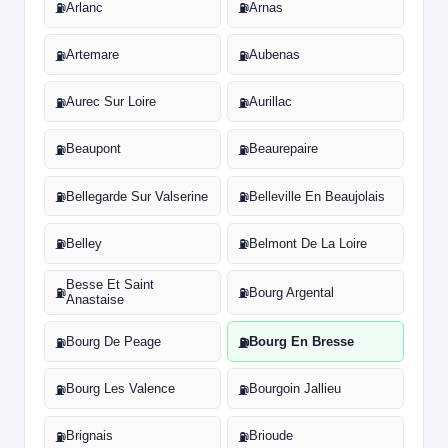
Arlanc
Arnas
⛽
⛽
Artemare
Aubenas
⛽
⛽
Aurec Sur Loire
Aurillac
⛽
⛽
Beaupont
Beaurepaire
⛽
⛽
Bellegarde Sur Valserine
Belleville En Beaujolais
⛽
⛽
Belley
Belmont De La Loire
⛽
⛽
Besse Et Saint
Bourg Argental
⛽
⛽
Anastaise
Bourg De Peage
Bourg En Bresse
⛽
⛽
Bourg Les Valence
Bourgoin Jallieu
⛽
⛽
Brignais
Brioude
⛽
⛽