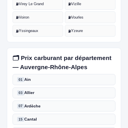
Virey Le Grand
Vizille
⛽
⛽
Voiron
Vourles
⛽
⛽
Yssingeaux
Yzeure
⛽
⛽
🗂️ Prix carburant par département
— Auvergne-Rhône-Alpes
Ain
01
Allier
03
Ardèche
07
Cantal
15