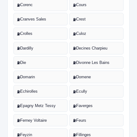
Corenc
Cours
⛽
⛽
Cranves Sales
Crest
⛽
⛽
Crolles
Culoz
⛽
⛽
Dardilly
Decines Charpieu
⛽
⛽
Die
Divonne Les Bains
⛽
⛽
Domarin
Domene
⛽
⛽
Echirolles
Ecully
⛽
⛽
Epagny Metz Tessy
Faverges
⛽
⛽
Ferney Voltaire
Feurs
⛽
⛽
Feyzin
Fillinges
⛽
⛽