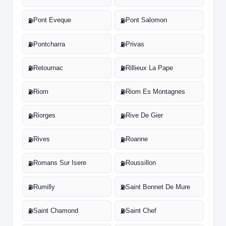
Pont Eveque
Pont Salomon
⛽
⛽
Pontcharra
Privas
⛽
⛽
Retournac
Rillieux La Pape
⛽
⛽
Riom
Riom Es Montagnes
⛽
⛽
Riorges
Rive De Gier
⛽
⛽
Rives
Roanne
⛽
⛽
Romans Sur Isere
Roussillon
⛽
⛽
Rumilly
Saint Bonnet De Mure
⛽
⛽
Saint Chamond
Saint Chef
⛽
⛽