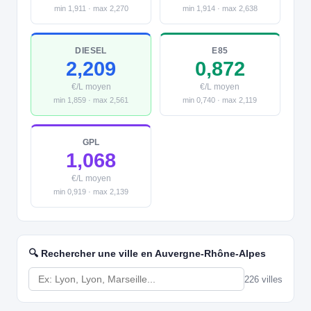
min 1,911 · max 2,270
min 1,914 · max 2,638
DIESEL
E85
2,209
0,872
€/L moyen
€/L moyen
min 1,859 · max 2,561
min 0,740 · max 2,119
GPL
1,068
€/L moyen
min 0,919 · max 2,139
🔍 Rechercher une ville en Auvergne-Rhône-Alpes
226 villes