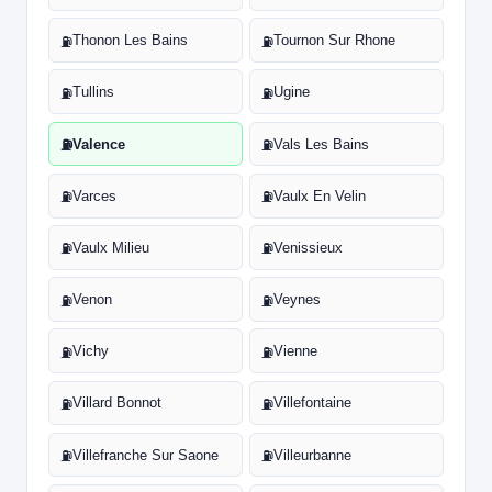
Thonon Les Bains
Tournon Sur Rhone
⛽
⛽
Tullins
Ugine
⛽
⛽
Valence
Vals Les Bains
⛽
⛽
Varces
Vaulx En Velin
⛽
⛽
Vaulx Milieu
Venissieux
⛽
⛽
Venon
Veynes
⛽
⛽
Vichy
Vienne
⛽
⛽
Villard Bonnot
Villefontaine
⛽
⛽
Villefranche Sur Saone
Villeurbanne
⛽
⛽