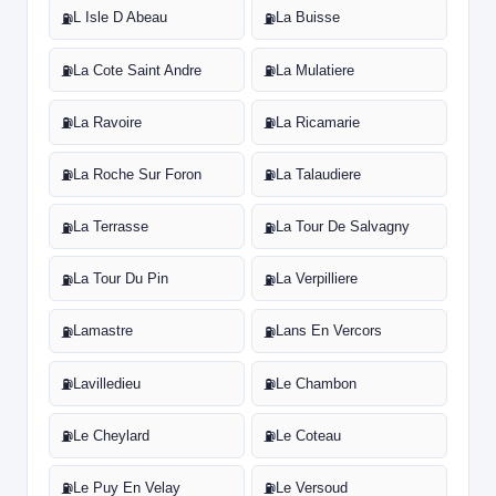
L Isle D Abeau
La Buisse
⛽
⛽
La Cote Saint Andre
La Mulatiere
⛽
⛽
La Ravoire
La Ricamarie
⛽
⛽
La Roche Sur Foron
La Talaudiere
⛽
⛽
La Terrasse
La Tour De Salvagny
⛽
⛽
La Tour Du Pin
La Verpilliere
⛽
⛽
Lamastre
Lans En Vercors
⛽
⛽
Lavilledieu
Le Chambon
⛽
⛽
Le Cheylard
Le Coteau
⛽
⛽
Le Puy En Velay
Le Versoud
⛽
⛽