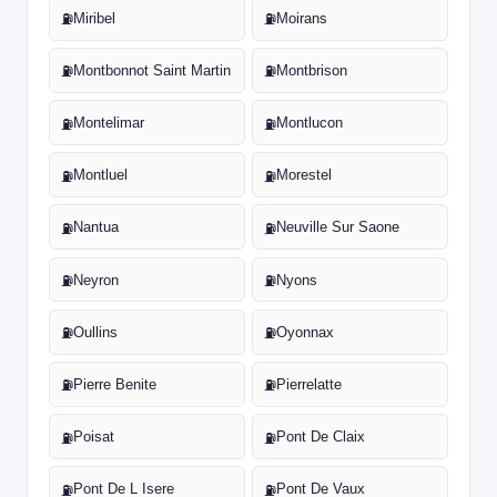
Miribel
Moirans
⛽
⛽
Montbonnot Saint Martin
Montbrison
⛽
⛽
Montelimar
Montlucon
⛽
⛽
Montluel
Morestel
⛽
⛽
Nantua
Neuville Sur Saone
⛽
⛽
Neyron
Nyons
⛽
⛽
Oullins
Oyonnax
⛽
⛽
Pierre Benite
Pierrelatte
⛽
⛽
Poisat
Pont De Claix
⛽
⛽
Pont De L Isere
Pont De Vaux
⛽
⛽