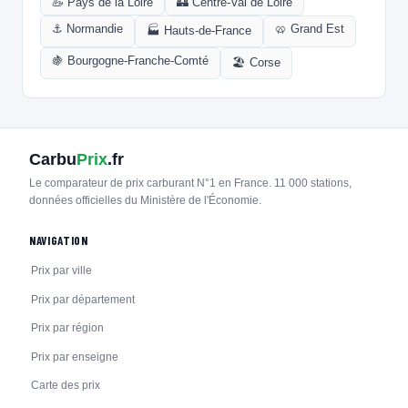
🦢 Pays de la Loire
🏰 Centre-Val de Loire
⚓ Normandie
🥨 Grand Est
🏭 Hauts-de-France
🍇 Bourgogne-Franche-Comté
🏖️ Corse
Carbu
Prix
.fr
Le comparateur de prix carburant N°1 en France. 11 000 stations,
données officielles du Ministère de l'Économie.
NAVIGATION
Prix par ville
Prix par département
Prix par région
Prix par enseigne
Carte des prix