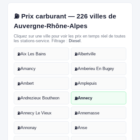
⛽ Prix carburant — 226 villes de
Auvergne-Rhône-Alpes
Cliquez sur une ville pour voir les prix en temps réel de toutes
les stations-service. Filtrage :
Diesel
.
Aix Les Bains
Albertville
⛽
⛽
Amancy
Amberieu En Bugey
⛽
⛽
Ambert
Amplepuis
⛽
⛽
Andrezieux Boutheon
Annecy
⛽
⛽
Annecy Le Vieux
Annemasse
⛽
⛽
Annonay
Anse
⛽
⛽