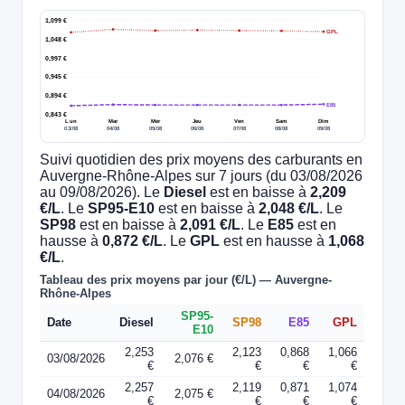
1,099 €
GPL
1,048 €
0,997 €
0,945 €
0,894 €
E85
0,843 €
Lun
Mar
Mer
Jeu
Ven
Sam
Dim
03/08
04/08
05/08
06/08
07/08
08/08
09/08
Suivi quotidien des prix moyens des carburants en
Auvergne-Rhône-Alpes sur 7 jours (du 03/08/2026
au 09/08/2026). Le
Diesel
est en baisse à
2,209
€/L
. Le
SP95-E10
est en baisse à
2,048 €/L
. Le
SP98
est en baisse à
2,091 €/L
. Le
E85
est en
hausse à
0,872 €/L
. Le
GPL
est en hausse à
1,068
€/L
.
Tableau des prix moyens par jour (€/L) — Auvergne-
Rhône-Alpes
SP95-
Date
Diesel
SP98
E85
GPL
E10
2,253
2,123
0,868
1,066
03/08/2026
2,076 €
€
€
€
€
2,257
2,119
0,871
1,074
04/08/2026
2,075 €
€
€
€
€