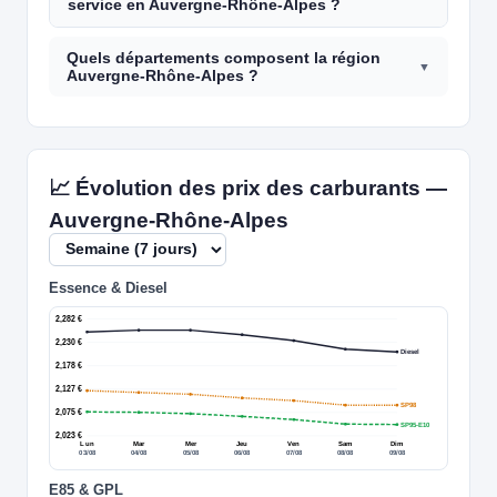
service en Auvergne-Rhône-Alpes ?
Quels départements composent la région
Auvergne-Rhône-Alpes ?
📈 Évolution des prix des carburants —
Auvergne-Rhône-Alpes
Essence & Diesel
2,282 €
2,230 €
Diesel
2,178 €
2,127 €
SP98
2,075 €
SP95-E10
2,023 €
Lun
Mar
Mer
Jeu
Ven
Sam
Dim
03/08
04/08
05/08
06/08
07/08
08/08
09/08
E85 & GPL