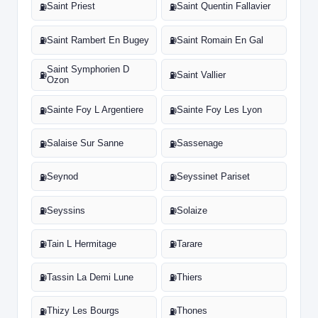
Saint Priest
Saint Quentin Fallavier
⛽
⛽
Saint Rambert En Bugey
Saint Romain En Gal
⛽
⛽
Saint Symphorien D
Saint Vallier
⛽
⛽
Ozon
Sainte Foy L Argentiere
Sainte Foy Les Lyon
⛽
⛽
Salaise Sur Sanne
Sassenage
⛽
⛽
Seynod
Seyssinet Pariset
⛽
⛽
Seyssins
Solaize
⛽
⛽
Tain L Hermitage
Tarare
⛽
⛽
Tassin La Demi Lune
Thiers
⛽
⛽
Thizy Les Bourgs
Thones
⛽
⛽