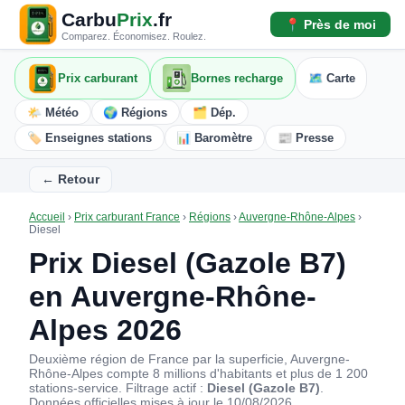
Carbu
Prix
.fr
📍 Près de moi
Comparez. Économisez. Roulez.
Prix carburant
Bornes recharge
🗺️ Carte
🌤️ Météo
🌍 Régions
🗂️ Dép.
🏷️ Enseignes stations
📊 Baromètre
📰 Presse
← Retour
Accueil
›
Prix carburant France
›
Régions
›
Auvergne-Rhône-Alpes
›
Diesel
Prix Diesel (Gazole B7)
en Auvergne-Rhône-
Alpes 2026
Deuxième région de France par la superficie, Auvergne-
Rhône-Alpes compte 8 millions d'habitants et plus de 1 200
stations-service. Filtrage actif :
Diesel (Gazole B7)
.
Données officielles mises à jour le 10/08/2026.