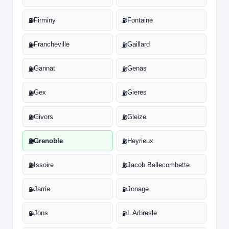
Firminy
Fontaine
⛽
⛽
Francheville
Gaillard
⛽
⛽
Gannat
Genas
⛽
⛽
Gex
Gieres
⛽
⛽
Givors
Gleize
⛽
⛽
Grenoble
Heyrieux
⛽
⛽
Issoire
Jacob Bellecombette
⛽
⛽
Jarrie
Jonage
⛽
⛽
Jons
L Arbresle
⛽
⛽