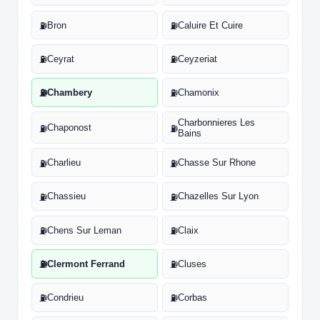
Bron
Caluire Et Cuire
⛽
⛽
Ceyrat
Ceyzeriat
⛽
⛽
Chambery
Chamonix
⛽
⛽
Charbonnieres Les
Chaponost
⛽
⛽
Bains
Charlieu
Chasse Sur Rhone
⛽
⛽
Chassieu
Chazelles Sur Lyon
⛽
⛽
Chens Sur Leman
Claix
⛽
⛽
Clermont Ferrand
Cluses
⛽
⛽
Condrieu
Corbas
⛽
⛽