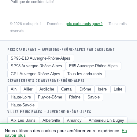
Politique de confidentialité
© 2026 carbuprix.fr — Données :
prix-carburants.gouv.fr
— Tous droits
réservés
PRIX CARBURANT — AUVERGNE-RHÔNE-ALPES PAR CARBURANT
SP95-E10 Auvergne-Rhône-Alpes
SP98 Auvergne-Rhône-Alpes
E85 Auvergne-Rhône-Alpes
GPL Auvergne-Rhône-Alpes
Tous les carburants
DÉPARTEMENTS DE AUVERGNE-RHÔNE-ALPES
Ain
Allier
Ardèche
Cantal
Drôme
Isère
Loire
Haute-Loire
Puy-de-Dôme
Rhône
Savoie
Haute-Savoie
VILLES PRINCIPALES — AUVERGNE-RHÔNE-ALPES
Aix Les Bains
Albertville
Amancy
Amberieu En Bugey
Ambert
Amplepuis
Andrezieux Boutheon
Annecy
Nous utilisons des cookies pour améliorer votre expérience.
En
savoir plus
Annecy Le Vieux
Annemasse
Annonay
Anse
Arlanc