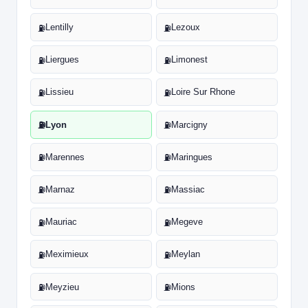
Lentilly
Lezoux
⛽
⛽
Liergues
Limonest
⛽
⛽
Lissieu
Loire Sur Rhone
⛽
⛽
Lyon
Marcigny
⛽
⛽
Marennes
Maringues
⛽
⛽
Marnaz
Massiac
⛽
⛽
Mauriac
Megeve
⛽
⛽
Meximieux
Meylan
⛽
⛽
Meyzieu
Mions
⛽
⛽