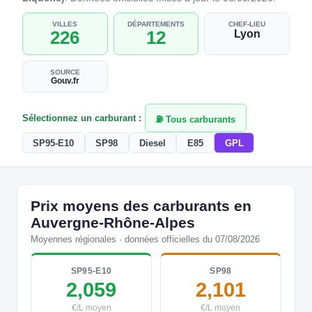
VILLES
DÉPARTEMENTS
CHEF-LIEU
226
12
Lyon
SOURCE
Gouv.fr
Sélectionnez un carburant :
⛽ Tous carburants
SP95-E10
SP98
Diesel
E85
GPL
Prix moyens des carburants en
Auvergne-Rhône-Alpes
Moyennes régionales · données officielles du 07/08/2026
SP95-E10
SP98
2,059
2,101
€/L moyen
€/L moyen