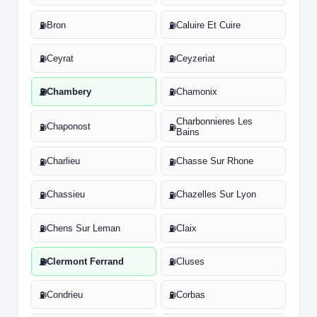
Bron
Caluire Et Cuire
⛽
⛽
Ceyrat
Ceyzeriat
⛽
⛽
Chambery
Chamonix
⛽
⛽
Charbonnieres Les
Chaponost
⛽
⛽
Bains
Charlieu
Chasse Sur Rhone
⛽
⛽
Chassieu
Chazelles Sur Lyon
⛽
⛽
Chens Sur Leman
Claix
⛽
⛽
Clermont Ferrand
Cluses
⛽
⛽
Condrieu
Corbas
⛽
⛽