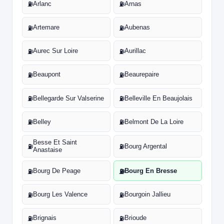
Arlanc
Arnas
⛽
⛽
Artemare
Aubenas
⛽
⛽
Aurec Sur Loire
Aurillac
⛽
⛽
Beaupont
Beaurepaire
⛽
⛽
Bellegarde Sur Valserine
Belleville En Beaujolais
⛽
⛽
Belley
Belmont De La Loire
⛽
⛽
Besse Et Saint
Bourg Argental
⛽
⛽
Anastaise
Bourg De Peage
Bourg En Bresse
⛽
⛽
Bourg Les Valence
Bourgoin Jallieu
⛽
⛽
Brignais
Brioude
⛽
⛽