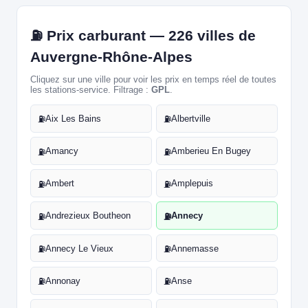
⛽ Prix carburant — 226 villes de
Auvergne-Rhône-Alpes
Cliquez sur une ville pour voir les prix en temps réel de toutes
les stations-service. Filtrage :
GPL
.
Aix Les Bains
Albertville
⛽
⛽
Amancy
Amberieu En Bugey
⛽
⛽
Ambert
Amplepuis
⛽
⛽
Andrezieux Boutheon
Annecy
⛽
⛽
Annecy Le Vieux
Annemasse
⛽
⛽
Annonay
Anse
⛽
⛽