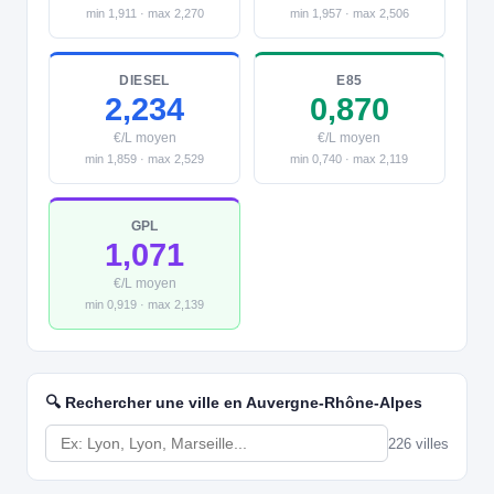
min 1,911 · max 2,270
min 1,957 · max 2,506
DIESEL
E85
2,234
0,870
€/L moyen
€/L moyen
min 1,859 · max 2,529
min 0,740 · max 2,119
GPL
1,071
€/L moyen
min 0,919 · max 2,139
🔍 Rechercher une ville en Auvergne-Rhône-Alpes
226 villes