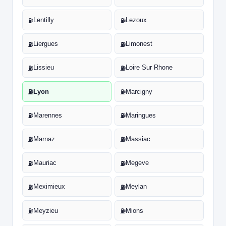
Lentilly
Lezoux
⛽
⛽
Liergues
Limonest
⛽
⛽
Lissieu
Loire Sur Rhone
⛽
⛽
Lyon
Marcigny
⛽
⛽
Marennes
Maringues
⛽
⛽
Marnaz
Massiac
⛽
⛽
Mauriac
Megeve
⛽
⛽
Meximieux
Meylan
⛽
⛽
Meyzieu
Mions
⛽
⛽