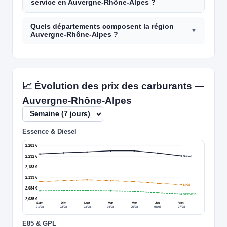
service en Auvergne-Rhône-Alpes ?
Quels départements composent la région
Auvergne-Rhône-Alpes ?
📈 Évolution des prix des carburants —
Auvergne-Rhône-Alpes
Essence & Diesel
2,281 €
2,232 €
Diesel
2,183 €
2,133 €
SP98
2,084 €
SP95-E10
2,035 €
Sam
Dim
Lun
Mar
Mer
Jeu
Ven
01/08
02/08
03/08
04/08
05/08
06/08
07/08
E85 & GPL