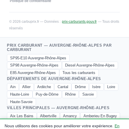
Politique de confidentialité
© 2026 carbuprix.fr — Données :
prix-carburants.gouv.fr
— Tous droits
réservés
PRIX CARBURANT — AUVERGNE-RHÔNE-ALPES PAR
CARBURANT
SP95-E10 Auvergne-Rhône-Alpes
SP98 Auvergne-Rhône-Alpes
Diesel Auvergne-Rhône-Alpes
E85 Auvergne-Rhône-Alpes
Tous les carburants
DÉPARTEMENTS DE AUVERGNE-RHÔNE-ALPES
Ain
Allier
Ardèche
Cantal
Drôme
Isère
Loire
Haute-Loire
Puy-de-Dôme
Rhône
Savoie
Haute-Savoie
VILLES PRINCIPALES — AUVERGNE-RHÔNE-ALPES
Aix Les Bains
Albertville
Amancy
Amberieu En Bugey
Ambert
Amplepuis
Andrezieux Boutheon
Annecy
Nous utilisons des cookies pour améliorer votre expérience.
En