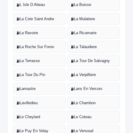
L Isle D Abeau
La Buisse
⛽
⛽
La Cote Saint Andre
La Mulatiere
⛽
⛽
La Ravoire
La Ricamarie
⛽
⛽
La Roche Sur Foron
La Talaudiere
⛽
⛽
La Terrasse
La Tour De Salvagny
⛽
⛽
La Tour Du Pin
La Verpilliere
⛽
⛽
Lamastre
Lans En Vercors
⛽
⛽
Lavilledieu
Le Chambon
⛽
⛽
Le Cheylard
Le Coteau
⛽
⛽
Le Puy En Velay
Le Versoud
⛽
⛽