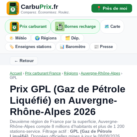
Carbu
Prix
.fr
📍 Près de moi
Comparez. Économisez. Roulez.
Prix carburant
Bornes recharge
🗺️ Carte
🌤️ Météo
🌍 Régions
🗂️ Dép.
🏷️ Enseignes stations
📊 Baromètre
📰 Presse
← Retour
Accueil
›
Prix carburant France
›
Régions
›
Auvergne-Rhône-Alpes
›
GPL
Prix GPL (Gaz de Pétrole
Liquéfié) en Auvergne-
Rhône-Alpes 2026
Deuxième région de France par la superficie, Auvergne-
Rhône-Alpes compte 8 millions d'habitants et plus de 1 200
stations-service. Filtrage actif :
GPL (Gaz de Pétrole
Liquéfié)
. Données officielles mises à jour le 08/08/2026.