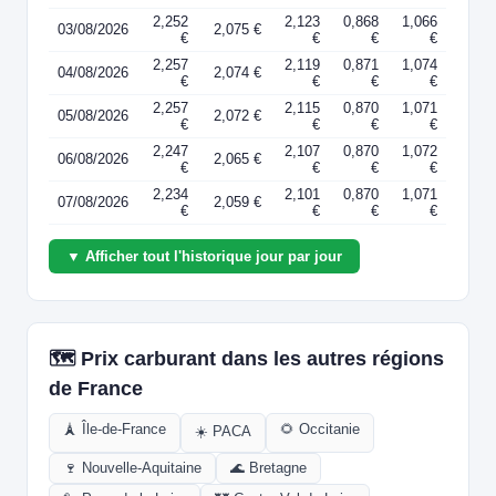
2,252
2,123
0,868
1,066
03/08/2026
2,075 €
€
€
€
€
2,257
2,119
0,871
1,074
04/08/2026
2,074 €
€
€
€
€
2,257
2,115
0,870
1,071
05/08/2026
2,072 €
€
€
€
€
2,247
2,107
0,870
1,072
06/08/2026
2,065 €
€
€
€
€
2,234
2,101
0,870
1,071
07/08/2026
2,059 €
€
€
€
€
▼ Afficher tout l'historique jour par jour
🗺️ Prix carburant dans les autres régions
de France
🗼 Île-de-France
🌻 Occitanie
☀️ PACA
🍷 Nouvelle-Aquitaine
🌊 Bretagne