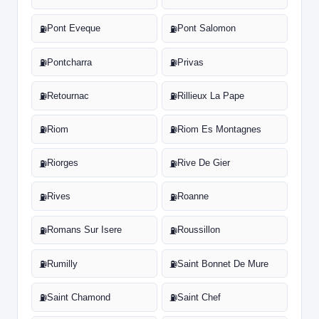
Pont Eveque
Pont Salomon
⛽
⛽
Pontcharra
Privas
⛽
⛽
Retournac
Rillieux La Pape
⛽
⛽
Riom
Riom Es Montagnes
⛽
⛽
Riorges
Rive De Gier
⛽
⛽
Rives
Roanne
⛽
⛽
Romans Sur Isere
Roussillon
⛽
⛽
Rumilly
Saint Bonnet De Mure
⛽
⛽
Saint Chamond
Saint Chef
⛽
⛽