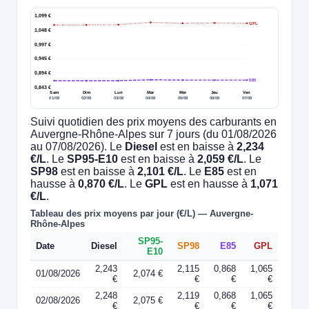
1,099 €
GPL
1,048 €
0,997 €
0,945 €
0,894 €
E85
0,843 €
Sam
Dim
Lun
Mar
Mer
Jeu
Ven
01/08
02/08
03/08
04/08
05/08
06/08
07/08
Suivi quotidien des prix moyens des carburants en
Auvergne-Rhône-Alpes sur 7 jours (du 01/08/2026
au 07/08/2026). Le
Diesel
est en baisse à
2,234
€/L
. Le
SP95-E10
est en baisse à
2,059 €/L
. Le
SP98
est en baisse à
2,101 €/L
. Le
E85
est en
hausse à
0,870 €/L
. Le
GPL
est en hausse à
1,071
€/L
.
Tableau des prix moyens par jour (€/L) — Auvergne-
Rhône-Alpes
SP95-
Date
Diesel
SP98
E85
GPL
E10
2,243
2,115
0,868
1,065
01/08/2026
2,074 €
€
€
€
€
2,248
2,119
0,868
1,065
02/08/2026
2,075 €
€
€
€
€