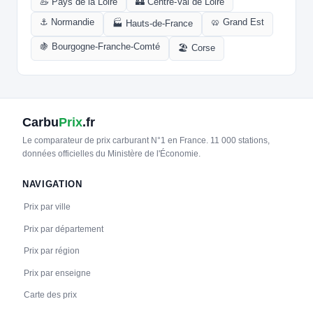
🦢 Pays de la Loire
🏰 Centre-Val de Loire
⚓ Normandie
🥨 Grand Est
🏭 Hauts-de-France
🍇 Bourgogne-Franche-Comté
🏖️ Corse
Carbu
Prix
.fr
Le comparateur de prix carburant N°1 en France. 11 000 stations,
données officielles du Ministère de l'Économie.
NAVIGATION
Prix par ville
Prix par département
Prix par région
Prix par enseigne
Carte des prix