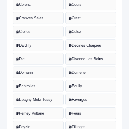
Corenc
Cours
⛽
⛽
Cranves Sales
Crest
⛽
⛽
Crolles
Culoz
⛽
⛽
Dardilly
Decines Charpieu
⛽
⛽
Die
Divonne Les Bains
⛽
⛽
Domarin
Domene
⛽
⛽
Echirolles
Ecully
⛽
⛽
Epagny Metz Tessy
Faverges
⛽
⛽
Ferney Voltaire
Feurs
⛽
⛽
Feyzin
Fillinges
⛽
⛽