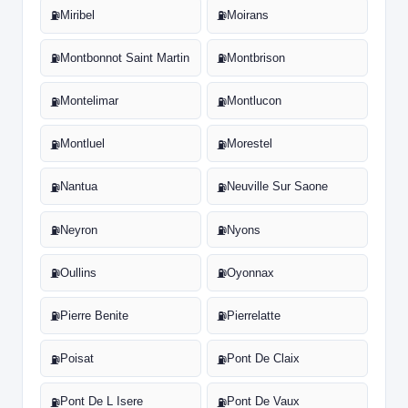
Miribel
Moirans
⛽
⛽
Montbonnot Saint Martin
Montbrison
⛽
⛽
Montelimar
Montlucon
⛽
⛽
Montluel
Morestel
⛽
⛽
Nantua
Neuville Sur Saone
⛽
⛽
Neyron
Nyons
⛽
⛽
Oullins
Oyonnax
⛽
⛽
Pierre Benite
Pierrelatte
⛽
⛽
Poisat
Pont De Claix
⛽
⛽
Pont De L Isere
Pont De Vaux
⛽
⛽