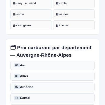
Virey Le Grand
Vizille
⛽
⛽
Voiron
Vourles
⛽
⛽
Yssingeaux
Yzeure
⛽
⛽
🗂️ Prix carburant par département
— Auvergne-Rhône-Alpes
Ain
01
Allier
03
Ardèche
07
Cantal
15