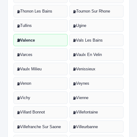
Thonon Les Bains
Tournon Sur Rhone
⛽
⛽
Tullins
Ugine
⛽
⛽
Valence
Vals Les Bains
⛽
⛽
Varces
Vaulx En Velin
⛽
⛽
Vaulx Milieu
Venissieux
⛽
⛽
Venon
Veynes
⛽
⛽
Vichy
Vienne
⛽
⛽
Villard Bonnot
Villefontaine
⛽
⛽
Villefranche Sur Saone
Villeurbanne
⛽
⛽