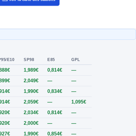
95/E10
SP98
E85
GPL
,888€
1,989€
0,814€
—
,899€
2,049€
—
—
,914€
1,990€
0,834€
—
,914€
2,059€
—
1,095€
,920€
2,034€
0,814€
—
,920€
2,000€
—
—
,927€
1,990€
0,854€
—