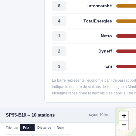
Intermarché
8
TotalEnergies
4
Netto
1
Dyneff
2
Eni
3
La barre représente l'économie par litre par rappor
indique le nombre de stations de l'enseigne à Mont
enseigne renseignée restent visibles dans la liste 
+
SP95-E10 -- 10 stations
rayon 10 km
−
Trier par :
Prix ↑
Distance
Nom