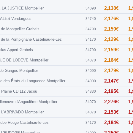
2,138€
1
 LA JUSTICE Montpellier
34090
2,176€
1
ALES Vendargues
34740
2,159€
1
 de Montpellier Grabels
34790
2,129€
1
 de la Pompignane Castelnau-le-Lez
34170
2,159€
1
olas Appert Grabels
34790
2,164€
1
UE DE LODEVE Montpellier
34070
2,179€
1
 de Ganges Montpellier
34090
2,147€
1
e des États du Languedoc Montpellier
34000
2,195€
1
a Plaine CD 112 Jacou
34830
2,276€
1
lleneuve d'Angoulême Montpellier
34070
2,153€
1
 L'ABRIVADO Montpellier
34070
2,184€
1
'Aube Rouge Castelnau-le-Lez
34170
2,250€
1
 L'EUROPE Montpellier
34000