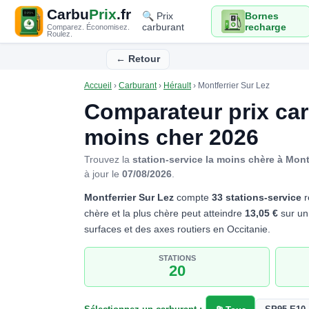
Carbu
Prix
.fr
🔍 Prix
Bornes
carburant
recharge
Comparez. Économisez.
Roulez.
← Retour
Accueil
›
Carburant
›
Hérault
›
Montferrier Sur Lez
Comparateur prix ca
moins cher 2026
Trouvez la
station-service la moins chère à Mont
à jour le
07/08/2026
.
Montferrier Sur Lez
compte
33 stations-service
r
chère et la plus chère peut atteindre
13,05 €
sur un 
surfaces et des axes routiers en Occitanie.
STATIONS
20