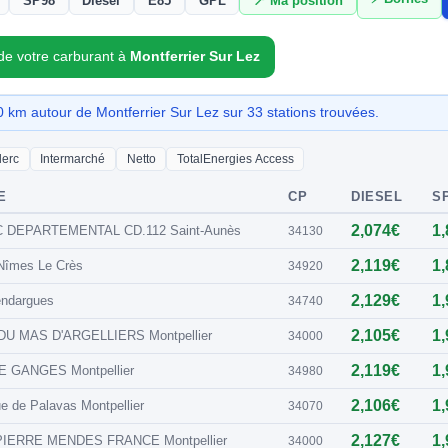
SP98
Diesel
E85
GPL
📍 Ma position
 de votre carburant à
Montferrier Sur Lez
km autour de Montferrier Sur Lez sur 33 stations trouvées.
lerc
Intermarché
Netto
TotalEnergies Access
E
CP
DIESEL
SP
2,074€
1
 DEPARTEMENTAL CD.112 Saint-Aunès
34130
2,119€
1
Nîmes Le Crès
34920
2,129€
1
endargues
34740
2,105€
1
U MAS D'ARGELLIERS Montpellier
34000
2,119€
1
 GANGES Montpellier
34980
2,106€
1
e de Palavas Montpellier
34070
2,127€
1
 PIERRE MENDES FRANCE Montpellier
34000