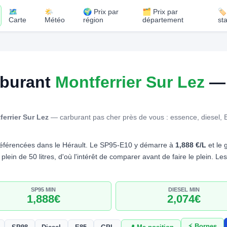
🗺️
🌤️
🌍 Prix par
🗂️ Prix par
🏷
Carte
Météo
région
département
st
rburant
Montferrier Sur Lez
— 
ferrier Sur Lez
— carburant pas cher près de vous : essence, diesel, 
éférencées dans le Hérault. Le SP95-E10 y démarre à
1,888 €/L
et le 
plein de 50 litres, d'où l'intérêt de comparer avant de faire le plein. Le
SP95 MIN
DIESEL MIN
1,888€
2,074€
⚡ Bornes