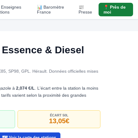
️ Enseignes
📊 Baromètre
📰
📍 Près de
ations
France
Presse
moi
Essence & Diesel
E85, SP98, GPL. Hérault.
Données officielles mises
gazole à
2,074 €/L
. L'écart entre la station la moins
s tarifs varient selon la proximité des grandes
ÉCART 50L
13,05€
🗺️ Voir la carte des stations