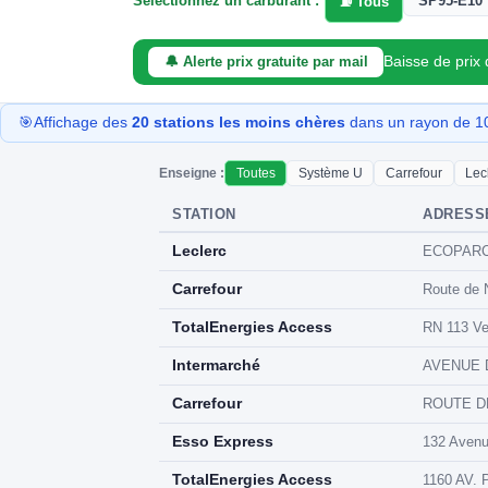
Sélectionnez un carburant :
SP95-E10
⛽ Tous
Baisse de prix
🔔 Alerte prix gratuite par mail
🎯
Affichage des
20 stations les moins chères
dans un rayon de 10 
Enseigne :
Toutes
Système U
Carrefour
Lec
STATION
ADRESS
Leclerc
ECOPARC
Carrefour
Route de 
TotalEnergies Access
RN 113 V
Intermarché
AVENUE D
Carrefour
ROUTE DE
Esso Express
132 Avenu
TotalEnergies Access
1160 AV.