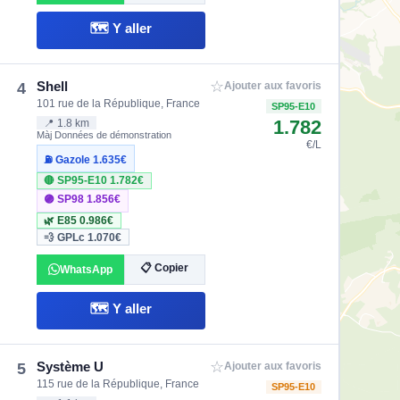
🗺️ Y aller
☆
Shell
4
Ajouter aux favoris
101 rue de la République, France
SP95-E10
1.782
📍 1.8 km
Màj Données de démonstration
€/L
⛽ Gazole
1.635€
🔴 SP95-E10
1.782€
🟣 SP98
1.856€
🌿 E85
0.986€
💨 GPLc
1.070€
📋 Copier
WhatsApp
🗺️ Y aller
☆
Système U
5
Ajouter aux favoris
115 rue de la République, France
SP95-E10