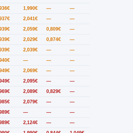
,936€
1,990€
—
—
,937€
2,041€
—
—
,939€
2,059€
0,809€
—
,939€
2,029€
0,874€
—
,939€
2,039€
—
—
,940€
—
—
—
,949€
2,069€
—
—
,949€
2,095€
—
—
,969€
2,089€
0,829€
—
,985€
2,079€
—
—
,989€
—
—
—
,989€
2,124€
—
—
,990€
1,990€
0,844€
1,049€