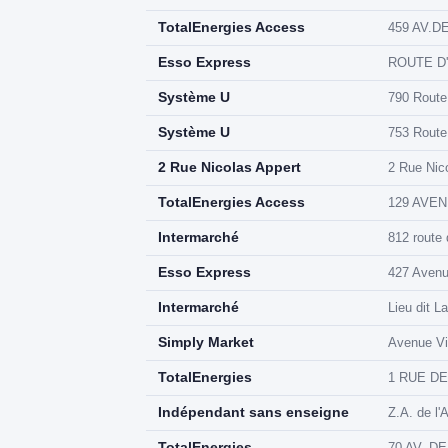
TotalEnergies Access
459 AV.DE
Esso Express
ROUTE D'
Système U
790 Route
Système U
753 Route
2 Rue Nicolas Appert
2 Rue Nic
TotalEnergies Access
129 AVEN
Intermarché
812 route
Esso Express
427 Avenu
Intermarché
Lieu dit L
Simply Market
Avenue Vi
TotalEnergies
1 RUE DE
Indépendant sans enseigne
Z.A. de l
TotalEnergies
70 AV. DE