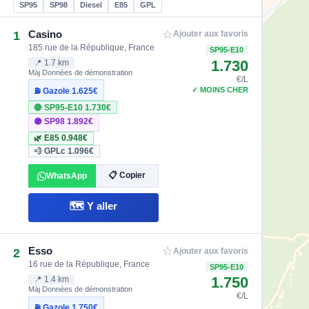
SP95
SP98
Diesel
E85
GPL
☆
Casino
1
Ajouter aux favoris
185 rue de la République, France
SP95-E10
1.730
📍 1.7 km
Màj Données de démonstration
€/L
✓ MOINS CHER
⛽ Gazole
1.625€
🔴 SP95-E10
1.730€
🟣 SP98
1.892€
🌿 E85
0.948€
💨 GPLc
1.096€
📋 Copier
WhatsApp
🗺️ Y aller
☆
Esso
2
Ajouter aux favoris
16 rue de la République, France
SP95-E10
1.750
📍 1.4 km
Màj Données de démonstration
€/L
⛽ Gazole
1.750€