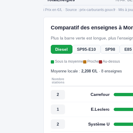
ℹ️ Prix en €/L · Source : prix-carburants.gouv.fr · Mis à jo
Comparatif des enseignes à Mont
Plus la barre verte est longue, plus l'ensei
Diesel
SP95-E10
SP98
E85
Sous la moyenne
Proche
Au-dessus
Moyenne locale :
2,208 €/L
· 8 enseignes
Nombre
stations
Carrefour
2
E.Leclerc
1
Système U
2