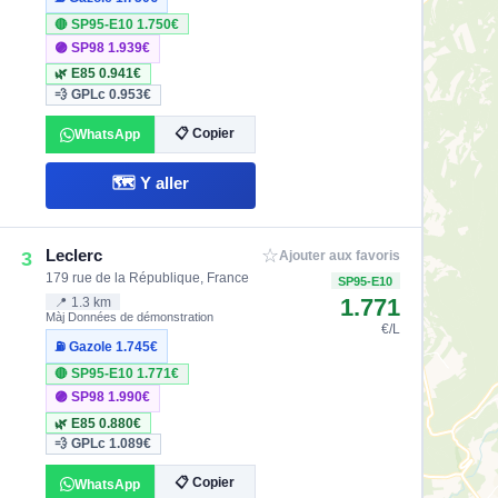
🔴 SP95-E10
1.750€
🟣 SP98
1.939€
🌿 E85
0.941€
💨 GPLc
0.953€
📋 Copier
WhatsApp
🗺️ Y aller
☆
Leclerc
3
Ajouter aux favoris
179 rue de la République, France
SP95-E10
1.771
📍 1.3 km
Màj Données de démonstration
€/L
⛽ Gazole
1.745€
🔴 SP95-E10
1.771€
🟣 SP98
1.990€
🌿 E85
0.880€
💨 GPLc
1.089€
📋 Copier
WhatsApp