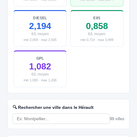
DIESEL
E85
2,194
0,858
€/L moyen
€/L moyen
min 2,059 · max 2,505
min 0,714 · max 0,999
GPL
1,082
€/L moyen
min 1,000 · max 1,206
🔍 Rechercher une ville dans le Hérault
99 villes