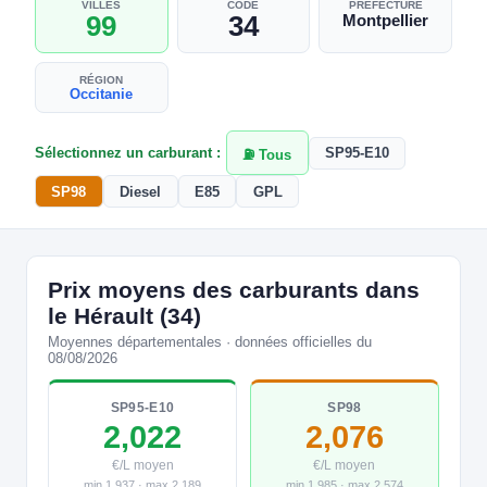
VILLES
CODE
PRÉFECTURE
99
34
Montpellier
RÉGION
Occitanie
Sélectionnez un carburant :
SP95-E10
⛽ Tous
SP98
Diesel
E85
GPL
Prix moyens des carburants dans
le Hérault (34)
Moyennes départementales · données officielles du
08/08/2026
SP95-E10
SP98
2,022
2,076
€/L moyen
€/L moyen
min 1,937 · max 2,189
min 1,985 · max 2,574