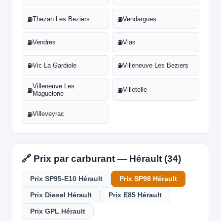
Thezan Les Beziers
Vendargues
⛽
⛽
Vendres
Vias
⛽
⛽
Vic La Gardiole
Villeneuve Les Beziers
⛽
⛽
Villeneuve Les
Villetelle
⛽
⛽
Maguelone
Villeveyrac
⛽
🔗 Prix par carburant — Hérault (34)
Prix SP95-E10 Hérault
Prix SP98 Hérault
Prix Diesel Hérault
Prix E85 Hérault
Prix GPL Hérault