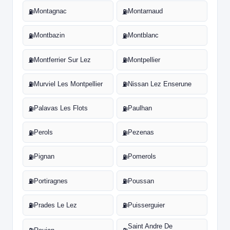
Montagnac
Montarnaud
⛽
⛽
Montbazin
Montblanc
⛽
⛽
Montferrier Sur Lez
Montpellier
⛽
⛽
Murviel Les Montpellier
Nissan Lez Enserune
⛽
⛽
Palavas Les Flots
Paulhan
⛽
⛽
Perols
Pezenas
⛽
⛽
Pignan
Pomerols
⛽
⛽
Portiragnes
Poussan
⛽
⛽
Prades Le Lez
Puisserguier
⛽
⛽
Saint Andre De