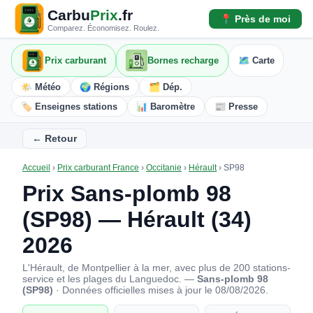
Carbu
Prix
.fr
📍 Près de moi
Comparez. Économisez. Roulez.
Prix carburant
Bornes recharge
🗺️ Carte
🌤️ Météo
🌍 Régions
🗂️ Dép.
🏷️ Enseignes stations
📊 Baromètre
📰 Presse
← Retour
Accueil
›
Prix carburant France
›
Occitanie
›
Hérault
›
SP98
Prix Sans-plomb 98
(SP98) — Hérault (34)
2026
L'Hérault, de Montpellier à la mer, avec plus de 200 stations-
service et les plages du Languedoc. —
Sans-plomb 98
(SP98)
· Données officielles mises à jour le 08/08/2026.