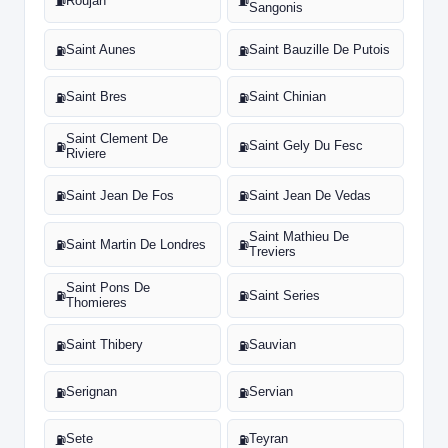
Roujan
⛽
⛽
Sangonis
Saint Aunes
Saint Bauzille De Putois
⛽
⛽
Saint Bres
Saint Chinian
⛽
⛽
Saint Clement De
Saint Gely Du Fesc
⛽
⛽
Riviere
Saint Jean De Fos
Saint Jean De Vedas
⛽
⛽
Saint Mathieu De
Saint Martin De Londres
⛽
⛽
Treviers
Saint Pons De
Saint Series
⛽
⛽
Thomieres
Saint Thibery
Sauvian
⛽
⛽
Serignan
Servian
⛽
⛽
Sete
Teyran
⛽
⛽