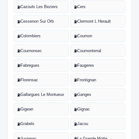
Cazouls Les Beziers
Cers
⛽
⛽
Cessenon Sur Orb
Clermont L Herault
⛽
⛽
Colombiers
Cournon
⛽
⛽
Cournonsec
Cournonterral
⛽
⛽
Fabregues
Faugeres
⛽
⛽
Florensac
Frontignan
⛽
⛽
Gallargues Le Montueux
Ganges
⛽
⛽
Gigean
Gignac
⛽
⛽
Grabels
Jacou
⛽
⛽
Juvignac
La Grande Motte
⛽
⛽