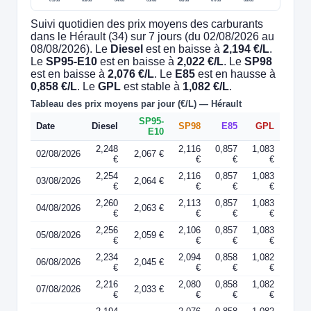
Suivi quotidien des prix moyens des carburants
dans le Hérault (34) sur 7 jours (du 02/08/2026 au
08/08/2026). Le
Diesel
est en baisse à
2,194 €/L
.
Le
SP95-E10
est en baisse à
2,022 €/L
. Le
SP98
est en baisse à
2,076 €/L
. Le
E85
est en hausse à
0,858 €/L
. Le
GPL
est stable à
1,082 €/L
.
Tableau des prix moyens par jour (€/L) — Hérault
SP95-
Date
Diesel
SP98
E85
GPL
E10
2,248
2,116
0,857
1,083
02/08/2026
2,067 €
€
€
€
€
2,254
2,116
0,857
1,083
03/08/2026
2,064 €
€
€
€
€
2,260
2,113
0,857
1,083
04/08/2026
2,063 €
€
€
€
€
2,256
2,106
0,857
1,083
05/08/2026
2,059 €
€
€
€
€
2,234
2,094
0,858
1,082
06/08/2026
2,045 €
€
€
€
€
2,216
2,080
0,858
1,082
07/08/2026
2,033 €
€
€
€
€