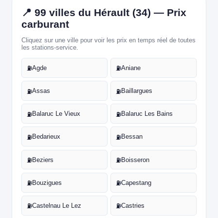
📍 99 villes du Hérault (34) — Prix
carburant
Cliquez sur une ville pour voir les prix en temps réel de toutes
les stations-service.
Agde
Aniane
⛽
⛽
Assas
Baillargues
⛽
⛽
Balaruc Le Vieux
Balaruc Les Bains
⛽
⛽
Bedarieux
Bessan
⛽
⛽
Beziers
Boisseron
⛽
⛽
Bouzigues
Capestang
⛽
⛽
Castelnau Le Lez
Castries
⛽
⛽