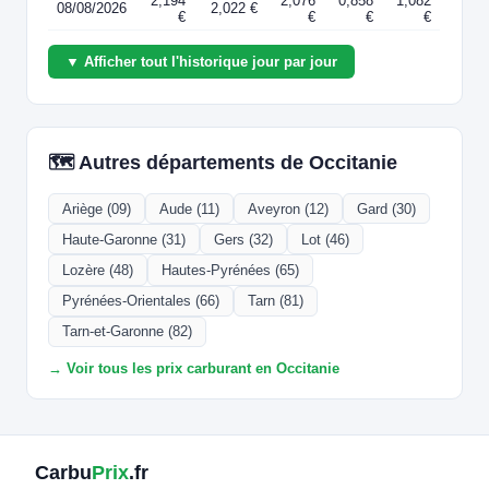
2,194
2,076
0,858
1,082
08/08/2026
2,022 €
€
€
€
€
▼ Afficher tout l'historique jour par jour
🗺️ Autres départements de Occitanie
Ariège (09)
Aude (11)
Aveyron (12)
Gard (30)
Haute-Garonne (31)
Gers (32)
Lot (46)
Lozère (48)
Hautes-Pyrénées (65)
Pyrénées-Orientales (66)
Tarn (81)
Tarn-et-Garonne (82)
→ Voir tous les prix carburant en Occitanie
Carbu
Prix
.fr