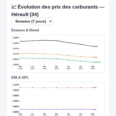
📈 Évolution des prix des carburants —
Hérault (34)
Essence & Diesel
2,289 €
2,230 €
Diesel
2,171 €
2,111 €
SP98
2,052 €
SP95-E10
1,993 €
Dim
Lun
Mar
Mer
Jeu
Ven
Sam
02/08
03/08
04/08
05/08
06/08
07/08
08/08
E85 & GPL
1,110 €
GPL
1,054 €
0,998 €
0,942 €
0,886 €
E85
0,830 €
Dim
Lun
Mar
Mer
Jeu
Ven
Sam
02/08
03/08
04/08
05/08
06/08
07/08
08/08