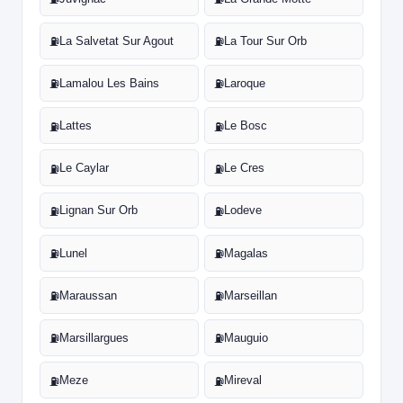
La Salvetat Sur Agout
La Tour Sur Orb
⛽
⛽
Lamalou Les Bains
Laroque
⛽
⛽
Lattes
Le Bosc
⛽
⛽
Le Caylar
Le Cres
⛽
⛽
Lignan Sur Orb
Lodeve
⛽
⛽
Lunel
Magalas
⛽
⛽
Maraussan
Marseillan
⛽
⛽
Marsillargues
Mauguio
⛽
⛽
Meze
Mireval
⛽
⛽