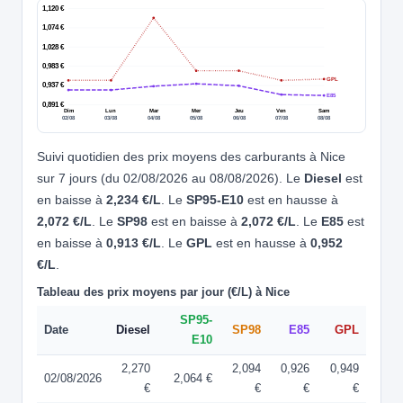
1,120 €
1,074 €
1,028 €
0,983 €
GPL
0,937 €
E85
0,891 €
Dim
Lun
Mar
Mer
Jeu
Ven
Sam
02/08
03/08
04/08
05/08
06/08
07/08
08/08
Suivi quotidien des prix moyens des carburants à Nice
sur 7 jours (du 02/08/2026 au 08/08/2026). Le
Diesel
est
en baisse à
2,234 €/L
. Le
SP95-E10
est en hausse à
2,072 €/L
. Le
SP98
est en baisse à
2,072 €/L
. Le
E85
est
en baisse à
0,913 €/L
. Le
GPL
est en hausse à
0,952
€/L
.
Tableau des prix moyens par jour (€/L) à Nice
SP95-
Date
Diesel
SP98
E85
GPL
E10
2,270
2,094
0,926
0,949
02/08/2026
2,064 €
€
€
€
€