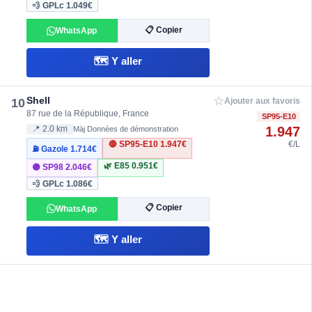
💨 GPLc
1.049€
📋 Copier
WhatsApp
🗺️ Y aller
☆
Shell
10
Ajouter aux favoris
87 rue de la République, France
SP95-E10
1.947
📍 2.0 km
Màj Données de démonstration
🔴 SP95-E10
1.947€
€/L
⛽ Gazole
1.714€
🌿 E85
0.951€
🟣 SP98
2.046€
💨 GPLc
1.086€
📋 Copier
WhatsApp
🗺️ Y aller