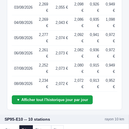
2,269
2,098
0,926
0,949
03/08/2026
2,055 €
€
€
€
€
2,269
2,086
0,935
1,098
04/08/2026
2,043 €
€
€
€
€
2,277
2,092
0,941
0,972
05/08/2026
2,074 €
€
€
€
€
2,261
2,082
0,936
0,972
06/08/2026
2,073 €
€
€
€
€
2,252
2,080
0,915
0,949
07/08/2026
2,073 €
€
€
€
€
2,234
2,072
0,913
0,952
08/08/2026
2,072 €
€
€
€
€
▼ Afficher tout l'historique jour par jour
SP95-E10 -- 10 stations
rayon 10 km