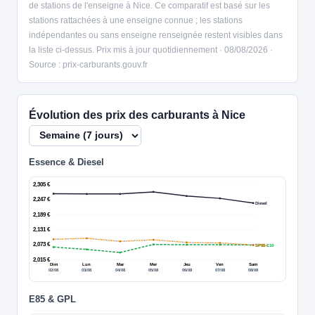
de stations de l'enseigne à Nice. Ce comparatif est basé sur les
stations rattachées à une enseigne connue ; les stations
indépendantes ou sans enseigne renseignée restent visibles dans
la liste ci-dessus. Prix mis à jour quotidiennement · 08/08/2026 ·
Source : prix-carburants.gouv.fr
Évolution des prix des carburants à Nice
Essence & Diesel
2,305 €
2,247 €
Diesel
2,189 €
2,131 €
2,073 €
SP95-E10
SP98
2,015 €
Dim
Lun
Mar
Mer
Jeu
Ven
Sam
02/08
03/08
04/08
05/08
06/08
07/08
08/08
E85 & GPL