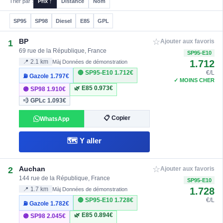
Trier par :
Prix ↑
Distance
Nom
SP95
SP98
Diesel
E85
GPL
☆
BP
1
Ajouter aux favoris
69 rue de la République, France
SP95-E10
1.712
📍 2.1 km
Màj Données de démonstration
🔴 SP95-E10
1.712€
€/L
⛽ Gazole
1.797€
✓ MOINS CHER
🌿 E85
0.973€
🟣 SP98
1.910€
💨 GPLc
1.093€
📋 Copier
WhatsApp
🗺️ Y aller
☆
Auchan
2
Ajouter aux favoris
144 rue de la République, France
SP95-E10
1.728
📍 1.7 km
Màj Données de démonstration
🔴 SP95-E10
1.728€
€/L
⛽ Gazole
1.782€
🌿 E85
0.894€
🟣 SP98
2.045€