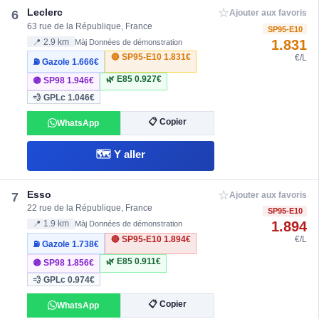
☆
Leclerc
6
Ajouter aux favoris
63 rue de la République, France
SP95-E10
1.831
📍 2.9 km
Màj Données de démonstration
🔴 SP95-E10
1.831€
€/L
⛽ Gazole
1.666€
🌿 E85
0.927€
🟣 SP98
1.946€
💨 GPLc
1.046€
📋 Copier
WhatsApp
🗺️ Y aller
☆
Esso
7
Ajouter aux favoris
22 rue de la République, France
SP95-E10
1.894
📍 1.9 km
Màj Données de démonstration
🔴 SP95-E10
1.894€
€/L
⛽ Gazole
1.738€
🌿 E85
0.911€
🟣 SP98
1.856€
💨 GPLc
0.974€
📋 Copier
WhatsApp