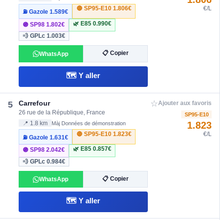
🔴 SP95-E10
1.806€
€/L
⛽ Gazole
1.589€
🌿 E85
0.990€
🟣 SP98
1.802€
💨 GPLc
1.003€
📋 Copier
WhatsApp
🗺️ Y aller
☆
Carrefour
5
Ajouter aux favoris
26 rue de la République, France
SP95-E10
1.823
📍 1.8 km
Màj Données de démonstration
🔴 SP95-E10
1.823€
€/L
⛽ Gazole
1.631€
🌿 E85
0.857€
🟣 SP98
2.042€
💨 GPLc
0.984€
📋 Copier
WhatsApp
🗺️ Y aller