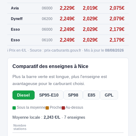
2,229€
2,019€
2,075€
Avia
06000
2,249€
2,029€
2,079€
0
Dyneff
06200
2,249€
2,029€
2,179€
1
Esso
06000
2,249€
2,029€
2,179€
Esso
06100
ℹ️ Prix en €/L · Source : prix-carburants.gouv.fr · Mis à jour le
08/08/2026
Comparatif des enseignes à Nice
Plus la barre verte est longue, plus l'enseigne est
avantageuse pour le carburant choisi.
Diesel
SP95-E10
SP98
E85
GPL
Sous la moyenne
Proche
Au-dessus
Moyenne locale :
2,243 €/L
· 7 enseignes
Nombre
stations