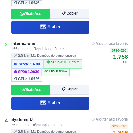
💨 GPLc
1.054€
📋 Copier
WhatsApp
🗺️ Y aller
☆
Intermarché
3
Ajouter aux favoris
155 rue de la République, France
SP95-E10
1.758
📍 2.8 km
Màj Données de démonstration
🔴 SP95-E10
1.758€
€/L
⛽ Gazole
1.630€
🌿 E85
0.916€
🟣 SP98
1.983€
💨 GPLc
1.053€
📋 Copier
WhatsApp
🗺️ Y aller
☆
Système U
4
Ajouter aux favoris
26 rue de la République, France
SP95-E10
1.806
📍 2.9 km
Màj Données de démonstration