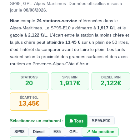
SP98, GPL. Alpes-Maritimes.
Données officielles mises à
jour le
08/08/2026
.
Nice
compte
24 stations-service
référencées dans le
Alpes-Maritimes. Le SP95-E10 y démarre à
1,917 €/L
et le
gazole à
2,122 €/L
. L'écart entre la station la moins chère et
la plus chère peut atteindre
13,45 €
sur un plein de 50 litres,
d'où l'intérêt de comparer avant de faire le plein. Les tarifs
varient selon la proximité des grandes surfaces et des axes
routiers en Provence-Alpes-Côte d'Azur.
STATIONS
SP95 MIN
DIESEL MIN
20
1,917€
2,122€
ÉCART 50L
13,45€
Sélectionnez un carburant :
SP95-E10
⛽ Tous
SP98
Diesel
E85
GPL
📍 Ma position