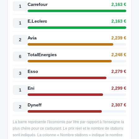
Carrefour
2,163 €
1
E.Leclerc
2,163 €
1
Avia
2,239 €
2
TotalEnergies
2,248 €
6
Esso
2,279 €
3
Eni
2,299 €
1
Dyneff
2,307 €
2
La barre représente l'économie par litre par rapport à l'enseigne la
plus chère pour ce carburant. Le prix réel et le nombre de stations
sont indiqués. La colonne « Nombre stations » indique le nombre