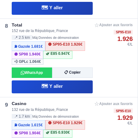
🗺️ Y aller
☆
Total
8
Ajouter aux favoris
152 rue de la République, France
SP95-E10
1.926
📍 2.5 km
Màj Données de démonstration
🔴 SP95-E10
1.926€
€/L
⛽ Gazole
1.681€
🌿 E85
0.947€
🟣 SP98
1.940€
💨 GPLc
1.064€
📋 Copier
WhatsApp
🗺️ Y aller
☆
Casino
9
Ajouter aux favoris
132 rue de la République, France
SP95-E10
1.929
📍 1.7 km
Màj Données de démonstration
🔴 SP95-E10
1.929€
€/L
⛽ Gazole
1.615€
🌿 E85
0.930€
🟣 SP98
1.904€