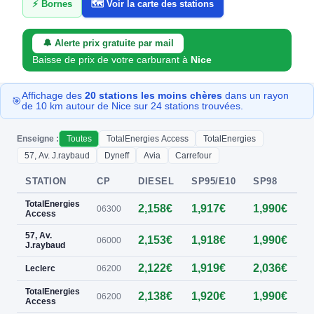
⚡ Bornes
🗺️ Voir la carte des stations
🔔 Alerte prix gratuite par mail
Baisse de prix de votre carburant à
Nice
Affichage des
20 stations les moins chères
dans un rayon
🎯
de 10 km autour de Nice sur 24 stations trouvées.
Enseigne :
Toutes
TotalEnergies Access
TotalEnergies
57, Av. J.raybaud
Dyneff
Avia
Carrefour
STATION
CP
DIESEL
SP95/E10
SP98
E
TotalEnergies
2,158€
1,917€
1,990€
06300
Access
57, Av.
2,153€
1,918€
1,990€
0
06000
J.raybaud
2,122€
1,919€
2,036€
Leclerc
06200
TotalEnergies
2,138€
1,920€
1,990€
0
06200
Access