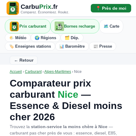
Carbu
Prix
.fr
📍 Près de moi
Comparez. Économisez. Roulez.
Prix carburant
Bornes recharge
🗺️ Carte
🌤️ Météo
🌍 Régions
🗂️ Dép.
🏷️ Enseignes stations
📊 Baromètre
📰 Presse
← Retour
Accueil
›
Carburant
›
Alpes-Maritimes
›
Nice
Comparateur prix
carburant
Nice
—
Essence & Diesel moins
cher 2026
Trouvez la
station-service la moins chère à Nice
—
carburant pas cher près de vous : essence, diesel, E85,