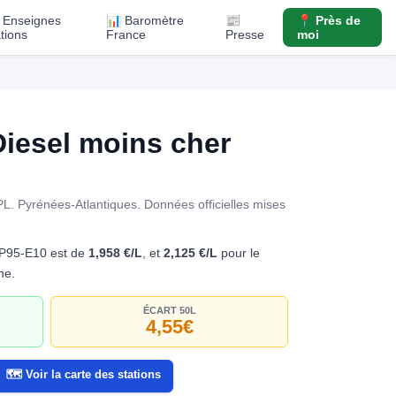
️ Enseignes
📊 Baromètre
📰
📍 Près de
ations
France
Presse
moi
iesel moins cher
PL. Pyrénées-Atlantiques.
Données officielles mises
 SP95-E10 est de
1,958 €/L
, et
2,125 €/L
pour le
ne.
ÉCART 50L
4,55€
🗺️ Voir la carte des stations