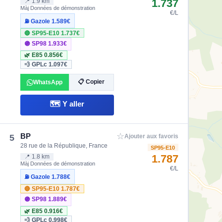
1.737
📍 1.9 km
Màj Données de démonstration
€/L
⛽ Gazole
1.589€
🔴 SP95-E10
1.737€
🟣 SP98
1.933€
🌿 E85
0.856€
💨 GPLc
1.097€
📋 Copier
WhatsApp
🗺️ Y aller
☆
BP
5
Ajouter aux favoris
28 rue de la République, France
SP95-E10
1.787
📍 1.8 km
Màj Données de démonstration
€/L
⛽ Gazole
1.788€
🔴 SP95-E10
1.787€
🟣 SP98
1.889€
🌿 E85
0.916€
💨 GPLc
0.998€