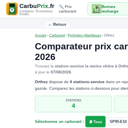
Carbu
Prix
.fr
🔍 Prix
Bornes
carburant
recharge
Comparez. Économisez.
Roulez.
← Retour
Accueil
›
Carburant
›
Pyrénées-Atlantiques
›
Orthez
Comparateur prix ca
2026
Trouvez la
station-service la moins chère à Orth
à jour le
07/08/2026
.
Orthez
dispose de
4 stations-service
dans un rayo
gazole. Comparez les stations ci-dessous pour ident
STATIONS
4
Sélectionnez un carburant :
SP95-E10
⛽ Tous