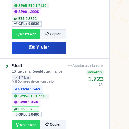
🔴 SP95-E10
1.713€
🟣 SP98
1.900€
🌿 E85
0.886€
💨 GPLc
0.983€
📋 Copier
WhatsApp
🗺️ Y aller
☆
Shell
2
Ajouter aux favoris
16 rue de la République, France
SP95-E10
1.723
📍 1.7 km
Màj Données de démonstration
€/L
⛽ Gazole
1.592€
🔴 SP95-E10
1.723€
🟣 SP98
1.868€
🌿 E85
0.970€
💨 GPLc
1.049€
📋 Copier
WhatsApp