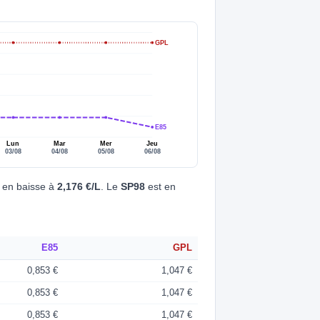
GPL
E85
Lun
Mar
Mer
Jeu
03/08
04/08
05/08
06/08
 en baisse à
2,176 €/L
. Le
SP98
est en
E85
GPL
0,853 €
1,047 €
0,853 €
1,047 €
0,853 €
1,047 €