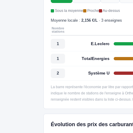
Sous la moyenne
Proche
Au-dessus
Moyenne locale :
2,156 €/L
· 3 enseignes
Nombre
stations
E.Leclerc
1
TotalEnergies
1
Système U
2
La barre représente l'économie par litre par rappor
indique le nombre de stations de l'enseigne à Orth
renseignée restent visibles dans la liste ci-dessus.
Évolution des prix des carburan