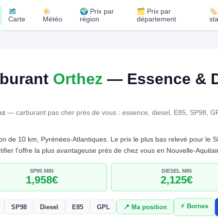
🗺️
🌤️
🌍 Prix par
🗂️ Prix par
🏷
Carte
Météo
région
département
st
rburant
Orthez
— Essence & D
ez
— carburant pas cher près de vous : essence, diesel, E85, SP98, G
n de 10 km, Pyrénées-Atlantiques. Le prix le plus bas relevé pour le
ifier l'offre la plus avantageuse près de chez vous en Nouvelle-Aquitai
SP95 MIN
DIESEL MIN
1,958€
2,125€
⚡ Bornes
SP98
Diesel
E85
GPL
📍 Ma position