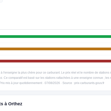
t à l'enseigne la plus chère pour ce carburant. Le prix réel et le nombre de station
ez. Ce comparatif est basé sur les stations rattachées à une enseigne connue ; le
 Prix mis à jour quotidiennement · 07/08/2026 · Source : prix-carburants.gouv.fr
ts à Orthez