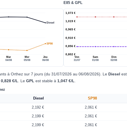
E85 & GPL
1,073 €
1,019 €
Diesel
0,965 €
0,910 €
SP98
0,856 €
0,802 €
Mar
Mer
Jeu
Ven
Sam
Dim
04/08
05/08
06/08
31/07
01/08
02/08
ants à Orthez sur 7 jours (du 31/07/2026 au 06/08/2026). Le
Diesel
est
à
0,828 €/L
. Le
GPL
est stable à
1,047 €/L
.
hez
Diesel
SP98
2,192 €
2,061 €
2,199 €
2,061 €
2,199 €
2,061 €