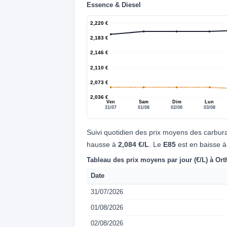
Essence & Diesel
2,220 €
2,183 €
2,146 €
2,110 €
2,073 €
2,036 €
Ven
Sam
Dim
Lun
31/07
01/08
02/08
03/08
Suivi quotidien des prix moyens des carbur
hausse à
2,084 €/L
. Le
E85
est en baisse 
Tableau des prix moyens par jour (€/L) à Ort
Date
31/07/2026
01/08/2026
02/08/2026