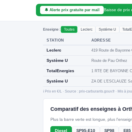
Baisse de prix
🔔 Alerte prix gratuite par mail
Enseigne :
Toutes
Leclerc
Système U
Total
STATION
ADRESSE
Leclerc
419 Route de Bayonne 
Système U
Route de Pau Orthez
TotalEnergies
1 RTE DE BAYONNE O
Système U
ZA DE L'ESCLAUZE Saul
ℹ️ Prix en €/L · Source : prix-carburants.gouv.fr · Mis à jo
Comparatif des enseignes à Ort
Plus la barre verte est longue, plus l'ensei
Diesel
SP95-E10
SP98
E85