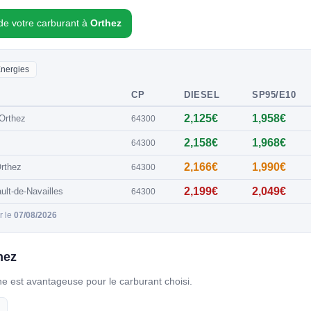
 de votre carburant à
Orthez
Energies
CP
DIESEL
SP95/E10
2,125€
1,958€
Orthez
64300
2,158€
1,968€
64300
2,166€
1,990€
rthez
64300
2,199€
2,049€
t-de-Navailles
64300
ur le
07/08/2026
hez
gne est avantageuse pour le carburant choisi.