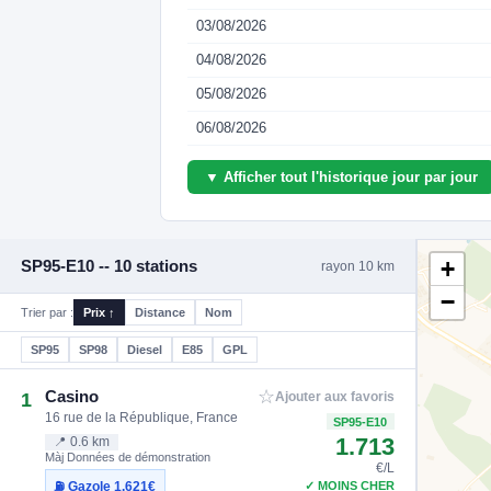
03/08/2026
04/08/2026
05/08/2026
06/08/2026
▼ Afficher tout l'historique jour par jour
+
SP95-E10 -- 10 stations
rayon 10 km
−
Trier par :
Prix ↑
Distance
Nom
SP95
SP98
Diesel
E85
GPL
☆
Casino
1
Ajouter aux favoris
16 rue de la République, France
SP95-E10
1.713
📍 0.6 km
Màj Données de démonstration
€/L
✓ MOINS CHER
⛽ Gazole
1.621€