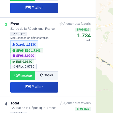
🗺️ Y aller
☆
Esso
3
Ajouter aux favoris
81 rue de la République, France
SP95-E10
1.734
📍 1.5 km
Màj Données de démonstration
€/L
⛽ Gazole
1.713€
🔴 SP95-E10
1.734€
🟣 SP98
2.020€
🌿 E85
0.918€
💨 GPLc
0.973€
📋 Copier
WhatsApp
🗺️ Y aller
☆
Total
4
Ajouter aux favoris
122 rue de la République, France
SP95-E10