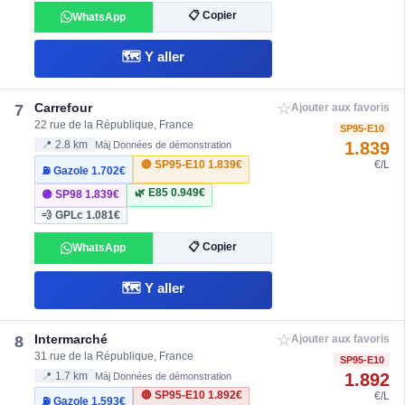
📋 Copier
WhatsApp
🗺️ Y aller
☆
Carrefour
7
Ajouter aux favoris
22 rue de la République, France
SP95-E10
1.839
📍 2.8 km
Màj Données de démonstration
🔴 SP95-E10
1.839€
€/L
⛽ Gazole
1.702€
🌿 E85
0.949€
🟣 SP98
1.839€
💨 GPLc
1.081€
📋 Copier
WhatsApp
🗺️ Y aller
☆
Intermarché
8
Ajouter aux favoris
31 rue de la République, France
SP95-E10
1.892
📍 1.7 km
Màj Données de démonstration
🔴 SP95-E10
1.892€
€/L
⛽ Gazole
1.593€