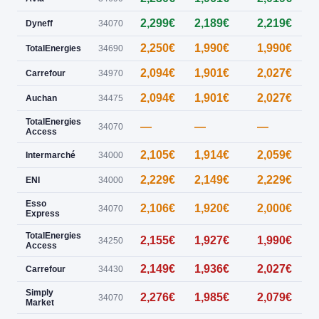
2,299€
2,189€
2,219€
0
Dyneff
34070
2,250€
1,990€
1,990€
0
TotalEnergies
34690
2,094€
1,901€
2,027€
Carrefour
34970
2,094€
1,901€
2,027€
Auchan
34475
TotalEnergies
—
—
—
34070
Access
2,105€
1,914€
2,059€
Intermarché
34000
2,229€
2,149€
2,229€
ENI
34000
Esso
2,106€
1,920€
2,000€
34070
Express
TotalEnergies
2,155€
1,927€
1,990€
34250
Access
2,149€
1,936€
2,027€
Carrefour
34430
Simply
2,276€
1,985€
2,079€
34070
Market