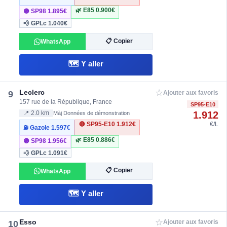
🌿 E85
0.900€
🟣 SP98
1.895€
💨 GPLc
1.040€
📋 Copier
WhatsApp
🗺️ Y aller
☆
Leclerc
9
Ajouter aux favoris
157 rue de la République, France
SP95-E10
1.912
📍 2.0 km
Màj Données de démonstration
🔴 SP95-E10
1.912€
€/L
⛽ Gazole
1.597€
🌿 E85
0.886€
🟣 SP98
1.956€
💨 GPLc
1.091€
📋 Copier
WhatsApp
🗺️ Y aller
☆
Esso
10
Ajouter aux favoris