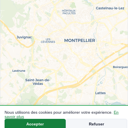
Nous utilisons des cookies pour améliorer votre expérience.
En
savoir plus
Shell
Total
Accepter
Refuser
1.790€
SP95-E10
1.732€
SP95-E10