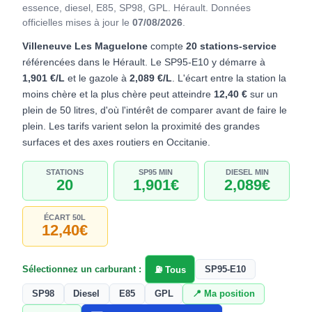
essence, diesel, E85, SP98, GPL. Hérault.
Données
officielles mises à jour le
07/08/2026
.
Villeneuve Les Maguelone
compte
20 stations-service
référencées dans le Hérault. Le SP95-E10 y démarre à
1,901 €/L
et le gazole à
2,089 €/L
. L'écart entre la station la
moins chère et la plus chère peut atteindre
12,40 €
sur un
plein de 50 litres, d'où l'intérêt de comparer avant de faire le
plein. Les tarifs varient selon la proximité des grandes
surfaces et des axes routiers en Occitanie.
STATIONS
SP95 MIN
DIESEL MIN
20
1,901€
2,089€
ÉCART 50L
12,40€
Sélectionnez un carburant :
SP95-E10
⛽ Tous
SP98
Diesel
E85
GPL
📍 Ma position