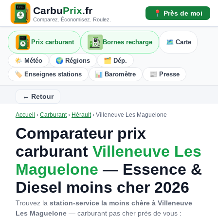
Carbu
Prix
.fr
📍 Près de moi
Comparez. Économisez. Roulez.
Prix carburant
Bornes recharge
🗺️ Carte
🌤️ Météo
🌍 Régions
🗂️ Dép.
🏷️ Enseignes stations
📊 Baromètre
📰 Presse
← Retour
Accueil
›
Carburant
›
Hérault
›
Villeneuve Les Maguelone
Comparateur prix
carburant
Villeneuve Les
Maguelone
— Essence &
Diesel moins cher 2026
Trouvez la
station-service la moins chère à Villeneuve
Les Maguelone
— carburant pas cher près de vous :