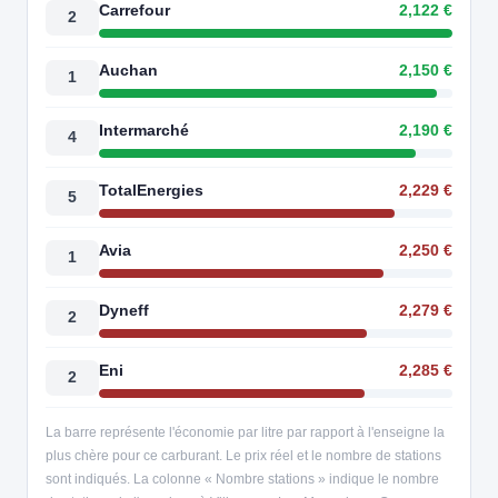
Carrefour
2,122 €
2
Auchan
2,150 €
1
Intermarché
2,190 €
4
TotalEnergies
2,229 €
5
Avia
2,250 €
1
Dyneff
2,279 €
2
Eni
2,285 €
2
La barre représente l'économie par litre par rapport à l'enseigne la
plus chère pour ce carburant. Le prix réel et le nombre de stations
sont indiqués. La colonne « Nombre stations » indique le nombre