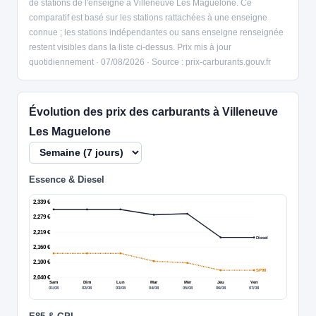
de stations de l'enseigne à Villeneuve Les Maguelone. Ce
comparatif est basé sur les stations rattachées à une enseigne
connue ; les stations indépendantes ou sans enseigne renseignée
restent visibles dans la liste ci-dessus. Prix mis à jour
quotidiennement · 07/08/2026 · Source : prix-carburants.gouv.fr
Évolution des prix des carburants à Villeneuve
Les Maguelone
Essence & Diesel
2,339 €
2,279 €
2,219 €
Diesel
2,160 €
2,100 €
SP98
2,040 €
Sam
Dim
Lun
Mar
Mer
Jeu
Ven
01/08
02/08
03/08
04/08
05/08
06/08
07/08