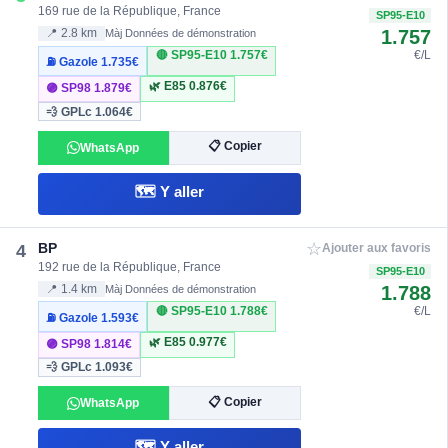
169 rue de la République, France
SP95-E10
1.757
📍 2.8 km
Màj Données de démonstration
🔴 SP95-E10
1.757€
€/L
⛽ Gazole
1.735€
🌿 E85
0.876€
🟣 SP98
1.879€
💨 GPLc
1.064€
📋 Copier
WhatsApp
🗺️ Y aller
☆
BP
4
Ajouter aux favoris
192 rue de la République, France
SP95-E10
1.788
📍 1.4 km
Màj Données de démonstration
🔴 SP95-E10
1.788€
€/L
⛽ Gazole
1.593€
🌿 E85
0.977€
🟣 SP98
1.814€
💨 GPLc
1.093€
📋 Copier
WhatsApp
🗺️ Y aller