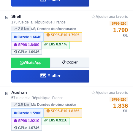
☆
Shell
5
Ajouter aux favoris
175 rue de la République, France
SP95-E10
1.790
📍 2.8 km
Màj Données de démonstration
🔴 SP95-E10
1.790€
€/L
⛽ Gazole
1.664€
🌿 E85
0.977€
🟣 SP98
1.848€
💨 GPLc
1.094€
📋 Copier
WhatsApp
🗺️ Y aller
☆
Auchan
6
Ajouter aux favoris
57 rue de la République, France
SP95-E10
1.836
📍 2.9 km
Màj Données de démonstration
🔴 SP95-E10
1.836€
€/L
⛽ Gazole
1.590€
🌿 E85
0.911€
🟣 SP98
1.921€
💨 GPLc
1.074€