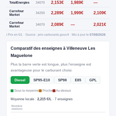
2,153€
1,989€
—
TotalEnergies
34070
Carrefour
2,289€
1,999€
2,109€
34250
Market
Carrefour
2,089€
—
2,021€
34070
Market
ℹ️ Prix en €/L · Source : prix-carburants.gouv.fr · Mis à jour le
07/08/2026
Comparatif des enseignes à Villeneuve Les
Maguelone
Plus la barre verte est longue, plus l'enseigne est
avantageuse pour le carburant choisi.
Diesel
SP95-E10
SP98
E85
GPL
Sous la moyenne
Proche
Au-dessus
Moyenne locale :
2,215 €/L
· 7 enseignes
Nombre
stations