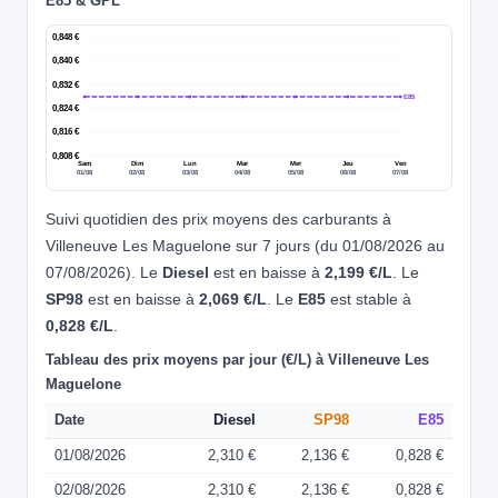
E85 & GPL
0,848 €
0,840 €
0,832 €
E85
0,824 €
0,816 €
0,808 €
Sam
Dim
Lun
Mar
Mer
Jeu
Ven
01/08
02/08
03/08
04/08
05/08
06/08
07/08
Suivi quotidien des prix moyens des carburants à
Villeneuve Les Maguelone sur 7 jours (du 01/08/2026 au
07/08/2026). Le
Diesel
est en baisse à
2,199 €/L
. Le
SP98
est en baisse à
2,069 €/L
. Le
E85
est stable à
0,828 €/L
.
Tableau des prix moyens par jour (€/L) à Villeneuve Les
Maguelone
Date
Diesel
SP98
E85
01/08/2026
2,310 €
2,136 €
0,828 €
02/08/2026
2,310 €
2,136 €
0,828 €