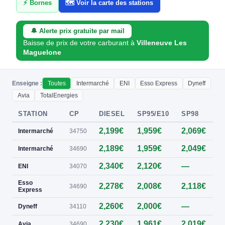
⚡ Bornes
🗺️ Voir la carte des stations
🔔 Alerte prix gratuite par mail
Baisse de prix de votre carburant à
Villeneuve Les
Maguelone
Enseigne :
Toutes
Intermarché
ENI
Esso Express
Dyneff
Avia
TotalEnergies
STATION
CP
DIESEL
SP95/E10
SP98
E
2,199€
1,959€
2,069€
0
Intermarché
34750
2,189€
1,959€
2,049€
0
Intermarché
34690
2,340€
2,120€
—
0
ENI
34070
Esso
2,278€
2,008€
2,118€
0
34690
Express
2,260€
2,000€
—
0
Dyneff
34110
2,230€
1,961€
2,019€
0
Avia
34690