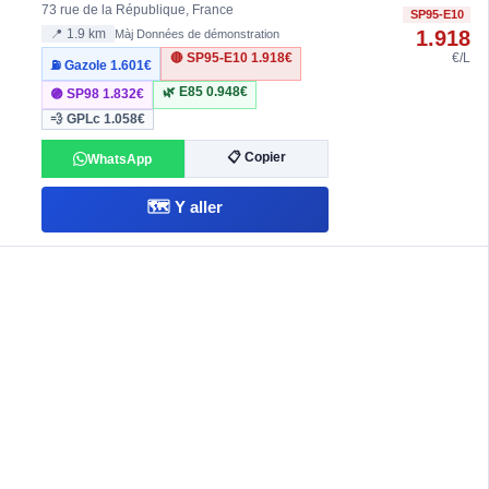
73 rue de la République, France
SP95-E10
1.918
📍 1.9 km
Màj Données de démonstration
🔴 SP95-E10
1.918€
€/L
⛽ Gazole
1.601€
🌿 E85
0.948€
🟣 SP98
1.832€
💨 GPLc
1.058€
📋 Copier
WhatsApp
🗺️ Y aller