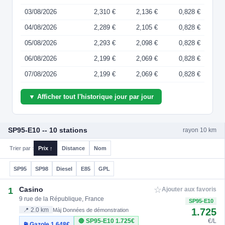
03/08/2026
2,310 €
2,136 €
0,828 €
04/08/2026
2,289 €
2,105 €
0,828 €
05/08/2026
2,293 €
2,098 €
0,828 €
06/08/2026
2,199 €
2,069 €
0,828 €
07/08/2026
2,199 €
2,069 €
0,828 €
▼ Afficher tout l'historique jour par jour
SP95-E10 -- 10 stations
rayon 10 km
Trier par :
Prix ↑
Distance
Nom
SP95
SP98
Diesel
E85
GPL
☆
Casino
1
Ajouter aux favoris
9 rue de la République, France
SP95-E10
1.725
📍 2.0 km
Màj Données de démonstration
🔴 SP95-E10
1.725€
€/L
⛽ Gazole
1.648€