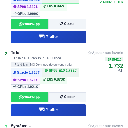
✓ MOINS CHER
🌿 E85
0.892€
🟣 SP98
1.812€
💨 GPLc
1.000€
📋 Copier
WhatsApp
🗺️ Y aller
☆
Total
2
Ajouter aux favoris
10 rue de la République, France
SP95-E10
1.732
📍 2.6 km
Màj Données de démonstration
🔴 SP95-E10
1.732€
€/L
⛽ Gazole
1.617€
🌿 E85
0.873€
🟣 SP98
1.871€
💨 GPLc
1.021€
📋 Copier
WhatsApp
🗺️ Y aller
☆
Système U
3
Ajouter aux favoris