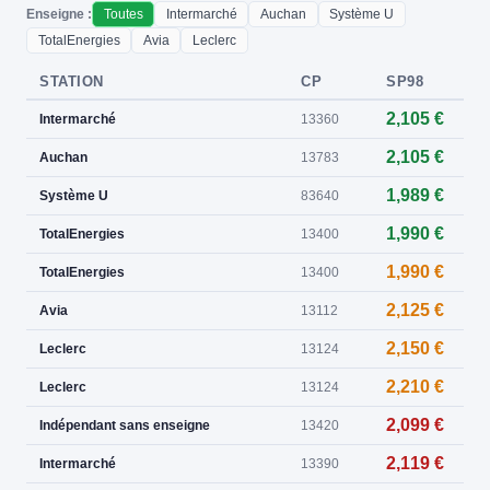
Enseigne :
Toutes
Intermarché
Auchan
Système U
TotalEnergies
Avia
Leclerc
STATION
CP
SP98
2,105 €
Intermarché
13360
2,105 €
Auchan
13783
1,989 €
Système U
83640
1,990 €
TotalEnergies
13400
1,990 €
TotalEnergies
13400
2,125 €
Avia
13112
2,150 €
Leclerc
13124
2,210 €
Leclerc
13124
2,099 €
Indépendant sans enseigne
13420
2,119 €
Intermarché
13390