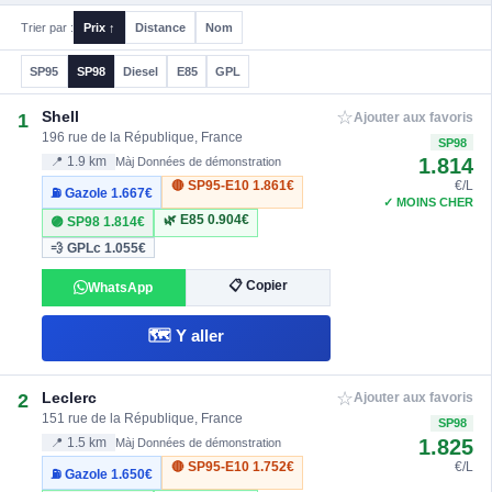
Trier par :
Prix ↑
Distance
Nom
SP95
SP98
Diesel
E85
GPL
☆
Shell
1
Ajouter aux favoris
196 rue de la République, France
SP98
1.814
📍 1.9 km
Màj Données de démonstration
🔴 SP95-E10
1.861€
€/L
⛽ Gazole
1.667€
✓ MOINS CHER
🌿 E85
0.904€
🟣 SP98
1.814€
💨 GPLc
1.055€
📋 Copier
WhatsApp
🗺️ Y aller
☆
Leclerc
2
Ajouter aux favoris
151 rue de la République, France
SP98
1.825
📍 1.5 km
Màj Données de démonstration
🔴 SP95-E10
1.752€
€/L
⛽ Gazole
1.650€