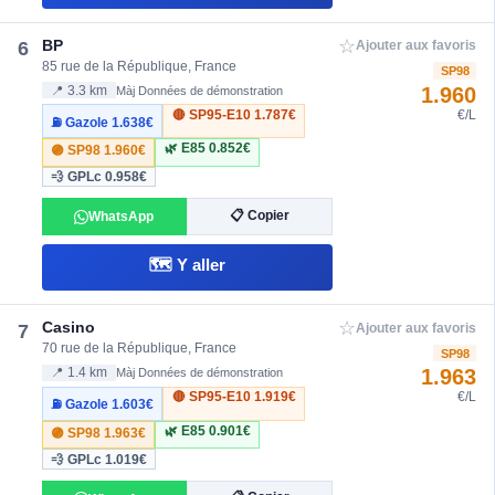
☆
BP
6
Ajouter aux favoris
85 rue de la République, France
SP98
1.960
📍 3.3 km
Màj Données de démonstration
🔴 SP95-E10
1.787€
€/L
⛽ Gazole
1.638€
🌿 E85
0.852€
🟣 SP98
1.960€
💨 GPLc
0.958€
📋 Copier
WhatsApp
🗺️ Y aller
☆
Casino
7
Ajouter aux favoris
70 rue de la République, France
SP98
1.963
📍 1.4 km
Màj Données de démonstration
🔴 SP95-E10
1.919€
€/L
⛽ Gazole
1.603€
🌿 E85
0.901€
🟣 SP98
1.963€
💨 GPLc
1.019€