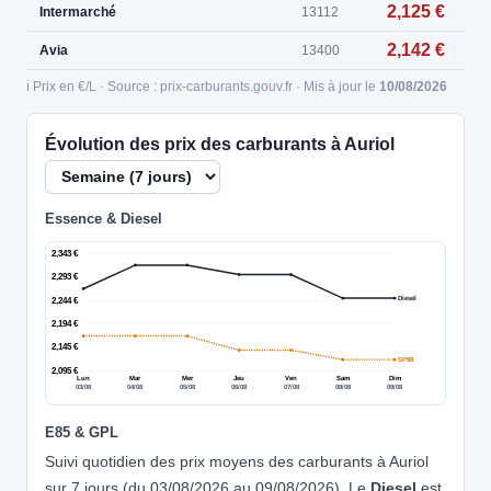
2,125 €
Intermarché
13112
2,142 €
Avia
13400
ℹ️ Prix en €/L · Source : prix-carburants.gouv.fr · Mis à jour le
10/08/2026
Évolution des prix des carburants à Auriol
Essence & Diesel
2,343 €
2,293 €
Diesel
2,244 €
2,194 €
2,145 €
SP98
2,095 €
Lun
Mar
Mer
Jeu
Ven
Sam
Dim
03/08
04/08
05/08
06/08
07/08
08/08
09/08
E85 & GPL
Suivi quotidien des prix moyens des carburants à Auriol
sur 7 jours (du 03/08/2026 au 09/08/2026). Le
Diesel
est