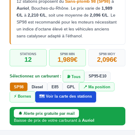
12 stations proposent du
Sans-plomb 98 (SP98)
à
Auriol
, Bouches-du-Rhône. Le prix varie de
1,989
€/L
à
2,210 €/L
, soit une moyenne de
2,096 €/L
. Le
SP98 est recommandé pour les moteurs nécessitant
un indice d'octane élevé et les véhicules anciens
sans catalyseur adapté à l'éthanol.
STATIONS
SP98 MIN
SP98 MOY
12
1,989€
2,096€
Sélectionnez un carburant :
SP95-E10
⛽ Tous
SP98
Diesel
E85
GPL
📍 Ma position
⚡ Bornes
🗺️ Voir la carte des stations
🔔 Alerte prix gratuite par mail
Baisse de prix de votre carburant à
Auriol