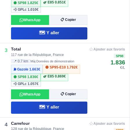
🌿 E85
0.851€
🟣 SP98
1.825€
💨 GPLc
1.010€
📋 Copier
WhatsApp
🗺️ Y aller
☆
Total
3
Ajouter aux favoris
117 rue de la République, France
SP98
1.836
📍 0.7 km
Màj Données de démonstration
🔴 SP95-E10
1.792€
€/L
⛽ Gazole
1.663€
🌿 E85
0.869€
🟣 SP98
1.836€
💨 GPLc
1.057€
📋 Copier
WhatsApp
🗺️ Y aller
☆
Carrefour
4
Ajouter aux favoris
128 rue de la République, France