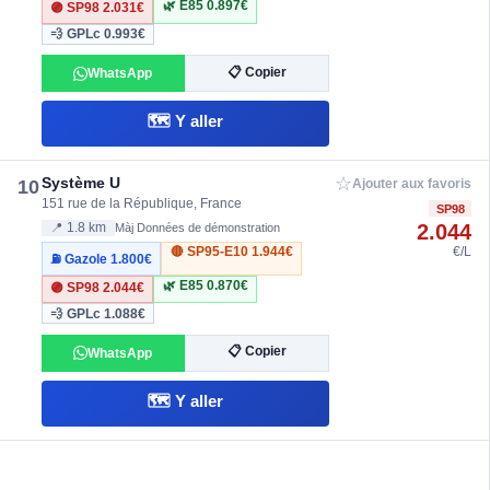
🌿 E85
0.897€
🟣 SP98
2.031€
💨 GPLc
0.993€
📋 Copier
WhatsApp
🗺️ Y aller
☆
Système U
10
Ajouter aux favoris
151 rue de la République, France
SP98
2.044
📍 1.8 km
Màj Données de démonstration
🔴 SP95-E10
1.944€
€/L
⛽ Gazole
1.800€
🌿 E85
0.870€
🟣 SP98
2.044€
💨 GPLc
1.088€
📋 Copier
WhatsApp
🗺️ Y aller