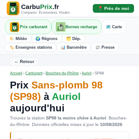
Carbu
Prix
.fr
📍 Près de moi
Comparez. Économisez. Roulez.
Prix carburant
Bornes recharge
🗺️ Carte
🌤️ Météo
🌍 Régions
🗂️ Dép.
🏷️ Enseignes stations
📊 Baromètre
📰 Presse
← Retour
Accueil
›
Carburant
›
Bouches-du-Rhône
›
Auriol
›
SP98
Prix
Sans-plomb 98
(SP98)
à
Auriol
aujourd'hui
Trouvez la station
SP98 la moins chère à Auriol
. Bouches-
du-Rhône.
Données officielles mises à jour le
10/08/2026
.