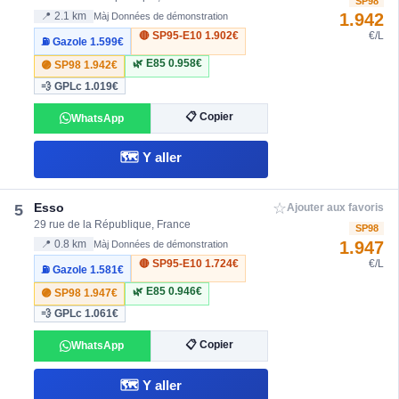
SP98
1.942
📍 2.1 km
Màj Données de démonstration
🔴 SP95-E10
1.902€
€/L
⛽ Gazole
1.599€
🌿 E85
0.958€
🟣 SP98
1.942€
💨 GPLc
1.019€
📋 Copier
WhatsApp
🗺️ Y aller
☆
Esso
5
Ajouter aux favoris
29 rue de la République, France
SP98
1.947
📍 0.8 km
Màj Données de démonstration
🔴 SP95-E10
1.724€
€/L
⛽ Gazole
1.581€
🌿 E85
0.946€
🟣 SP98
1.947€
💨 GPLc
1.061€
📋 Copier
WhatsApp
🗺️ Y aller