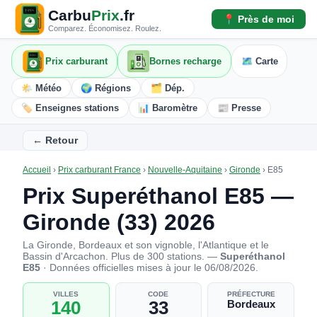
Carbu
Prix
.fr
📍 Près de moi
Comparez. Économisez. Roulez.
Prix carburant
Bornes recharge
🗺️ Carte
🌤️ Météo
🌍 Régions
🗂️ Dép.
🏷️ Enseignes stations
📊 Baromètre
📰 Presse
← Retour
Accueil
›
Prix carburant France
›
Nouvelle-Aquitaine
›
Gironde
›
E85
Prix Superéthanol E85 —
Gironde (33) 2026
La Gironde, Bordeaux et son vignoble, l'Atlantique et le
Bassin d'Arcachon. Plus de 300 stations. —
Superéthanol
E85
· Données officielles mises à jour le 06/08/2026.
VILLES
CODE
PRÉFECTURE
140
33
Bordeaux