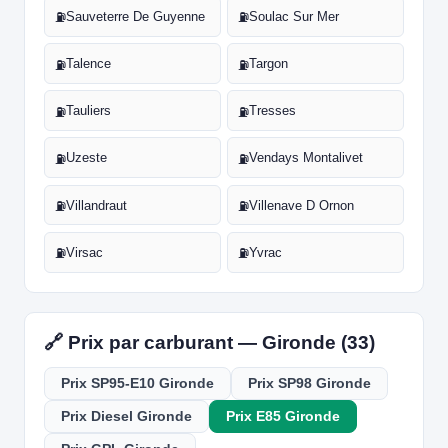
Sauveterre De Guyenne
Soulac Sur Mer
⛽
⛽
Talence
Targon
⛽
⛽
Tauliers
Tresses
⛽
⛽
Uzeste
Vendays Montalivet
⛽
⛽
Villandraut
Villenave D Ornon
⛽
⛽
Virsac
Yvrac
⛽
⛽
🔗 Prix par carburant — Gironde (33)
Prix SP95-E10 Gironde
Prix SP98 Gironde
Prix Diesel Gironde
Prix E85 Gironde