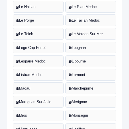
Le Haillan
Le Pian Medoc
⛽
⛽
Le Porge
Le Taillan Medoc
⛽
⛽
Le Teich
Le Verdon Sur Mer
⛽
⛽
Lege Cap Ferret
Leognan
⛽
⛽
Lesparre Medoc
Libourne
⛽
⛽
Listrac Medoc
Lormont
⛽
⛽
Macau
Marcheprime
⛽
⛽
Martignas Sur Jalle
Merignac
⛽
⛽
Mios
Monsegur
⛽
⛽