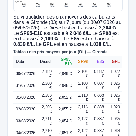
0,813 €
Jeu
Ven
Sam
Dim
Lun
Mar
Mer
30/07
31/07
01/08
02/08
03/08
04/08
05/08
Suivi quotidien des prix moyens des carburants
dans le Gironde (33) sur 7 jours (du 30/07/2026 au
05/08/2026). Le
Diesel
est en hausse à
2,204 €/L
.
Le
SP95-E10
est stable à
2,048 €/L
. Le
SP98
est
en hausse à
2,109 €/L
. Le
E85
est en hausse à
0,839 €/L
. Le
GPL
est en hausse à
1,038 €/L
.
Tableau des prix moyens par jour (€/L) — Gironde
SP95-
Date
Diesel
SP98
E85
GPL
E10
2,189
2,104
0,837
1,022
30/07/2026
2,049 €
€
€
€
€
2,200
2,103
0,837
1,025
31/07/2026
2,048 €
€
€
€
€
2,203
2,110
0,838
1,026
01/08/2026
2,052 €
€
€
€
€
2,206
2,116
0,838
1,029
02/08/2026
2,055 €
€
€
€
€
2,211
2,122
0,837
1,035
03/08/2026
2,054 €
€
€
€
€
2,210
2,122
0,837
1,034
04/08/2026
2,051 €
€
€
€
€