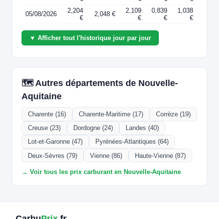
2,204
2,109
0,839
1,038
05/08/2026
2,048 €
€
€
€
€
▼ Afficher tout l'historique jour par jour
🗺️ Autres départements de Nouvelle-
Aquitaine
Charente (16)
Charente-Maritime (17)
Corrèze (19)
Creuse (23)
Dordogne (24)
Landes (40)
Lot-et-Garonne (47)
Pyrénées-Atlantiques (64)
Deux-Sèvres (79)
Vienne (86)
Haute-Vienne (87)
→ Voir tous les prix carburant en Nouvelle-Aquitaine
Carbu
Prix
.fr