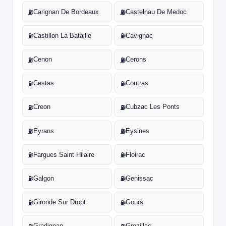
Carignan De Bordeaux
Castelnau De Medoc
⛽
⛽
Castillon La Bataille
Cavignac
⛽
⛽
Cenon
Cerons
⛽
⛽
Cestas
Coutras
⛽
⛽
Creon
Cubzac Les Ponts
⛽
⛽
Eyrans
Eysines
⛽
⛽
Fargues Saint Hilaire
Floirac
⛽
⛽
Galgon
Genissac
⛽
⛽
Gironde Sur Dropt
Gours
⛽
⛽
Gradignan
Grezillac