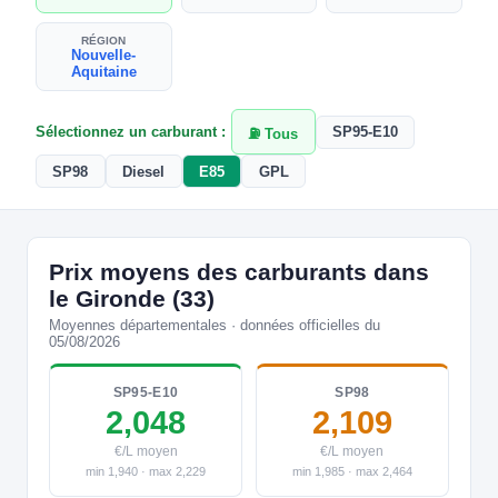
RÉGION
Nouvelle-
Aquitaine
Sélectionnez un carburant :
SP95-E10
⛽ Tous
SP98
Diesel
E85
GPL
Prix moyens des carburants dans
le Gironde (33)
Moyennes départementales · données officielles du
05/08/2026
SP95-E10
SP98
2,048
2,109
€/L moyen
€/L moyen
min 1,940 · max 2,229
min 1,985 · max 2,464