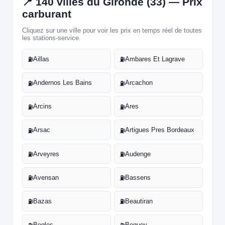
📍 140 villes du Gironde (33) — Prix
carburant
Cliquez sur une ville pour voir les prix en temps réel de toutes
les stations-service.
Aillas
Ambares Et Lagrave
⛽
⛽
Andernos Les Bains
Arcachon
⛽
⛽
Arcins
Ares
⛽
⛽
Arsac
Artigues Pres Bordeaux
⛽
⛽
Arveyres
Audenge
⛽
⛽
Avensan
Bassens
⛽
⛽
Bazas
Beautiran
⛽
⛽
Begles
Beguey