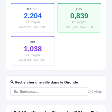
DIESEL
E85
2,204
0,839
€/L moyen
€/L moyen
min 2,099 · max 2,499
min 0,788 · max 1,100
GPL
1,038
€/L moyen
min 0,904 · max 1,150
🔍 Rechercher une ville dans le Gironde
140 villes