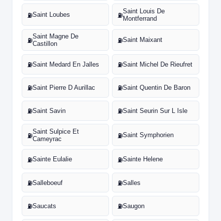
Saint Louis De
Saint Loubes
⛽
⛽
Montferrand
Saint Magne De
Saint Maixant
⛽
⛽
Castillon
Saint Medard En Jalles
Saint Michel De Rieufret
⛽
⛽
Saint Pierre D Aurillac
Saint Quentin De Baron
⛽
⛽
Saint Savin
Saint Seurin Sur L Isle
⛽
⛽
Saint Sulpice Et
Saint Symphorien
⛽
⛽
Cameyrac
Sainte Eulalie
Sainte Helene
⛽
⛽
Salleboeuf
Salles
⛽
⛽
Saucats
Saugon
⛽
⛽