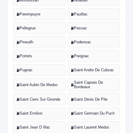
Montussan
Noaillan
⛽
⛽
Parempuyre
Pauillac
⛽
⛽
Pellegrue
Pessac
⛽
⛽
Pineuilh
Podensac
⛽
⛽
Portets
Preignac
⛽
⛽
Pugnac
Saint Andre De Cubzac
⛽
⛽
Saint Caprais De
Saint Aubin De Medoc
⛽
⛽
Bordeaux
Saint Ciers Sur Gironde
Saint Denis De Pile
⛽
⛽
Saint Emilion
Saint Germain Du Puch
⛽
⛽
Saint Jean D Illac
Saint Laurent Medoc
⛽
⛽