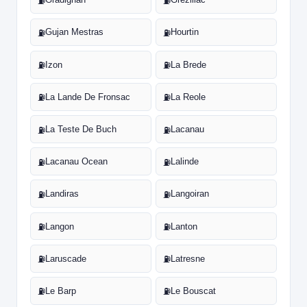
⛽
⛽
Gujan Mestras
Hourtin
⛽
⛽
Izon
La Brede
⛽
⛽
La Lande De Fronsac
La Reole
⛽
⛽
La Teste De Buch
Lacanau
⛽
⛽
Lacanau Ocean
Lalinde
⛽
⛽
Landiras
Langoiran
⛽
⛽
Langon
Lanton
⛽
⛽
Laruscade
Latresne
⛽
⛽
Le Barp
Le Bouscat
⛽
⛽