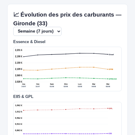
📈 Évolution des prix des carburants —
Gironde (33)
Essence & Diesel
2,231 €
Diesel
2,190 €
2,150 €
2,109 €
SP98
2,069 €
SP95-E10
2,028 €
Jeu
Ven
Sam
Dim
Lun
Mar
Mer
30/07
31/07
01/08
02/08
03/08
04/08
05/08
E85 & GPL
1,062 €
GPL
1,012 €
0,962 €
0,913 €
0,863 €
E85