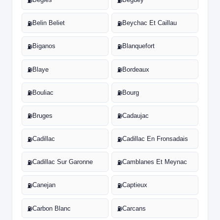
⛽
⛽
Belin Beliet
Beychac Et Caillau
⛽
⛽
Biganos
Blanquefort
⛽
⛽
Blaye
Bordeaux
⛽
⛽
Bouliac
Bourg
⛽
⛽
Bruges
Cadaujac
⛽
⛽
Cadillac
Cadillac En Fronsadais
⛽
⛽
Cadillac Sur Garonne
Camblanes Et Meynac
⛽
⛽
Canejan
Captieux
⛽
⛽
Carbon Blanc
Carcans
⛽
⛽