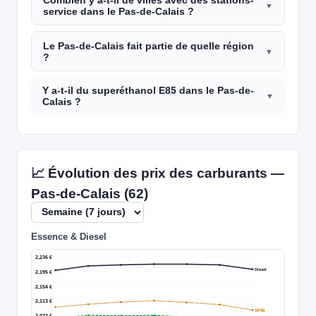
Combien y a-t-il de villes avec des stations-
service dans le Pas-de-Calais ?
Le Pas-de-Calais fait partie de quelle région
?
Y a-t-il du superéthanol E85 dans le Pas-de-
Calais ?
📈 Évolution des prix des carburants —
Pas-de-Calais (62)
Essence & Diesel
2,236 €
Diesel
2,195 €
2,154 €
2,113 €
SP98
2,072 €