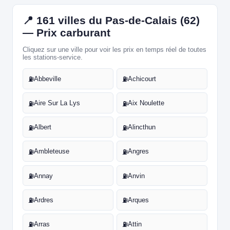
📍 161 villes du Pas-de-Calais (62)
— Prix carburant
Cliquez sur une ville pour voir les prix en temps réel de toutes
les stations-service.
Abbeville
Achicourt
⛽
⛽
Aire Sur La Lys
Aix Noulette
⛽
⛽
Albert
Alincthun
⛽
⛽
Ambleteuse
Angres
⛽
⛽
Annay
Anvin
⛽
⛽
Ardres
Arques
⛽
⛽
Arras
Attin
⛽
⛽