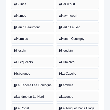
Guines
Haillicourt
⛽
⛽
Harnes
Havrincourt
⛽
⛽
Henin Beaumont
Herlin Le Sec
⛽
⛽
Hermies
Hersin Coupigny
⛽
⛽
Hesdin
Houdain
⛽
⛽
Hucqueliers
Humieres
⛽
⛽
Isbergues
La Capelle
⛽
⛽
La Capelle Les Boulogne
Lambres
⛽
⛽
Landrethun Le Nord
Laventie
⛽
⛽
Le Portel
Le Touquet Paris Plage
⛽
⛽