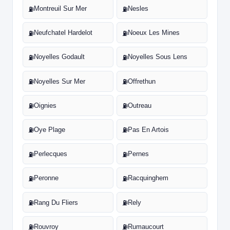
Montreuil Sur Mer
Nesles
⛽
⛽
Neufchatel Hardelot
Noeux Les Mines
⛽
⛽
Noyelles Godault
Noyelles Sous Lens
⛽
⛽
Noyelles Sur Mer
Offrethun
⛽
⛽
Oignies
Outreau
⛽
⛽
Oye Plage
Pas En Artois
⛽
⛽
Perlecques
Pernes
⛽
⛽
Peronne
Racquinghem
⛽
⛽
Rang Du Fliers
Rely
⛽
⛽
Rouvroy
Rumaucourt
⛽
⛽