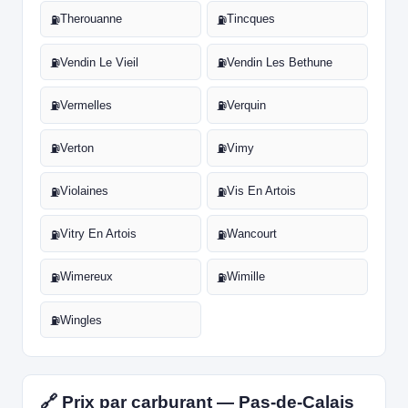
Therouanne
Tincques
⛽
⛽
Vendin Le Vieil
Vendin Les Bethune
⛽
⛽
Vermelles
Verquin
⛽
⛽
Verton
Vimy
⛽
⛽
Violaines
Vis En Artois
⛽
⛽
Vitry En Artois
Wancourt
⛽
⛽
Wimereux
Wimille
⛽
⛽
Wingles
⛽
🔗 Prix par carburant — Pas-de-Calais