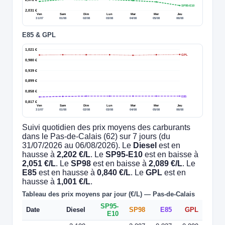
SP95-E10
2,031 €
Ven
Sam
Dim
Lun
Mar
Mer
Jeu
31/07
01/08
02/08
03/08
04/08
05/08
06/08
E85 & GPL
1,021 €
GPL
0,980 €
0,939 €
0,899 €
0,858 €
E85
0,817 €
Ven
Sam
Dim
Lun
Mar
Mer
Jeu
31/07
01/08
02/08
03/08
04/08
05/08
06/08
Suivi quotidien des prix moyens des carburants
dans le Pas-de-Calais (62) sur 7 jours (du
31/07/2026 au 06/08/2026). Le
Diesel
est en
hausse à
2,202 €/L
. Le
SP95-E10
est en baisse à
2,051 €/L
. Le
SP98
est en baisse à
2,089 €/L
. Le
E85
est en hausse à
0,840 €/L
. Le
GPL
est en
hausse à
1,001 €/L
.
Tableau des prix moyens par jour (€/L) — Pas-de-Calais
SP95-
Date
Diesel
SP98
E85
GPL
E10