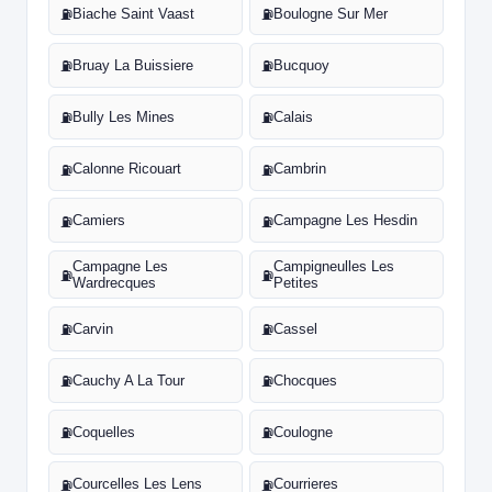
Biache Saint Vaast
Boulogne Sur Mer
⛽
⛽
Bruay La Buissiere
Bucquoy
⛽
⛽
Bully Les Mines
Calais
⛽
⛽
Calonne Ricouart
Cambrin
⛽
⛽
Camiers
Campagne Les Hesdin
⛽
⛽
Campagne Les
Campigneulles Les
⛽
⛽
Wardrecques
Petites
Carvin
Cassel
⛽
⛽
Cauchy A La Tour
Chocques
⛽
⛽
Coquelles
Coulogne
⛽
⛽
Courcelles Les Lens
Courrieres
⛽
⛽