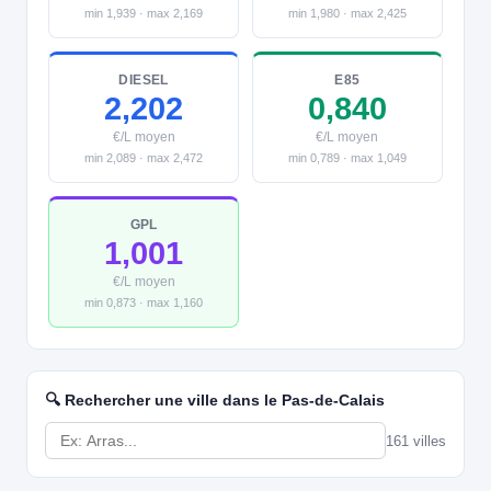
min 1,939 · max 2,169
min 1,980 · max 2,425
DIESEL
E85
2,202
0,840
€/L moyen
€/L moyen
min 2,089 · max 2,472
min 0,789 · max 1,049
GPL
1,001
€/L moyen
min 0,873 · max 1,160
🔍 Rechercher une ville dans le Pas-de-Calais
161 villes