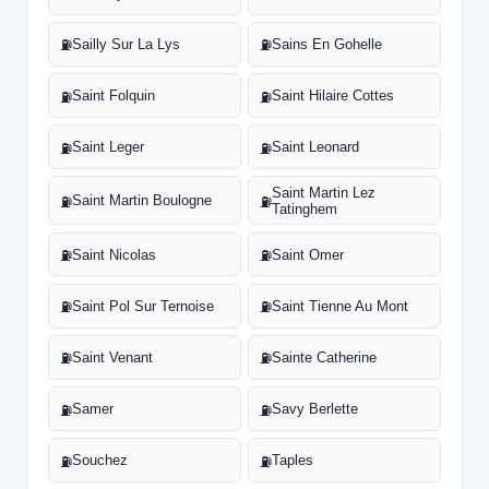
Sailly Sur La Lys
Sains En Gohelle
⛽
⛽
Saint Folquin
Saint Hilaire Cottes
⛽
⛽
Saint Leger
Saint Leonard
⛽
⛽
Saint Martin Lez
Saint Martin Boulogne
⛽
⛽
Tatinghem
Saint Nicolas
Saint Omer
⛽
⛽
Saint Pol Sur Ternoise
Saint Tienne Au Mont
⛽
⛽
Saint Venant
Sainte Catherine
⛽
⛽
Samer
Savy Berlette
⛽
⛽
Souchez
Taples
⛽
⛽