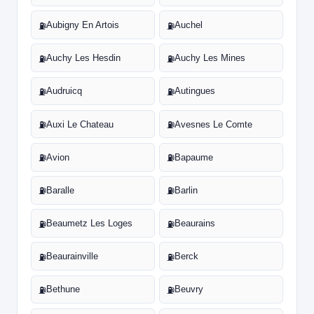
Aubigny En Artois
Auchel
⛽
⛽
Auchy Les Hesdin
Auchy Les Mines
⛽
⛽
Audruicq
Autingues
⛽
⛽
Auxi Le Chateau
Avesnes Le Comte
⛽
⛽
Avion
Bapaume
⛽
⛽
Baralle
Barlin
⛽
⛽
Beaumetz Les Loges
Beaurains
⛽
⛽
Beaurainville
Berck
⛽
⛽
Bethune
Beuvry
⛽
⛽