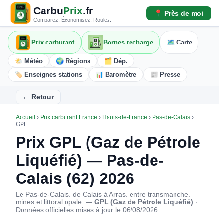
Carbu
Prix
.fr
📍 Près de moi
Comparez. Économisez. Roulez.
Prix carburant
Bornes recharge
🗺️ Carte
🌤️ Météo
🌍 Régions
🗂️ Dép.
🏷️ Enseignes stations
📊 Baromètre
📰 Presse
← Retour
Accueil
›
Prix carburant France
›
Hauts-de-France
›
Pas-de-Calais
›
GPL
Prix GPL (Gaz de Pétrole
Liquéfié) — Pas-de-
Calais (62) 2026
Le Pas-de-Calais, de Calais à Arras, entre transmanche,
mines et littoral opale. —
GPL (Gaz de Pétrole Liquéfié)
·
Données officielles mises à jour le 06/08/2026.