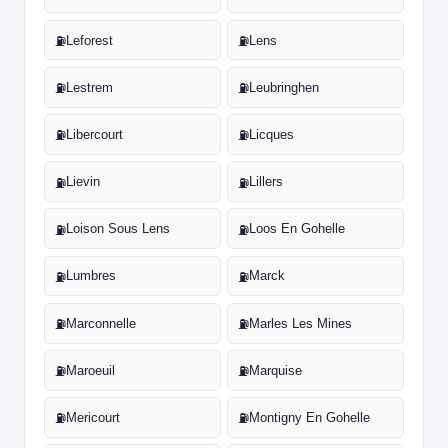
Leforest
Lens
⛽
⛽
Lestrem
Leubringhen
⛽
⛽
Libercourt
Licques
⛽
⛽
Lievin
Lillers
⛽
⛽
Loison Sous Lens
Loos En Gohelle
⛽
⛽
Lumbres
Marck
⛽
⛽
Marconnelle
Marles Les Mines
⛽
⛽
Maroeuil
Marquise
⛽
⛽
Mericourt
Montigny En Gohelle
⛽
⛽