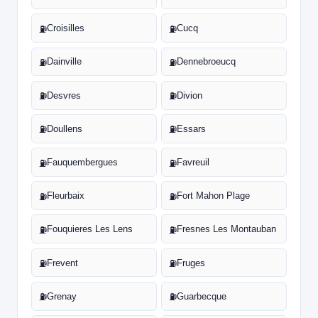
Croisilles
Cucq
⛽
⛽
Dainville
Dennebroeucq
⛽
⛽
Desvres
Divion
⛽
⛽
Doullens
Essars
⛽
⛽
Fauquembergues
Favreuil
⛽
⛽
Fleurbaix
Fort Mahon Plage
⛽
⛽
Fouquieres Les Lens
Fresnes Les Montauban
⛽
⛽
Frevent
Fruges
⛽
⛽
Grenay
Guarbecque
⛽
⛽