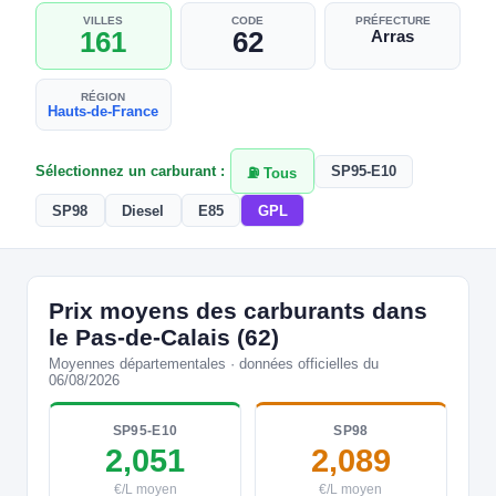
VILLES
CODE
PRÉFECTURE
161
62
Arras
RÉGION
Hauts-de-France
Sélectionnez un carburant :
SP95-E10
⛽ Tous
SP98
Diesel
E85
GPL
Prix moyens des carburants dans
le Pas-de-Calais (62)
Moyennes départementales · données officielles du
06/08/2026
SP95-E10
SP98
2,051
2,089
€/L moyen
€/L moyen