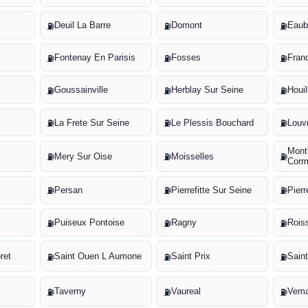
Deuil La Barre
Domont
Eaub
⛽
⛽
⛽
Fontenay En Parisis
Fosses
Franc
⛽
⛽
⛽
Goussainville
Herblay Sur Seine
Houil
⛽
⛽
⛽
La Frete Sur Seine
Le Plessis Bouchard
Louv
⛽
⛽
⛽
Mont
Mery Sur Oise
Moisselles
⛽
⛽
⛽
Corm
Persan
Pierrefitte Sur Seine
Pierr
⛽
⛽
⛽
Puiseux Pontoise
Ragny
Rois
⛽
⛽
⛽
ret
Saint Ouen L Aumone
Saint Prix
Sain
⛽
⛽
⛽
Taverny
Vaureal
Vema
⛽
⛽
⛽