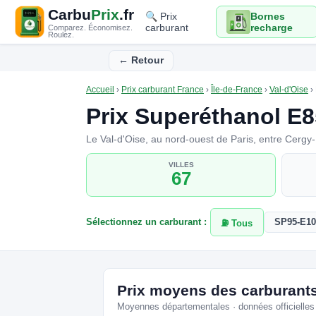
Carbu
Prix
.fr
🔍 Prix
Bornes
carburant
recharge
Comparez. Économisez.
Roulez.
← Retour
Accueil
›
Prix carburant France
›
Île-de-France
›
Val-d'Oise
›
Prix Superéthanol E8
Le Val-d'Oise, au nord-ouest de Paris, entre Cergy
VILLES
67
Sélectionnez un carburant :
SP95-E10
⛽ Tous
Prix moyens des carburants 
Moyennes départementales · données officielles