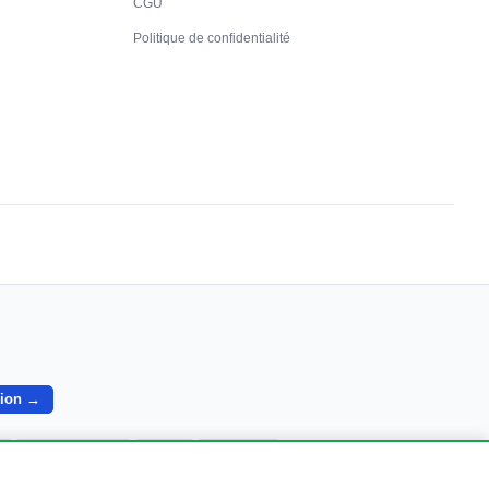
CGU
Politique de confidentialité
gion →
s
Butry Sur Oise
Cergy
Charmont