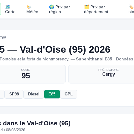
🗺️
🌤️
🌍 Prix par
🗂️ Prix par
🏷
Carte
Météo
région
département
st
E85
5 — Val-d'Oise (95) 2026
-Pontoise et la forêt de Montmorency. —
Superéthanol E85
· Données o
CODE
PRÉFECTURE
95
Cergy
SP98
Diesel
E85
GPL
dans le Val-d'Oise (95)
 du 08/08/2026