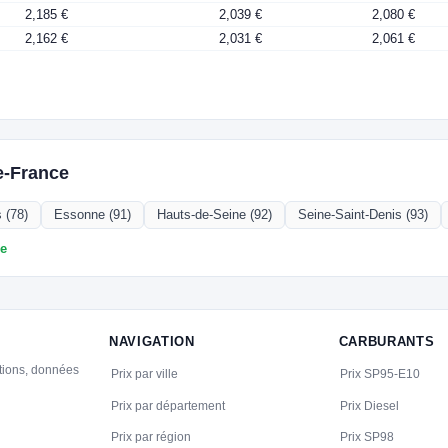
2,185 €
2,039 €
2,080 €
2,162 €
2,031 €
2,061 €
e-France
 (78)
Essonne (91)
Hauts-de-Seine (92)
Seine-Saint-Denis (93)
ce
NAVIGATION
CARBURANTS
ations, données
Prix par ville
Prix SP95-E10
Prix par département
Prix Diesel
Prix par région
Prix SP98