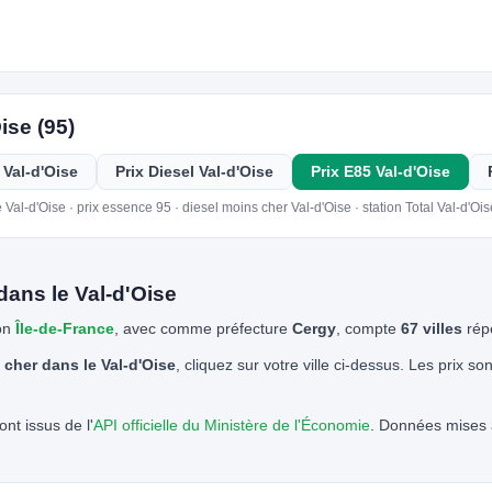
ise (95)
 Val-d'Oise
Prix Diesel Val-d'Oise
Prix E85 Val-d'Oise
Val-d'Oise · prix essence 95 · diesel moins cher Val-d'Oise · station Total Val-d'Ois
ans le Val-d'Oise
ion
Île-de-France
, avec comme préfecture
Cergy
, compte
67 villes
répe
cher dans le Val-d'Oise
, cliquez sur votre ville ci-dessus. Les prix so
nt issus de l'
API officielle du Ministère de l'Économie
. Données mises à