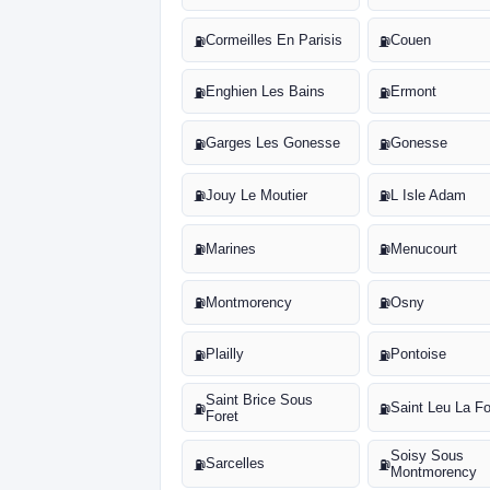
Cormeilles En Parisis
Couen
⛽
⛽
Enghien Les Bains
Ermont
⛽
⛽
Garges Les Gonesse
Gonesse
⛽
⛽
Jouy Le Moutier
L Isle Adam
⛽
⛽
Marines
Menucourt
⛽
⛽
Montmorency
Osny
⛽
⛽
Plailly
Pontoise
⛽
⛽
Saint Brice Sous
Saint Leu La Fo
⛽
⛽
Foret
Soisy Sous
Sarcelles
⛽
⛽
Montmorency