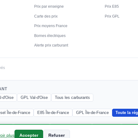
Prix par enseigne
Prix E85
Carte des prix
Prix GPL
Prix moyens France
Bornes électriques
Alerte prix carburant
vés
ANT
l-d'Oise
GPL Val-d'Oise
Tous les carburants
sel Île-de-France
E85 Île-de-France
GPL Île-de-France
Toute la ré
inville
Auvers Sur Oise
Beaumont Sur Oise
Bessancourt
Bezon
oir plus
Accepter
Refuser