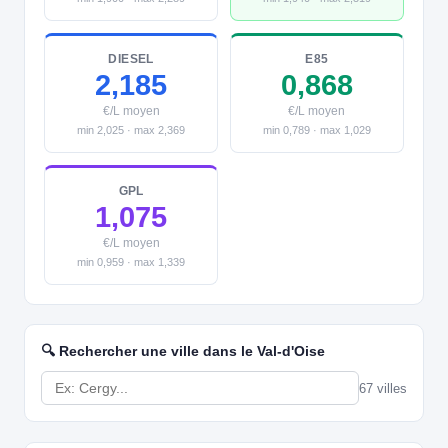
DIESEL
E85
2,185
0,868
€/L moyen
€/L moyen
min 2,025 · max 2,369
min 0,789 · max 1,029
GPL
1,075
€/L moyen
min 0,959 · max 1,339
🔍 Rechercher une ville dans le Val-d'Oise
67 villes