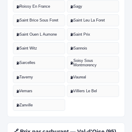
Roissy En France
Sagy
⛽
⛽
Saint Brice Sous Foret
Saint Leu La Foret
⛽
⛽
Saint Ouen L Aumone
Saint Prix
⛽
⛽
Saint Witz
Sannois
⛽
⛽
Soisy Sous
Sarcelles
⛽
⛽
Montmorency
Taverny
Vaureal
⛽
⛽
Vemars
Villiers Le Bel
⛽
⛽
Zanville
⛽
🔗 Prix par carburant — Val-d'Oise (95)