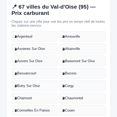
📍 67 villes du Val-d'Oise (95) —
Prix carburant
Cliquez sur une ville pour voir les prix en temps réel de toutes
les stations-service.
Argenteuil
Arnouville
⛽
⛽
Asnieres Sur Oise
Attainville
⛽
⛽
Auvers Sur Oise
Beaumont Sur Oise
⛽
⛽
Bessancourt
Bezons
⛽
⛽
Butry Sur Oise
Cergy
⛽
⛽
Charmont
Chaumontel
⛽
⛽
Cormeilles En Parisis
Couen
⛽
⛽