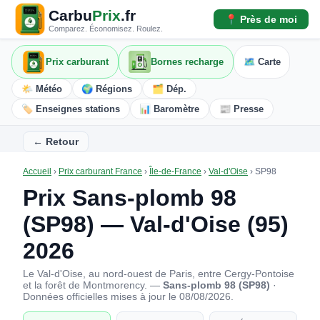
Carbu
Prix
.fr
📍 Près de moi
Comparez. Économisez. Roulez.
Prix carburant
Bornes recharge
🗺️ Carte
🌤️ Météo
🌍 Régions
🗂️ Dép.
🏷️ Enseignes stations
📊 Baromètre
📰 Presse
← Retour
Accueil
›
Prix carburant France
›
Île-de-France
›
Val-d'Oise
›
SP98
Prix Sans-plomb 98
(SP98) — Val-d'Oise (95)
2026
Le Val-d'Oise, au nord-ouest de Paris, entre Cergy-Pontoise
et la forêt de Montmorency. —
Sans-plomb 98 (SP98)
·
Données officielles mises à jour le 08/08/2026.