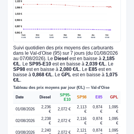
1,122 €
GPL
1,066 €
1,010 €
0,953 €
0,897 €
E85
0,841 €
Sam
Dim
Lun
Mar
Mer
Jeu
Ven
01/08
02/08
03/08
04/08
05/08
06/08
07/08
Suivi quotidien des prix moyens des carburants
dans le Val-d'Oise (95) sur 7 jours (du 01/08/2026
au 07/08/2026). Le
Diesel
est en baisse à
2,185
€/L
. Le
SP95-E10
est en baisse à
2,039 €/L
. Le
SP98
est en baisse à
2,080 €/L
. Le
E85
est en
baisse à
0,868 €/L
. Le
GPL
est en baisse à
1,075
€/L
.
Tableau des prix moyens par jour (€/L) — Val-d'Oise
SP95-
Date
Diesel
SP98
E85
GPL
E10
2,236
2,113
0,874
1,095
01/08/2026
2,072 €
€
€
€
€
2,238
2,116
0,874
1,095
02/08/2026
2,072 €
€
€
€
€
2,240
2,121
0,874
1,095
03/08/2026
2,072 €