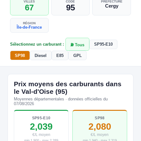
VILLES
CODE
PRÉFECTURE
67
95
Cergy
RÉGION
Île-de-France
Sélectionnez un carburant :
SP95-E10
⛽ Tous
SP98
Diesel
E85
GPL
Prix moyens des carburants dans
le Val-d'Oise (95)
Moyennes départementales · données officielles du
07/08/2026
SP95-E10
SP98
2,039
2,080
€/L moyen
€/L moyen
min 1,900 · max 2,289
min 1,940 · max 2,319