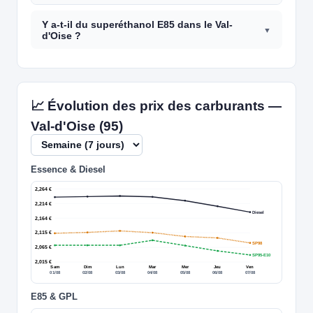
Y a-t-il du superéthanol E85 dans le Val-
d'Oise ?
📈 Évolution des prix des carburants —
Val-d'Oise (95)
Essence & Diesel
2,264 €
2,214 €
Diesel
2,164 €
2,115 €
SP98
2,065 €
SP95-E10
2,015 €
Sam
Dim
Lun
Mar
Mer
Jeu
Ven
01/08
02/08
03/08
04/08
05/08
06/08
07/08
E85 & GPL