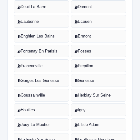
Deuil La Barre
Domont
⛽
⛽
Eaubonne
Ecouen
⛽
⛽
Enghien Les Bains
Ermont
⛽
⛽
Fontenay En Parisis
Fosses
⛽
⛽
Franconville
Frepillon
⛽
⛽
Garges Les Gonesse
Gonesse
⛽
⛽
Goussainville
Herblay Sur Seine
⛽
⛽
Houilles
Igny
⛽
⛽
Jouy Le Moutier
L Isle Adam
⛽
⛽
La Frete Sur Seine
Le Plessis Bouchard
⛽
⛽