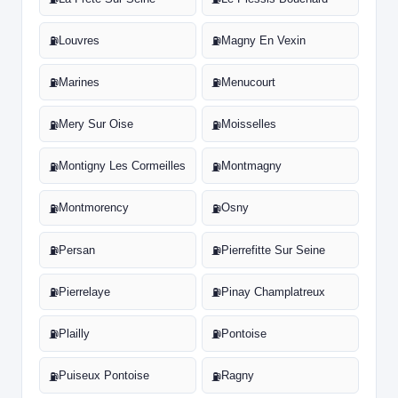
Louvres
Magny En Vexin
⛽
⛽
Marines
Menucourt
⛽
⛽
Mery Sur Oise
Moisselles
⛽
⛽
Montigny Les Cormeilles
Montmagny
⛽
⛽
Montmorency
Osny
⛽
⛽
Persan
Pierrefitte Sur Seine
⛽
⛽
Pierrelaye
Pinay Champlatreux
⛽
⛽
Plailly
Pontoise
⛽
⛽
Puiseux Pontoise
Ragny
⛽
⛽