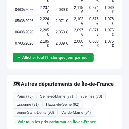
€
€
€
€
2,237
2,115
0,874
1,089
04/08/2026
2,089 €
€
€
€
€
2,224
2,102
0,873
1,078
05/08/2026
2,071 €
€
€
€
€
2,205
2,097
0,871
1,075
06/08/2026
2,053 €
€
€
€
€
2,185
2,080
0,868
1,075
07/08/2026
2,039 €
€
€
€
€
▼ Afficher tout l'historique jour par jour
🗺️ Autres départements de Île-de-France
Paris (75)
Seine-et-Marne (77)
Yvelines (78)
Essonne (91)
Hauts-de-Seine (92)
Seine-Saint-Denis (93)
Val-de-Marne (94)
→ Voir tous les prix carburant en Île-de-France