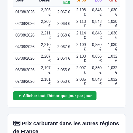
Date
Diesel
SP98
E85
GPL
E10
2,205
2,108
0,848
1,030
01/08/2026
2,067 €
€
€
€
€
2,209
2,113
0,848
1,030
02/08/2026
2,068 €
€
€
€
€
2,211
2,114
0,848
1,030
03/08/2026
2,068 €
€
€
€
€
2,210
2,109
0,850
1,030
04/08/2026
2,067 €
€
€
€
€
2,207
2,103
0,856
1,032
05/08/2026
2,064 €
€
€
€
€
2,197
2,097
0,850
1,032
06/08/2026
2,055 €
€
€
€
€
2,181
2,085
0,849
1,032
07/08/2026
2,050 €
€
€
€
€
▼ Afficher tout l'historique jour par jour
🗺️ Prix carburant dans les autres régions
de France