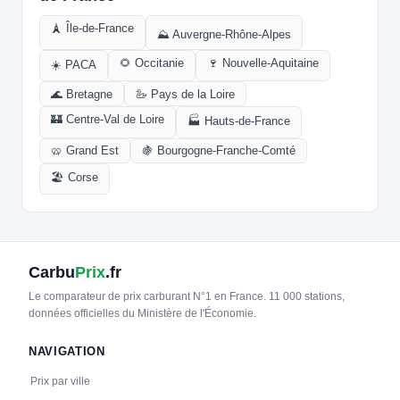
🗼 Île-de-France
⛰️ Auvergne-Rhône-Alpes
🌻 Occitanie
🍷 Nouvelle-Aquitaine
☀️ PACA
🌊 Bretagne
🦢 Pays de la Loire
🏰 Centre-Val de Loire
🏭 Hauts-de-France
🥨 Grand Est
🍇 Bourgogne-Franche-Comté
🏖️ Corse
Carbu
Prix
.fr
Le comparateur de prix carburant N°1 en France. 11 000 stations,
données officielles du Ministère de l'Économie.
NAVIGATION
Prix par ville