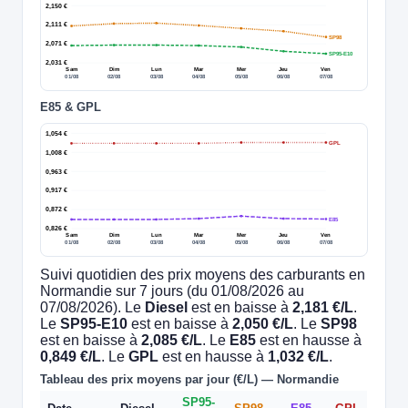
2,150 €
2,111 €
SP98
2,071 €
SP95-E10
2,031 €
Sam
Dim
Lun
Mar
Mer
Jeu
Ven
01/08
02/08
03/08
04/08
05/08
06/08
07/08
E85 & GPL
1,054 €
GPL
1,008 €
0,963 €
0,917 €
0,872 €
E85
0,826 €
Sam
Dim
Lun
Mar
Mer
Jeu
Ven
01/08
02/08
03/08
04/08
05/08
06/08
07/08
Suivi quotidien des prix moyens des carburants en
Normandie sur 7 jours (du 01/08/2026 au
07/08/2026). Le
Diesel
est en baisse à
2,181 €/L
.
Le
SP95-E10
est en baisse à
2,050 €/L
. Le
SP98
est en baisse à
2,085 €/L
. Le
E85
est en hausse à
0,849 €/L
. Le
GPL
est en hausse à
1,032 €/L
.
Tableau des prix moyens par jour (€/L) — Normandie
SP95-