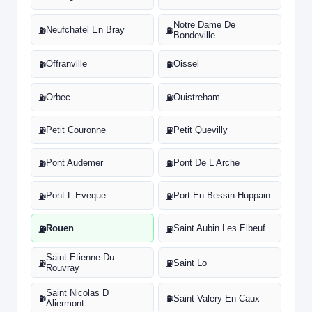
Notre Dame De
Neufchatel En Bray
⛽
⛽
Bondeville
Offranville
Oissel
⛽
⛽
Orbec
Ouistreham
⛽
⛽
Petit Couronne
Petit Quevilly
⛽
⛽
Pont Audemer
Pont De L Arche
⛽
⛽
Pont L Eveque
Port En Bessin Huppain
⛽
⛽
Rouen
Saint Aubin Les Elbeuf
⛽
⛽
Saint Etienne Du
Saint Lo
⛽
⛽
Rouvray
Saint Nicolas D
Saint Valery En Caux
⛽
⛽
Aliermont