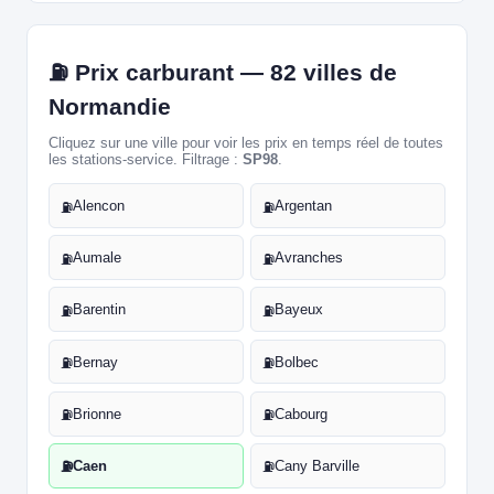
⛽ Prix carburant — 82 villes de
Normandie
Cliquez sur une ville pour voir les prix en temps réel de toutes
les stations-service. Filtrage :
SP98
.
Alencon
Argentan
⛽
⛽
Aumale
Avranches
⛽
⛽
Barentin
Bayeux
⛽
⛽
Bernay
Bolbec
⛽
⛽
Brionne
Cabourg
⛽
⛽
Caen
Cany Barville
⛽
⛽