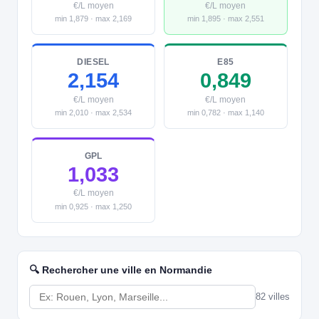
€/L moyen
€/L moyen
min 1,879 · max 2,169
min 1,895 · max 2,551
DIESEL
E85
2,154
0,849
€/L moyen
€/L moyen
min 2,010 · max 2,534
min 0,782 · max 1,140
GPL
1,033
€/L moyen
min 0,925 · max 1,250
🔍 Rechercher une ville en Normandie
82 villes