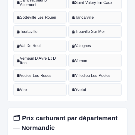
Saint Nicolas D
Saint Valery En Caux
⛽
⛽
Aliermont
Sotteville Les Rouen
Tancarville
⛽
⛽
Tourlaville
Trouville Sur Mer
⛽
⛽
Val De Reuil
Valognes
⛽
⛽
Verneuil D Avre Et D
Vernon
⛽
⛽
Iton
Veules Les Roses
Villedieu Les Poeles
⛽
⛽
Vire
Yvetot
⛽
⛽
🗂️ Prix carburant par département
— Normandie