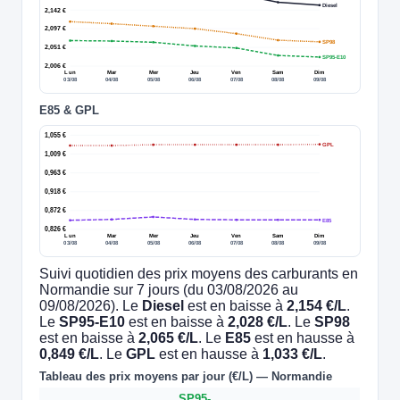
Diesel
2,142 €
2,097 €
SP98
2,051 €
SP95-E10
2,006 €
Lun
Mar
Mer
Jeu
Ven
Sam
Dim
03/08
04/08
05/08
06/08
07/08
08/08
09/08
E85 & GPL
1,055 €
GPL
1,009 €
0,963 €
0,918 €
0,872 €
E85
0,826 €
Lun
Mar
Mer
Jeu
Ven
Sam
Dim
03/08
04/08
05/08
06/08
07/08
08/08
09/08
Suivi quotidien des prix moyens des carburants en
Normandie sur 7 jours (du 03/08/2026 au
09/08/2026). Le
Diesel
est en baisse à
2,154 €/L
.
Le
SP95-E10
est en baisse à
2,028 €/L
. Le
SP98
est en baisse à
2,065 €/L
. Le
E85
est en hausse à
0,849 €/L
. Le
GPL
est en hausse à
1,033 €/L
.
Tableau des prix moyens par jour (€/L) — Normandie
SP95-