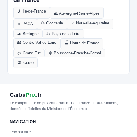
🗼 Île-de-France
⛰️ Auvergne-Rhône-Alpes
🌻 Occitanie
🍷 Nouvelle-Aquitaine
☀️ PACA
🌊 Bretagne
🦢 Pays de la Loire
🏰 Centre-Val de Loire
🏭 Hauts-de-France
🥨 Grand Est
🍇 Bourgogne-Franche-Comté
🏖️ Corse
Carbu
Prix
.fr
Le comparateur de prix carburant N°1 en France. 11 000 stations,
données officielles du Ministère de l'Économie.
NAVIGATION
Prix par ville