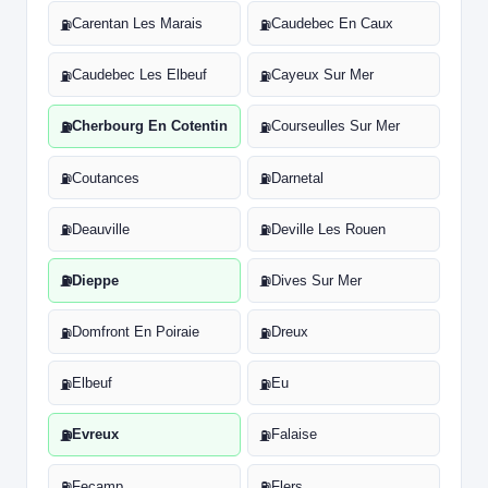
Carentan Les Marais
Caudebec En Caux
⛽
⛽
Caudebec Les Elbeuf
Cayeux Sur Mer
⛽
⛽
Cherbourg En Cotentin
Courseulles Sur Mer
⛽
⛽
Coutances
Darnetal
⛽
⛽
Deauville
Deville Les Rouen
⛽
⛽
Dieppe
Dives Sur Mer
⛽
⛽
Domfront En Poiraie
Dreux
⛽
⛽
Elbeuf
Eu
⛽
⛽
Evreux
Falaise
⛽
⛽
Fecamp
Flers
⛽
⛽