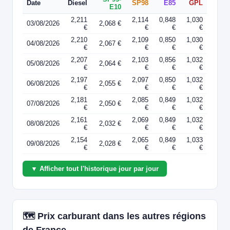
Date
Diesel
SP98
E85
GPL
E10
2,211
2,114
0,848
1,030
03/08/2026
2,068 €
€
€
€
€
2,210
2,109
0,850
1,030
04/08/2026
2,067 €
€
€
€
€
2,207
2,103
0,856
1,032
05/08/2026
2,064 €
€
€
€
€
2,197
2,097
0,850
1,032
06/08/2026
2,055 €
€
€
€
€
2,181
2,085
0,849
1,032
07/08/2026
2,050 €
€
€
€
€
2,161
2,069
0,849
1,032
08/08/2026
2,032 €
€
€
€
€
2,154
2,065
0,849
1,033
09/08/2026
2,028 €
€
€
€
€
▼ Afficher tout l'historique jour par jour
🗺️ Prix carburant dans les autres régions
de France