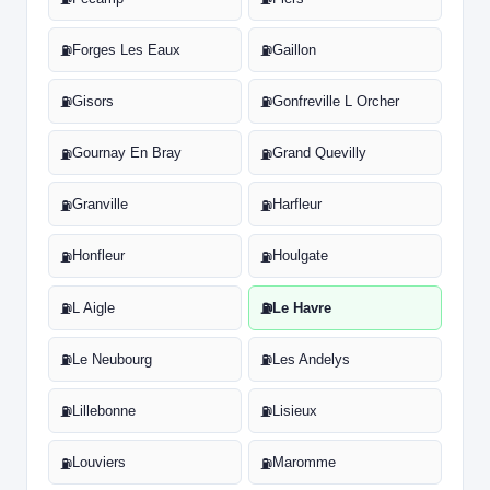
Forges Les Eaux
Gaillon
⛽
⛽
Gisors
Gonfreville L Orcher
⛽
⛽
Gournay En Bray
Grand Quevilly
⛽
⛽
Granville
Harfleur
⛽
⛽
Honfleur
Houlgate
⛽
⛽
L Aigle
Le Havre
⛽
⛽
Le Neubourg
Les Andelys
⛽
⛽
Lillebonne
Lisieux
⛽
⛽
Louviers
Maromme
⛽
⛽