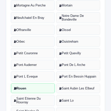
Mortagne Au Perche
Mortain
⛽
⛽
Notre Dame De
Neufchatel En Bray
⛽
⛽
Bondeville
Offranville
Oissel
⛽
⛽
Orbec
Ouistreham
⛽
⛽
Petit Couronne
Petit Quevilly
⛽
⛽
Pont Audemer
Pont De L Arche
⛽
⛽
Pont L Eveque
Port En Bessin Huppain
⛽
⛽
Rouen
Saint Aubin Les Elbeuf
⛽
⛽
Saint Etienne Du
Saint Lo
⛽
⛽
Rouvray