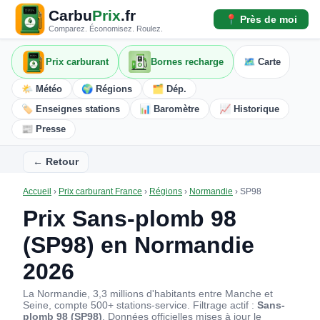
Carbu
Prix
.fr
📍 Près de moi
Comparez. Économisez. Roulez.
Prix carburant
Bornes recharge
🗺️ Carte
🌤️ Météo
🌍 Régions
🗂️ Dép.
🏷️ Enseignes stations
📊 Baromètre
📈 Historique
📰 Presse
← Retour
Accueil
›
Prix carburant France
›
Régions
›
Normandie
›
SP98
Prix Sans-plomb 98
(SP98) en Normandie
2026
La Normandie, 3,3 millions d'habitants entre Manche et
Seine, compte 500+ stations-service. Filtrage actif :
Sans-
plomb 98 (SP98)
. Données officielles mises à jour le