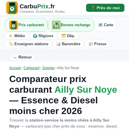
Carbu
Prix
.fr
📍 Près de moi
Comparez. Économisez. Roulez.
Prix carburant
Bornes recharge
🗺️ Carte
🌤️ Météo
🌍 Régions
🗂️ Dép.
🏷️ Enseignes stations
📊 Baromètre
📰 Presse
← Retour
Accueil
›
Carburant
›
Somme
›
Ailly Sur Noye
Comparateur prix
carburant
Ailly Sur Noye
— Essence & Diesel
moins cher 2026
Trouvez la
station-service la moins chère à Ailly Sur
Noye
— carburant pas cher près de vous : essence, diesel,