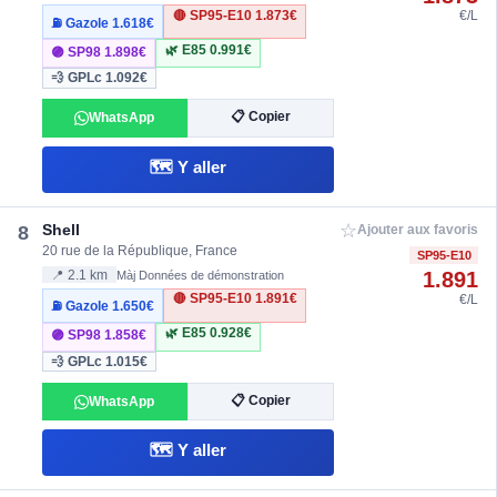
🔴 SP95-E10
1.873€
€/L
⛽ Gazole
1.618€
🌿 E85
0.991€
🟣 SP98
1.898€
💨 GPLc
1.092€
📋 Copier
WhatsApp
🗺️ Y aller
☆
Shell
8
Ajouter aux favoris
20 rue de la République, France
SP95-E10
1.891
📍 2.1 km
Màj Données de démonstration
🔴 SP95-E10
1.891€
€/L
⛽ Gazole
1.650€
🌿 E85
0.928€
🟣 SP98
1.858€
💨 GPLc
1.015€
📋 Copier
WhatsApp
🗺️ Y aller