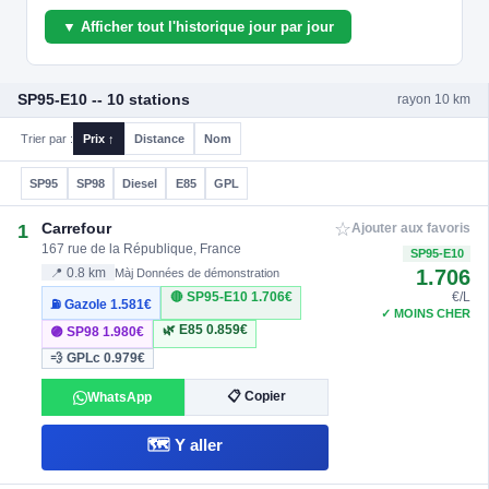
▼ Afficher tout l'historique jour par jour
SP95-E10 -- 10 stations
rayon 10 km
Trier par :
Prix ↑
Distance
Nom
SP95
SP98
Diesel
E85
GPL
☆
Carrefour
1
Ajouter aux favoris
167 rue de la République, France
SP95-E10
1.706
📍 0.8 km
Màj Données de démonstration
🔴 SP95-E10
1.706€
€/L
⛽ Gazole
1.581€
✓ MOINS CHER
🌿 E85
0.859€
🟣 SP98
1.980€
💨 GPLc
0.979€
📋 Copier
WhatsApp
🗺️ Y aller