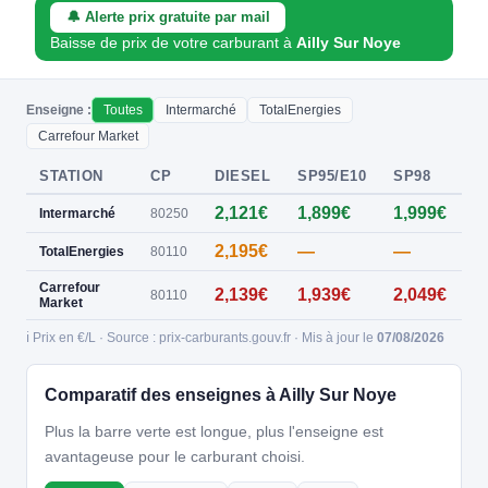
🔔 Alerte prix gratuite par mail
Baisse de prix de votre carburant à
Ailly Sur Noye
Enseigne :
Toutes
Intermarché
TotalEnergies
Carrefour Market
STATION
CP
DIESEL
SP95/E10
SP98
E
2,121€
1,899€
1,999€
0
Intermarché
80250
2,195€
—
—
0
TotalEnergies
80110
Carrefour
2,139€
1,939€
2,049€
80110
Market
ℹ️ Prix en €/L · Source : prix-carburants.gouv.fr · Mis à jour le
07/08/2026
Comparatif des enseignes à Ailly Sur Noye
Plus la barre verte est longue, plus l'enseigne est
avantageuse pour le carburant choisi.