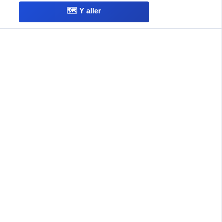
🗺️ Y aller