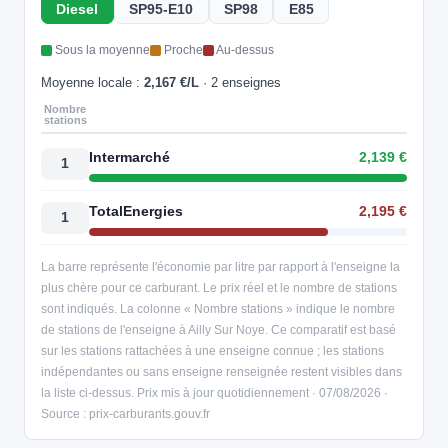
Diesel
SP95-E10
SP98
E85
Sous la moyenne
Proche
Au-dessus
Moyenne locale :
2,167 €/L
· 2 enseignes
Nombre
stations
Intermarché
2,139 €
1
TotalEnergies
2,195 €
1
La barre représente l'économie par litre par rapport à l'enseigne la
plus chère pour ce carburant. Le prix réel et le nombre de stations
sont indiqués. La colonne « Nombre stations » indique le nombre
de stations de l'enseigne à Ailly Sur Noye. Ce comparatif est basé
sur les stations rattachées à une enseigne connue ; les stations
indépendantes ou sans enseigne renseignée restent visibles dans
la liste ci-dessus. Prix mis à jour quotidiennement · 07/08/2026 ·
Source : prix-carburants.gouv.fr