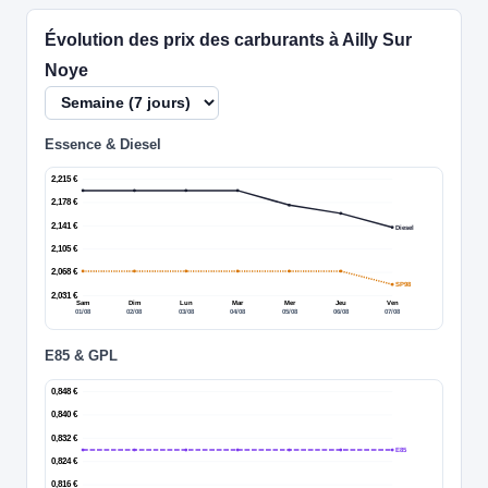
Évolution des prix des carburants à Ailly Sur
Noye
Essence & Diesel
2,215 €
2,178 €
2,141 €
Diesel
2,105 €
2,068 €
SP98
2,031 €
Sam
Dim
Lun
Mar
Mer
Jeu
Ven
01/08
02/08
03/08
04/08
05/08
06/08
07/08
E85 & GPL
0,848 €
0,840 €
0,832 €
E85
0,824 €
0,816 €