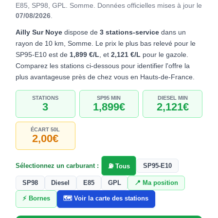
E85, SP98, GPL. Somme.
Données officielles mises à jour le
07/08/2026
.
Ailly Sur Noye
dispose de
3 stations-service
dans un
rayon de 10 km, Somme. Le prix le plus bas relevé pour le
SP95-E10 est de
1,899 €/L
, et
2,121 €/L
pour le gazole.
Comparez les stations ci-dessous pour identifier l'offre la
plus avantageuse près de chez vous en Hauts-de-France.
STATIONS
SP95 MIN
DIESEL MIN
3
1,899€
2,121€
ÉCART 50L
2,00€
Sélectionnez un carburant :
SP95-E10
⛽ Tous
SP98
Diesel
E85
GPL
📍 Ma position
⚡ Bornes
🗺️ Voir la carte des stations