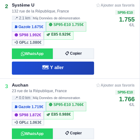
☆
Système U
2
Ajouter aux favoris
132 rue de la République, France
SP95-E10
1.755
📍 2.1 km
Màj Données de démonstration
🔴 SP95-E10
1.755€
€/L
⛽ Gazole
1.675€
🌿 E85
0.929€
🟣 SP98
1.992€
💨 GPLc
1.080€
📋 Copier
WhatsApp
🗺️ Y aller
☆
Auchan
3
Ajouter aux favoris
23 rue de la République, France
SP95-E10
1.766
📍 0.0 km
Màj Données de démonstration
🔴 SP95-E10
1.766€
€/L
⛽ Gazole
1.719€
🌿 E85
0.988€
🟣 SP98
1.872€
💨 GPLc
1.063€
📋 Copier
WhatsApp