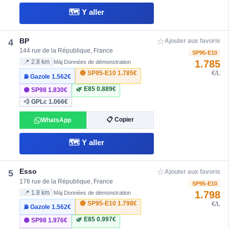
🗺️ Y aller
☆
BP
4
Ajouter aux favoris
144 rue de la République, France
SP95-E10
1.785
📍 2.8 km
Màj Données de démonstration
🔴 SP95-E10
1.785€
€/L
⛽ Gazole
1.562€
🌿 E85
0.889€
🟣 SP98
1.830€
💨 GPLc
1.066€
📋 Copier
WhatsApp
🗺️ Y aller
☆
Esso
5
Ajouter aux favoris
176 rue de la République, France
SP95-E10
1.798
📍 1.8 km
Màj Données de démonstration
🔴 SP95-E10
1.798€
€/L
⛽ Gazole
1.562€
🌿 E85
0.997€
🟣 SP98
1.976€