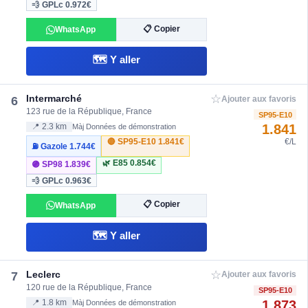
💨 GPLc
0.972€
📋 Copier
WhatsApp
🗺️ Y aller
☆
Intermarché
6
Ajouter aux favoris
123 rue de la République, France
SP95-E10
1.841
📍 2.3 km
Màj Données de démonstration
🔴 SP95-E10
1.841€
€/L
⛽ Gazole
1.744€
🌿 E85
0.854€
🟣 SP98
1.839€
💨 GPLc
0.963€
📋 Copier
WhatsApp
🗺️ Y aller
☆
Leclerc
7
Ajouter aux favoris
120 rue de la République, France
SP95-E10
1.873
📍 1.8 km
Màj Données de démonstration