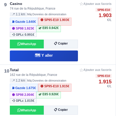
☆
Casino
9
Ajouter aux favoris
74 rue de la République, France
SP95-E10
1.903
📍 1.1 km
Màj Données de démonstration
🔴 SP95-E10
1.903€
€/L
⛽ Gazole
1.640€
🌿 E85
0.942€
🟣 SP98
1.923€
💨 GPLc
0.991€
📋 Copier
WhatsApp
🗺️ Y aller
☆
Total
10
Ajouter aux favoris
162 rue de la République, France
SP95-E10
1.915
📍 1.2 km
Màj Données de démonstration
🔴 SP95-E10
1.915€
€/L
⛽ Gazole
1.675€
🌿 E85
0.926€
🟣 SP98
2.004€
💨 GPLc
1.015€
📋 Copier
WhatsApp