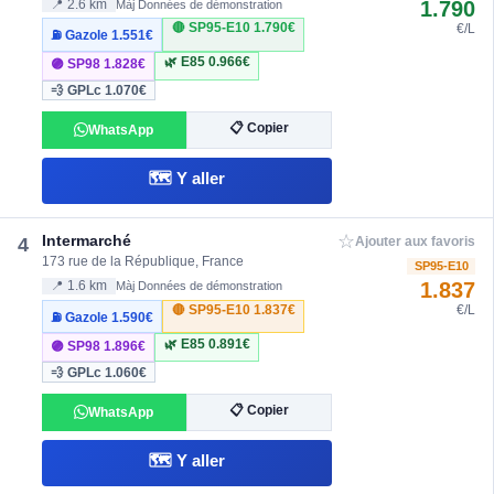
1.790
📍 2.6 km
Màj Données de démonstration
🔴 SP95-E10
1.790€
€/L
⛽ Gazole
1.551€
🌿 E85
0.966€
🟣 SP98
1.828€
💨 GPLc
1.070€
📋 Copier
WhatsApp
🗺️ Y aller
☆
Intermarché
4
Ajouter aux favoris
173 rue de la République, France
SP95-E10
1.837
📍 1.6 km
Màj Données de démonstration
🔴 SP95-E10
1.837€
€/L
⛽ Gazole
1.590€
🌿 E85
0.891€
🟣 SP98
1.896€
💨 GPLc
1.060€
📋 Copier
WhatsApp
🗺️ Y aller