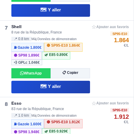
🗺️ Y aller
☆
Shell
7
Ajouter aux favoris
8 rue de la République, France
SP95-E10
1.864
📍 0.8 km
Màj Données de démonstration
🔴 SP95-E10
1.864€
€/L
⛽ Gazole
1.800€
🌿 E85
0.890€
🟣 SP98
1.896€
💨 GPLc
1.046€
📋 Copier
WhatsApp
🗺️ Y aller
☆
Esso
8
Ajouter aux favoris
83 rue de la République, France
SP95-E10
1.912
📍 1.0 km
Màj Données de démonstration
🔴 SP95-E10
1.912€
€/L
⛽ Gazole
1.600€
🌿 E85
0.929€
🟣 SP98
1.948€