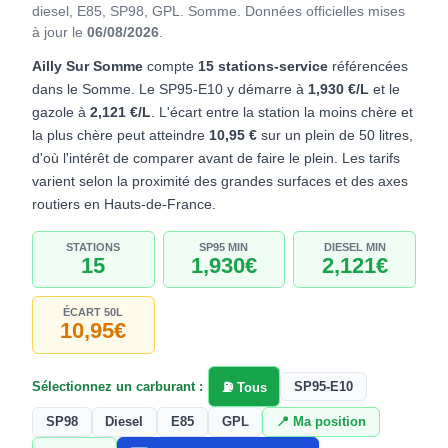
diesel, E85, SP98, GPL. Somme.
Données officielles mises
à jour le
06/08/2026
.
Ailly Sur Somme
compte
15 stations-service
référencées
dans le Somme. Le SP95-E10 y démarre à
1,930 €/L
et le
gazole à
2,121 €/L
. L'écart entre la station la moins chère et
la plus chère peut atteindre
10,95 €
sur un plein de 50 litres,
d'où l'intérêt de comparer avant de faire le plein. Les tarifs
varient selon la proximité des grandes surfaces et des axes
routiers en Hauts-de-France.
STATIONS
SP95 MIN
DIESEL MIN
15
1,930€
2,121€
ÉCART 50L
10,95€
Sélectionnez un carburant :
SP95-E10
⛽ Tous
SP98
Diesel
E85
GPL
📍 Ma position