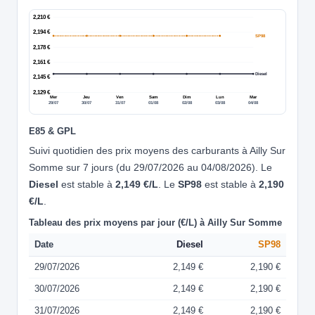
2,210 €
2,194 €
SP98
2,178 €
2,161 €
Diesel
2,145 €
2,129 €
Mer
Jeu
Ven
Sam
Dim
Lun
Mar
29/07
30/07
31/07
01/08
02/08
03/08
04/08
E85 & GPL
Suivi quotidien des prix moyens des carburants à Ailly Sur
Somme sur 7 jours (du 29/07/2026 au 04/08/2026). Le
Diesel
est stable à
2,149 €/L
. Le
SP98
est stable à
2,190
€/L
.
Tableau des prix moyens par jour (€/L) à Ailly Sur Somme
Date
Diesel
SP98
29/07/2026
2,149 €
2,190 €
30/07/2026
2,149 €
2,190 €
31/07/2026
2,149 €
2,190 €