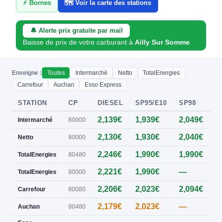
⚡ Bornes
🗺️ Voir la carte des stations
🔔 Alerte prix gratuite par mail
Baisse de prix de votre carburant à
Ailly Sur Somme
Enseigne :
Toutes
Intermarché
Netto
TotalEnergies
Carrefour
Auchan
Esso Express
STATION
CP
DIESEL
SP95/E10
SP98
E
2,139€
1,939€
2,049€
0
Intermarché
80000
2,130€
1,930€
2,040€
0
Netto
80000
2,246€
1,990€
1,990€
0
TotalEnergies
80480
2,221€
1,990€
—
0
TotalEnergies
80000
2,206€
2,023€
2,094€
0
Carrefour
80080
2,179€
2,023€
—
0
Auchan
80480