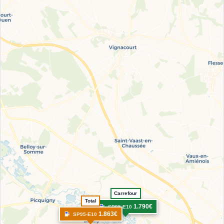
Carrefour
Total
1.790€
SP95-E10
1.863€
SP95-E10