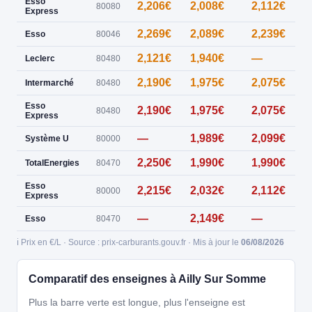
Esso
2,206€
2,008€
2,112€
0
80080
Express
2,269€
2,089€
2,239€
1
Esso
80046
2,121€
1,940€
—
Leclerc
80480
2,190€
1,975€
2,075€
Intermarché
80480
Esso
2,190€
1,975€
2,075€
80480
Express
—
1,989€
2,099€
Système U
80000
2,250€
1,990€
1,990€
TotalEnergies
80470
Esso
2,215€
2,032€
2,112€
80000
Express
—
2,149€
—
Esso
80470
ℹ️ Prix en €/L · Source : prix-carburants.gouv.fr · Mis à jour le
06/08/2026
Comparatif des enseignes à Ailly Sur Somme
Plus la barre verte est longue, plus l'enseigne est