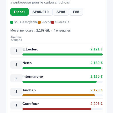
avantageuse pour le carburant choisi.
Diesel
SP95-E10
SP98
E85
Sous la moyenne
Proche
Au-dessus
Moyenne locale :
2,187 €/L
· 7 enseignes
Nombre
stations
E.Leclerc
2,121 €
1
Netto
2,130 €
1
Intermarché
2,165 €
2
Auchan
2,179 €
1
Carrefour
2,206 €
1