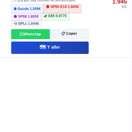
1.945
📍 0.6 km
Màj Données de démonstration
🔴 SP95-E10
1.945€
€/L
⛽ Gazole
1.599€
🌿 E85
0.977€
🟣 SP98
1.885€
💨 GPLc
1.044€
📋 Copier
WhatsApp
🗺️ Y aller