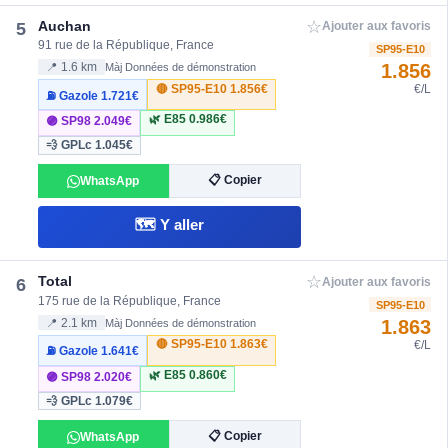
☆
Auchan
5
Ajouter aux favoris
91 rue de la République, France
SP95-E10
1.856
📍 1.6 km
Màj Données de démonstration
🔴 SP95-E10
1.856€
€/L
⛽ Gazole
1.721€
🌿 E85
0.986€
🟣 SP98
2.049€
💨 GPLc
1.045€
📋 Copier
WhatsApp
🗺️ Y aller
☆
Total
6
Ajouter aux favoris
175 rue de la République, France
SP95-E10
1.863
📍 2.1 km
Màj Données de démonstration
🔴 SP95-E10
1.863€
€/L
⛽ Gazole
1.641€
🌿 E85
0.860€
🟣 SP98
2.020€
💨 GPLc
1.079€
📋 Copier
WhatsApp