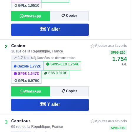
💨 GPLc
1.051€
📋 Copier
WhatsApp
🗺️ Y aller
☆
Casino
2
Ajouter aux favoris
36 rue de la République, France
SP95-E10
1.754
📍 1.2 km
Màj Données de démonstration
🔴 SP95-E10
1.754€
€/L
⛽ Gazole
1.772€
🌿 E85
0.910€
🟣 SP98
1.947€
💨 GPLc
0.979€
📋 Copier
WhatsApp
🗺️ Y aller
☆
Carrefour
3
Ajouter aux favoris
69 rue de la République, France
SP95-E10