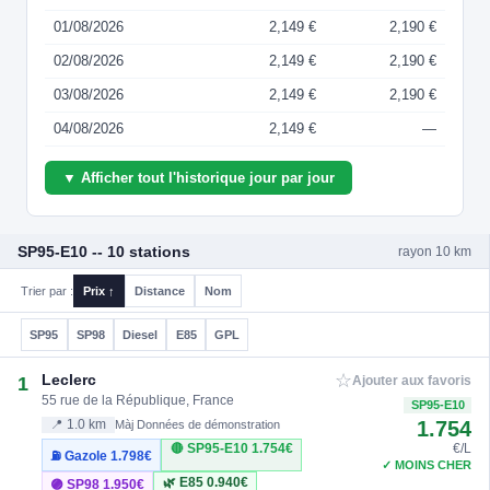
01/08/2026
2,149 €
2,190 €
02/08/2026
2,149 €
2,190 €
03/08/2026
2,149 €
2,190 €
04/08/2026
2,149 €
—
▼ Afficher tout l'historique jour par jour
SP95-E10 -- 10 stations
rayon 10 km
Trier par :
Prix ↑
Distance
Nom
SP95
SP98
Diesel
E85
GPL
☆
Leclerc
1
Ajouter aux favoris
55 rue de la République, France
SP95-E10
1.754
📍 1.0 km
Màj Données de démonstration
🔴 SP95-E10
1.754€
€/L
⛽ Gazole
1.798€
✓ MOINS CHER
🌿 E85
0.940€
🟣 SP98
1.950€