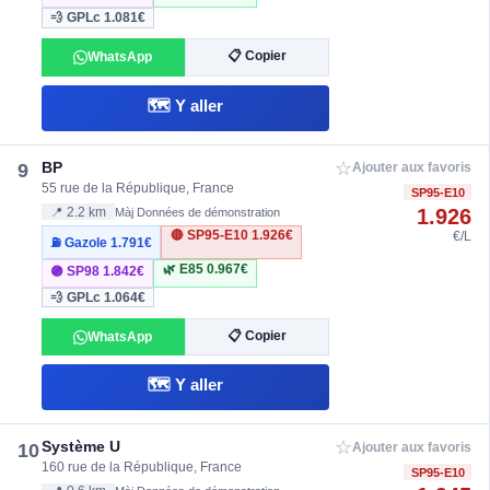
💨 GPLc
1.081€
📋 Copier
WhatsApp
🗺️ Y aller
☆
BP
9
Ajouter aux favoris
55 rue de la République, France
SP95-E10
1.926
📍 2.2 km
Màj Données de démonstration
🔴 SP95-E10
1.926€
€/L
⛽ Gazole
1.791€
🌿 E85
0.967€
🟣 SP98
1.842€
💨 GPLc
1.064€
📋 Copier
WhatsApp
🗺️ Y aller
☆
Système U
10
Ajouter aux favoris
160 rue de la République, France
SP95-E10