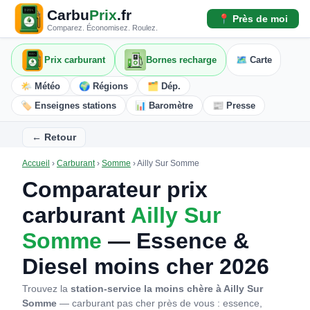
Carbu
Prix
.fr
📍 Près de moi
Comparez. Économisez. Roulez.
Prix carburant
Bornes recharge
🗺️ Carte
🌤️ Météo
🌍 Régions
🗂️ Dép.
🏷️ Enseignes stations
📊 Baromètre
📰 Presse
← Retour
Accueil
›
Carburant
›
Somme
›
Ailly Sur Somme
Comparateur prix
carburant
Ailly Sur
Somme
— Essence &
Diesel moins cher 2026
Trouvez la
station-service la moins chère à Ailly Sur
Somme
— carburant pas cher près de vous : essence,