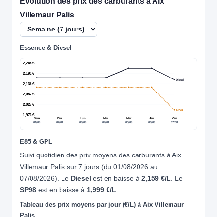
Évolution des prix des carburants à Aix
Villemaur Palis
Essence & Diesel
2,245 €
2,191 €
Diesel
2,136 €
2,082 €
2,027 €
SP98
1,973 €
Sam
Dim
Lun
Mar
Mer
Jeu
Ven
01/08
02/08
03/08
04/08
05/08
06/08
07/08
E85 & GPL
Suivi quotidien des prix moyens des carburants à Aix
Villemaur Palis sur 7 jours (du 01/08/2026 au
07/08/2026). Le
Diesel
est en baisse à
2,159 €/L
. Le
SP98
est en baisse à
1,999 €/L
.
Tableau des prix moyens par jour (€/L) à Aix Villemaur
Palis