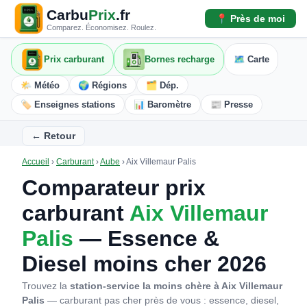
Carbu
Prix
.fr
📍 Près de moi
Comparez. Économisez. Roulez.
Prix carburant
Bornes recharge
🗺️ Carte
🌤️ Météo
🌍 Régions
🗂️ Dép.
🏷️ Enseignes stations
📊 Baromètre
📰 Presse
← Retour
Accueil
›
Carburant
›
Aube
›
Aix Villemaur Palis
Comparateur prix
carburant
Aix Villemaur
Palis
— Essence &
Diesel moins cher 2026
Trouvez la
station-service la moins chère à Aix Villemaur
Palis
— carburant pas cher près de vous : essence, diesel,