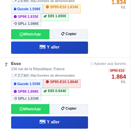
1.834
📍 2.6 km
Màj Données de démonstration
🔴 SP95-E10
1.834€
€/L
⛽ Gazole
1.598€
🌿 E85
1.000€
🟣 SP98
1.935€
💨 GPLc
1.086€
📋 Copier
WhatsApp
🗺️ Y aller
☆
Esso
7
Ajouter aux favoris
156 rue de la République, France
SP95-E10
1.864
📍 2.7 km
Màj Données de démonstration
🔴 SP95-E10
1.864€
€/L
⛽ Gazole
1.559€
🌿 E85
0.944€
🟣 SP98
1.998€
💨 GPLc
1.034€
📋 Copier
WhatsApp
🗺️ Y aller