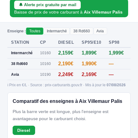
🔔 Alerte prix gratuite par mail
Baisse de prix de votre carburant à
Aix Villemaur Palis
Enseigne :
Toutes
Intermarché
38 Rd660
Avia
STATION
CP
DIESEL
SP95/E10
SP98
E8
2,159€
1,899€
1,999€
—
Intermarché
10160
2,190€
1,990€
—
—
38 Rd660
10160
2,249€
2,169€
—
—
Avia
10190
ℹ️ Prix en €/L · Source : prix-carburants.gouv.fr · Mis à jour le
07/08/2026
Comparatif des enseignes à Aix Villemaur Palis
Plus la barre verte est longue, plus l'enseigne est
avantageuse pour le carburant choisi.
Diesel