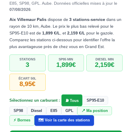
E85, SP98, GPL. Aube.
Données officielles mises à jour le
07/08/2026
.
Aix Villemaur Palis
dispose de
3 stations-service
dans un
rayon de 10 km, Aube. Le prix le plus bas relevé pour le
SP95-E10 est de
1,899 €/L
, et
2,159 €/L
pour le gazole.
Comparez les stations ci-dessous pour identifier l'offre la
plus avantageuse près de chez vous en Grand Est.
STATIONS
SP95 MIN
DIESEL MIN
3
1,899€
2,159€
ÉCART 50L
8,95€
Sélectionnez un carburant :
SP95-E10
⛽ Tous
SP98
Diesel
E85
GPL
📍 Ma position
⚡ Bornes
🗺️ Voir la carte des stations