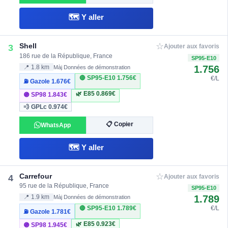
🗺️ Y aller
☆
Shell
3
Ajouter aux favoris
186 rue de la République, France
SP95-E10
1.756
📍 1.8 km
Màj Données de démonstration
🔴 SP95-E10
1.756€
€/L
⛽ Gazole
1.676€
🌿 E85
0.869€
🟣 SP98
1.843€
💨 GPLc
0.974€
📋 Copier
WhatsApp
🗺️ Y aller
☆
Carrefour
4
Ajouter aux favoris
95 rue de la République, France
SP95-E10
1.789
📍 1.9 km
Màj Données de démonstration
🔴 SP95-E10
1.789€
€/L
⛽ Gazole
1.781€
🌿 E85
0.923€
🟣 SP98
1.945€