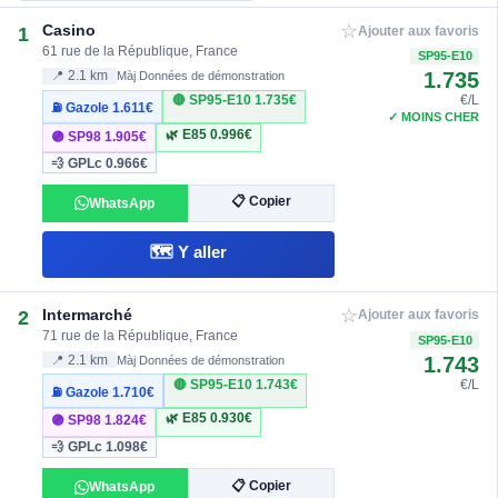
☆
Casino
1
Ajouter aux favoris
61 rue de la République, France
SP95-E10
1.735
📍 2.1 km
Màj Données de démonstration
🔴 SP95-E10
1.735€
€/L
⛽ Gazole
1.611€
✓ MOINS CHER
🌿 E85
0.996€
🟣 SP98
1.905€
💨 GPLc
0.966€
📋 Copier
WhatsApp
🗺️ Y aller
☆
Intermarché
2
Ajouter aux favoris
71 rue de la République, France
SP95-E10
1.743
📍 2.1 km
Màj Données de démonstration
🔴 SP95-E10
1.743€
€/L
⛽ Gazole
1.710€
🌿 E85
0.930€
🟣 SP98
1.824€
💨 GPLc
1.098€
📋 Copier
WhatsApp