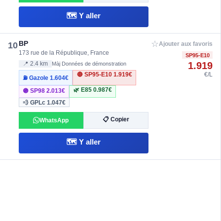
🗺️ Y aller
☆
BP
10
Ajouter aux favoris
173 rue de la République, France
SP95-E10
1.919
📍 2.4 km
Màj Données de démonstration
🔴 SP95-E10
1.919€
€/L
⛽ Gazole
1.604€
🌿 E85
0.987€
🟣 SP98
2.013€
💨 GPLc
1.047€
📋 Copier
WhatsApp
🗺️ Y aller