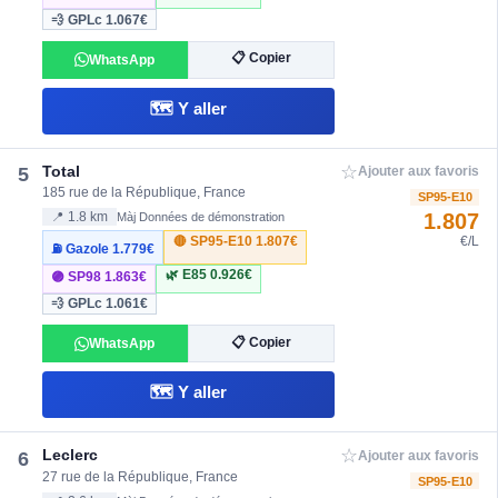
💨 GPLc
1.067€
📋 Copier
WhatsApp
🗺️ Y aller
☆
Total
5
Ajouter aux favoris
185 rue de la République, France
SP95-E10
1.807
📍 1.8 km
Màj Données de démonstration
🔴 SP95-E10
1.807€
€/L
⛽ Gazole
1.779€
🌿 E85
0.926€
🟣 SP98
1.863€
💨 GPLc
1.061€
📋 Copier
WhatsApp
🗺️ Y aller
☆
Leclerc
6
Ajouter aux favoris
27 rue de la République, France
SP95-E10