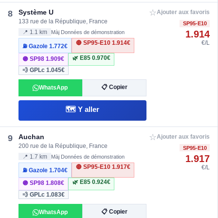
☆
Système U
8
Ajouter aux favoris
133 rue de la République, France
SP95-E10
1.914
📍 1.1 km
Màj Données de démonstration
🔴 SP95-E10
1.914€
€/L
⛽ Gazole
1.772€
🌿 E85
0.970€
🟣 SP98
1.909€
💨 GPLc
1.045€
📋 Copier
WhatsApp
🗺️ Y aller
☆
Auchan
9
Ajouter aux favoris
200 rue de la République, France
SP95-E10
1.917
📍 1.7 km
Màj Données de démonstration
🔴 SP95-E10
1.917€
€/L
⛽ Gazole
1.704€
🌿 E85
0.924€
🟣 SP98
1.808€
💨 GPLc
1.083€
📋 Copier
WhatsApp