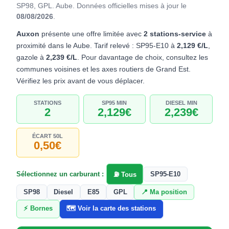
SP98, GPL. Aube.
Données officielles mises à jour le
08/08/2026
.
Auxon
présente une offre limitée avec
2 stations-service
à
proximité dans le Aube. Tarif relevé : SP95-E10 à
2,129 €/L
,
gazole à
2,239 €/L
. Pour davantage de choix, consultez les
communes voisines et les axes routiers de Grand Est.
Vérifiez les prix avant de vous déplacer.
STATIONS
SP95 MIN
DIESEL MIN
2
2,129€
2,239€
ÉCART 50L
0,50€
Sélectionnez un carburant :
SP95-E10
⛽ Tous
SP98
Diesel
E85
GPL
📍 Ma position
⚡ Bornes
🗺️ Voir la carte des stations