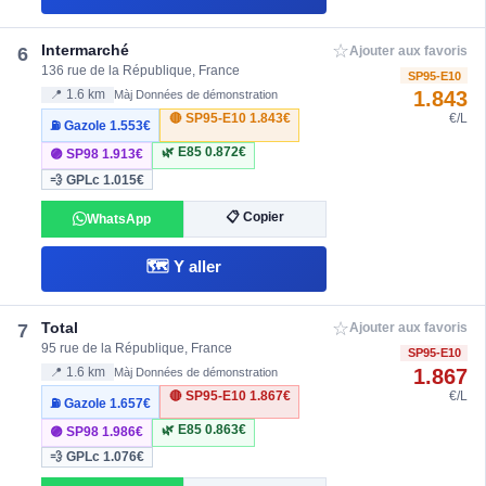
☆
Intermarché
6
Ajouter aux favoris
136 rue de la République, France
SP95-E10
1.843
📍 1.6 km
Màj Données de démonstration
🔴 SP95-E10
1.843€
€/L
⛽ Gazole
1.553€
🌿 E85
0.872€
🟣 SP98
1.913€
💨 GPLc
1.015€
📋 Copier
WhatsApp
🗺️ Y aller
☆
Total
7
Ajouter aux favoris
95 rue de la République, France
SP95-E10
1.867
📍 1.6 km
Màj Données de démonstration
🔴 SP95-E10
1.867€
€/L
⛽ Gazole
1.657€
🌿 E85
0.863€
🟣 SP98
1.986€
💨 GPLc
1.076€