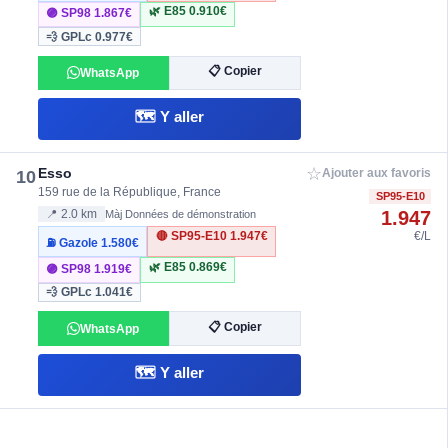
🌿 E85
0.910€
🟣 SP98
1.867€
💨 GPLc
0.977€
📋 Copier
WhatsApp
🗺️ Y aller
☆
Esso
10
Ajouter aux favoris
159 rue de la République, France
SP95-E10
1.947
📍 2.0 km
Màj Données de démonstration
🔴 SP95-E10
1.947€
€/L
⛽ Gazole
1.580€
🌿 E85
0.869€
🟣 SP98
1.919€
💨 GPLc
1.041€
📋 Copier
WhatsApp
🗺️ Y aller