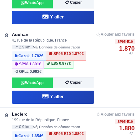
📋 Copier
WhatsApp
🗺️ Y aller
☆
Auchan
8
Ajouter aux favoris
41 rue de la République, France
SP95-E10
1.870
📍 2.9 km
Màj Données de démonstration
🔴 SP95-E10
1.870€
€/L
⛽ Gazole
1.782€
🌿 E85
0.877€
🟣 SP98
1.801€
💨 GPLc
0.992€
📋 Copier
WhatsApp
🗺️ Y aller
☆
Leclerc
9
Ajouter aux favoris
199 rue de la République, France
SP95-E10
1.880
📍 0.9 km
Màj Données de démonstration
🔴 SP95-E10
1.880€
€/L
⛽ Gazole
1.654€