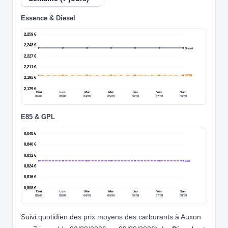
Essence & Diesel
2,259 €
2,243 €
Diesel
2,227 €
2,211 €
SP98
2,195 €
2,179 €
Dim
Lun
Mar
Mer
Jeu
Ven
Sam
02/08
03/08
04/08
05/08
06/08
07/08
08/08
E85 & GPL
0,848 €
0,840 €
0,832 €
E85
0,824 €
0,816 €
0,808 €
Dim
Lun
Mar
Mer
Jeu
Ven
Sam
02/08
03/08
04/08
05/08
06/08
07/08
08/08
Suivi quotidien des prix moyens des carburants à Auxon