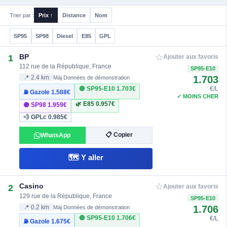
Trier par :
Prix ↑
Distance
Nom
SP95
SP98
Diesel
E85
GPL
☆
BP
1
Ajouter aux favoris
112 rue de la République, France
SP95-E10
1.703
📍 2.4 km
Màj Données de démonstration
🔴 SP95-E10
1.703€
€/L
⛽ Gazole
1.588€
✓ MOINS CHER
🌿 E85
0.957€
🟣 SP98
1.959€
💨 GPLc
0.985€
📋 Copier
WhatsApp
🗺️ Y aller
☆
Casino
2
Ajouter aux favoris
129 rue de la République, France
SP95-E10
1.706
📍 0.2 km
Màj Données de démonstration
🔴 SP95-E10
1.706€
€/L
⛽ Gazole
1.675€