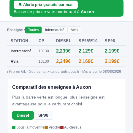
🔔 Alerte prix gratuite par mail
Baisse de prix de votre carburant à
Auxon
Enseigne :
Toutes
Intermarché
Avia
STATION
CP
DIESEL
SP95/E10
SP98
E8
2,239€
2,129€
2,199€
0,
Intermarché
10130
2,249€
2,169€
2,199€
—
Avia
10130
ℹ️ Prix en €/L · Source : prix-carburants.gouv.fr · Mis à jour le
08/08/2026
Comparatif des enseignes à Auxon
Plus la barre verte est longue, plus l'enseigne est
avantageuse pour le carburant choisi.
Diesel
SP98
Sous la moyenne
Proche
Au-dessus