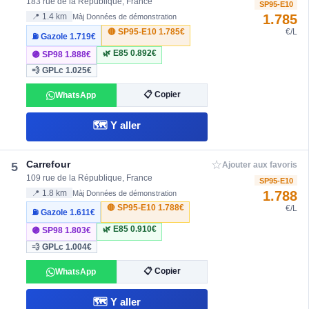
183 rue de la République, France
SP95-E10
1.785
📍 1.4 km
Màj Données de démonstration
🔴 SP95-E10
1.785€
€/L
⛽ Gazole
1.719€
🌿 E85
0.892€
🟣 SP98
1.888€
💨 GPLc
1.025€
📋 Copier
WhatsApp
🗺️ Y aller
☆
Carrefour
5
Ajouter aux favoris
109 rue de la République, France
SP95-E10
1.788
📍 1.8 km
Màj Données de démonstration
🔴 SP95-E10
1.788€
€/L
⛽ Gazole
1.611€
🌿 E85
0.910€
🟣 SP98
1.803€
💨 GPLc
1.004€
📋 Copier
WhatsApp
🗺️ Y aller