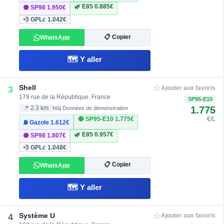
🌿 E85
0.885€
🟣 SP98
1.950€
💨 GPLc
1.042€
📋 Copier
WhatsApp
🗺️ Y aller
☆
Shell
3
Ajouter aux favoris
179 rue de la République, France
SP95-E10
1.775
📍 2.3 km
Màj Données de démonstration
🔴 SP95-E10
1.775€
€/L
⛽ Gazole
1.612€
🌿 E85
0.957€
🟣 SP98
1.807€
💨 GPLc
1.048€
📋 Copier
WhatsApp
🗺️ Y aller
☆
Système U
4
Ajouter aux favoris