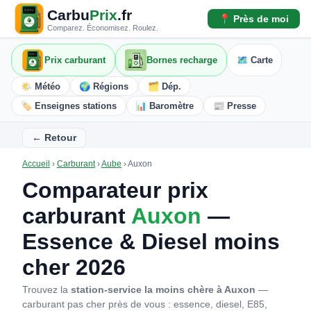
Carbu
Prix
.fr
📍 Près de moi
Comparez. Économisez. Roulez.
Prix carburant
Bornes recharge
🗺️ Carte
🌤️ Météo
🌍 Régions
🗂️ Dép.
🏷️ Enseignes stations
📊 Baromètre
📰 Presse
← Retour
Accueil
›
Carburant
›
Aube
›
Auxon
Comparateur prix
carburant
Auxon
—
Essence & Diesel moins
cher 2026
Trouvez la
station-service la moins chère à Auxon
—
carburant pas cher près de vous : essence, diesel, E85,