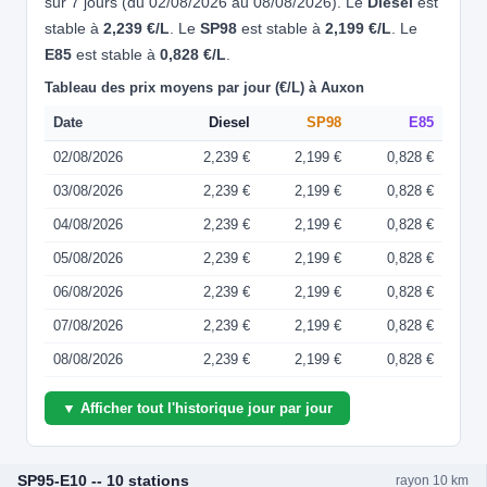
sur 7 jours (du 02/08/2026 au 08/08/2026). Le
Diesel
est
stable à
2,239 €/L
. Le
SP98
est stable à
2,199 €/L
. Le
E85
est stable à
0,828 €/L
.
Tableau des prix moyens par jour (€/L) à Auxon
Date
Diesel
SP98
E85
02/08/2026
2,239 €
2,199 €
0,828 €
03/08/2026
2,239 €
2,199 €
0,828 €
04/08/2026
2,239 €
2,199 €
0,828 €
05/08/2026
2,239 €
2,199 €
0,828 €
06/08/2026
2,239 €
2,199 €
0,828 €
07/08/2026
2,239 €
2,199 €
0,828 €
08/08/2026
2,239 €
2,199 €
0,828 €
▼ Afficher tout l'historique jour par jour
SP95-E10 -- 10 stations
rayon 10 km