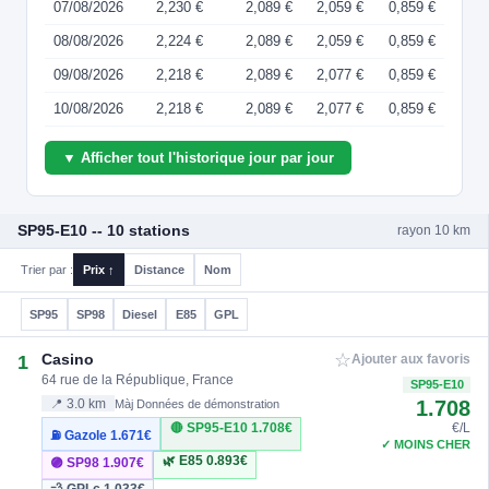
07/08/2026
2,230 €
2,089 €
2,059 €
0,859 €
08/08/2026
2,224 €
2,089 €
2,059 €
0,859 €
09/08/2026
2,218 €
2,089 €
2,077 €
0,859 €
10/08/2026
2,218 €
2,089 €
2,077 €
0,859 €
▼ Afficher tout l'historique jour par jour
SP95-E10 -- 10 stations
rayon 10 km
Trier par :
Prix ↑
Distance
Nom
SP95
SP98
Diesel
E85
GPL
☆
Casino
1
Ajouter aux favoris
64 rue de la République, France
SP95-E10
1.708
📍 3.0 km
Màj Données de démonstration
🔴 SP95-E10
1.708€
€/L
⛽ Gazole
1.671€
✓ MOINS CHER
🌿 E85
0.893€
🟣 SP98
1.907€