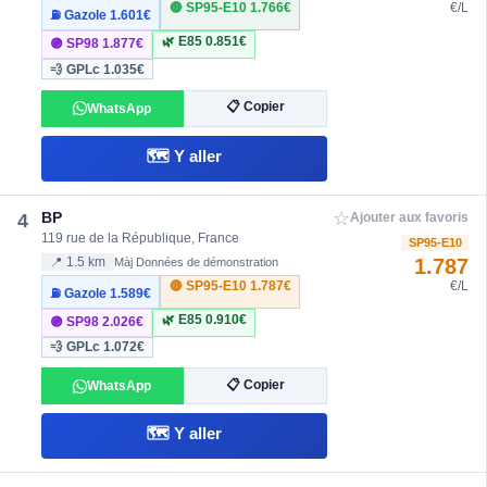
🔴 SP95-E10
1.766€
€/L
⛽ Gazole
1.601€
🌿 E85
0.851€
🟣 SP98
1.877€
💨 GPLc
1.035€
📋 Copier
WhatsApp
🗺️ Y aller
☆
BP
4
Ajouter aux favoris
119 rue de la République, France
SP95-E10
1.787
📍 1.5 km
Màj Données de démonstration
🔴 SP95-E10
1.787€
€/L
⛽ Gazole
1.589€
🌿 E85
0.910€
🟣 SP98
2.026€
💨 GPLc
1.072€
📋 Copier
WhatsApp
🗺️ Y aller