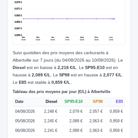
0,879 €
0,871 €
0,863 €
E85
0,855 €
0,847 €
0,839 €
Mar
Mer
Jeu
Ven
Sam
Dim
Lun
04/08
05/08
06/08
07/08
08/08
09/08
10/08
Suivi quotidien des prix moyens des carburants à
Albertville sur 7 jours (du 04/08/2026 au 10/08/2026). Le
Diesel
est en baisse à
2,218 €/L
. Le
SP95-E10
est en
hausse à
2,089 €/L
. Le
SP98
est en hausse à
2,077 €/L
.
Le
E85
est stable à
0,859 €/L
.
Tableau des prix moyens par jour (€/L) à Albertville
Date
Diesel
SP95-E10
SP98
E85
04/08/2026
2,248 €
2,079 €
2,057 €
0,859 €
05/08/2026
2,245 €
2,089 €
2,063 €
0,859 €
06/08/2026
2,241 €
2,089 €
2,063 €
0,859 €