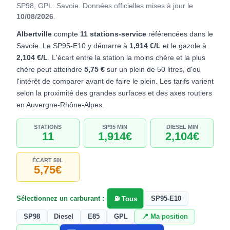
SP98, GPL. Savoie.
Données officielles mises à jour le
10/08/2026
.
Albertville
compte
11 stations-service
référencées dans le
Savoie. Le SP95-E10 y démarre à
1,914 €/L
et le gazole à
2,104 €/L
. L'écart entre la station la moins chère et la plus
chère peut atteindre
5,75 €
sur un plein de 50 litres, d'où
l'intérêt de comparer avant de faire le plein. Les tarifs varient
selon la proximité des grandes surfaces et des axes routiers
en Auvergne-Rhône-Alpes.
STATIONS
SP95 MIN
DIESEL MIN
11
1,914€
2,104€
ÉCART 50L
5,75€
Sélectionnez un carburant :
SP95-E10
⛽ Tous
SP98
Diesel
E85
GPL
📍 Ma position