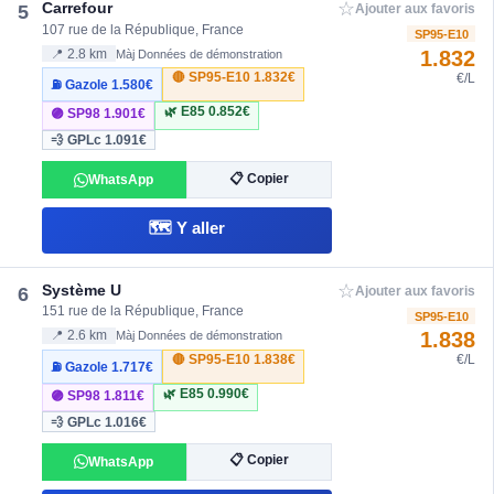
☆
Carrefour
5
Ajouter aux favoris
107 rue de la République, France
SP95-E10
1.832
📍 2.8 km
Màj Données de démonstration
🔴 SP95-E10
1.832€
€/L
⛽ Gazole
1.580€
🌿 E85
0.852€
🟣 SP98
1.901€
💨 GPLc
1.091€
📋 Copier
WhatsApp
🗺️ Y aller
☆
Système U
6
Ajouter aux favoris
151 rue de la République, France
SP95-E10
1.838
📍 2.6 km
Màj Données de démonstration
🔴 SP95-E10
1.838€
€/L
⛽ Gazole
1.717€
🌿 E85
0.990€
🟣 SP98
1.811€
💨 GPLc
1.016€
📋 Copier
WhatsApp