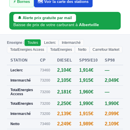
⚡ Bornes
🗺️ Voir la carte des stations
🔔 Alerte prix gratuite par mail
Baisse de prix de votre carburant à
Albertville
Enseigne :
Toutes
Leclerc
Intermarché
TotalEnergies Access
TotalEnergies
Netto
Carrefour Market
STATION
CP
DIESEL
SP95/E10
SP98
E
2,104€
1,914€
—
0
Leclerc
73460
2,105€
1,915€
2,049€
0
Intermarché
73200
TotalEnergies
2,181€
1,960€
—
0
73200
Access
2,250€
1,990€
1,990€
0
TotalEnergies
73200
2,139€
1,915€
2,099€
Intermarché
73200
2,249€
1,989€
2,109€
Netto
73460