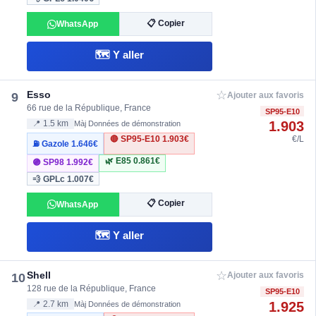
📋 Copier
WhatsApp
🗺️ Y aller
☆
Esso
9
Ajouter aux favoris
66 rue de la République, France
SP95-E10
1.903
📍 1.5 km
Màj Données de démonstration
🔴 SP95-E10
1.903€
€/L
⛽ Gazole
1.646€
🌿 E85
0.861€
🟣 SP98
1.992€
💨 GPLc
1.007€
📋 Copier
WhatsApp
🗺️ Y aller
☆
Shell
10
Ajouter aux favoris
128 rue de la République, France
SP95-E10
1.925
📍 2.7 km
Màj Données de démonstration