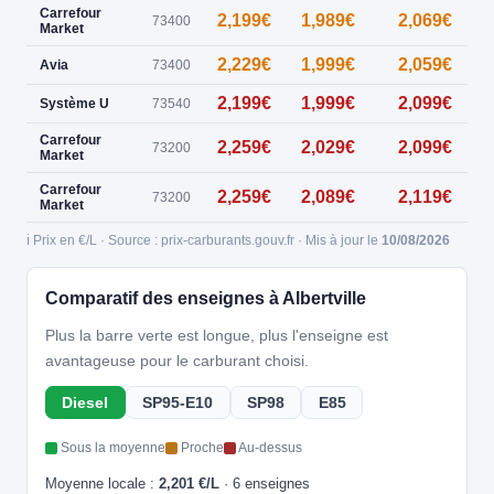
Carrefour
2,199€
1,989€
2,069€
73400
Market
2,229€
1,999€
2,059€
Avia
73400
2,199€
1,999€
2,099€
Système U
73540
Carrefour
2,259€
2,029€
2,099€
73200
Market
Carrefour
2,259€
2,089€
2,119€
73200
Market
ℹ️ Prix en €/L · Source : prix-carburants.gouv.fr · Mis à jour le
10/08/2026
Comparatif des enseignes à Albertville
Plus la barre verte est longue, plus l'enseigne est
avantageuse pour le carburant choisi.
Diesel
SP95-E10
SP98
E85
Sous la moyenne
Proche
Au-dessus
Moyenne locale :
2,201 €/L
· 6 enseignes