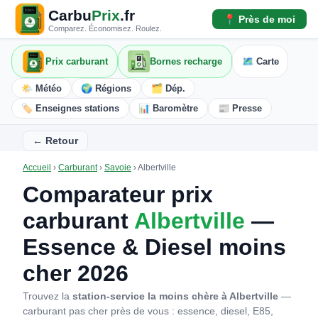
Carbu
Prix
.fr
📍 Près de moi
Comparez. Économisez. Roulez.
Prix carburant
Bornes recharge
🗺️ Carte
🌤️ Météo
🌍 Régions
🗂️ Dép.
🏷️ Enseignes stations
📊 Baromètre
📰 Presse
← Retour
Accueil
›
Carburant
›
Savoie
›
Albertville
Comparateur prix
carburant
Albertville
—
Essence & Diesel moins
cher 2026
Trouvez la
station-service la moins chère à Albertville
—
carburant pas cher près de vous : essence, diesel, E85,