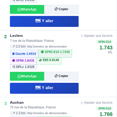
💨 GPLc
1.033€
📋 Copier
WhatsApp
🗺️ Y aller
☆
Leclerc
2
Ajouter aux favoris
7 rue de la République, France
SP95-E10
1.743
📍 2.5 km
Màj Données de démonstration
🔴 SP95-E10
1.743€
€/L
⛽ Gazole
1.691€
🌿 E85
0.914€
🟣 SP98
1.843€
💨 GPLc
1.032€
📋 Copier
WhatsApp
🗺️ Y aller
☆
Auchan
3
Ajouter aux favoris
75 rue de la République, France
SP95-E10
1.766
📍 1.3 km
Màj Données de démonstration