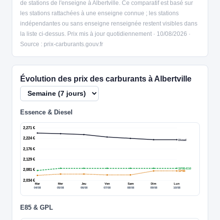
de stations de l'enseigne à Albertville. Ce comparatif est basé sur
les stations rattachées à une enseigne connue ; les stations
indépendantes ou sans enseigne renseignée restent visibles dans
la liste ci-dessus. Prix mis à jour quotidiennement · 10/08/2026 ·
Source : prix-carburants.gouv.fr
Évolution des prix des carburants à Albertville
Essence & Diesel
2,271 €
2,224 €
Diesel
2,176 €
2,129 €
SP95-E10
2,081 €
SP98
2,034 €
Mar
Mer
Jeu
Ven
Sam
Dim
Lun
04/08
05/08
06/08
07/08
08/08
09/08
10/08
E85 & GPL