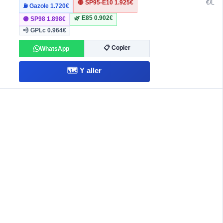
🔴 SP95-E10
1.925€
€/L
⛽ Gazole
1.720€
🌿 E85
0.902€
🟣 SP98
1.898€
💨 GPLc
0.964€
📋 Copier
WhatsApp
🗺️ Y aller