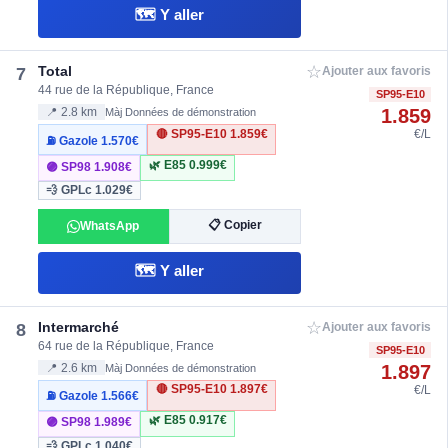
🗺️ Y aller
☆
Total
7
Ajouter aux favoris
44 rue de la République, France
SP95-E10
1.859
📍 2.8 km
Màj Données de démonstration
🔴 SP95-E10
1.859€
€/L
⛽ Gazole
1.570€
🌿 E85
0.999€
🟣 SP98
1.908€
💨 GPLc
1.029€
📋 Copier
WhatsApp
🗺️ Y aller
☆
Intermarché
8
Ajouter aux favoris
64 rue de la République, France
SP95-E10
1.897
📍 2.6 km
Màj Données de démonstration
🔴 SP95-E10
1.897€
€/L
⛽ Gazole
1.566€
🌿 E85
0.917€
🟣 SP98
1.989€
💨 GPLc
1.040€