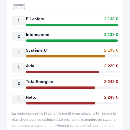
Nombre
stations
E.Leclerc
2,138 €
1
Intermarché
2,139 €
2
Système U
2,199 €
1
Avia
2,229 €
1
TotalEnergies
2,249 €
2
Netto
2,249 €
1
La barre représente l'économie par litre par rapport à l'enseigne la
plus chère pour ce carburant. Le prix réel et le nombre de stations
sont indiqués. La colonne « Nombre stations » indique le nombre