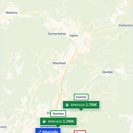
Casino
1.708€
SP95-E10
Auchan
1.766€
SP95-E10
📍 Albertville