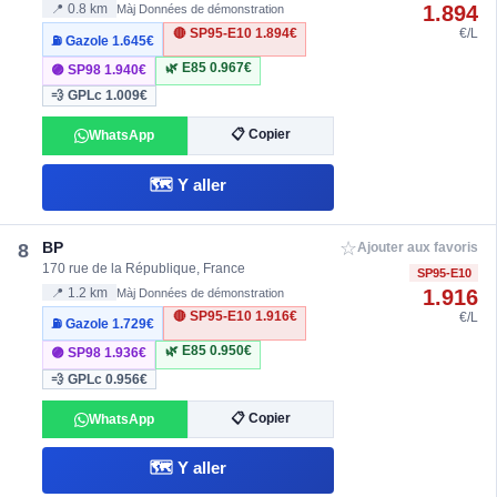
1.894
📍 0.8 km
Màj Données de démonstration
🔴 SP95-E10
1.894€
€/L
⛽ Gazole
1.645€
🌿 E85
0.967€
🟣 SP98
1.940€
💨 GPLc
1.009€
📋 Copier
WhatsApp
🗺️ Y aller
☆
BP
8
Ajouter aux favoris
170 rue de la République, France
SP95-E10
1.916
📍 1.2 km
Màj Données de démonstration
🔴 SP95-E10
1.916€
€/L
⛽ Gazole
1.729€
🌿 E85
0.950€
🟣 SP98
1.936€
💨 GPLc
0.956€
📋 Copier
WhatsApp
🗺️ Y aller