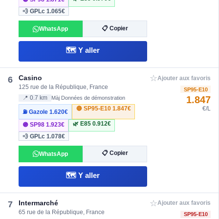
💨 GPLc
1.065€
📋 Copier
WhatsApp
🗺️ Y aller
☆
Casino
6
Ajouter aux favoris
125 rue de la République, France
SP95-E10
1.847
📍 0.7 km
Màj Données de démonstration
🔴 SP95-E10
1.847€
€/L
⛽ Gazole
1.620€
🌿 E85
0.912€
🟣 SP98
1.923€
💨 GPLc
1.078€
📋 Copier
WhatsApp
🗺️ Y aller
☆
Intermarché
7
Ajouter aux favoris
65 rue de la République, France
SP95-E10