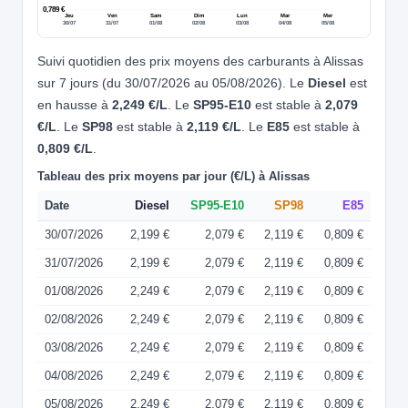
0,789 €
Jeu
Ven
Sam
Dim
Lun
Mar
Mer
30/07
31/07
01/08
02/08
03/08
04/08
05/08
Suivi quotidien des prix moyens des carburants à Alissas
sur 7 jours (du 30/07/2026 au 05/08/2026). Le
Diesel
est
en hausse à
2,249 €/L
. Le
SP95-E10
est stable à
2,079
€/L
. Le
SP98
est stable à
2,119 €/L
. Le
E85
est stable à
0,809 €/L
.
Tableau des prix moyens par jour (€/L) à Alissas
Date
Diesel
SP95-E10
SP98
E85
30/07/2026
2,199 €
2,079 €
2,119 €
0,809 €
31/07/2026
2,199 €
2,079 €
2,119 €
0,809 €
01/08/2026
2,249 €
2,079 €
2,119 €
0,809 €
02/08/2026
2,249 €
2,079 €
2,119 €
0,809 €
03/08/2026
2,249 €
2,079 €
2,119 €
0,809 €
04/08/2026
2,249 €
2,079 €
2,119 €
0,809 €
05/08/2026
2,249 €
2,079 €
2,119 €
0,809 €