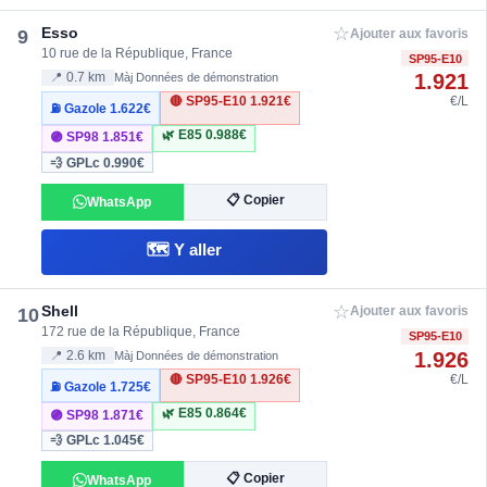
☆
Esso
9
Ajouter aux favoris
10 rue de la République, France
SP95-E10
1.921
📍 0.7 km
Màj Données de démonstration
🔴 SP95-E10
1.921€
€/L
⛽ Gazole
1.622€
🌿 E85
0.988€
🟣 SP98
1.851€
💨 GPLc
0.990€
📋 Copier
WhatsApp
🗺️ Y aller
☆
Shell
10
Ajouter aux favoris
172 rue de la République, France
SP95-E10
1.926
📍 2.6 km
Màj Données de démonstration
🔴 SP95-E10
1.926€
€/L
⛽ Gazole
1.725€
🌿 E85
0.864€
🟣 SP98
1.871€
💨 GPLc
1.045€
📋 Copier
WhatsApp