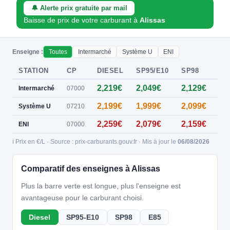
🔔 Alerte prix gratuite par mail
Baisse de prix de votre carburant à
Alissas
Enseigne :
Toutes
Intermarché
Système U
ENI
STATION
CP
DIESEL
SP95/E10
SP98
E8
2,219€
2,049€
2,129€
0,
Intermarché
07000
2,199€
1,999€
2,099€
0,
Système U
07210
2,259€
2,079€
2,159€
—
ENI
07000
ℹ️ Prix en €/L · Source : prix-carburants.gouv.fr · Mis à jour le
06/08/2026
Comparatif des enseignes à Alissas
Plus la barre verte est longue, plus l'enseigne est
avantageuse pour le carburant choisi.
Diesel
SP95-E10
SP98
E85