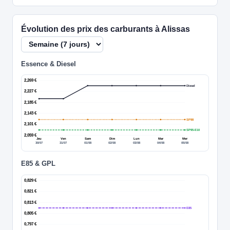
Évolution des prix des carburants à Alissas
Essence & Diesel
2,269 €
Diesel
2,227 €
2,185 €
2,143 €
SP98
2,101 €
SP95-E10
2,059 €
Jeu
Ven
Sam
Dim
Lun
Mar
Mer
30/07
31/07
01/08
02/08
03/08
04/08
05/08
E85 & GPL
0,829 €
0,821 €
0,813 €
E85
0,805 €
0,797 €