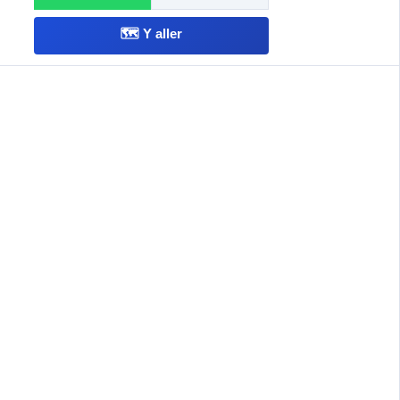
🗺️ Y aller