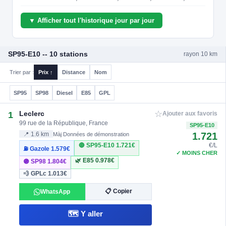
▼ Afficher tout l'historique jour par jour
SP95-E10 -- 10 stations
rayon 10 km
Trier par :
Prix ↑
Distance
Nom
SP95
SP98
Diesel
E85
GPL
☆
Leclerc
1
Ajouter aux favoris
99 rue de la République, France
SP95-E10
1.721
📍 1.6 km
Màj Données de démonstration
🔴 SP95-E10
1.721€
€/L
⛽ Gazole
1.579€
✓ MOINS CHER
🌿 E85
0.978€
🟣 SP98
1.804€
💨 GPLc
1.013€
📋 Copier
WhatsApp
🗺️ Y aller