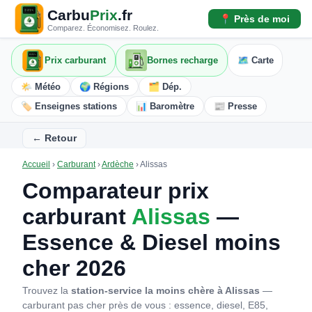
Carbu
Prix
.fr
📍 Près de moi
Comparez. Économisez. Roulez.
Prix carburant
Bornes recharge
🗺️ Carte
🌤️ Météo
🌍 Régions
🗂️ Dép.
🏷️ Enseignes stations
📊 Baromètre
📰 Presse
← Retour
Accueil
›
Carburant
›
Ardèche
›
Alissas
Comparateur prix
carburant
Alissas
—
Essence & Diesel moins
cher 2026
Trouvez la
station-service la moins chère à Alissas
—
carburant pas cher près de vous : essence, diesel, E85,