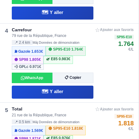
🗺️ Y aller
☆
Carrefour
4
Ajouter aux favoris
79 rue de la République, France
SP95-E10
1.764
📍 2.4 km
Màj Données de démonstration
🔴 SP95-E10
1.764€
€/L
⛽ Gazole
1.653€
🌿 E85
0.983€
🟣 SP98
1.805€
💨 GPLc
0.971€
📋 Copier
WhatsApp
🗺️ Y aller
☆
Total
5
Ajouter aux favoris
21 rue de la République, France
SP95-E10
1.818
📍 0.5 km
Màj Données de démonstration
🔴 SP95-E10
1.818€
€/L
⛽ Gazole
1.569€
🌿 E85
0.976€
🟣 SP98
1.871€