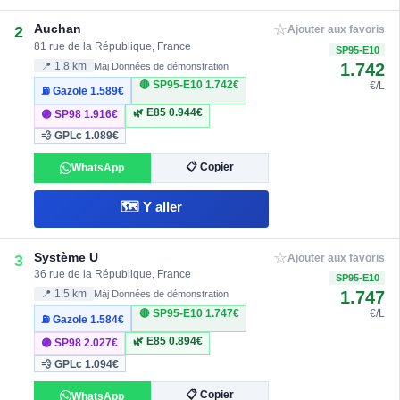
☆
Auchan
2
Ajouter aux favoris
81 rue de la République, France
SP95-E10
1.742
📍 1.8 km
Màj Données de démonstration
🔴 SP95-E10
1.742€
€/L
⛽ Gazole
1.589€
🌿 E85
0.944€
🟣 SP98
1.916€
💨 GPLc
1.089€
📋 Copier
WhatsApp
🗺️ Y aller
☆
Système U
3
Ajouter aux favoris
36 rue de la République, France
SP95-E10
1.747
📍 1.5 km
Màj Données de démonstration
🔴 SP95-E10
1.747€
€/L
⛽ Gazole
1.584€
🌿 E85
0.894€
🟣 SP98
2.027€
💨 GPLc
1.094€
📋 Copier
WhatsApp