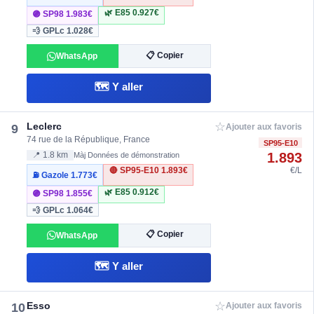
🌿 E85
0.927€
🟣 SP98
1.983€
💨 GPLc
1.028€
📋 Copier
WhatsApp
🗺️ Y aller
☆
Leclerc
9
Ajouter aux favoris
74 rue de la République, France
SP95-E10
1.893
📍 1.8 km
Màj Données de démonstration
🔴 SP95-E10
1.893€
€/L
⛽ Gazole
1.773€
🌿 E85
0.912€
🟣 SP98
1.855€
💨 GPLc
1.064€
📋 Copier
WhatsApp
🗺️ Y aller
☆
Esso
10
Ajouter aux favoris