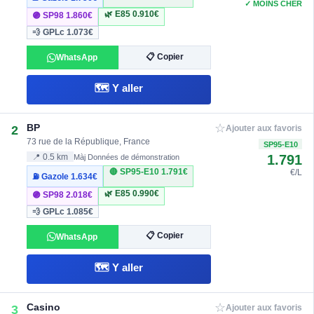
✓ MOINS CHER
🌿 E85
0.910€
🟣 SP98
1.860€
💨 GPLc
1.073€
📋 Copier
WhatsApp
🗺️ Y aller
☆
BP
2
Ajouter aux favoris
73 rue de la République, France
SP95-E10
1.791
📍 0.5 km
Màj Données de démonstration
🔴 SP95-E10
1.791€
€/L
⛽ Gazole
1.634€
🌿 E85
0.990€
🟣 SP98
2.018€
💨 GPLc
1.085€
📋 Copier
WhatsApp
🗺️ Y aller
☆
Casino
3
Ajouter aux favoris