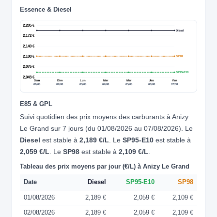
Essence & Diesel
2,205 €
Diesel
2,172 €
2,140 €
2,108 €
SP98
2,076 €
SP95-E10
2,043 €
Sam
Dim
Lun
Mar
Mer
Jeu
Ven
01/08
02/08
03/08
04/08
05/08
06/08
07/08
E85 & GPL
Suivi quotidien des prix moyens des carburants à Anizy
Le Grand sur 7 jours (du 01/08/2026 au 07/08/2026). Le
Diesel
est stable à
2,189 €/L
. Le
SP95-E10
est stable à
2,059 €/L
. Le
SP98
est stable à
2,109 €/L
.
Tableau des prix moyens par jour (€/L) à Anizy Le Grand
Date
Diesel
SP95-E10
SP98
01/08/2026
2,189 €
2,059 €
2,109 €
02/08/2026
2,189 €
2,059 €
2,109 €