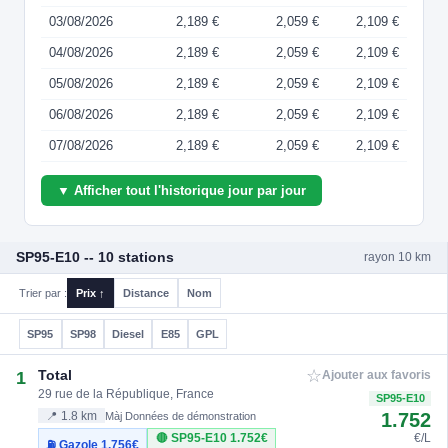
03/08/2026
2,189 €
2,059 €
2,109 €
04/08/2026
2,189 €
2,059 €
2,109 €
05/08/2026
2,189 €
2,059 €
2,109 €
06/08/2026
2,189 €
2,059 €
2,109 €
07/08/2026
2,189 €
2,059 €
2,109 €
▼ Afficher tout l'historique jour par jour
SP95-E10 -- 10 stations
rayon 10 km
Trier par :
Prix ↑
Distance
Nom
SP95
SP98
Diesel
E85
GPL
☆
Total
1
Ajouter aux favoris
29 rue de la République, France
SP95-E10
1.752
📍 1.8 km
Màj Données de démonstration
🔴 SP95-E10
1.752€
€/L
⛽ Gazole
1.756€