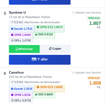
☆
Système U
5
Ajouter aux favoris
72 rue de la République, France
SP95-E10
1.807
📍 0.5 km
Màj Données de démonstration
🔴 SP95-E10
1.807€
€/L
⛽ Gazole
1.751€
🌿 E85
0.931€
🟣 SP98
1.944€
💨 GPLc
1.070€
📋 Copier
WhatsApp
🗺️ Y aller
☆
Carrefour
6
Ajouter aux favoris
153 rue de la République, France
SP95-E10
1.808
📍 1.6 km
Màj Données de démonstration
🔴 SP95-E10
1.808€
€/L
⛽ Gazole
1.563€
🌿 E85
0.884€
🟣 SP98
1.833€
💨 GPLc
0.973€