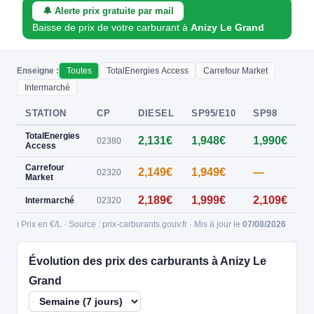
🔔 Alerte prix gratuite par mail
Baisse de prix de votre carburant à
Anizy Le Grand
Enseigne :
Toutes
TotalEnergies Access
Carrefour Market
Intermarché
STATION
CP
DIESEL
SP95/E10
SP98
E
TotalEnergies
2,131€
1,948€
1,990€
0
02380
Access
Carrefour
2,149€
1,949€
—
0
02320
Market
2,189€
1,999€
2,109€
Intermarché
02320
ℹ️ Prix en €/L · Source : prix-carburants.gouv.fr · Mis à jour le
07/08/2026
Évolution des prix des carburants à Anizy Le
Grand