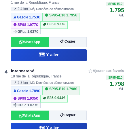
1 rue de la République, France
SP95-E10
1.795
📍 2.4 km
Màj Données de démonstration
🔴 SP95-E10
1.795€
€/L
⛽ Gazole
1.753€
🌿 E85
0.927€
🟣 SP98
1.977€
💨 GPLc
1.037€
📋 Copier
WhatsApp
🗺️ Y aller
☆
Intermarché
4
Ajouter aux favoris
18 rue de la République, France
SP95-E10
1.798
📍 2.8 km
Màj Données de démonstration
🔴 SP95-E10
1.798€
€/L
⛽ Gazole
1.789€
🌿 E85
0.944€
🟣 SP98
1.935€
💨 GPLc
1.023€
📋 Copier
WhatsApp
🗺️ Y aller