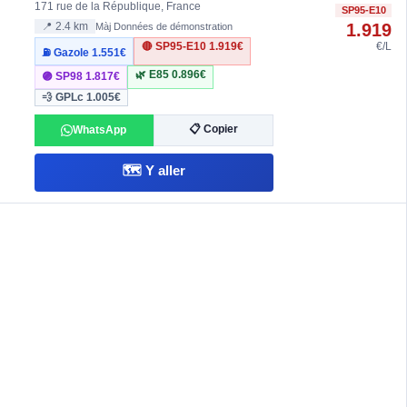
171 rue de la République, France
SP95-E10
1.919
📍 2.4 km
Màj Données de démonstration
🔴 SP95-E10
1.919€
€/L
⛽ Gazole
1.551€
🌿 E85
0.896€
🟣 SP98
1.817€
💨 GPLc
1.005€
📋 Copier
WhatsApp
🗺️ Y aller