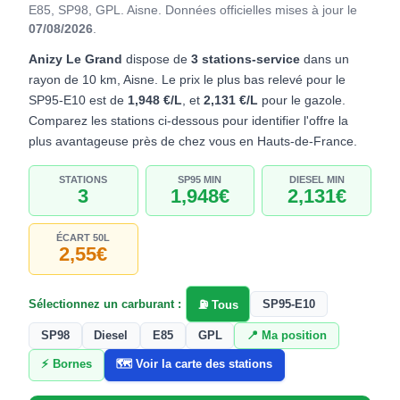
E85, SP98, GPL. Aisne.
Données officielles mises à jour le
07/08/2026
.
Anizy Le Grand
dispose de
3 stations-service
dans un
rayon de 10 km, Aisne. Le prix le plus bas relevé pour le
SP95-E10 est de
1,948 €/L
, et
2,131 €/L
pour le gazole.
Comparez les stations ci-dessous pour identifier l'offre la
plus avantageuse près de chez vous en Hauts-de-France.
STATIONS
SP95 MIN
DIESEL MIN
3
1,948€
2,131€
ÉCART 50L
2,55€
Sélectionnez un carburant :
SP95-E10
⛽ Tous
SP98
Diesel
E85
GPL
📍 Ma position
⚡ Bornes
🗺️ Voir la carte des stations