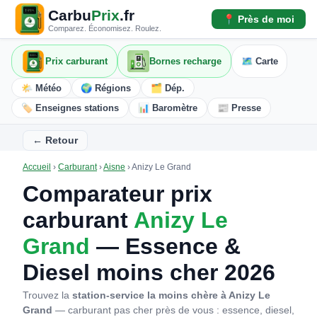
Carbu
Prix
.fr
📍 Près de moi
Comparez. Économisez. Roulez.
Prix carburant
Bornes recharge
🗺️ Carte
🌤️ Météo
🌍 Régions
🗂️ Dép.
🏷️ Enseignes stations
📊 Baromètre
📰 Presse
← Retour
Accueil
›
Carburant
›
Aisne
›
Anizy Le Grand
Comparateur prix
carburant
Anizy Le
Grand
— Essence &
Diesel moins cher 2026
Trouvez la
station-service la moins chère à Anizy Le
Grand
— carburant pas cher près de vous : essence, diesel,