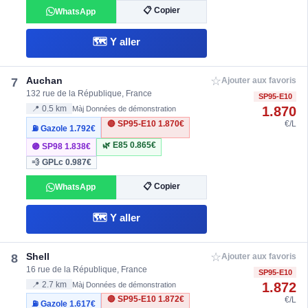
📋 Copier
WhatsApp
🗺️ Y aller
☆
Auchan
7
Ajouter aux favoris
132 rue de la République, France
SP95-E10
1.870
📍 0.5 km
Màj Données de démonstration
🔴 SP95-E10
1.870€
€/L
⛽ Gazole
1.792€
🌿 E85
0.865€
🟣 SP98
1.838€
💨 GPLc
0.987€
📋 Copier
WhatsApp
🗺️ Y aller
☆
Shell
8
Ajouter aux favoris
16 rue de la République, France
SP95-E10
1.872
📍 2.7 km
Màj Données de démonstration
🔴 SP95-E10
1.872€
€/L
⛽ Gazole
1.617€