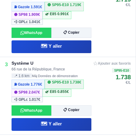
🔴 SP95-E10
1.719€
€/L
⛽ Gazole
1.591€
🌿 E85
0.991€
🟣 SP98
1.909€
💨 GPLc
1.041€
📋 Copier
WhatsApp
🗺️ Y aller
☆
Système U
3
Ajouter aux favoris
66 rue de la République, France
SP95-E10
1.738
📍 1.6 km
Màj Données de démonstration
🔴 SP95-E10
1.738€
€/L
⛽ Gazole
1.776€
🌿 E85
0.855€
🟣 SP98
2.047€
💨 GPLc
1.017€
📋 Copier
WhatsApp
🗺️ Y aller