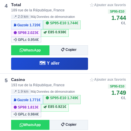
☆
Total
4
Ajouter aux favoris
189 rue de la République, France
SP95-E10
1.744
📍 2.0 km
Màj Données de démonstration
🔴 SP95-E10
1.744€
€/L
⛽ Gazole
1.720€
🌿 E85
0.938€
🟣 SP98
2.023€
💨 GPLc
0.954€
📋 Copier
WhatsApp
🗺️ Y aller
☆
Casino
5
Ajouter aux favoris
193 rue de la République, France
SP95-E10
1.749
📍 1.9 km
Màj Données de démonstration
🔴 SP95-E10
1.749€
€/L
⛽ Gazole
1.771€
🌿 E85
0.921€
🟣 SP98
1.813€
💨 GPLc
0.984€
📋 Copier
WhatsApp