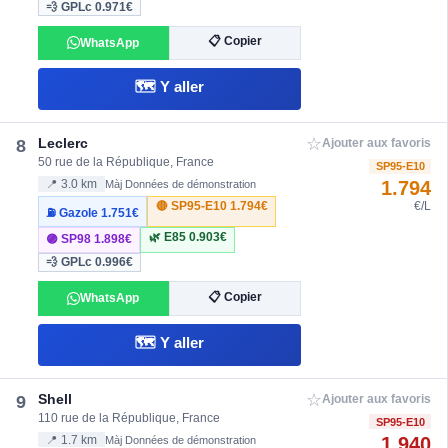
💨 GPLc
0.971€
📋 Copier
WhatsApp
🗺️ Y aller
☆
Leclerc
8
Ajouter aux favoris
50 rue de la République, France
SP95-E10
1.794
📍 3.0 km
Màj Données de démonstration
🔴 SP95-E10
1.794€
€/L
⛽ Gazole
1.751€
🌿 E85
0.903€
🟣 SP98
1.898€
💨 GPLc
0.996€
📋 Copier
WhatsApp
🗺️ Y aller
☆
Shell
9
Ajouter aux favoris
110 rue de la République, France
SP95-E10
1.940
📍 1.7 km
Màj Données de démonstration