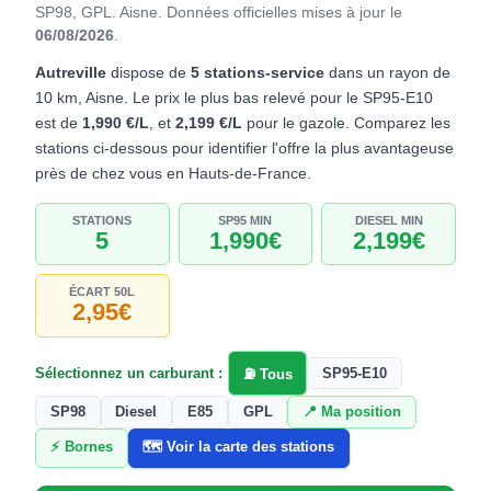
SP98, GPL. Aisne.
Données officielles mises à jour le
06/08/2026
.
Autreville
dispose de
5 stations-service
dans un rayon de
10 km, Aisne. Le prix le plus bas relevé pour le SP95-E10
est de
1,990 €/L
, et
2,199 €/L
pour le gazole. Comparez les
stations ci-dessous pour identifier l'offre la plus avantageuse
près de chez vous en Hauts-de-France.
STATIONS
SP95 MIN
DIESEL MIN
5
1,990€
2,199€
ÉCART 50L
2,95€
Sélectionnez un carburant :
SP95-E10
⛽ Tous
SP98
Diesel
E85
GPL
📍 Ma position
⚡ Bornes
🗺️ Voir la carte des stations