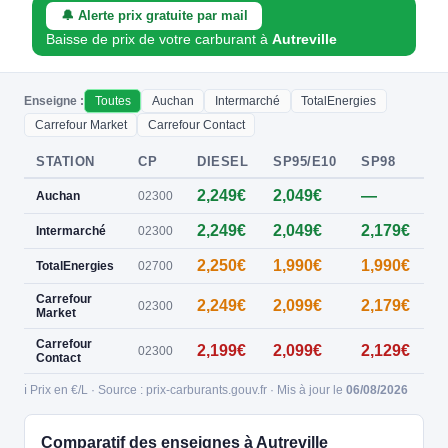
🔔 Alerte prix gratuite par mail
Baisse de prix de votre carburant à
Autreville
Enseigne :
Toutes
Auchan
Intermarché
TotalEnergies
Carrefour Market
Carrefour Contact
STATION
CP
DIESEL
SP95/E10
SP98
E
2,249€
2,049€
—
0
Auchan
02300
2,249€
2,049€
2,179€
0
Intermarché
02300
2,250€
1,990€
1,990€
TotalEnergies
02700
Carrefour
2,249€
2,099€
2,179€
02300
Market
Carrefour
2,199€
2,099€
2,129€
02300
Contact
ℹ️ Prix en €/L · Source : prix-carburants.gouv.fr · Mis à jour le
06/08/2026
Comparatif des enseignes à Autreville