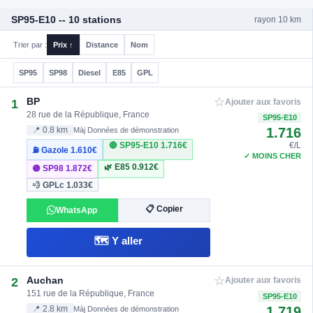
SP95-E10 -- 10 stations
rayon 10 km
Trier par :
Prix ↑
Distance
Nom
SP95
SP98
Diesel
E85
GPL
☆
BP
1
Ajouter aux favoris
28 rue de la République, France
SP95-E10
1.716
📍 0.8 km
Màj Données de démonstration
🔴 SP95-E10
1.716€
€/L
⛽ Gazole
1.610€
✓ MOINS CHER
🌿 E85
0.912€
🟣 SP98
1.872€
💨 GPLc
1.033€
📋 Copier
WhatsApp
🗺️ Y aller
☆
Auchan
2
Ajouter aux favoris
151 rue de la République, France
SP95-E10
1.719
📍 2.8 km
Màj Données de démonstration