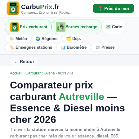
Carbu
Prix
.fr
📍 Près de moi
Comparez. Économisez. Roulez.
Prix carburant
Bornes recharge
🗺️ Carte
🌤️ Météo
🌍 Régions
🗂️ Dép.
🏷️ Enseignes stations
📊 Baromètre
📰 Presse
← Retour
Accueil
›
Carburant
›
Aisne
›
Autreville
Comparateur prix
carburant
Autreville
—
Essence & Diesel moins
cher 2026
Trouvez la
station-service la moins chère à Autreville
—
carburant pas cher près de vous : essence, diesel, E85,