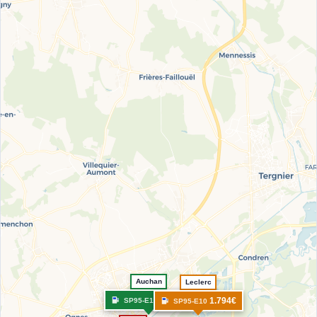
Auchan
Leclerc
1.719€
1.794€
SP95-E10
SP95-E10