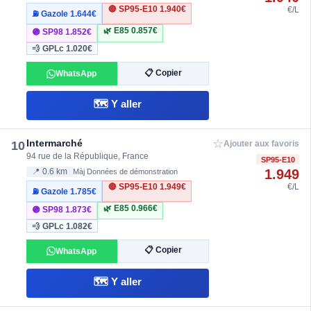
🔴 SP95-E10
1.940€
€/L
⛽ Gazole
1.644€
🌿 E85
0.857€
🟣 SP98
1.852€
💨 GPLc
1.020€
📋 Copier
WhatsApp
🗺️ Y aller
☆
Intermarché
10
Ajouter aux favoris
94 rue de la République, France
SP95-E10
1.949
📍 0.6 km
Màj Données de démonstration
🔴 SP95-E10
1.949€
€/L
⛽ Gazole
1.785€
🌿 E85
0.966€
🟣 SP98
1.873€
💨 GPLc
1.082€
📋 Copier
WhatsApp
🗺️ Y aller