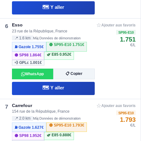
🗺️ Y aller
☆
Esso
6
Ajouter aux favoris
23 rue de la République, France
SP95-E10
1.751
📍 1.6 km
Màj Données de démonstration
🔴 SP95-E10
1.751€
€/L
⛽ Gazole
1.755€
🌿 E85
0.952€
🟣 SP98
1.864€
💨 GPLc
1.001€
📋 Copier
WhatsApp
🗺️ Y aller
☆
Carrefour
7
Ajouter aux favoris
154 rue de la République, France
SP95-E10
1.793
📍 2.0 km
Màj Données de démonstration
🔴 SP95-E10
1.793€
€/L
⛽ Gazole
1.627€
🌿 E85
0.888€
🟣 SP98
1.952€