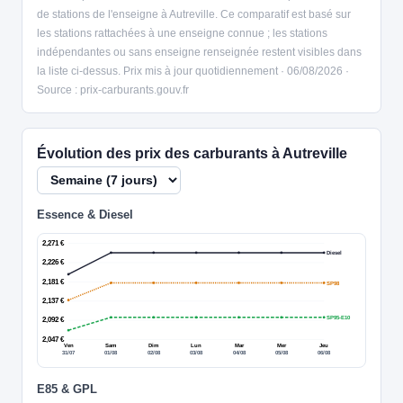
de stations de l'enseigne à Autreville. Ce comparatif est basé sur
les stations rattachées à une enseigne connue ; les stations
indépendantes ou sans enseigne renseignée restent visibles dans
la liste ci-dessus. Prix mis à jour quotidiennement · 06/08/2026 ·
Source : prix-carburants.gouv.fr
Évolution des prix des carburants à Autreville
Essence & Diesel
2,271 €
Diesel
2,226 €
2,181 €
SP98
2,137 €
SP95-E10
2,092 €
2,047 €
Ven
Sam
Dim
Lun
Mar
Mer
Jeu
31/07
01/08
02/08
03/08
04/08
05/08
06/08
E85 & GPL