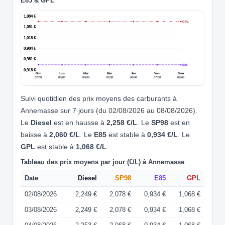
E85 & GPL
1,084 €
GPL
1,051 €
1,018 €
0,984 €
0,951 €
E85
0,918 €
Dim
Lun
Mar
Mer
Jeu
Ven
Sam
02/08
03/08
04/08
05/08
06/08
07/08
08/08
Suivi quotidien des prix moyens des carburants à
Annemasse sur 7 jours (du 02/08/2026 au 08/08/2026).
Le
Diesel
est en hausse à
2,258 €/L
. Le
SP98
est en
baisse à
2,060 €/L
. Le
E85
est stable à
0,934 €/L
. Le
GPL
est stable à
1,068 €/L
.
Tableau des prix moyens par jour (€/L) à Annemasse
Date
Diesel
SP98
E85
GPL
02/08/2026
2,249 €
2,078 €
0,934 €
1,068 €
03/08/2026
2,249 €
2,078 €
0,934 €
1,068 €