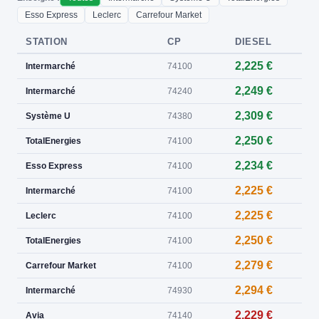
Esso Express
Leclerc
Carrefour Market
STATION
CP
DIESEL
2,225 €
Intermarché
74100
2,249 €
Intermarché
74240
2,309 €
Système U
74380
2,250 €
TotalEnergies
74100
2,234 €
Esso Express
74100
2,225 €
Intermarché
74100
2,225 €
Leclerc
74100
2,250 €
TotalEnergies
74100
2,279 €
Carrefour Market
74100
2,294 €
Intermarché
74930
2,229 €
Avia
74140