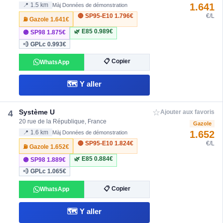
1.641
📍 1.5 km
Màj Données de démonstration
🔴 SP95-E10
1.796€
€/L
⛽ Gazole
1.641€
🌿 E85
0.989€
🟣 SP98
1.875€
💨 GPLc
0.993€
📋 Copier
WhatsApp
🗺️ Y aller
☆
Système U
4
Ajouter aux favoris
20 rue de la République, France
Gazole
1.652
📍 1.6 km
Màj Données de démonstration
🔴 SP95-E10
1.824€
€/L
⛽ Gazole
1.652€
🌿 E85
0.884€
🟣 SP98
1.889€
💨 GPLc
1.065€
📋 Copier
WhatsApp
🗺️ Y aller