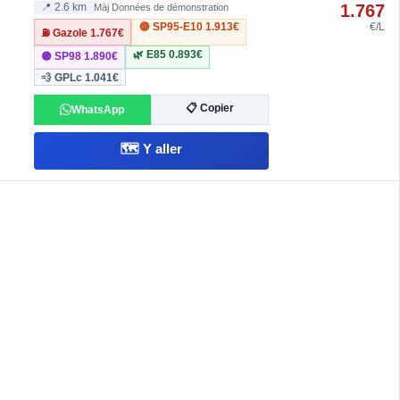
1.767
📍 2.6 km
Màj Données de démonstration
🔴 SP95-E10
1.913€
€/L
⛽ Gazole
1.767€
🌿 E85
0.893€
🟣 SP98
1.890€
💨 GPLc
1.041€
📋 Copier
WhatsApp
🗺️ Y aller