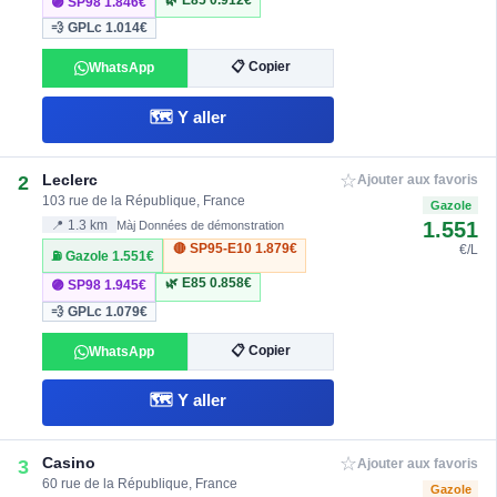
🟣 SP98
1.846€
💨 GPLc
1.014€
📋 Copier
WhatsApp
🗺️ Y aller
☆
Leclerc
2
Ajouter aux favoris
103 rue de la République, France
Gazole
1.551
📍 1.3 km
Màj Données de démonstration
🔴 SP95-E10
1.879€
€/L
⛽ Gazole
1.551€
🌿 E85
0.858€
🟣 SP98
1.945€
💨 GPLc
1.079€
📋 Copier
WhatsApp
🗺️ Y aller
☆
Casino
3
Ajouter aux favoris
60 rue de la République, France
Gazole