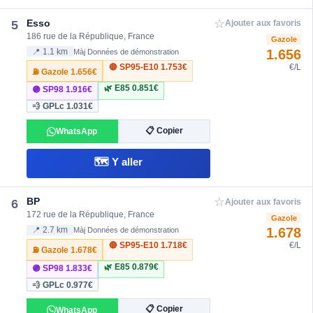
☆
Esso
5
Ajouter aux favoris
186 rue de la République, France
Gazole
1.656
📍 1.1 km
Màj Données de démonstration
🔴 SP95-E10
1.753€
€/L
⛽ Gazole
1.656€
🌿 E85
0.851€
🟣 SP98
1.916€
💨 GPLc
1.031€
📋 Copier
WhatsApp
🗺️ Y aller
☆
BP
6
Ajouter aux favoris
172 rue de la République, France
Gazole
1.678
📍 2.7 km
Màj Données de démonstration
🔴 SP95-E10
1.718€
€/L
⛽ Gazole
1.678€
🌿 E85
0.879€
🟣 SP98
1.833€
💨 GPLc
0.977€
📋 Copier
WhatsApp