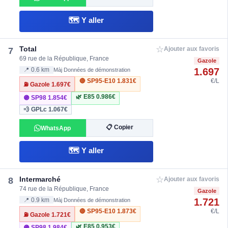
🗺️ Y aller
☆
Total
7
Ajouter aux favoris
69 rue de la République, France
Gazole
1.697
📍 0.6 km
Màj Données de démonstration
🔴 SP95-E10
1.831€
€/L
⛽ Gazole
1.697€
🌿 E85
0.986€
🟣 SP98
1.854€
💨 GPLc
1.067€
📋 Copier
WhatsApp
🗺️ Y aller
☆
Intermarché
8
Ajouter aux favoris
74 rue de la République, France
Gazole
1.721
📍 0.9 km
Màj Données de démonstration
🔴 SP95-E10
1.873€
€/L
⛽ Gazole
1.721€
🌿 E85
0.953€
🟣 SP98
1.984€