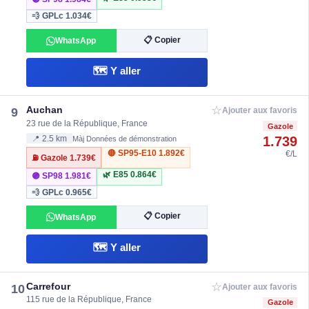
💨 GPLc
1.034€
📋 Copier
WhatsApp
🗺️ Y aller
☆
Auchan
9
Ajouter aux favoris
23 rue de la République, France
Gazole
1.739
📍 2.5 km
Màj Données de démonstration
🔴 SP95-E10
1.892€
€/L
⛽ Gazole
1.739€
🌿 E85
0.864€
🟣 SP98
1.981€
💨 GPLc
0.965€
📋 Copier
WhatsApp
🗺️ Y aller
☆
Carrefour
10
Ajouter aux favoris
115 rue de la République, France
Gazole