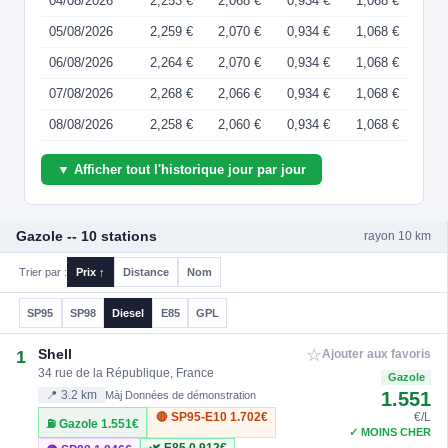
04/08/2026
2,253 €
2,068 €
0,934 €
1,068 €
05/08/2026
2,259 €
2,070 €
0,934 €
1,068 €
06/08/2026
2,264 €
2,070 €
0,934 €
1,068 €
07/08/2026
2,268 €
2,066 €
0,934 €
1,068 €
08/08/2026
2,258 €
2,060 €
0,934 €
1,068 €
▼ Afficher tout l'historique jour par jour
Gazole -- 10 stations
rayon 10 km
Trier par :
Prix ↑
Distance
Nom
SP95
SP98
Diesel
E85
GPL
☆
Shell
1
Ajouter aux favoris
34 rue de la République, France
Gazole
1.551
📍 3.2 km
Màj Données de démonstration
🔴 SP95-E10
1.702€
€/L
⛽ Gazole
1.551€
✓ MOINS CHER
🌿 E85
0.912€