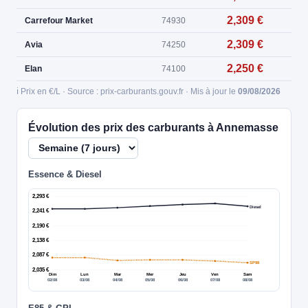
2,309 €
Carrefour Market
74930
2,309 €
Avia
74250
2,250 €
Elan
74100
ℹ️ Prix en €/L · Source : prix-carburants.gouv.fr · Mis à jour le
09/08/2026
Évolution des prix des carburants à Annemasse
Essence & Diesel
2,293 €
Diesel
2,241 €
2,190 €
2,138 €
2,087 €
SP98
2,035 €
Dim
Lun
Mar
Mer
Jeu
Ven
Sam
02/08
03/08
04/08
05/08
06/08
07/08
08/08