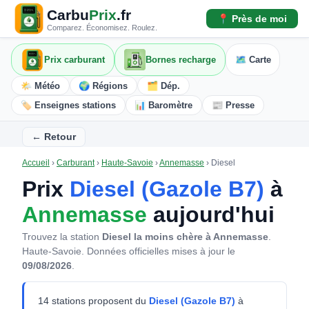
Carbu
Prix
.fr
📍 Près de moi
Comparez. Économisez. Roulez.
Prix carburant
Bornes recharge
🗺️ Carte
🌤️ Météo
🌍 Régions
🗂️ Dép.
🏷️ Enseignes stations
📊 Baromètre
📰 Presse
← Retour
Accueil
›
Carburant
›
Haute-Savoie
›
Annemasse
›
Diesel
Prix
Diesel (Gazole B7)
à
Annemasse
aujourd'hui
Trouvez la station
Diesel la moins chère à Annemasse
.
Haute-Savoie.
Données officielles mises à jour le
09/08/2026
.
14 stations proposent du
Diesel (Gazole B7)
à