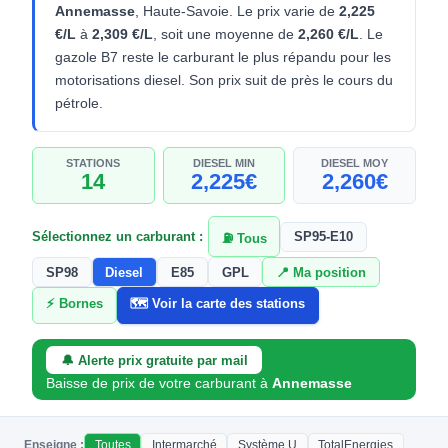
Annemasse
, Haute-Savoie. Le prix varie de
2,225
€/L
à
2,309 €/L
, soit une moyenne de
2,260 €/L
. Le
gazole B7 reste le carburant le plus répandu pour les
motorisations diesel. Son prix suit de près le cours du
pétrole.
STATIONS
DIESEL MIN
DIESEL MOY
14
2,225€
2,260€
Sélectionnez un carburant :
SP95-E10
⛽ Tous
SP98
Diesel
E85
GPL
📍 Ma position
⚡ Bornes
🗺️ Voir la carte des stations
🔔 Alerte prix gratuite par mail
Baisse de prix de votre carburant à
Annemasse
Enseigne :
Toutes
Intermarché
Système U
TotalEnergies