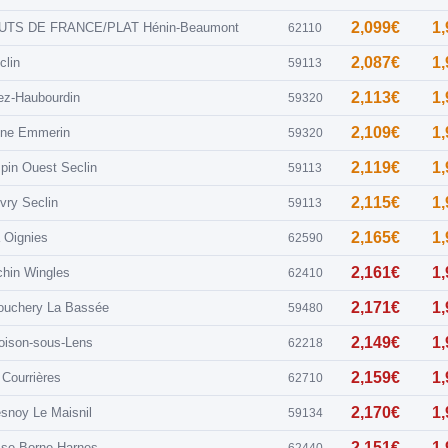
2,099€
1
UTS DE FRANCE/PLAT Hénin-Beaumont
62110
2,087€
1
clin
59113
2,113€
1
ez-Haubourdin
59320
2,109€
1
aine Emmerin
59320
2,119€
1
pin Ouest Seclin
59113
2,115€
1
vry Seclin
59113
2,165€
1
 Oignies
62590
2,161€
1
chin Wingles
62410
2,171€
1
ouchery La Bassée
59480
2,149€
1
oison-sous-Lens
62218
2,159€
1
 Courrières
62710
2,170€
1
esnoy Le Maisnil
59134
2,151€
1
sse Borne Harnes
62440