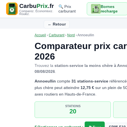
Carbu
Prix
.fr
🔍 Prix
Bornes
carburant
recharge
Comparez. Économisez.
Roulez.
← Retour
Accueil
›
Carburant
›
Nord
›
Annoeullin
Comparateur prix ca
2026
Trouvez la
station-service la moins chère à Anno
08/08/2026
.
Annoeullin
compte
31 stations-service
référencé
plus chère peut atteindre
12,75 €
sur un plein de 50 
axes routiers en Hauts-de-France.
STATIONS
20