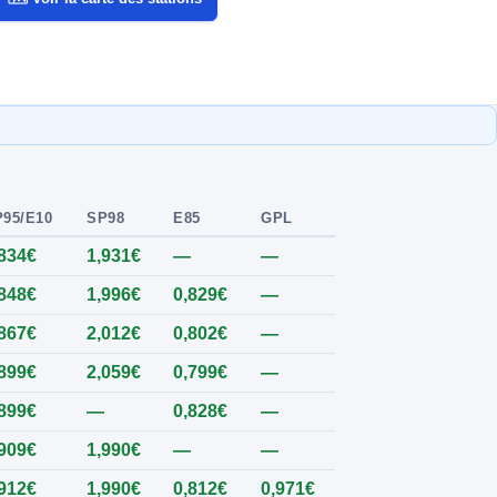
95/E10
SP98
E85
GPL
,834€
1,931€
—
—
,848€
1,996€
0,829€
—
,867€
2,012€
0,802€
—
,899€
2,059€
0,799€
—
,899€
—
0,828€
—
,909€
1,990€
—
—
,912€
1,990€
0,812€
0,971€