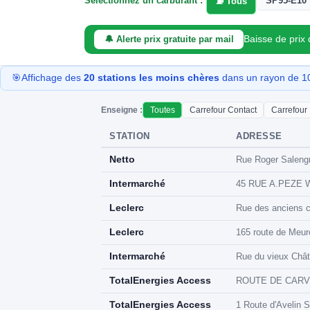
Sélectionnez un carburant :
SP95-E10
⛽ Tous
Baisse de prix
🔔 Alerte prix gratuite par mail
🎯
Affichage des
20 stations les moins chères
dans un rayon de 10
Enseigne :
Toutes
Carrefour Contact
Carrefour
STATION
ADRESSE
Netto
Rue Roger Salengr
Intermarché
45 RUE A.PEZE W
Leclerc
Rue des anciens c
Leclerc
165 route de Meur
Intermarché
Rue du vieux Chât
TotalEnergies Access
ROUTE DE CARVIN
TotalEnergies Access
1 Route d'Avelin S