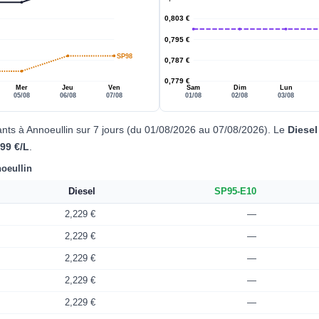
0,803 €
0,795 €
SP98
0,787 €
0,779 €
Mer
Jeu
Ven
Sam
Dim
Lun
05/08
06/08
07/08
01/08
02/08
03/08
ants à Annoeullin sur 7 jours (du 01/08/2026 au 07/08/2026). Le
Diesel
799 €/L
.
noeullin
Diesel
SP95-E10
2,229 €
—
2,229 €
—
2,229 €
—
2,229 €
—
2,229 €
—