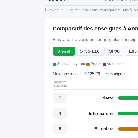
ℹ️ Prix en €/L · Source : prix-carburants.gouv.fr · Mis à jo
Comparatif des enseignes à Ann
Plus la barre verte est longue, plus l'ensei
Diesel
SP95-E10
SP98
E85
Sous la moyenne
Proche
Au-dessus
Moyenne locale :
2,125 €/L
· 7 enseignes
Nombre
stations
Netto
1
Intermarché
4
E.Leclerc
5