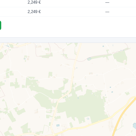
2,249 €
—
2,249 €
—