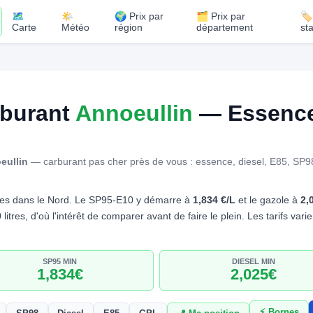
🗺️
🌤️
🌍 Prix par
🗂️ Prix par
🏷
Carte
Météo
région
département
st
rburant
Annoeullin
— Essence 
eullin
— carburant pas cher près de vous : essence, diesel, E85, SP
es dans le Nord. Le SP95-E10 y démarre à
1,834 €/L
et le gazole à
2,
litres, d'où l'intérêt de comparer avant de faire le plein. Les tarifs va
SP95 MIN
DIESEL MIN
1,834€
2,025€
⚡ Bornes