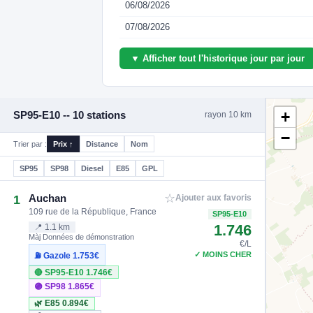
06/08/2026
07/08/2026
▼ Afficher tout l'historique jour par jour
+
SP95-E10 -- 10 stations
rayon 10 km
−
Trier par :
Prix ↑
Distance
Nom
SP95
SP98
Diesel
E85
GPL
☆
Auchan
1
Ajouter aux favoris
109 rue de la République, France
SP95-E10
1.746
📍 1.1 km
Màj Données de démonstration
€/L
✓ MOINS CHER
⛽ Gazole
1.753€
🔴 SP95-E10
1.746€
🟣 SP98
1.865€
🌿 E85
0.894€