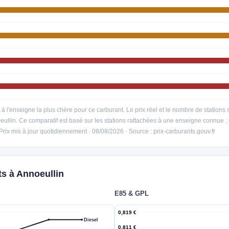
t à l'enseigne la plus chère pour ce carburant. Le prix réel et le nombre de station
eullin. Ce comparatif est basé sur les stations rattachées à une enseigne connue 
 Prix mis à jour quotidiennement · 08/08/2026 · Source : prix-carburants.gouv.fr
ts à Annoeullin
E85 & GPL
0,819 €
Diesel
0,811 €