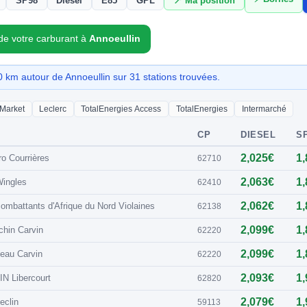
SP98
Diesel
E85
GPL
📍 Ma position
 de votre carburant à
Annoeullin
 km autour de Annoeullin sur 31 stations trouvées.
 Market
Leclerc
TotalEnergies Access
TotalEnergies
Intermarché
CP
DIESEL
SP
2,025€
1
o Courrières
62710
2,063€
1
ingles
62410
2,062€
1
ombattants d'Afrique du Nord Violaines
62138
2,099€
1
chin Carvin
62220
2,099€
1
eau Carvin
62220
2,093€
1
 Libercourt
62820
2,079€
1
eclin
59113