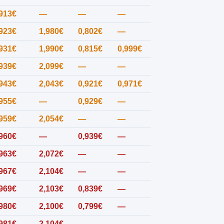
,913€
—
—
—
,923€
1,980€
0,802€
—
,931€
1,990€
0,815€
0,999€
,939€
2,099€
—
—
,943€
2,043€
0,921€
0,971€
,955€
—
0,929€
—
,959€
2,054€
—
—
,960€
—
0,939€
—
,963€
2,072€
—
—
,967€
2,104€
—
—
,969€
2,103€
0,839€
—
,980€
2,100€
0,799€
—
,981€
2,104€
—
—