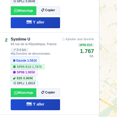
💨 GPLc
0.964€
📋 Copier
WhatsApp
🗺️ Y aller
☆
Système U
2
Ajouter aux favoris
94 rue de la République, France
SP95-E10
1.767
📍 0.4 km
Màj Données de démonstration
€/L
⛽ Gazole
1.561€
🔴 SP95-E10
1.767€
🟣 SP98
1.905€
🌿 E85
0.969€
💨 GPLc
1.081€
📋 Copier
WhatsApp
🗺️ Y aller