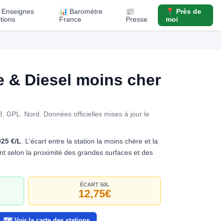
️ Enseignes
📊 Baromètre
📰
📍 Près de
ations
France
Presse
moi
& Diesel moins cher
98, GPL. Nord.
Données officielles mises à jour le
025 €/L
. L'écart entre la station la moins chère et la
rient selon la proximité des grandes surfaces et des
ÉCART 50L
12,75€
🗺️ Voir la carte des stations