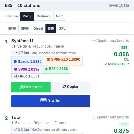
E85 -- 10 stations
rayon 10 km
Trier par :
Prix ↑
Distance
Nom
SP95
SP98
Diesel
E85
GPL
☆
Système U
1
Ajouter aux favoris
51 rue de la République, France
E85
0.866
📍 1.7 km
Màj Données de démonstration
🔴 SP95-E10
1.889€
€/L
⛽ Gazole
1.583€
✓ MOINS CHER
🌿 E85
0.866€
🟣 SP98
2.039€
💨 GPLc
1.030€
📋 Copier
WhatsApp
🗺️ Y aller
☆
Total
2
Ajouter aux favoris
116 rue de la République, France
E85
0.875
📍 2.0 km
Màj Données de démonstration