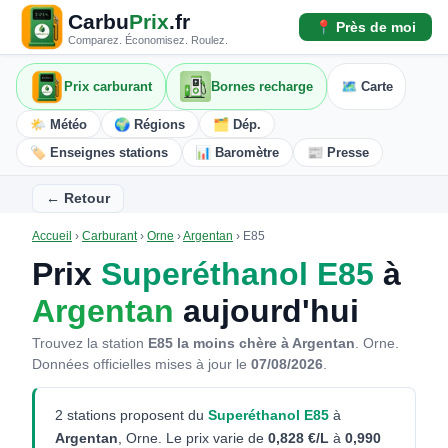
Carbu
Prix
.fr
📍 Près de moi
Comparez. Économisez. Roulez.
Prix carburant
Bornes recharge
🗺️ Carte
🌤️ Météo
🌍 Régions
🗂️ Dép.
🏷️ Enseignes stations
📊 Baromètre
📰 Presse
← Retour
Accueil
›
Carburant
›
Orne
›
Argentan
›
E85
Prix
Superéthanol E85
à
Argentan
aujourd'hui
Trouvez la station
E85 la moins chère à Argentan
. Orne.
Données officielles mises à jour le
07/08/2026
.
2 stations proposent du
Superéthanol E85
à
Argentan
, Orne. Le prix varie de
0,828 €/L
à
0,990