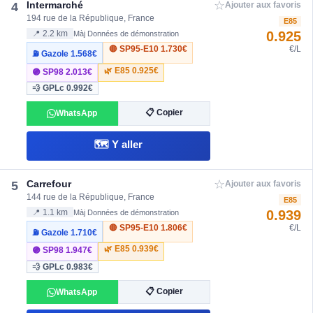
☆
Intermarché
4
Ajouter aux favoris
194 rue de la République, France
E85
0.925
📍 2.2 km
Màj Données de démonstration
🔴 SP95-E10
1.730€
€/L
⛽ Gazole
1.568€
🌿 E85
0.925€
🟣 SP98
2.013€
💨 GPLc
0.992€
📋 Copier
WhatsApp
🗺️ Y aller
☆
Carrefour
5
Ajouter aux favoris
144 rue de la République, France
E85
0.939
📍 1.1 km
Màj Données de démonstration
🔴 SP95-E10
1.806€
€/L
⛽ Gazole
1.710€
🌿 E85
0.939€
🟣 SP98
1.947€
💨 GPLc
0.983€
📋 Copier
WhatsApp