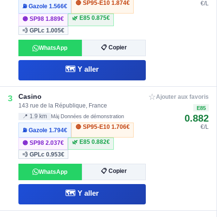
🔴 SP95-E10
1.874€
€/L
⛽ Gazole
1.566€
🌿 E85
0.875€
🟣 SP98
1.889€
💨 GPLc
1.005€
📋 Copier
WhatsApp
🗺️ Y aller
☆
Casino
3
Ajouter aux favoris
143 rue de la République, France
E85
0.882
📍 1.9 km
Màj Données de démonstration
🔴 SP95-E10
1.706€
€/L
⛽ Gazole
1.794€
🌿 E85
0.882€
🟣 SP98
2.037€
💨 GPLc
0.953€
📋 Copier
WhatsApp
🗺️ Y aller