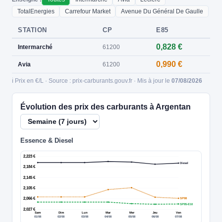
TotalEnergies
Carrefour Market
Avenue Du Général De Gaulle
STATION
CP
E85
0,828 €
Intermarché
61200
0,990 €
Avia
61200
ℹ️ Prix en €/L · Source : prix-carburants.gouv.fr · Mis à jour le
07/08/2026
Évolution des prix des carburants à Argentan
Essence & Diesel
2,223 €
Diesel
2,184 €
2,145 €
2,105 €
2,066 €
SP98
SP95-E10
2,027 €
Sam
Dim
Lun
Mar
Mer
Jeu
Ven
01/08
02/08
03/08
04/08
05/08
06/08
07/08