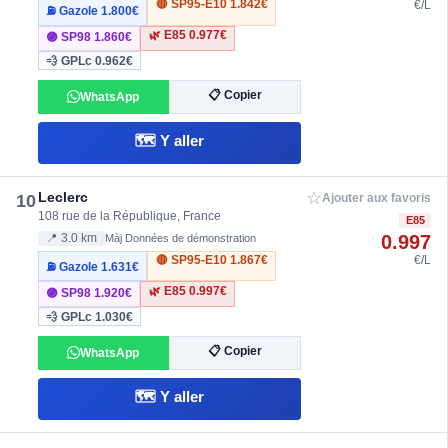
🔴 SP95-E10
1.842€
€/L
⛽ Gazole
1.800€
🌿 E85
0.977€
🟣 SP98
1.860€
💨 GPLc
0.962€
📋 Copier
WhatsApp
🗺️ Y aller
☆
Leclerc
10
Ajouter aux favoris
108 rue de la République, France
E85
0.997
📍 3.0 km
Màj Données de démonstration
🔴 SP95-E10
1.867€
€/L
⛽ Gazole
1.631€
🌿 E85
0.997€
🟣 SP98
1.920€
💨 GPLc
1.030€
📋 Copier
WhatsApp
🗺️ Y aller