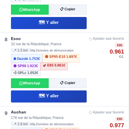
📋 Copier
WhatsApp
🗺️ Y aller
☆
Esso
8
Ajouter aux favoris
32 rue de la République, France
E85
0.961
📍 1.5 km
Màj Données de démonstration
🔴 SP95-E10
1.897€
€/L
⛽ Gazole
1.753€
🌿 E85
0.961€
🟣 SP98
1.923€
💨 GPLc
1.052€
📋 Copier
WhatsApp
🗺️ Y aller
☆
Auchan
9
Ajouter aux favoris
176 rue de la République, France
E85
0.977
📍 2.8 km
Màj Données de démonstration