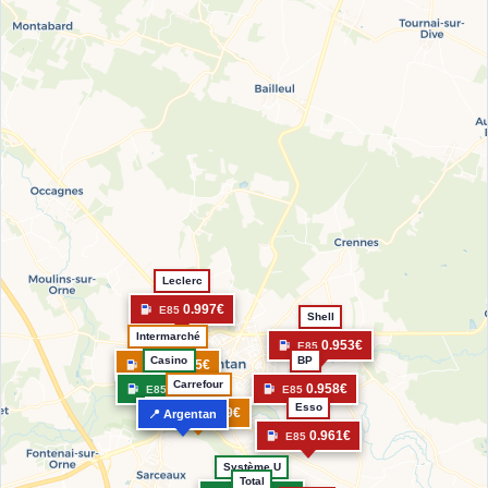
Leclerc
0.997€
E85
Shell
Intermarché
0.953€
E85
Casino
BP
0.925€
E85
Carrefour
0.882€
0.958€
E85
E85
Esso
0.939€
📍 Argentan
E85
0.961€
E85
Système U
Total