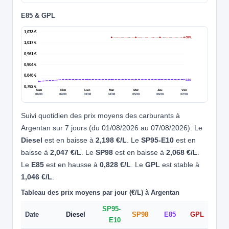
E85 & GPL
1,073 €
GPL
1,017 €
0,961 €
0,904 €
0,848 €
E85
0,792 €
Sam
Dim
Lun
Mar
Mer
Jeu
Ven
01/08
02/08
03/08
04/08
05/08
06/08
07/08
Suivi quotidien des prix moyens des carburants à
Argentan sur 7 jours (du 01/08/2026 au 07/08/2026). Le
Diesel
est en baisse à
2,198 €/L
. Le
SP95-E10
est en
baisse à
2,047 €/L
. Le
SP98
est en baisse à
2,068 €/L
.
Le
E85
est en hausse à
0,828 €/L
. Le
GPL
est stable à
1,046 €/L
.
Tableau des prix moyens par jour (€/L) à Argentan
SP95-
Date
Diesel
SP98
E85
GPL
E10