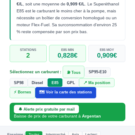
€/L
, soit une moyenne de
0,909 €/L
. Le Superéthanol
E85 est le carburant le moins cher à la pompe, mais
nécessite un boîtier de conversion homologué ou un
moteur Flex-Fuel. Sa surconsommation d'environ 25
% reste compensée par son prix bas.
STATIONS
E85 MIN
E85 MOY
2
0,828€
0,909€
Sélectionnez un carburant :
SP95-E10
⛽ Tous
SP98
Diesel
E85
GPL
📍 Ma position
⚡ Bornes
🗺️ Voir la carte des stations
🔔 Alerte prix gratuite par mail
Baisse de prix de votre carburant à
Argentan
Enseigne :
Toutes
Intermarché
Avia
Leclerc