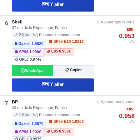
🗺️ Y aller
☆
Shell
6
Ajouter aux favoris
37 rue de la République, France
E85
0.953
📍 2.5 km
Màj Données de démonstration
🔴 SP95-E10
1.821€
€/L
⛽ Gazole
1.552€
🌿 E85
0.953€
🟣 SP98
1.996€
💨 GPLc
0.974€
📋 Copier
WhatsApp
🗺️ Y aller
☆
BP
7
Ajouter aux favoris
43 rue de la République, France
E85
0.958
📍 1.6 km
Màj Données de démonstration
🔴 SP95-E10
1.936€
€/L
⛽ Gazole
1.557€
🌿 E85
0.958€
🟣 SP98
1.902€
💨 GPLc
0.997€