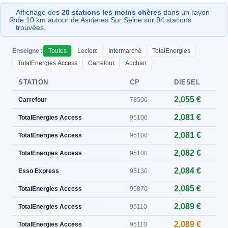
Affichage des
20 stations les moins chères
dans un rayon
🎯
de 10 km autour de Asnieres Sur Seine sur 94 stations
trouvées.
Enseigne :
Toutes
Leclerc
Intermarché
TotalEnergies
TotalEnergies Access
Carrefour
Auchan
STATION
CP
DIESEL
2,055 €
Carrefour
78500
2,081 €
TotalEnergies Access
95100
2,081 €
TotalEnergies Access
95100
2,082 €
TotalEnergies Access
95100
2,084 €
Esso Express
95130
2,085 €
TotalEnergies Access
95870
2,089 €
TotalEnergies Access
95110
2,089 €
TotalEnergies Access
95110