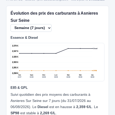
Évolution des prix des carburants à Asnieres
Sur Seine
Essence & Diesel
2,370 €
Diesel
2,347 €
2,325 €
2,303 €
2,281 €
SP98
2,258 €
Ven
Sam
Dim
Lun
Mar
Mer
Jeu
31/07
01/08
02/08
03/08
04/08
05/08
06/08
E85 & GPL
Suivi quotidien des prix moyens des carburants à
Asnieres Sur Seine sur 7 jours (du 31/07/2026 au
06/08/2026). Le
Diesel
est en hausse à
2,359 €/L
. Le
SP98
est stable à
2,269 €/L
.