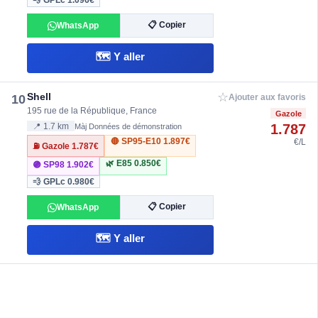
💨 GPLc
1.096€
📋 Copier
WhatsApp
🗺️ Y aller
☆
Shell
10
Ajouter aux favoris
195 rue de la République, France
Gazole
1.787
📍 1.7 km
Màj Données de démonstration
🔴 SP95-E10
1.897€
€/L
⛽ Gazole
1.787€
🌿 E85
0.850€
🟣 SP98
1.902€
💨 GPLc
0.980€
📋 Copier
WhatsApp
🗺️ Y aller