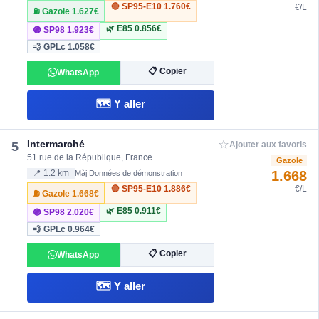
🔴 SP95-E10
1.760€
€/L
⛽ Gazole
1.627€
🌿 E85
0.856€
🟣 SP98
1.923€
💨 GPLc
1.058€
📋 Copier
WhatsApp
🗺️ Y aller
☆
Intermarché
5
Ajouter aux favoris
51 rue de la République, France
Gazole
1.668
📍 1.2 km
Màj Données de démonstration
🔴 SP95-E10
1.886€
€/L
⛽ Gazole
1.668€
🌿 E85
0.911€
🟣 SP98
2.020€
💨 GPLc
0.964€
📋 Copier
WhatsApp
🗺️ Y aller