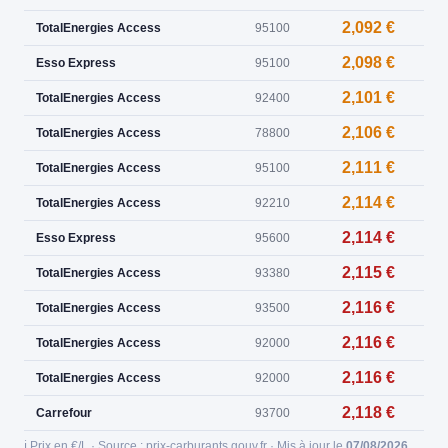
2,092 €
TotalEnergies Access
95100
2,098 €
Esso Express
95100
2,101 €
TotalEnergies Access
92400
2,106 €
TotalEnergies Access
78800
2,111 €
TotalEnergies Access
95100
2,114 €
TotalEnergies Access
92210
2,114 €
Esso Express
95600
2,115 €
TotalEnergies Access
93380
2,116 €
TotalEnergies Access
93500
2,116 €
TotalEnergies Access
92000
2,116 €
TotalEnergies Access
92000
2,118 €
Carrefour
93700
ℹ️ Prix en €/L · Source : prix-carburants.gouv.fr · Mis à jour le
07/08/2026