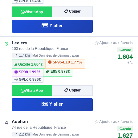
💨 GPLc
1.043€
📋 Copier
WhatsApp
🗺️ Y aller
☆
Leclerc
3
Ajouter aux favoris
103 rue de la République, France
Gazole
1.604
📍 1.7 km
Màj Données de démonstration
🔴 SP95-E10
1.775€
€/L
⛽ Gazole
1.604€
🌿 E85
0.878€
🟣 SP98
1.993€
💨 GPLc
0.986€
📋 Copier
WhatsApp
🗺️ Y aller
☆
Auchan
4
Ajouter aux favoris
74 rue de la République, France
Gazole
1.627
📍 2.2 km
Màj Données de démonstration