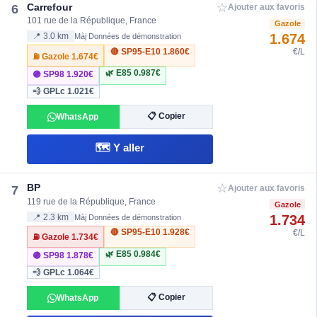
☆
Carrefour
6
Ajouter aux favoris
101 rue de la République, France
Gazole
1.674
📍 3.0 km
Màj Données de démonstration
🔴 SP95-E10
1.860€
€/L
⛽ Gazole
1.674€
🌿 E85
0.987€
🟣 SP98
1.920€
💨 GPLc
1.021€
📋 Copier
WhatsApp
🗺️ Y aller
☆
BP
7
Ajouter aux favoris
119 rue de la République, France
Gazole
1.734
📍 2.3 km
Màj Données de démonstration
🔴 SP95-E10
1.928€
€/L
⛽ Gazole
1.734€
🌿 E85
0.984€
🟣 SP98
1.878€
💨 GPLc
1.064€
📋 Copier
WhatsApp