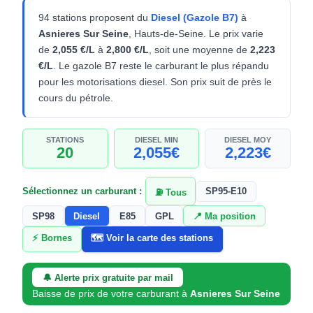
94 stations proposent du
Diesel (Gazole B7)
à
Asnieres Sur Seine
, Hauts-de-Seine. Le prix varie
de
2,055 €/L
à
2,800 €/L
, soit une moyenne de
2,223
€/L
. Le gazole B7 reste le carburant le plus répandu
pour les motorisations diesel. Son prix suit de près le
cours du pétrole.
STATIONS
DIESEL MIN
DIESEL MOY
20
2,055€
2,223€
Sélectionnez un carburant :
SP95-E10
⛽ Tous
SP98
Diesel
E85
GPL
📍 Ma position
⚡ Bornes
🗺️ Voir la carte des stations
🔔 Alerte prix gratuite par mail
Baisse de prix de votre carburant à
Asnieres Sur Seine