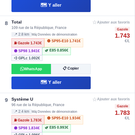
🗺️ Y aller
☆
Total
8
Ajouter aux favoris
109 rue de la République, France
Gazole
1.743
📍 2.8 km
Màj Données de démonstration
🔴 SP95-E10
1.741€
€/L
⛽ Gazole
1.743€
🌿 E85
0.856€
🟣 SP98
1.941€
💨 GPLc
1.002€
📋 Copier
WhatsApp
🗺️ Y aller
☆
Système U
9
Ajouter aux favoris
96 rue de la République, France
Gazole
1.783
📍 2.4 km
Màj Données de démonstration
🔴 SP95-E10
1.934€
€/L
⛽ Gazole
1.783€
🌿 E85
0.993€
🟣 SP98
1.834€