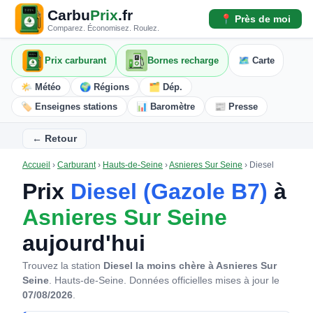
Carbu
Prix
.fr
📍 Près de moi
Comparez. Économisez. Roulez.
Prix carburant
Bornes recharge
🗺️ Carte
🌤️ Météo
🌍 Régions
🗂️ Dép.
🏷️ Enseignes stations
📊 Baromètre
📰 Presse
← Retour
Accueil
›
Carburant
›
Hauts-de-Seine
›
Asnieres Sur Seine
›
Diesel
Prix
Diesel (Gazole B7)
à
Asnieres Sur Seine
aujourd'hui
Trouvez la station
Diesel la moins chère à Asnieres Sur
Seine
. Hauts-de-Seine.
Données officielles mises à jour le
07/08/2026
.