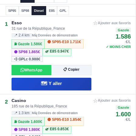
SP95
SP98
Diesel
E85
GPL
☆
Esso
1
Ajouter aux favoris
31 rue de la République, France
Gazole
1.586
📍 2.4 km
Màj Données de démonstration
🔴 SP95-E10
1.711€
€/L
⛽ Gazole
1.586€
✓ MOINS CHER
🌿 E85
0.947€
🟣 SP98
1.865€
💨 GPLc
0.988€
📋 Copier
WhatsApp
🗺️ Y aller
☆
Casino
2
Ajouter aux favoris
185 rue de la République, France
Gazole
1.600
📍 1.3 km
Màj Données de démonstration
🔴 SP95-E10
1.854€
€/L
⛽ Gazole
1.600€
🌿 E85
0.853€
🟣 SP98
1.980€