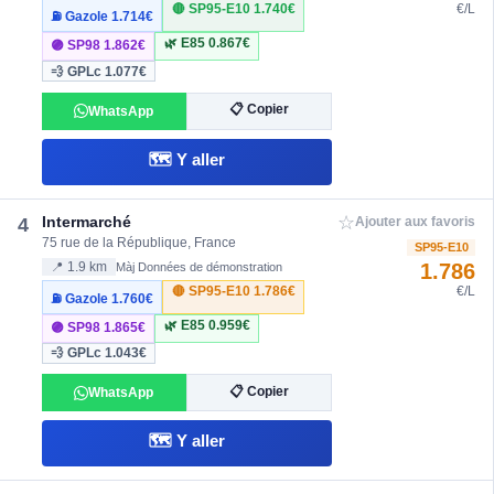
🔴 SP95-E10
1.740€
€/L
⛽ Gazole
1.714€
🌿 E85
0.867€
🟣 SP98
1.862€
💨 GPLc
1.077€
📋 Copier
WhatsApp
🗺️ Y aller
☆
Intermarché
4
Ajouter aux favoris
75 rue de la République, France
SP95-E10
1.786
📍 1.9 km
Màj Données de démonstration
🔴 SP95-E10
1.786€
€/L
⛽ Gazole
1.760€
🌿 E85
0.959€
🟣 SP98
1.865€
💨 GPLc
1.043€
📋 Copier
WhatsApp
🗺️ Y aller