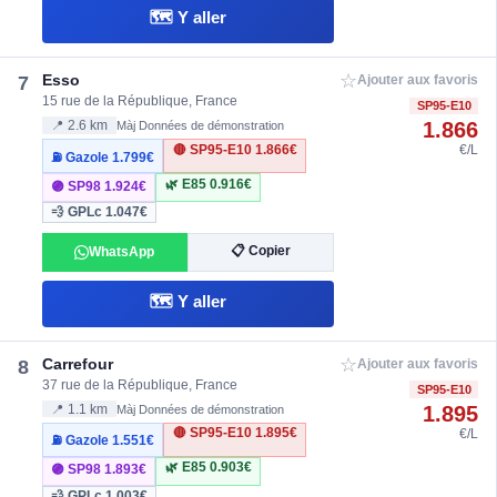
🗺️ Y aller
☆
Esso
7
Ajouter aux favoris
15 rue de la République, France
SP95-E10
1.866
📍 2.6 km
Màj Données de démonstration
🔴 SP95-E10
1.866€
€/L
⛽ Gazole
1.799€
🌿 E85
0.916€
🟣 SP98
1.924€
💨 GPLc
1.047€
📋 Copier
WhatsApp
🗺️ Y aller
☆
Carrefour
8
Ajouter aux favoris
37 rue de la République, France
SP95-E10
1.895
📍 1.1 km
Màj Données de démonstration
🔴 SP95-E10
1.895€
€/L
⛽ Gazole
1.551€
🌿 E85
0.903€
🟣 SP98
1.893€
💨 GPLc
1.003€