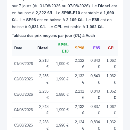
sur 7 jours (du 01/08/2026 au 07/08/2026). Le
Diesel
est
en hausse à
2,222 €/L
. Le
SP95-E10
est stable à
1,990
€/L
. Le
SP98
est en baisse à
2,109 €/L
. Le
E85
est en
baisse à
0,831 €/L
. Le
GPL
est stable à
1,062 €/L
.
Tableau des prix moyens par jour (€/L) à Auch
SP95-
Date
Diesel
SP98
E85
GPL
E10
2,218
2,132
0,840
1,062
01/08/2026
1,990 €
€
€
€
€
2,235
2,132
0,840
1,062
02/08/2026
1,990 €
€
€
€
€
2,235
2,132
0,840
1,062
03/08/2026
1,990 €
€
€
€
€
2,243
2,132
0,837
1,062
04/08/2026
1,990 €
€
€
€
€
2,238
2,124
0,834
1,062
05/08/2026
1,990 €
€
€
€
€