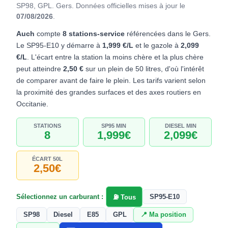
SP98, GPL. Gers.
Données officielles mises à jour le
07/08/2026
.
Auch
compte
8 stations-service
référencées dans le Gers.
Le SP95-E10 y démarre à
1,999 €/L
et le gazole à
2,099
€/L
. L'écart entre la station la moins chère et la plus chère
peut atteindre
2,50 €
sur un plein de 50 litres, d'où l'intérêt
de comparer avant de faire le plein. Les tarifs varient selon
la proximité des grandes surfaces et des axes routiers en
Occitanie.
STATIONS
SP95 MIN
DIESEL MIN
8
1,999€
2,099€
ÉCART 50L
2,50€
Sélectionnez un carburant :
SP95-E10
⛽ Tous
SP98
Diesel
E85
GPL
📍 Ma position