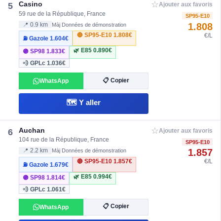
☆
Casino
5
Ajouter aux favoris
59 rue de la République, France
SP95-E10
1.808
📍 0.9 km
Màj Données de démonstration
🔴 SP95-E10
1.808€
€/L
⛽ Gazole
1.604€
🌿 E85
0.890€
🟣 SP98
1.833€
💨 GPLc
1.036€
📋 Copier
WhatsApp
🗺️ Y aller
☆
Auchan
6
Ajouter aux favoris
104 rue de la République, France
SP95-E10
1.857
📍 2.2 km
Màj Données de démonstration
🔴 SP95-E10
1.857€
€/L
⛽ Gazole
1.679€
🌿 E85
0.994€
🟣 SP98
1.814€
💨 GPLc
1.061€
📋 Copier
WhatsApp