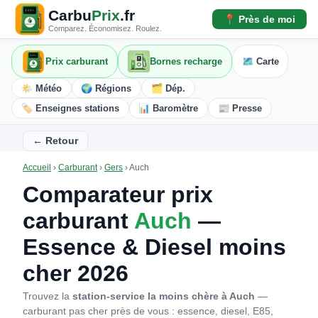
Carbu
Prix
.fr
📍 Près de moi
Comparez. Économisez. Roulez.
Prix carburant
Bornes recharge
🗺️ Carte
🌤️ Météo
🌍 Régions
🗂️ Dép.
🏷️ Enseignes stations
📊 Baromètre
📰 Presse
← Retour
Accueil
›
Carburant
›
Gers
›
Auch
Comparateur prix
carburant
Auch
—
Essence & Diesel moins
cher 2026
Trouvez la
station-service la moins chère à Auch
—
carburant pas cher près de vous : essence, diesel, E85,