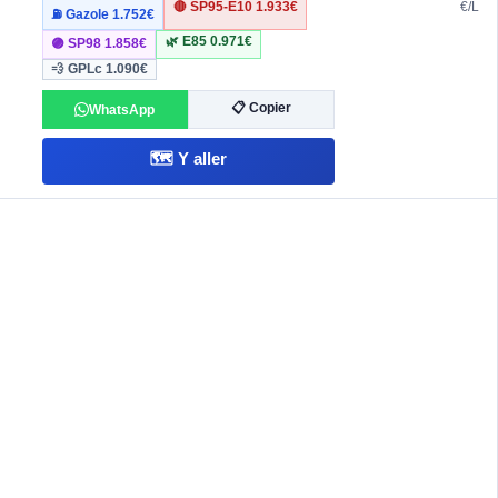
🔴 SP95-E10
1.933€
€/L
⛽ Gazole
1.752€
🌿 E85
0.971€
🟣 SP98
1.858€
💨 GPLc
1.090€
📋 Copier
WhatsApp
🗺️ Y aller