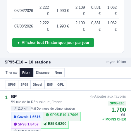
2,222
2,109
0,831
1,062
06/08/2026
1,990 €
€
€
€
€
2,222
2,109
0,831
1,062
07/08/2026
1,990 €
€
€
€
€
▼ Afficher tout l'historique jour par jour
SP95-E10 -- 10 stations
rayon 10 km
Trier par :
Prix ↑
Distance
Nom
SP95
SP98
Diesel
E85
GPL
☆
BP
1
Ajouter aux favoris
59 rue de la République, France
SP95-E10
1.700
📍 2.0 km
Màj Données de démonstration
🔴 SP95-E10
1.700€
€/L
⛽ Gazole
1.651€
✓ MOINS CHER
🌿 E85
0.920€
🟣 SP98
1.845€