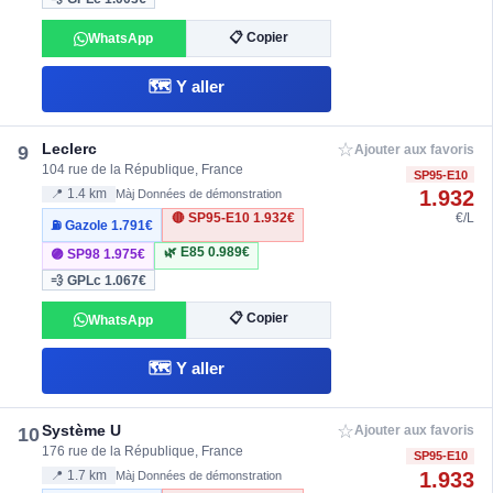
📋 Copier
WhatsApp
🗺️ Y aller
☆
Leclerc
9
Ajouter aux favoris
104 rue de la République, France
SP95-E10
1.932
📍 1.4 km
Màj Données de démonstration
🔴 SP95-E10
1.932€
€/L
⛽ Gazole
1.791€
🌿 E85
0.989€
🟣 SP98
1.975€
💨 GPLc
1.067€
📋 Copier
WhatsApp
🗺️ Y aller
☆
Système U
10
Ajouter aux favoris
176 rue de la République, France
SP95-E10
1.933
📍 1.7 km
Màj Données de démonstration