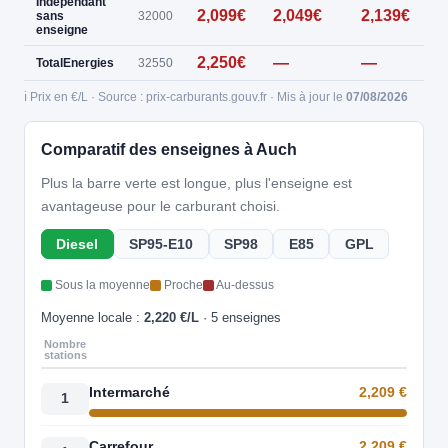
Indépendant
2,099€
2,049€
2,139€
sans
32000
enseigne
2,250€
—
—
TotalEnergies
32550
ℹ️ Prix en €/L · Source : prix-carburants.gouv.fr · Mis à jour le
07/08/2026
Comparatif des enseignes à Auch
Plus la barre verte est longue, plus l'enseigne est
avantageuse pour le carburant choisi.
Diesel
SP95-E10
SP98
E85
GPL
Sous la moyenne
Proche
Au-dessus
Moyenne locale :
2,220 €/L
· 5 enseignes
Nombre
stations
Intermarché
2,209 €
1
Carrefour
2,209 €