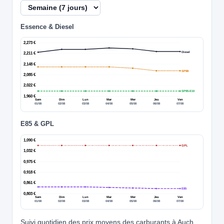
Essence & Diesel
2,273 €
Diesel
2,211 €
2,148 €
SP98
2,085 €
2,022 €
SP95-E10
1,960 €
Sam
Dim
Lun
Mar
Mer
Jeu
Ven
01/08
02/08
03/08
04/08
05/08
06/08
07/08
E85 & GPL
1,090 €
GPL
1,032 €
0,975 €
0,918 €
0,861 €
E85
0,803 €
Sam
Dim
Lun
Mar
Mer
Jeu
Ven
01/08
02/08
03/08
04/08
05/08
06/08
07/08
Suivi quotidien des prix moyens des carburants à Auch