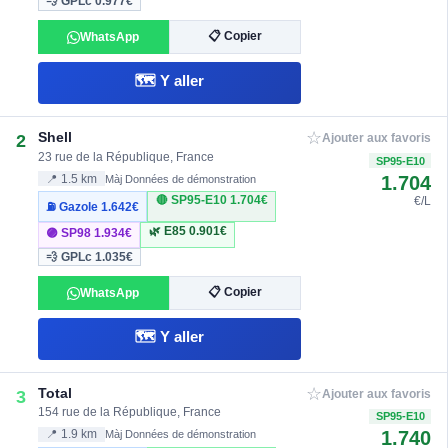
💨 GPLc
0.977€
📋 Copier
WhatsApp
🗺️ Y aller
☆
Shell
2
Ajouter aux favoris
23 rue de la République, France
SP95-E10
1.704
📍 1.5 km
Màj Données de démonstration
🔴 SP95-E10
1.704€
€/L
⛽ Gazole
1.642€
🌿 E85
0.901€
🟣 SP98
1.934€
💨 GPLc
1.035€
📋 Copier
WhatsApp
🗺️ Y aller
☆
Total
3
Ajouter aux favoris
154 rue de la République, France
SP95-E10
1.740
📍 1.9 km
Màj Données de démonstration