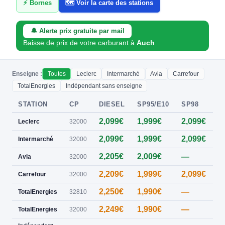
⚡ Bornes
🗺️ Voir la carte des stations
🔔 Alerte prix gratuite par mail
Baisse de prix de votre carburant à
Auch
Enseigne :
Toutes
Leclerc
Intermarché
Avia
Carrefour
TotalEnergies
Indépendant sans enseigne
STATION
CP
DIESEL
SP95/E10
SP98
E
2,099€
1,999€
2,099€
0
Leclerc
32000
2,099€
1,999€
2,099€
0
Intermarché
32000
2,205€
2,009€
—
0
Avia
32000
2,209€
1,999€
2,099€
Carrefour
32000
2,250€
1,990€
—
TotalEnergies
32810
2,249€
1,990€
—
TotalEnergies
32000