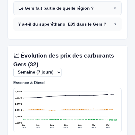
Le Gers fait partie de quelle région ?
Y a-t-il du superéthanol E85 dans le Gers ?
📈 Évolution des prix des carburants —
Gers (32)
Essence & Diesel
2,249 €
Diesel
2,203 €
2,157 €
SP98
2,111 €
2,065 €
SP95-E10
2,019 €
Jeu
Ven
Sam
Dim
Lun
Mar
Mer
30/07
31/07
01/08
02/08
03/08
04/08
05/08