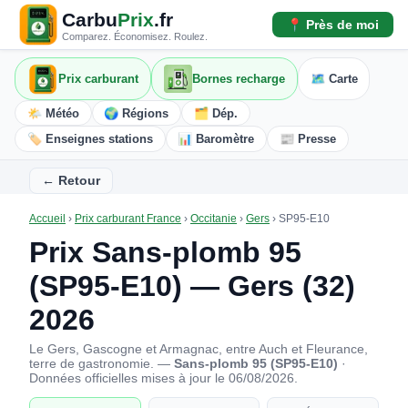
Carbu
Prix
.fr
📍 Près de moi
Comparez. Économisez. Roulez.
Prix carburant
Bornes recharge
🗺️ Carte
🌤️ Météo
🌍 Régions
🗂️ Dép.
🏷️ Enseignes stations
📊 Baromètre
📰 Presse
← Retour
Accueil
›
Prix carburant France
›
Occitanie
›
Gers
›
SP95-E10
Prix Sans-plomb 95
(SP95-E10) — Gers (32)
2026
Le Gers, Gascogne et Armagnac, entre Auch et Fleurance,
terre de gastronomie. —
Sans-plomb 95 (SP95-E10)
·
Données officielles mises à jour le 06/08/2026.