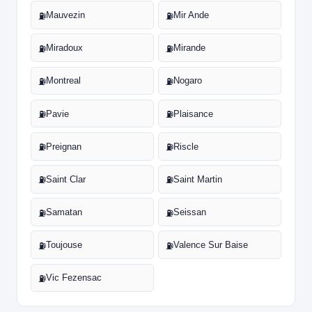
Mauvezin
Mir Ande
⛽
⛽
Miradoux
Mirande
⛽
⛽
Montreal
Nogaro
⛽
⛽
Pavie
Plaisance
⛽
⛽
Preignan
Riscle
⛽
⛽
Saint Clar
Saint Martin
⛽
⛽
Samatan
Seissan
⛽
⛽
Toujouse
Valence Sur Baise
⛽
⛽
Vic Fezensac
⛽