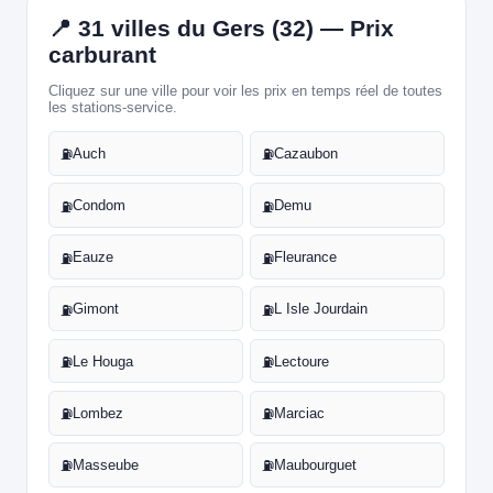
📍 31 villes du Gers (32) — Prix
carburant
Cliquez sur une ville pour voir les prix en temps réel de toutes
les stations-service.
Auch
Cazaubon
⛽
⛽
Condom
Demu
⛽
⛽
Eauze
Fleurance
⛽
⛽
Gimont
L Isle Jourdain
⛽
⛽
Le Houga
Lectoure
⛽
⛽
Lombez
Marciac
⛽
⛽
Masseube
Maubourguet
⛽
⛽