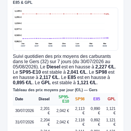
E85 & GPL
1,149 €
GPL
1,091 €
1,034 €
0,977 €
0,920 €
E85
0,862 €
Jeu
Ven
Sam
Dim
Lun
Mar
Mer
30/07
31/07
01/08
02/08
03/08
04/08
05/08
Suivi quotidien des prix moyens des carburants
dans le Gers (32) sur 7 jours (du 30/07/2026 au
05/08/2026). Le
Diesel
est en hausse à
2,227 €/L
.
Le
SP95-E10
est stable à
2,041 €/L
. Le
SP98
est
en hausse à
2,117 €/L
. Le
E85
est en hausse à
0,895 €/L
. Le
GPL
est stable à
1,121 €/L
.
Tableau des prix moyens par jour (€/L) — Gers
SP95-
Date
Diesel
SP98
E85
GPL
E10
2,201
2,113
0,890
1,121
30/07/2026
2,042 €
€
€
€
€
2,204
2,118
0,892
1,121
31/07/2026
2,042 €
€
€
€
€