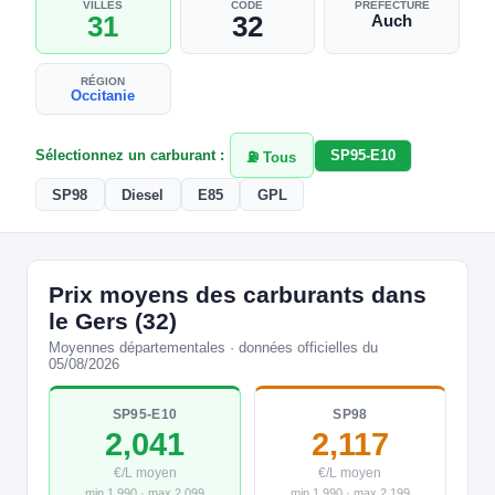
VILLES
CODE
PRÉFECTURE
31
32
Auch
RÉGION
Occitanie
Sélectionnez un carburant :
SP95-E10
⛽ Tous
SP98
Diesel
E85
GPL
Prix moyens des carburants dans
le Gers (32)
Moyennes départementales · données officielles du
05/08/2026
SP95-E10
SP98
2,041
2,117
€/L moyen
€/L moyen
min 1,990 · max 2,099
min 1,990 · max 2,199