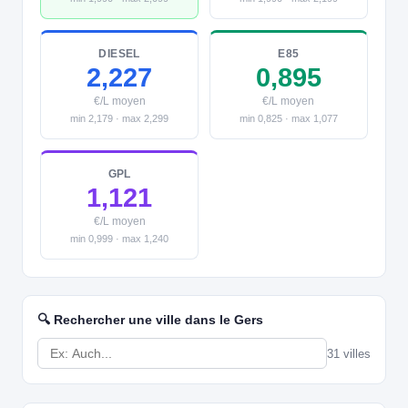
DIESEL
E85
2,227
0,895
€/L moyen
€/L moyen
min 2,179 · max 2,299
min 0,825 · max 1,077
GPL
1,121
€/L moyen
min 0,999 · max 1,240
🔍 Rechercher une ville dans le Gers
31 villes