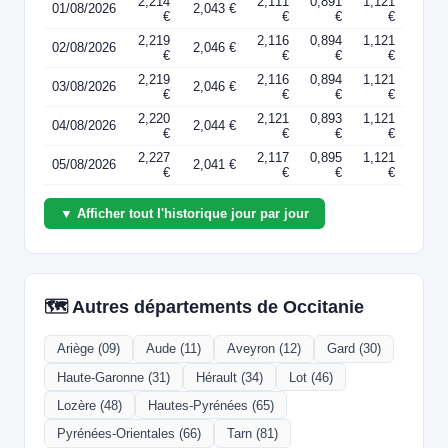
2,214
2,111
0,891
1,121
01/08/2026
2,043 €
€
€
€
€
2,219
2,116
0,894
1,121
02/08/2026
2,046 €
€
€
€
€
2,219
2,116
0,894
1,121
03/08/2026
2,046 €
€
€
€
€
2,220
2,121
0,893
1,121
04/08/2026
2,044 €
€
€
€
€
2,227
2,117
0,895
1,121
05/08/2026
2,041 €
€
€
€
€
▼ Afficher tout l'historique jour par jour
🗺️ Autres départements de Occitanie
Ariège (09)
Aude (11)
Aveyron (12)
Gard (30)
Haute-Garonne (31)
Hérault (34)
Lot (46)
Lozère (48)
Hautes-Pyrénées (65)
Pyrénées-Orientales (66)
Tarn (81)