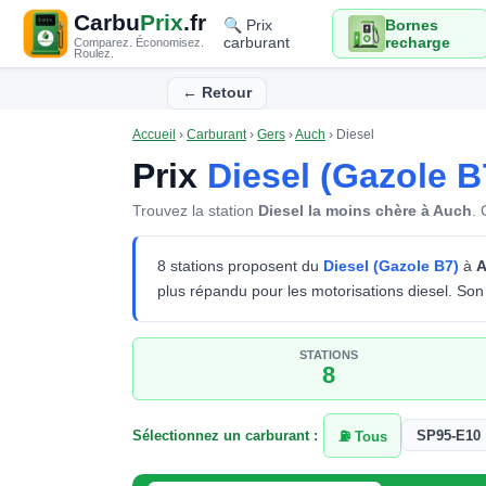
Carbu
Prix
.fr
🔍 Prix
Bornes
carburant
recharge
Comparez. Économisez.
Roulez.
← Retour
Accueil
›
Carburant
›
Gers
›
Auch
›
Diesel
Prix
Diesel (Gazole B
Trouvez la station
Diesel la moins chère à Auch
.
8 stations proposent du
Diesel (Gazole B7)
à
A
plus répandu pour les motorisations diesel. Son 
STATIONS
8
Sélectionnez un carburant :
SP95-E10
⛽ Tous