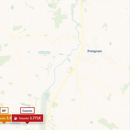
BP
Casino
1.632€
1.771€
zole
Gazole