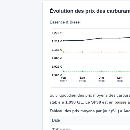
Évolution des prix des carburan
Essence & Diesel
2,273 €
2,211 €
2,148 €
2,085 €
2,022 €
1,960 €
Ven
Sam
Dim
Lun
31/07
01/08
02/08
03/08
Suivi quotidien des prix moyens des carbur
stable à
1,990 €/L
. Le
SP98
est en baisse 
Tableau des prix moyens par jour (€/L) à Au
Date
31/07/2026