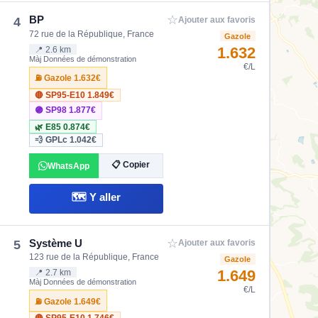
☆
BP
4
Ajouter aux favoris
72 rue de la République, France
Gazole
1.632
📍 2.6 km
Màj Données de démonstration
€/L
⛽ Gazole
1.632€
🔴 SP95-E10
1.849€
🟣 SP98
1.877€
🌿 E85
0.874€
💨 GPLc
1.042€
📋 Copier
WhatsApp
🗺️ Y aller
☆
Système U
5
Ajouter aux favoris
123 rue de la République, France
Gazole
1.649
📍 2.7 km
Màj Données de démonstration
€/L
⛽ Gazole
1.649€