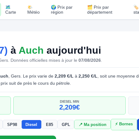
🗺️
🌤️
🌍 Prix par
🗂️ Prix par
🏷
Carte
Météo
région
département
st
7)
à
Auch
aujourd'hui
 Gers.
Données officielles mises à jour le
07/08/2026
.
uch
, Gers. Le prix varie de
2,209 €/L
à
2,250 €/L
, soit une moyenne 
prix suit de près le cours du pétrole.
DIESEL MIN
2,209€
⚡ Bornes
SP98
Diesel
E85
GPL
📍 Ma position