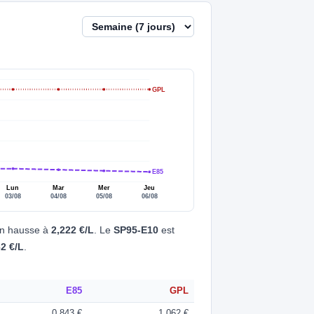
GPL
E85
Lun
Mar
Mer
Jeu
03/08
04/08
05/08
06/08
en hausse à
2,222 €/L
. Le
SP95-E10
est
62 €/L
.
E85
GPL
0,843 €
1,062 €