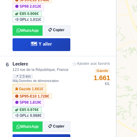
🔴 SP95-E10
1.746€
🟣 SP98
2.012€
🌿 E85
0.906€
💨 GPLc
1.011€
📋 Copier
WhatsApp
🗺️ Y aller
☆
Leclerc
6
Ajouter aux favoris
123 rue de la République, France
Gazole
1.661
📍 2.5 km
Màj Données de démonstration
€/L
⛽ Gazole
1.661€
🔴 SP95-E10
1.728€
🟣 SP98
1.819€
🌿 E85
0.976€
💨 GPLc
0.988€
📋 Copier
WhatsApp