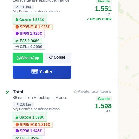
169 rue de la République, France
Gazole
1.551
📍 1.6 km
Màj Données de démonstration
€/L
✓ MOINS CHER
⛽ Gazole
1.551€
🔴 SP95-E10
1.935€
🟣 SP98
1.920€
🌿 E85
0.966€
💨 GPLc
0.998€
📋 Copier
WhatsApp
🗺️ Y aller
☆
Total
2
Ajouter aux favoris
89 rue de la République, France
Gazole
1.598
📍 2.6 km
Màj Données de démonstration
€/L
⛽ Gazole
1.598€
🔴 SP95-E10
1.816€
🟣 SP98
1.945€
🌿 E85
0.851€