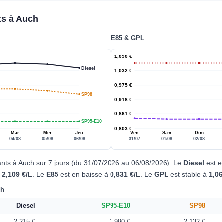
ts à Auch
E85 & GPL
1,090 €
Diesel
1,032 €
0,975 €
SP98
0,918 €
0,861 €
SP95-E10
0,803 €
Mar
Mer
Jeu
Ven
Sam
Dim
04/08
05/08
06/08
31/07
01/08
02/08
ants à Auch sur 7 jours (du 31/07/2026 au 06/08/2026). Le
Diesel
est 
à
2,109 €/L
. Le
E85
est en baisse à
0,831 €/L
. Le
GPL
est stable à
1,0
ch
Diesel
SP95-E10
SP98
2,215 €
1,990 €
2,132 €