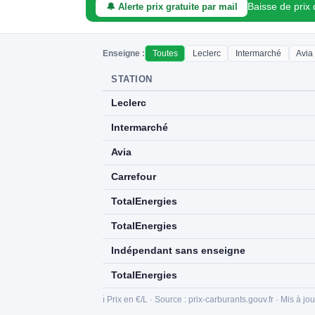
Baisse de prix
🔔 Alerte prix gratuite par mail
Enseigne :
Toutes
Leclerc
Intermarché
Avia
STATION
Leclerc
Intermarché
Avia
Carrefour
TotalEnergies
TotalEnergies
Indépendant sans enseigne
TotalEnergies
ℹ️ Prix en €/L · Source : prix-carburants.gouv.fr · Mis à jo