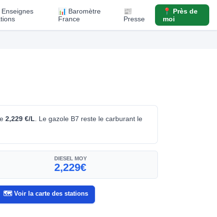
️ Enseignes
📊 Baromètre
📰
📍 Près de
ations
France
Presse
moi
de
2,229 €/L
. Le gazole B7 reste le carburant le
DIESEL MOY
2,229€
🗺️ Voir la carte des stations