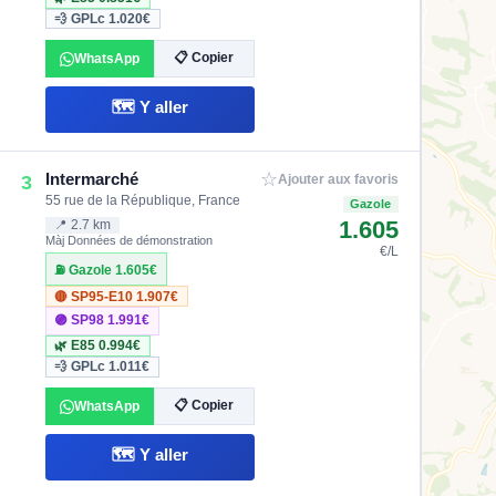
💨 GPLc
1.020€
📋 Copier
WhatsApp
🗺️ Y aller
☆
Intermarché
3
Ajouter aux favoris
55 rue de la République, France
Gazole
1.605
📍 2.7 km
Màj Données de démonstration
€/L
⛽ Gazole
1.605€
🔴 SP95-E10
1.907€
🟣 SP98
1.991€
🌿 E85
0.994€
💨 GPLc
1.011€
📋 Copier
WhatsApp
🗺️ Y aller