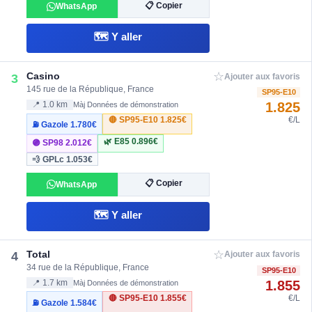
📋 Copier
WhatsApp
🗺️ Y aller
☆
Casino
3
Ajouter aux favoris
145 rue de la République, France
SP95-E10
1.825
📍 1.0 km
Màj Données de démonstration
🔴 SP95-E10
1.825€
€/L
⛽ Gazole
1.780€
🌿 E85
0.896€
🟣 SP98
2.012€
💨 GPLc
1.053€
📋 Copier
WhatsApp
🗺️ Y aller
☆
Total
4
Ajouter aux favoris
34 rue de la République, France
SP95-E10
1.855
📍 1.7 km
Màj Données de démonstration
🔴 SP95-E10
1.855€
€/L
⛽ Gazole
1.584€