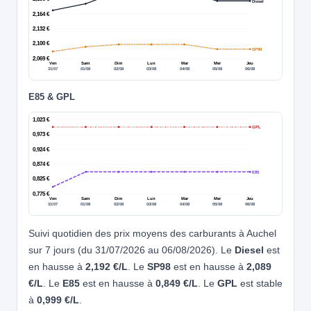
Diesel
2,164 €
2,132 €
2,100 €
SP98
2,069 €
Ven
Sam
Dim
Lun
Mar
Mer
Jeu
31/07
01/08
02/08
03/08
04/08
05/08
06/08
E85 & GPL
1,023 €
GPL
0,973 €
0,924 €
0,874 €
E85
0,825 €
0,775 €
Ven
Sam
Dim
Lun
Mar
Mer
Jeu
31/07
01/08
02/08
03/08
04/08
05/08
06/08
Suivi quotidien des prix moyens des carburants à Auchel
sur 7 jours (du 31/07/2026 au 06/08/2026). Le
Diesel
est
en hausse à
2,192 €/L
. Le
SP98
est en hausse à
2,089
€/L
. Le
E85
est en hausse à
0,849 €/L
. Le
GPL
est stable
à
0,999 €/L
.