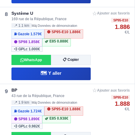
☆
Système U
8
Ajouter aux favoris
169 rue de la République, France
SP95-E10
1.886
📍 1.1 km
Màj Données de démonstration
🔴 SP95-E10
1.886€
€/L
⛽ Gazole
1.579€
🌿 E85
0.888€
🟣 SP98
1.858€
💨 GPLc
1.000€
📋 Copier
WhatsApp
🗺️ Y aller
☆
BP
9
Ajouter aux favoris
43 rue de la République, France
SP95-E10
1.888
📍 1.9 km
Màj Données de démonstration
🔴 SP95-E10
1.888€
€/L
⛽ Gazole
1.724€
🌿 E85
0.938€
🟣 SP98
1.890€
💨 GPLc
0.982€