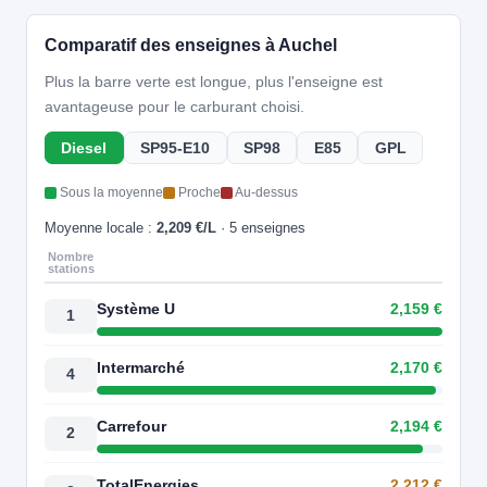
Comparatif des enseignes à Auchel
Plus la barre verte est longue, plus l'enseigne est
avantageuse pour le carburant choisi.
Diesel
SP95-E10
SP98
E85
GPL
Sous la moyenne
Proche
Au-dessus
Moyenne locale :
2,209 €/L
· 5 enseignes
Nombre
stations
Système U
2,159 €
1
Intermarché
2,170 €
4
Carrefour
2,194 €
2
TotalEnergies
2,212 €