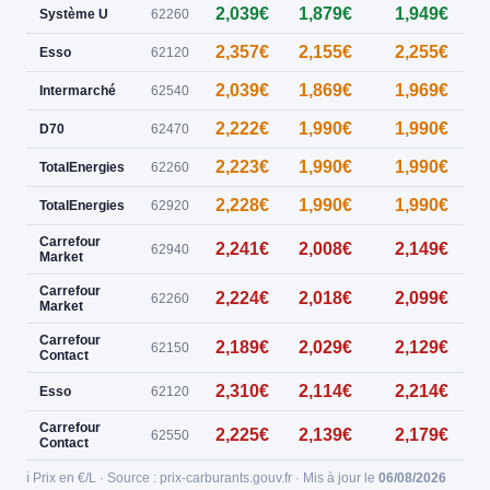
2,039€
1,879€
1,949€
0
Système U
62260
2,357€
2,155€
2,255€
Esso
62120
2,039€
1,869€
1,969€
Intermarché
62540
2,222€
1,990€
1,990€
D70
62470
2,223€
1,990€
1,990€
TotalEnergies
62260
2,228€
1,990€
1,990€
TotalEnergies
62920
Carrefour
2,241€
2,008€
2,149€
62940
Market
Carrefour
2,224€
2,018€
2,099€
62260
Market
Carrefour
2,189€
2,029€
2,129€
62150
Contact
2,310€
2,114€
2,214€
Esso
62120
Carrefour
2,225€
2,139€
2,179€
62550
Contact
ℹ️ Prix en €/L · Source : prix-carburants.gouv.fr · Mis à jour le
06/08/2026