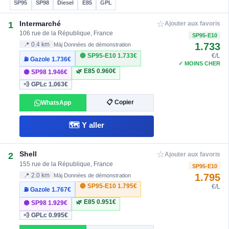
SP95
SP98
Diesel
E85
GPL
☆
Intermarché
1
Ajouter aux favoris
106 rue de la République, France
SP95-E10
1.733
📍 0.4 km
Màj Données de démonstration
🔴 SP95-E10
1.733€
€/L
⛽ Gazole
1.736€
✓ MOINS CHER
🌿 E85
0.960€
🟣 SP98
1.946€
💨 GPLc
1.063€
📋 Copier
WhatsApp
🗺️ Y aller
☆
Shell
2
Ajouter aux favoris
155 rue de la République, France
SP95-E10
1.795
📍 2.0 km
Màj Données de démonstration
🔴 SP95-E10
1.795€
€/L
⛽ Gazole
1.767€
🌿 E85
0.951€
🟣 SP98
1.929€
💨 GPLc
0.995€