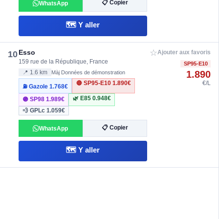
📋 Copier
WhatsApp
🗺️ Y aller
☆
Esso
10
Ajouter aux favoris
159 rue de la République, France
SP95-E10
1.890
📍 1.6 km
Màj Données de démonstration
🔴 SP95-E10
1.890€
€/L
⛽ Gazole
1.768€
🌿 E85
0.948€
🟣 SP98
1.989€
💨 GPLc
1.059€
📋 Copier
WhatsApp
🗺️ Y aller