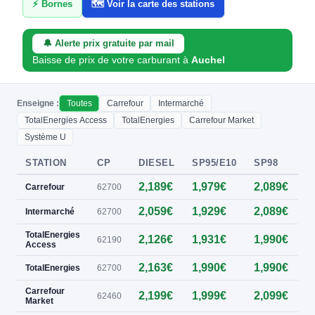
⚡ Bornes
🗺️ Voir la carte des stations
🔔 Alerte prix gratuite par mail
Baisse de prix de votre carburant à
Auchel
Enseigne :
Toutes
Carrefour
Intermarché
TotalEnergies Access
TotalEnergies
Carrefour Market
Système U
STATION
CP
DIESEL
SP95/E10
SP98
E
2,189€
1,979€
2,089€
0
Carrefour
62700
2,059€
1,929€
2,089€
0
Intermarché
62700
TotalEnergies
2,126€
1,931€
1,990€
0
62190
Access
2,163€
1,990€
1,990€
0
TotalEnergies
62700
Carrefour
2,199€
1,999€
2,099€
0
62460
Market