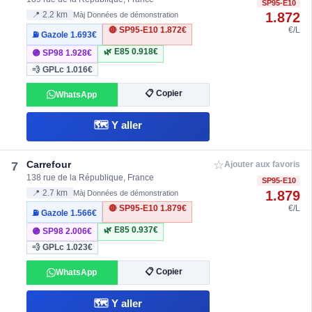
SP95-E10
1.872
📍 2.2 km
Màj Données de démonstration
🔴 SP95-E10
1.872€
€/L
⛽ Gazole
1.693€
🌿 E85
0.918€
🟣 SP98
1.928€
💨 GPLc
1.016€
📋 Copier
WhatsApp
🗺️ Y aller
☆
Carrefour
7
Ajouter aux favoris
138 rue de la République, France
SP95-E10
1.879
📍 2.7 km
Màj Données de démonstration
🔴 SP95-E10
1.879€
€/L
⛽ Gazole
1.566€
🌿 E85
0.937€
🟣 SP98
2.006€
💨 GPLc
1.023€
📋 Copier
WhatsApp
🗺️ Y aller