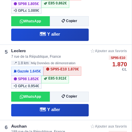
🌿 E85
0.862€
🟣 SP98
1.805€
💨 GPLc
1.089€
📋 Copier
WhatsApp
🗺️ Y aller
☆
Leclerc
5
Ajouter aux favoris
7 rue de la République, France
SP95-E10
1.870
📍 1.8 km
Màj Données de démonstration
🔴 SP95-E10
1.870€
€/L
⛽ Gazole
1.645€
🌿 E85
0.911€
🟣 SP98
1.852€
💨 GPLc
0.954€
📋 Copier
WhatsApp
🗺️ Y aller
☆
Auchan
6
Ajouter aux favoris
189 rue de la République, France