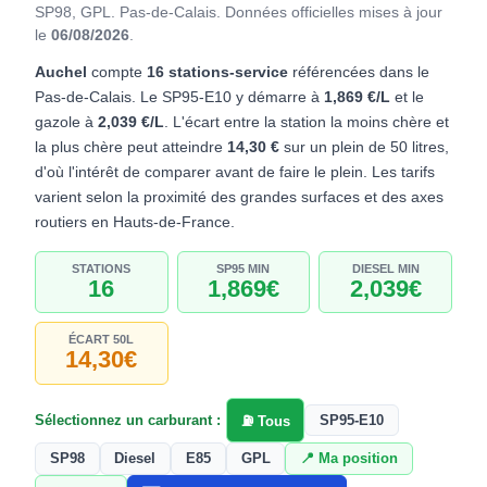
SP98, GPL. Pas-de-Calais.
Données officielles mises à jour
le
06/08/2026
.
Auchel
compte
16 stations-service
référencées dans le
Pas-de-Calais. Le SP95-E10 y démarre à
1,869 €/L
et le
gazole à
2,039 €/L
. L'écart entre la station la moins chère et
la plus chère peut atteindre
14,30 €
sur un plein de 50 litres,
d'où l'intérêt de comparer avant de faire le plein. Les tarifs
varient selon la proximité des grandes surfaces et des axes
routiers en Hauts-de-France.
STATIONS
SP95 MIN
DIESEL MIN
16
1,869€
2,039€
ÉCART 50L
14,30€
Sélectionnez un carburant :
SP95-E10
⛽ Tous
SP98
Diesel
E85
GPL
📍 Ma position