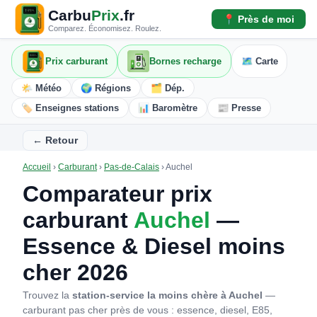
Carbu
Prix
.fr
📍 Près de moi
Comparez. Économisez. Roulez.
Prix carburant
Bornes recharge
🗺️ Carte
🌤️ Météo
🌍 Régions
🗂️ Dép.
🏷️ Enseignes stations
📊 Baromètre
📰 Presse
← Retour
Accueil
›
Carburant
›
Pas-de-Calais
›
Auchel
Comparateur prix
carburant
Auchel
—
Essence & Diesel moins
cher 2026
Trouvez la
station-service la moins chère à Auchel
—
carburant pas cher près de vous : essence, diesel, E85,