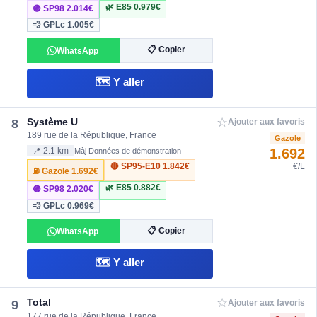
🌿 E85
0.979€
🟣 SP98
2.014€
💨 GPLc
1.005€
📋 Copier
WhatsApp
🗺️ Y aller
☆
Système U
8
Ajouter aux favoris
189 rue de la République, France
Gazole
1.692
📍 2.1 km
Màj Données de démonstration
🔴 SP95-E10
1.842€
€/L
⛽ Gazole
1.692€
🌿 E85
0.882€
🟣 SP98
2.020€
💨 GPLc
0.969€
📋 Copier
WhatsApp
🗺️ Y aller
☆
Total
9
Ajouter aux favoris
177 rue de la République, France