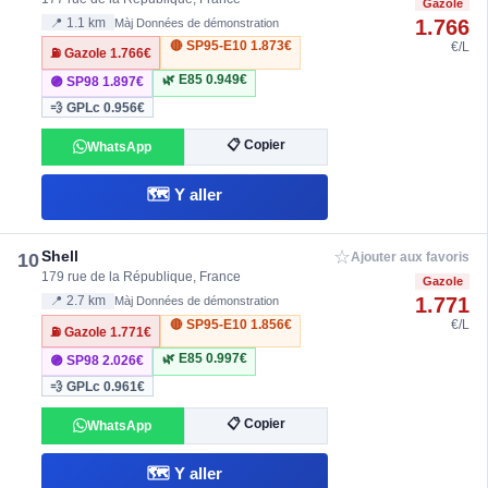
Gazole
1.766
📍 1.1 km
Màj Données de démonstration
🔴 SP95-E10
1.873€
€/L
⛽ Gazole
1.766€
🌿 E85
0.949€
🟣 SP98
1.897€
💨 GPLc
0.956€
📋 Copier
WhatsApp
🗺️ Y aller
☆
Shell
10
Ajouter aux favoris
179 rue de la République, France
Gazole
1.771
📍 2.7 km
Màj Données de démonstration
🔴 SP95-E10
1.856€
€/L
⛽ Gazole
1.771€
🌿 E85
0.997€
🟣 SP98
2.026€
💨 GPLc
0.961€
📋 Copier
WhatsApp
🗺️ Y aller