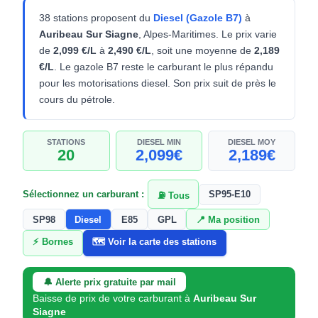
38 stations proposent du
Diesel (Gazole B7)
à
Auribeau Sur Siagne
, Alpes-Maritimes. Le prix varie
de
2,099 €/L
à
2,490 €/L
, soit une moyenne de
2,189
€/L
. Le gazole B7 reste le carburant le plus répandu
pour les motorisations diesel. Son prix suit de près le
cours du pétrole.
STATIONS
DIESEL MIN
DIESEL MOY
20
2,099€
2,189€
Sélectionnez un carburant :
SP95-E10
⛽ Tous
SP98
Diesel
E85
GPL
📍 Ma position
⚡ Bornes
🗺️ Voir la carte des stations
🔔 Alerte prix gratuite par mail
Baisse de prix de votre carburant à
Auribeau Sur
Siagne