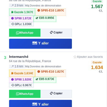
88 rue de la République, France
Gazole
1.567
📍 2.9 km
Màj Données de démonstration
🔴 SP95-E10
1.897€
€/L
⛽ Gazole
1.567€
🌿 E85
0.995€
🟣 SP98
1.972€
💨 GPLc
1.036€
📋 Copier
WhatsApp
🗺️ Y aller
☆
Intermarché
3
Ajouter aux favoris
64 rue de la République, France
Gazole
1.634
📍 1.6 km
Màj Données de démonstration
🔴 SP95-E10
1.827€
€/L
⛽ Gazole
1.634€
🌿 E85
0.973€
🟣 SP98
1.920€
💨 GPLc
0.967€
📋 Copier
WhatsApp
🗺️ Y aller