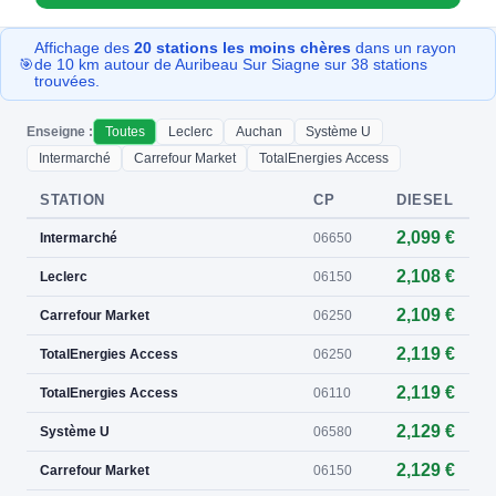
Affichage des
20 stations les moins chères
dans un rayon
🎯
de 10 km autour de Auribeau Sur Siagne sur 38 stations
trouvées.
Enseigne :
Toutes
Leclerc
Auchan
Système U
Intermarché
Carrefour Market
TotalEnergies Access
STATION
CP
DIESEL
2,099 €
Intermarché
06650
2,108 €
Leclerc
06150
2,109 €
Carrefour Market
06250
2,119 €
TotalEnergies Access
06250
2,119 €
TotalEnergies Access
06110
2,129 €
Système U
06580
2,129 €
Carrefour Market
06150