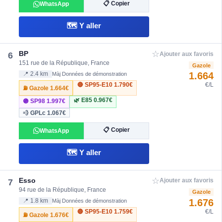
📋 Copier
WhatsApp
🗺️ Y aller
☆
BP
6
Ajouter aux favoris
151 rue de la République, France
Gazole
1.664
📍 2.4 km
Màj Données de démonstration
🔴 SP95-E10
1.790€
€/L
⛽ Gazole
1.664€
🌿 E85
0.967€
🟣 SP98
1.997€
💨 GPLc
1.067€
📋 Copier
WhatsApp
🗺️ Y aller
☆
Esso
7
Ajouter aux favoris
94 rue de la République, France
Gazole
1.676
📍 1.8 km
Màj Données de démonstration
🔴 SP95-E10
1.759€
€/L
⛽ Gazole
1.676€