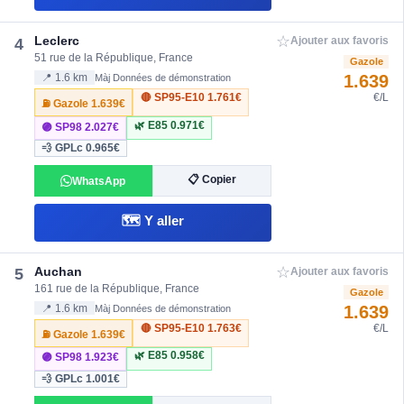
☆
Leclerc
4
Ajouter aux favoris
51 rue de la République, France
Gazole
1.639
📍 1.6 km
Màj Données de démonstration
🔴 SP95-E10
1.761€
€/L
⛽ Gazole
1.639€
🌿 E85
0.971€
🟣 SP98
2.027€
💨 GPLc
0.965€
📋 Copier
WhatsApp
🗺️ Y aller
☆
Auchan
5
Ajouter aux favoris
161 rue de la République, France
Gazole
1.639
📍 1.6 km
Màj Données de démonstration
🔴 SP95-E10
1.763€
€/L
⛽ Gazole
1.639€
🌿 E85
0.958€
🟣 SP98
1.923€
💨 GPLc
1.001€