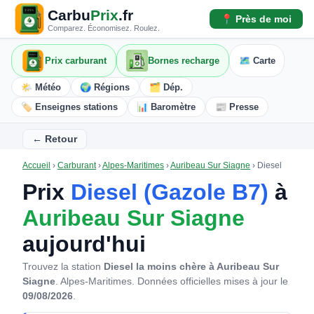
Carbu
Prix
.fr
📍 Près de moi
Comparez. Économisez. Roulez.
Prix carburant
Bornes recharge
🗺️ Carte
🌤️ Météo
🌍 Régions
🗂️ Dép.
🏷️ Enseignes stations
📊 Baromètre
📰 Presse
← Retour
Accueil
›
Carburant
›
Alpes-Maritimes
›
Auribeau Sur Siagne
›
Diesel
Prix
Diesel (Gazole B7)
à
Auribeau Sur Siagne
aujourd'hui
Trouvez la station
Diesel la moins chère à Auribeau Sur
Siagne
. Alpes-Maritimes.
Données officielles mises à jour le
09/08/2026
.