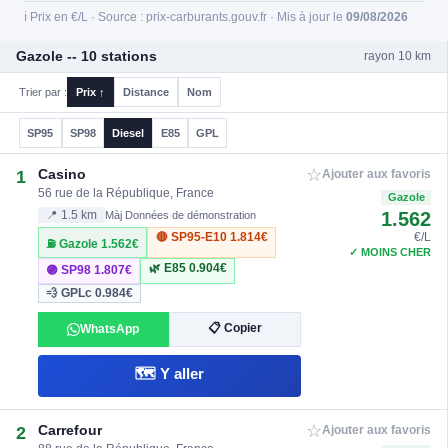
ℹ️ Prix en €/L · Source : prix-carburants.gouv.fr · Mis à jour le
09/08/2026
Gazole -- 10 stations
rayon 10 km
Trier par :
Prix ↑
Distance
Nom
SP95
SP98
Diesel
E85
GPL
☆
Casino
1
Ajouter aux favoris
56 rue de la République, France
Gazole
1.562
📍 1.5 km
Màj Données de démonstration
🔴 SP95-E10
1.814€
€/L
⛽ Gazole
1.562€
✓ MOINS CHER
🌿 E85
0.904€
🟣 SP98
1.807€
💨 GPLc
0.984€
📋 Copier
WhatsApp
🗺️ Y aller
☆
Carrefour
2
Ajouter aux favoris