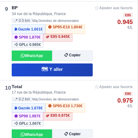
☆
BP
9
Ajouter aux favoris
34 rue de la République, France
E85
0.945
📍 0.5 km
Màj Données de démonstration
🔴 SP95-E10
1.804€
€/L
⛽ Gazole
1.661€
🌿 E85
0.945€
🟣 SP98
1.870€
💨 GPLc
0.985€
📋 Copier
WhatsApp
🗺️ Y aller
☆
Total
10
Ajouter aux favoris
17 rue de la République, France
E85
0.975
📍 0.2 km
Màj Données de démonstration
🔴 SP95-E10
1.730€
€/L
⛽ Gazole
1.678€
🌿 E85
0.975€
🟣 SP98
1.987€
💨 GPLc
1.067€
📋 Copier
WhatsApp