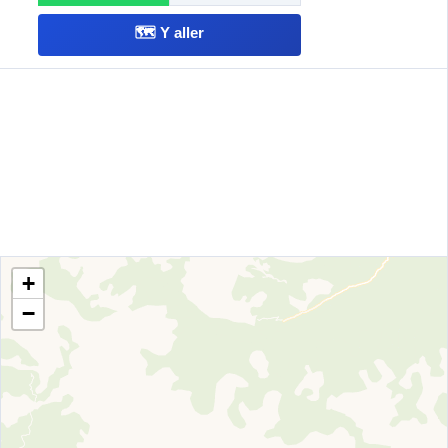
🗺️ Y aller
+
−