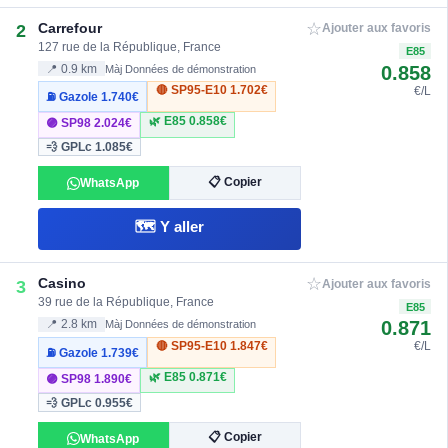
☆
Carrefour
2
Ajouter aux favoris
127 rue de la République, France
E85
0.858
📍 0.9 km
Màj Données de démonstration
🔴 SP95-E10
1.702€
€/L
⛽ Gazole
1.740€
🌿 E85
0.858€
🟣 SP98
2.024€
💨 GPLc
1.085€
📋 Copier
WhatsApp
🗺️ Y aller
☆
Casino
3
Ajouter aux favoris
39 rue de la République, France
E85
0.871
📍 2.8 km
Màj Données de démonstration
🔴 SP95-E10
1.847€
€/L
⛽ Gazole
1.739€
🌿 E85
0.871€
🟣 SP98
1.890€
💨 GPLc
0.955€
📋 Copier
WhatsApp