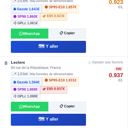
0.923
📍 3.0 km
Màj Données de démonstration
🔴 SP95-E10
1.857€
€/L
⛽ Gazole
1.643€
🌿 E85
0.923€
🟣 SP98
1.860€
💨 GPLc
1.061€
📋 Copier
WhatsApp
🗺️ Y aller
☆
Leclerc
8
Ajouter aux favoris
94 rue de la République, France
E85
0.937
📍 1.0 km
Màj Données de démonstration
🔴 SP95-E10
1.931€
€/L
⛽ Gazole
1.594€
🌿 E85
0.937€
🟣 SP98
1.868€
💨 GPLc
1.088€
📋 Copier
WhatsApp
🗺️ Y aller