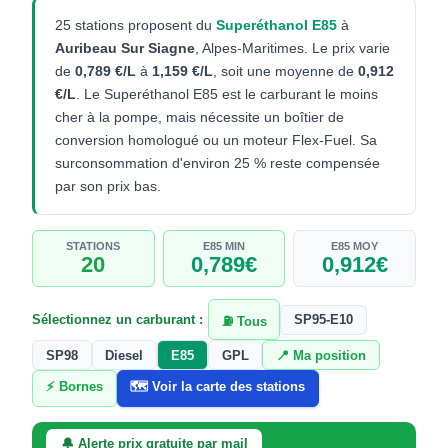
25 stations proposent du
Superéthanol E85
à
Auribeau Sur Siagne
, Alpes-Maritimes. Le prix varie
de
0,789 €/L
à
1,159 €/L
, soit une moyenne de
0,912
€/L
. Le Superéthanol E85 est le carburant le moins
cher à la pompe, mais nécessite un boîtier de
conversion homologué ou un moteur Flex-Fuel. Sa
surconsommation d'environ 25 % reste compensée
par son prix bas.
STATIONS
E85 MIN
E85 MOY
20
0,789€
0,912€
Sélectionnez un carburant :
SP95-E10
⛽ Tous
SP98
Diesel
E85
GPL
📍 Ma position
⚡ Bornes
🗺️ Voir la carte des stations
🔔 Alerte prix gratuite par mail