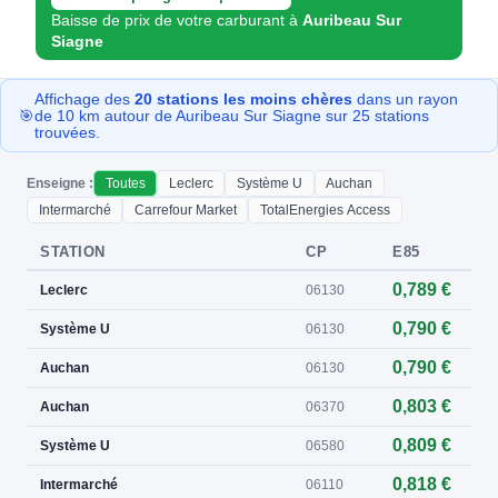
Baisse de prix de votre carburant à
Auribeau Sur
Siagne
Affichage des
20 stations les moins chères
dans un rayon
🎯
de 10 km autour de Auribeau Sur Siagne sur 25 stations
trouvées.
Enseigne :
Toutes
Leclerc
Système U
Auchan
Intermarché
Carrefour Market
TotalEnergies Access
STATION
CP
E85
0,789 €
Leclerc
06130
0,790 €
Système U
06130
0,790 €
Auchan
06130
0,803 €
Auchan
06370
0,809 €
Système U
06580
0,818 €
Intermarché
06110