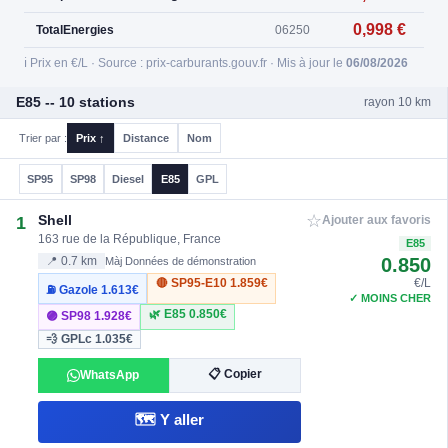
0,998 €
TotalEnergies
06250
ℹ️ Prix en €/L · Source : prix-carburants.gouv.fr · Mis à jour le
06/08/2026
E85 -- 10 stations
rayon 10 km
Trier par :
Prix ↑
Distance
Nom
SP95
SP98
Diesel
E85
GPL
☆
Shell
1
Ajouter aux favoris
163 rue de la République, France
E85
0.850
📍 0.7 km
Màj Données de démonstration
🔴 SP95-E10
1.859€
€/L
⛽ Gazole
1.613€
✓ MOINS CHER
🌿 E85
0.850€
🟣 SP98
1.928€
💨 GPLc
1.035€
📋 Copier
WhatsApp
🗺️ Y aller