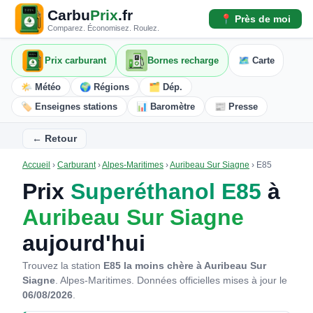
Carbu
Prix
.fr
📍 Près de moi
Comparez. Économisez. Roulez.
Prix carburant
Bornes recharge
🗺️ Carte
🌤️ Météo
🌍 Régions
🗂️ Dép.
🏷️ Enseignes stations
📊 Baromètre
📰 Presse
← Retour
Accueil
›
Carburant
›
Alpes-Maritimes
›
Auribeau Sur Siagne
›
E85
Prix
Superéthanol E85
à
Auribeau Sur Siagne
aujourd'hui
Trouvez la station
E85 la moins chère à Auribeau Sur
Siagne
. Alpes-Maritimes.
Données officielles mises à jour le
06/08/2026
.