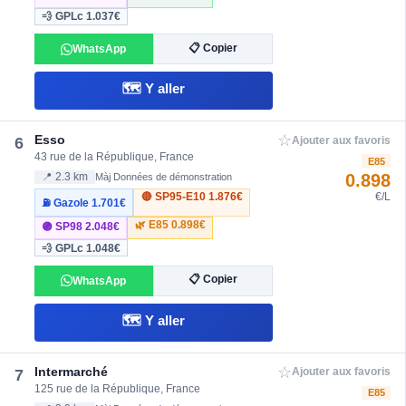
💨 GPLc
1.037€
📋 Copier
WhatsApp
🗺️ Y aller
☆
Esso
6
Ajouter aux favoris
43 rue de la République, France
E85
0.898
📍 2.3 km
Màj Données de démonstration
🔴 SP95-E10
1.876€
€/L
⛽ Gazole
1.701€
🌿 E85
0.898€
🟣 SP98
2.048€
💨 GPLc
1.048€
📋 Copier
WhatsApp
🗺️ Y aller
☆
Intermarché
7
Ajouter aux favoris
125 rue de la République, France
E85