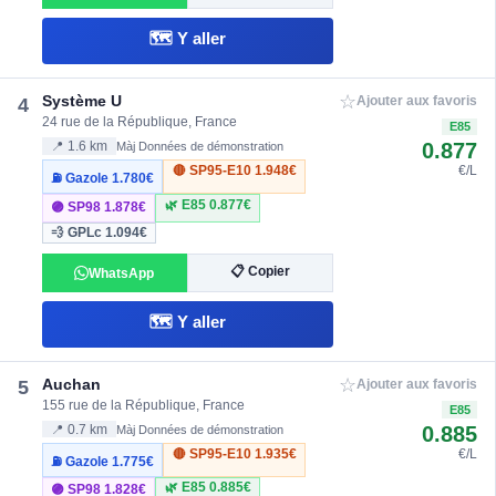
🗺️ Y aller
☆
Système U
4
Ajouter aux favoris
24 rue de la République, France
E85
0.877
📍 1.6 km
Màj Données de démonstration
🔴 SP95-E10
1.948€
€/L
⛽ Gazole
1.780€
🌿 E85
0.877€
🟣 SP98
1.878€
💨 GPLc
1.094€
📋 Copier
WhatsApp
🗺️ Y aller
☆
Auchan
5
Ajouter aux favoris
155 rue de la République, France
E85
0.885
📍 0.7 km
Màj Données de démonstration
🔴 SP95-E10
1.935€
€/L
⛽ Gazole
1.775€
🌿 E85
0.885€
🟣 SP98
1.828€