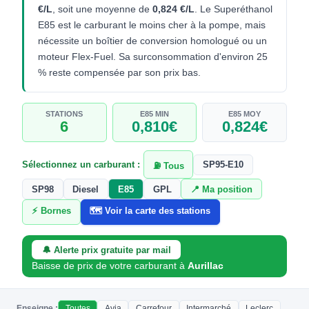
€/L
, soit une moyenne de
0,824 €/L
. Le Superéthanol
E85 est le carburant le moins cher à la pompe, mais
nécessite un boîtier de conversion homologué ou un
moteur Flex-Fuel. Sa surconsommation d'environ 25
% reste compensée par son prix bas.
STATIONS
E85 MIN
E85 MOY
6
0,810€
0,824€
Sélectionnez un carburant :
SP95-E10
⛽ Tous
SP98
Diesel
E85
GPL
📍 Ma position
⚡ Bornes
🗺️ Voir la carte des stations
🔔 Alerte prix gratuite par mail
Baisse de prix de votre carburant à
Aurillac
Enseigne :
Toutes
Avia
Carrefour
Intermarché
Leclerc