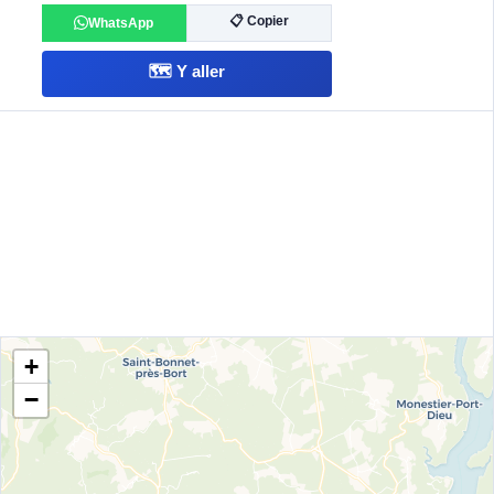
📋 Copier
WhatsApp
🗺️ Y aller
+
−