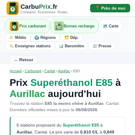
Carbu
Prix
.fr
📍 Près de moi
Comparez. Économisez. Roulez.
Prix carburant
Bornes recharge
🗺️ Carte
🌤️ Météo
🌍 Régions
🗂️ Dép.
🏷️ Enseignes stations
📊 Baromètre
📰 Presse
← Retour
Accueil
›
Carburant
›
Cantal
›
Aurillac
›
E85
Prix
Superéthanol E85
à
Aurillac
aujourd'hui
Trouvez la station
E85 la moins chère à Aurillac
. Cantal.
Données officielles mises à jour le
06/08/2026
.
6 stations proposent du
Superéthanol E85
à
Aurillac
, Cantal. Le prix varie de
0,810 €/L
à
0,849