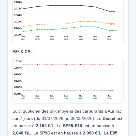
2,263 €
2,213 €
Diesel
2,164 €
2,114 €
SP98
2,065 €
SP95-E10
2,015 €
Ven
Sam
Dim
Lun
Mar
Mer
Jeu
31/07
01/08
02/08
03/08
04/08
05/08
06/08
E85 & GPL
1,121 €
GPL
1,057 €
0,992 €
0,927 €
0,862 €
E85
0,798 €
Ven
Sam
Dim
Lun
Mar
Mer
Jeu
31/07
01/08
02/08
03/08
04/08
05/08
06/08
Suivi quotidien des prix moyens des carburants à Aurillac
sur 7 jours (du 31/07/2026 au 06/08/2026). Le
Diesel
est
en baisse à
2,194 €/L
. Le
SP95-E10
est en hausse à
2,048 €/L
. Le
SP98
est en hausse à
2,098 €/L
. Le
E85