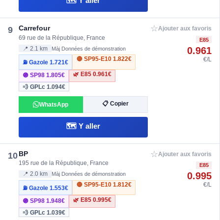
🗺️ Y aller
☆
Carrefour
9
Ajouter aux favoris
69 rue de la République, France
E85
0.961
📍 2.1 km
Màj Données de démonstration
🔴 SP95-E10
1.822€
€/L
⛽ Gazole
1.721€
🌿 E85
0.961€
🟣 SP98
1.805€
💨 GPLc
1.094€
📋 Copier
WhatsApp
🗺️ Y aller
☆
BP
10
Ajouter aux favoris
195 rue de la République, France
E85
0.995
📍 2.0 km
Màj Données de démonstration
🔴 SP95-E10
1.812€
€/L
⛽ Gazole
1.553€
🌿 E85
0.995€
🟣 SP98
1.948€
💨 GPLc
1.039€