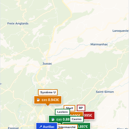
Système U
0.943€
E85
BP
Shell
Leclerc
0.995€
0.920€
E85
E85
0.886€
Casino
E85
0.897€
📍 Aurillac
E85
Intermarché