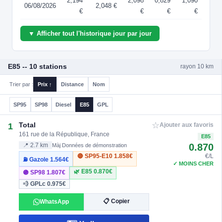
2,194
2,098
0,829
1,090
06/08/2026
2,048 €
€
€
€
€
▼ Afficher tout l'historique jour par jour
E85 -- 10 stations
rayon 10 km
Trier par :
Prix ↑
Distance
Nom
SP95
SP98
Diesel
E85
GPL
☆
Total
1
Ajouter aux favoris
161 rue de la République, France
E85
0.870
📍 2.7 km
Màj Données de démonstration
🔴 SP95-E10
1.858€
€/L
⛽ Gazole
1.564€
✓ MOINS CHER
🌿 E85
0.870€
🟣 SP98
1.807€
💨 GPLc
0.975€
📋 Copier
WhatsApp