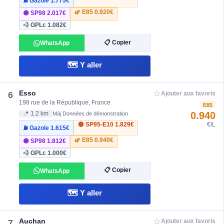
⛽ Gazole
1.775€
🌿 E85
0.920€
🟣 SP98
2.017€
💨 GPLc
1.082€
📋 Copier
WhatsApp
🗺️ Y aller
☆
Esso
6
Ajouter aux favoris
198 rue de la République, France
E85
0.940
📍 1.2 km
Màj Données de démonstration
🔴 SP95-E10
1.829€
€/L
⛽ Gazole
1.615€
🌿 E85
0.940€
🟣 SP98
1.812€
💨 GPLc
1.000€
📋 Copier
WhatsApp
🗺️ Y aller
☆
Auchan
7
Ajouter aux favoris