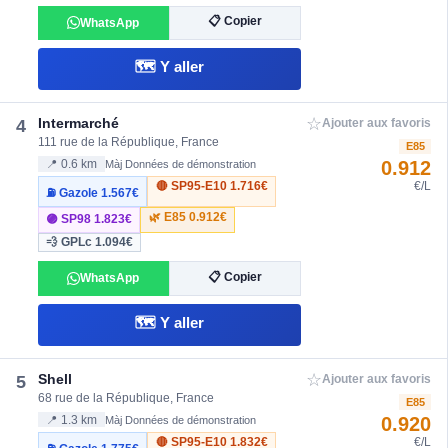
📋 Copier
WhatsApp
🗺️ Y aller
☆
Intermarché
4
Ajouter aux favoris
111 rue de la République, France
E85
0.912
📍 0.6 km
Màj Données de démonstration
🔴 SP95-E10
1.716€
€/L
⛽ Gazole
1.567€
🌿 E85
0.912€
🟣 SP98
1.823€
💨 GPLc
1.094€
📋 Copier
WhatsApp
🗺️ Y aller
☆
Shell
5
Ajouter aux favoris
68 rue de la République, France
E85
0.920
📍 1.3 km
Màj Données de démonstration
🔴 SP95-E10
1.832€
€/L