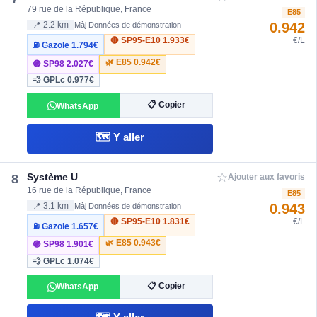
79 rue de la République, France
E85
0.942
📍 2.2 km
Màj Données de démonstration
🔴 SP95-E10
1.933€
€/L
⛽ Gazole
1.794€
🌿 E85
0.942€
🟣 SP98
2.027€
💨 GPLc
0.977€
📋 Copier
WhatsApp
🗺️ Y aller
☆
Système U
8
Ajouter aux favoris
16 rue de la République, France
E85
0.943
📍 3.1 km
Màj Données de démonstration
🔴 SP95-E10
1.831€
€/L
⛽ Gazole
1.657€
🌿 E85
0.943€
🟣 SP98
1.901€
💨 GPLc
1.074€
📋 Copier
WhatsApp