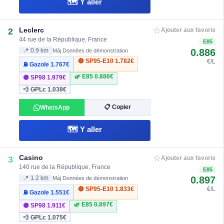
🗺️ Y aller
☆
Leclerc
2
Ajouter aux favoris
44 rue de la République, France
E85
0.886
📍 0.9 km
Màj Données de démonstration
🔴 SP95-E10
1.782€
€/L
⛽ Gazole
1.767€
🌿 E85
0.886€
🟣 SP98
1.979€
💨 GPLc
1.038€
📋 Copier
WhatsApp
🗺️ Y aller
☆
Casino
3
Ajouter aux favoris
140 rue de la République, France
E85
0.897
📍 1.2 km
Màj Données de démonstration
🔴 SP95-E10
1.833€
€/L
⛽ Gazole
1.551€
🌿 E85
0.897€
🟣 SP98
1.911€
💨 GPLc
1.075€