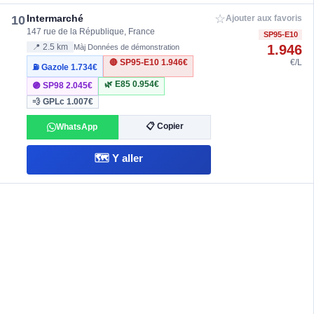
☆
Intermarché
10
Ajouter aux favoris
147 rue de la République, France
SP95-E10
1.946
📍 2.5 km
Màj Données de démonstration
🔴 SP95-E10
1.946€
€/L
⛽ Gazole
1.734€
🌿 E85
0.954€
🟣 SP98
2.045€
💨 GPLc
1.007€
📋 Copier
WhatsApp
🗺️ Y aller