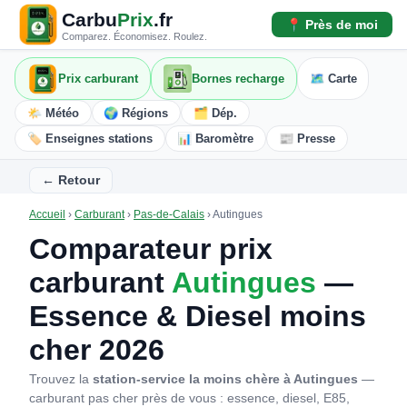
Carbu
Prix
.fr
📍 Près de moi
Comparez. Économisez. Roulez.
Prix carburant
Bornes recharge
🗺️ Carte
🌤️ Météo
🌍 Régions
🗂️ Dép.
🏷️ Enseignes stations
📊 Baromètre
📰 Presse
← Retour
Accueil
›
Carburant
›
Pas-de-Calais
›
Autingues
Comparateur prix
carburant
Autingues
—
Essence & Diesel moins
cher 2026
Trouvez la
station-service la moins chère à Autingues
—
carburant pas cher près de vous : essence, diesel, E85,