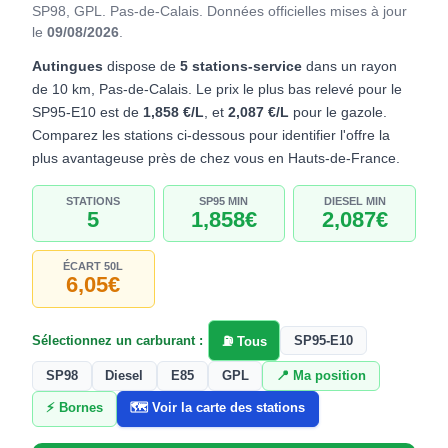
SP98, GPL. Pas-de-Calais.
Données officielles mises à jour
le
09/08/2026
.
Autingues
dispose de
5 stations-service
dans un rayon
de 10 km, Pas-de-Calais. Le prix le plus bas relevé pour le
SP95-E10 est de
1,858 €/L
, et
2,087 €/L
pour le gazole.
Comparez les stations ci-dessous pour identifier l'offre la
plus avantageuse près de chez vous en Hauts-de-France.
STATIONS
SP95 MIN
DIESEL MIN
5
1,858€
2,087€
ÉCART 50L
6,05€
Sélectionnez un carburant :
SP95-E10
⛽ Tous
SP98
Diesel
E85
GPL
📍 Ma position
⚡ Bornes
🗺️ Voir la carte des stations