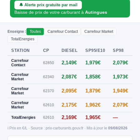
🔔 Alerte prix gratuite par mail
Baisse de prix de votre carburant à
Autingues
Enseigne :
Toutes
Carrefour Contact
Carrefour Market
TotalEnergies
STATION
CP
DIESEL
SP95/E10
SP98
E
Carrefour
2,149€
1,979€
2,079€
0
62850
Contact
Carrefour
2,087€
1,858€
1,973€
62340
Market
Carrefour
2,095€
1,879€
1,949€
62370
Market
Carrefour
2,175€
1,962€
2,079€
62610
Market
2,169€
1,965€
—
TotalEnergies
62610
ℹ️ Prix en €/L · Source : prix-carburants.gouv.fr · Mis à jour le
09/08/2026