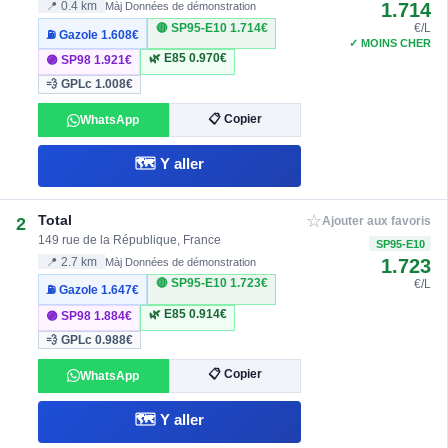
1.714
📍 0.4 km
Màj Données de démonstration
🔴 SP95-E10
1.714€
€/L
⛽ Gazole
1.608€
✓ MOINS CHER
🌿 E85
0.970€
🟣 SP98
1.921€
💨 GPLc
1.008€
📋 Copier
WhatsApp
🗺️ Y aller
☆
Total
2
Ajouter aux favoris
149 rue de la République, France
SP95-E10
1.723
📍 2.7 km
Màj Données de démonstration
🔴 SP95-E10
1.723€
€/L
⛽ Gazole
1.647€
🌿 E85
0.914€
🟣 SP98
1.884€
💨 GPLc
0.988€
📋 Copier
WhatsApp
🗺️ Y aller