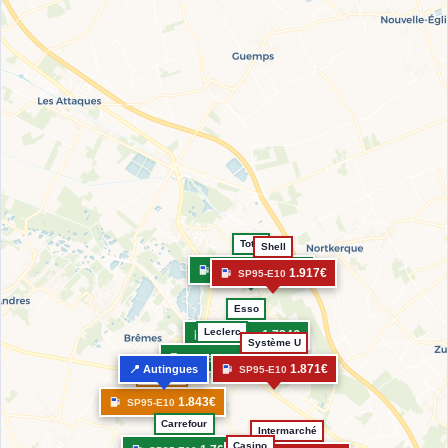
Total
Shell
1.723€
SP95-E10
1.917€
SP95-E10
Esso
Leclerc
1.734€
SP95-E10
Système U
1.714€
SP95-E10
1.871€
📍 Autingues
SP95-E10
Auchan
1.843€
SP95-E10
Carrefour
Intermarché
Casino