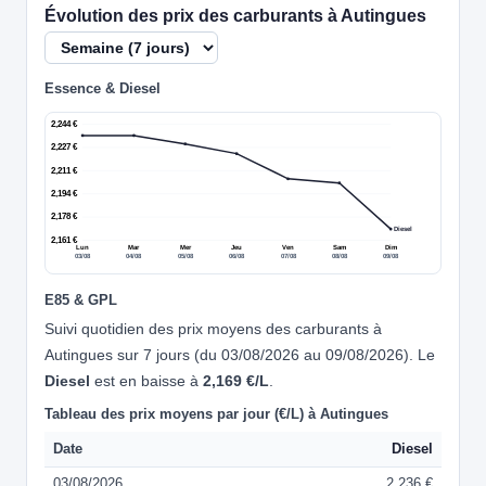
Évolution des prix des carburants à Autingues
Essence & Diesel
2,244 €
2,227 €
2,211 €
2,194 €
2,178 €
Diesel
2,161 €
Lun
Mar
Mer
Jeu
Ven
Sam
Dim
03/08
04/08
05/08
06/08
07/08
08/08
09/08
E85 & GPL
Suivi quotidien des prix moyens des carburants à
Autingues sur 7 jours (du 03/08/2026 au 09/08/2026). Le
Diesel
est en baisse à
2,169 €/L
.
Tableau des prix moyens par jour (€/L) à Autingues
Date
Diesel
03/08/2026
2,236 €