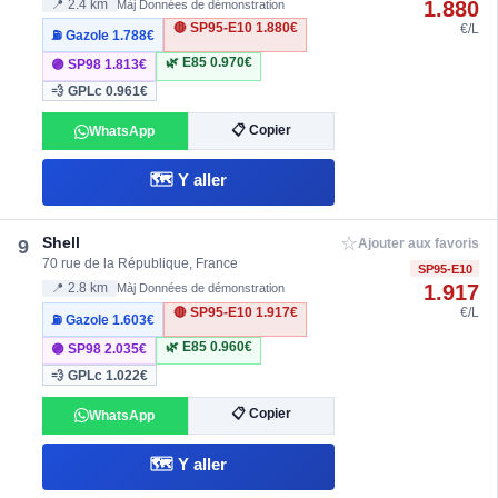
1.880
📍 2.4 km
Màj Données de démonstration
🔴 SP95-E10
1.880€
€/L
⛽ Gazole
1.788€
🌿 E85
0.970€
🟣 SP98
1.813€
💨 GPLc
0.961€
📋 Copier
WhatsApp
🗺️ Y aller
☆
Shell
9
Ajouter aux favoris
70 rue de la République, France
SP95-E10
1.917
📍 2.8 km
Màj Données de démonstration
🔴 SP95-E10
1.917€
€/L
⛽ Gazole
1.603€
🌿 E85
0.960€
🟣 SP98
2.035€
💨 GPLc
1.022€
📋 Copier
WhatsApp
🗺️ Y aller