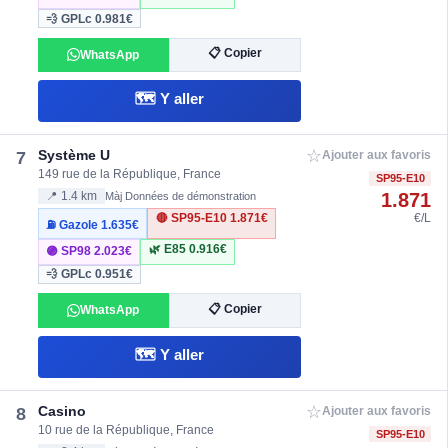
💨 GPLc
0.981€
📋 Copier
WhatsApp
🗺️ Y aller
☆
Système U
7
Ajouter aux favoris
149 rue de la République, France
SP95-E10
1.871
📍 1.4 km
Màj Données de démonstration
🔴 SP95-E10
1.871€
€/L
⛽ Gazole
1.635€
🌿 E85
0.916€
🟣 SP98
2.023€
💨 GPLc
0.951€
📋 Copier
WhatsApp
🗺️ Y aller
☆
Casino
8
Ajouter aux favoris
10 rue de la République, France
SP95-E10