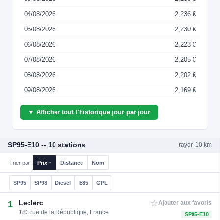
04/08/2026
2,236 €
05/08/2026
2,230 €
06/08/2026
2,223 €
07/08/2026
2,205 €
08/08/2026
2,202 €
09/08/2026
2,169 €
▼ Afficher tout l'historique jour par jour
SP95-E10 -- 10 stations
rayon 10 km
Trier par :
Prix ↑
Distance
Nom
SP95
SP98
Diesel
E85
GPL
☆
Leclerc
1
Ajouter aux favoris
183 rue de la République, France
SP95-E10