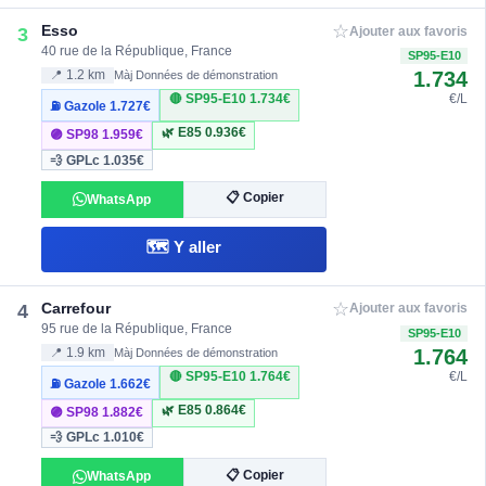
☆
Esso
3
Ajouter aux favoris
40 rue de la République, France
SP95-E10
1.734
📍 1.2 km
Màj Données de démonstration
🔴 SP95-E10
1.734€
€/L
⛽ Gazole
1.727€
🌿 E85
0.936€
🟣 SP98
1.959€
💨 GPLc
1.035€
📋 Copier
WhatsApp
🗺️ Y aller
☆
Carrefour
4
Ajouter aux favoris
95 rue de la République, France
SP95-E10
1.764
📍 1.9 km
Màj Données de démonstration
🔴 SP95-E10
1.764€
€/L
⛽ Gazole
1.662€
🌿 E85
0.864€
🟣 SP98
1.882€
💨 GPLc
1.010€
📋 Copier
WhatsApp