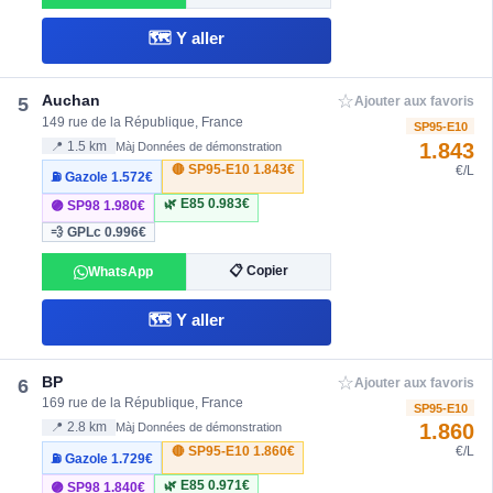
🗺️ Y aller
☆
Auchan
5
Ajouter aux favoris
149 rue de la République, France
SP95-E10
1.843
📍 1.5 km
Màj Données de démonstration
🔴 SP95-E10
1.843€
€/L
⛽ Gazole
1.572€
🌿 E85
0.983€
🟣 SP98
1.980€
💨 GPLc
0.996€
📋 Copier
WhatsApp
🗺️ Y aller
☆
BP
6
Ajouter aux favoris
169 rue de la République, France
SP95-E10
1.860
📍 2.8 km
Màj Données de démonstration
🔴 SP95-E10
1.860€
€/L
⛽ Gazole
1.729€
🌿 E85
0.971€
🟣 SP98
1.840€