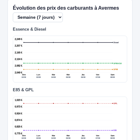
Évolution des prix des carburants à Avermes
Essence & Diesel
2,249 €
Diesel
2,207 €
2,165 €
2,124 €
SP95-E10
2,082 €
SP98
2,040 €
Dim
Lun
Mar
Mer
Jeu
Ven
Sam
02/08
03/08
04/08
05/08
06/08
07/08
08/08
E85 & GPL
1,023 €
GPL
0,973 €
0,924 €
0,874 €
0,825 €
E85
0,775 €
Dim
Lun
Mar
Mer
Jeu
Ven
Sam
02/08
03/08
04/08
05/08
06/08
07/08
08/08