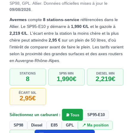
SP98, GPL. Allier.
Données officielles mises à jour le
09/08/2026
.
Avermes
compte
8 stations-service
référencées dans le
Allier. Le SP95-E10 y démarre à
1,990 €/L
et le gazole à
2,219 €/L
. L'écart entre la station la moins chère et la plus
chère peut atteindre
2,95 €
sur un plein de 50 litres, d'où
l'intérêt de comparer avant de faire le plein. Les tarifs varient
selon la proximité des grandes surfaces et des axes routiers
en Auvergne-Rhône-Alpes.
STATIONS
SP95 MIN
DIESEL MIN
8
1,990€
2,219€
ÉCART 50L
2,95€
Sélectionnez un carburant :
SP95-E10
⛽ Tous
SP98
Diesel
E85
GPL
📍 Ma position