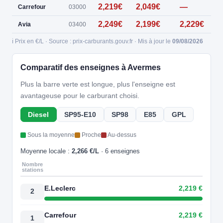
2,219€
2,049€
—
Carrefour
03000
2,249€
2,199€
2,229€
Avia
03400
ℹ️ Prix en €/L · Source : prix-carburants.gouv.fr · Mis à jour le
09/08/2026
Comparatif des enseignes à Avermes
Plus la barre verte est longue, plus l'enseigne est
avantageuse pour le carburant choisi.
Diesel
SP95-E10
SP98
E85
GPL
Sous la moyenne
Proche
Au-dessus
Moyenne locale :
2,266 €/L
· 6 enseignes
Nombre
stations
E.Leclerc
2,219 €
2
Carrefour
2,219 €
1