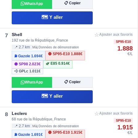
📋 Copier
WhatsApp
🗺️ Y aller
☆
Shell
7
Ajouter aux favoris
192 rue de la République, France
SP95-E10
1.888
📍 2.7 km
Màj Données de démonstration
🔴 SP95-E10
1.888€
€/L
⛽ Gazole
1.694€
🌿 E85
0.914€
🟣 SP98
2.023€
💨 GPLc
1.011€
📋 Copier
WhatsApp
🗺️ Y aller
☆
Leclerc
8
Ajouter aux favoris
68 rue de la République, France
SP95-E10
1.915
📍 2.7 km
Màj Données de démonstration
🔴 SP95-E10
1.915€
€/L
⛽ Gazole
1.691€