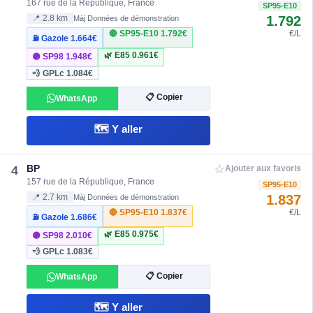
167 rue de la République, France
SP95-E10
1.792
📍 2.8 km
Màj Données de démonstration
🔴 SP95-E10
1.792€
€/L
⛽ Gazole
1.664€
🌿 E85
0.961€
🟣 SP98
1.948€
💨 GPLc
1.084€
📋 Copier
WhatsApp
🗺️ Y aller
☆
BP
4
Ajouter aux favoris
157 rue de la République, France
SP95-E10
1.837
📍 2.7 km
Màj Données de démonstration
🔴 SP95-E10
1.837€
€/L
⛽ Gazole
1.686€
🌿 E85
0.975€
🟣 SP98
2.010€
💨 GPLc
1.083€
📋 Copier
WhatsApp
🗺️ Y aller