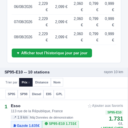
2,229
2,060
0,799
0,999
06/08/2026
2,099 €
€
€
€
€
2,229
2,060
0,799
0,999
07/08/2026
2,099 €
€
€
€
€
2,229
2,060
0,799
0,999
08/08/2026
2,099 €
€
€
€
€
▼ Afficher tout l'historique jour par jour
SP95-E10 -- 10 stations
rayon 10 km
Trier par :
Prix ↑
Distance
Nom
SP95
SP98
Diesel
E85
GPL
☆
Esso
1
Ajouter aux favoris
113 rue de la République, France
SP95-E10
1.731
📍 1.9 km
Màj Données de démonstration
🔴 SP95-E10
1.731€
€/L
⛽ Gazole
1.635€