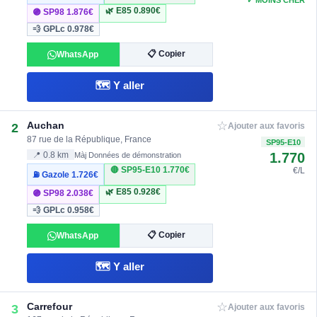
✓ MOINS CHER
🌿 E85
0.890€
🟣 SP98
1.876€
💨 GPLc
0.978€
📋 Copier
WhatsApp
🗺️ Y aller
☆
Auchan
2
Ajouter aux favoris
87 rue de la République, France
SP95-E10
1.770
📍 0.8 km
Màj Données de démonstration
🔴 SP95-E10
1.770€
€/L
⛽ Gazole
1.726€
🌿 E85
0.928€
🟣 SP98
2.038€
💨 GPLc
0.958€
📋 Copier
WhatsApp
🗺️ Y aller
☆
Carrefour
3
Ajouter aux favoris