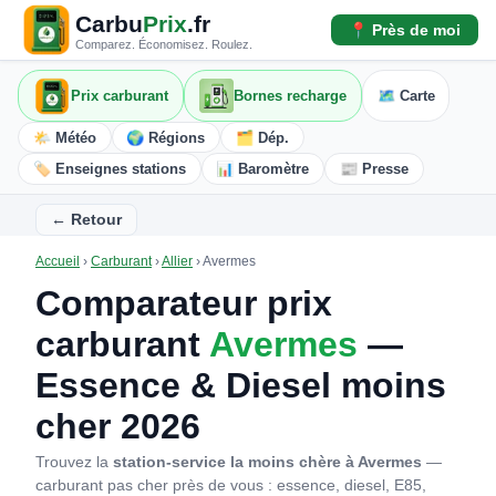
Carbu
Prix
.fr
📍 Près de moi
Comparez. Économisez. Roulez.
Prix carburant
Bornes recharge
🗺️ Carte
🌤️ Météo
🌍 Régions
🗂️ Dép.
🏷️ Enseignes stations
📊 Baromètre
📰 Presse
← Retour
Accueil
›
Carburant
›
Allier
›
Avermes
Comparateur prix
carburant
Avermes
—
Essence & Diesel moins
cher 2026
Trouvez la
station-service la moins chère à Avermes
—
carburant pas cher près de vous : essence, diesel, E85,