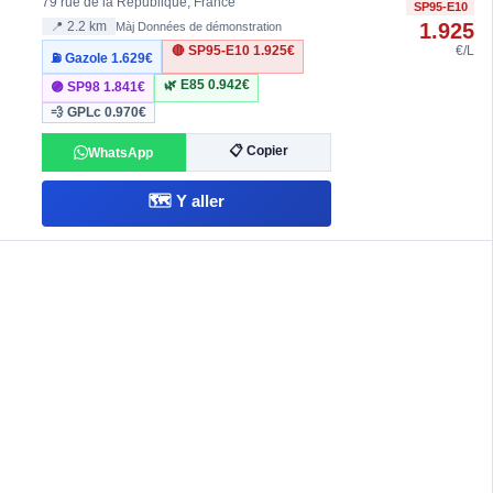
79 rue de la République, France
SP95-E10
1.925
📍 2.2 km
Màj Données de démonstration
🔴 SP95-E10
1.925€
€/L
⛽ Gazole
1.629€
🌿 E85
0.942€
🟣 SP98
1.841€
💨 GPLc
0.970€
📋 Copier
WhatsApp
🗺️ Y aller