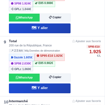
🌿 E85
0.988€
🟣 SP98
1.924€
💨 GPLc
1.044€
📋 Copier
WhatsApp
🗺️ Y aller
☆
Total
9
Ajouter aux favoris
200 rue de la République, France
SP95-E10
1.925
📍 2.5 km
Màj Données de démonstration
🔴 SP95-E10
1.925€
€/L
⛽ Gazole
1.605€
🌿 E85
0.982€
🟣 SP98
2.030€
💨 GPLc
1.060€
📋 Copier
WhatsApp
🗺️ Y aller
☆
Intermarché
10
Ajouter aux favoris