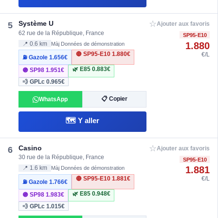
☆
Système U
5
Ajouter aux favoris
62 rue de la République, France
SP95-E10
1.880
📍 0.6 km
Màj Données de démonstration
🔴 SP95-E10
1.880€
€/L
⛽ Gazole
1.656€
🌿 E85
0.883€
🟣 SP98
1.951€
💨 GPLc
0.965€
📋 Copier
WhatsApp
🗺️ Y aller
☆
Casino
6
Ajouter aux favoris
30 rue de la République, France
SP95-E10
1.881
📍 1.6 km
Màj Données de démonstration
🔴 SP95-E10
1.881€
€/L
⛽ Gazole
1.766€
🌿 E85
0.948€
🟣 SP98
1.983€
💨 GPLc
1.015€