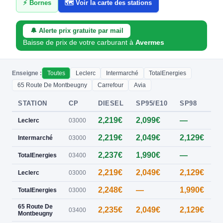
⚡ Bornes
🗺️ Voir la carte des stations
🔔 Alerte prix gratuite par mail
Baisse de prix de votre carburant à
Avermes
Enseigne :
Toutes
Leclerc
Intermarché
TotalEnergies
65 Route De Montbeugny
Carrefour
Avia
STATION
CP
DIESEL
SP95/E10
SP98
E
2,219€
2,099€
—
0
Leclerc
03000
2,219€
2,049€
2,129€
0
Intermarché
03000
2,237€
1,990€
—
0
TotalEnergies
03400
2,219€
2,049€
2,129€
Leclerc
03000
2,248€
—
1,990€
TotalEnergies
03000
65 Route De
2,235€
2,049€
2,129€
03400
Montbeugny