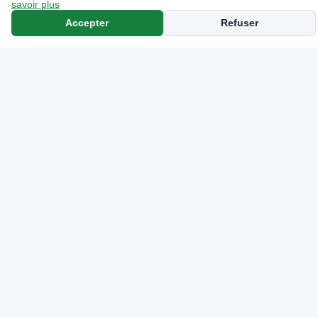
savoir plus
BP
Accepter
Refuser
Carrefour
1.837€
SP95-E10
1.792€
SP95-E10