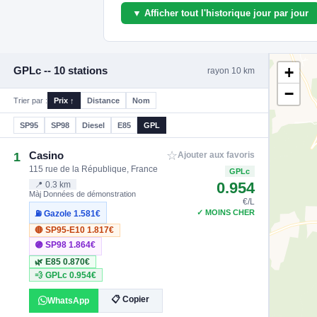
▼ Afficher tout l'historique jour par jour
+
GPLc -- 10 stations
rayon 10 km
−
Trier par :
Prix ↑
Distance
Nom
SP95
SP98
Diesel
E85
GPL
☆
Casino
1
Ajouter aux favoris
115 rue de la République, France
GPLc
0.954
📍 0.3 km
Màj Données de démonstration
€/L
✓ MOINS CHER
⛽ Gazole
1.581€
🔴 SP95-E10
1.817€
🟣 SP98
1.864€
🌿 E85
0.870€
💨 GPLc
0.954€
📋 Copier
WhatsApp