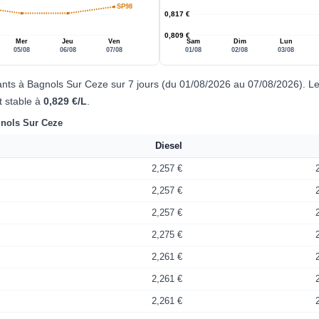
SP98
0,817 €
0,809 €
Mer
Jeu
Ven
Sam
Dim
Lun
05/08
06/08
07/08
01/08
02/08
03/08
ants à Bagnols Sur Ceze sur 7 jours (du 01/08/2026 au 07/08/2026). L
t stable à
0,829 €/L
.
gnols Sur Ceze
Diesel
2,257 €
2,257 €
2,257 €
2,275 €
2,261 €
2,261 €
2,261 €