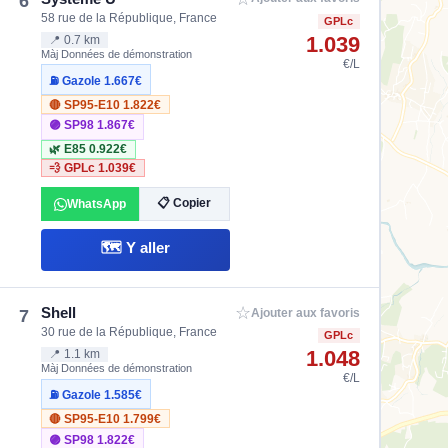
6
58 rue de la République, France
GPLc
1.039
📍 0.7 km
Màj Données de démonstration
€/L
⛽ Gazole
1.667€
🔴 SP95-E10
1.822€
🟣 SP98
1.867€
🌿 E85
0.922€
💨 GPLc
1.039€
📋 Copier
WhatsApp
🗺️ Y aller
☆
Shell
7
Ajouter aux favoris
30 rue de la République, France
GPLc
1.048
📍 1.1 km
Màj Données de démonstration
€/L
⛽ Gazole
1.585€
🔴 SP95-E10
1.799€
🟣 SP98
1.822€