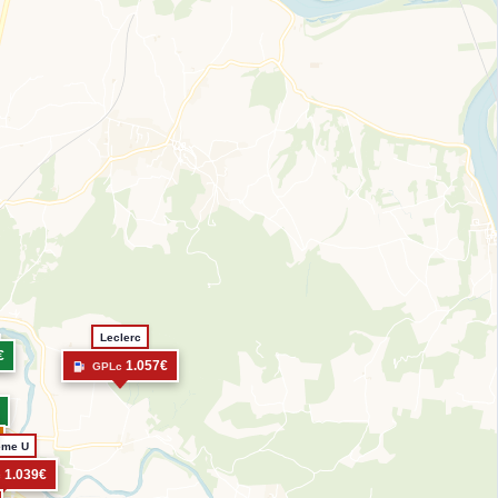
Leclerc
€
1.057€
GPLc
ème U
1.039€
c