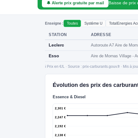
Baisse de prix
🔔 Alerte prix gratuite par mail
Enseigne :
Toutes
Système U
TotalEnergies Ac
STATION
ADRESSE
Leclerc
Autoroute A7 Aire de Mor
Esso
Aire de Mornas Village - 
ℹ️ Prix en €/L · Source : prix-carburants.gouv.fr · Mis à jo
Évolution des prix des carburan
Essence & Diesel
2,301 €
2,247 €
2,192 €
2,138 €