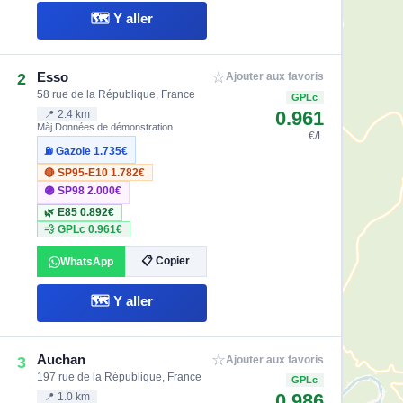
🗺️ Y aller
☆
Esso
2
Ajouter aux favoris
58 rue de la République, France
GPLc
0.961
📍 2.4 km
Màj Données de démonstration
€/L
⛽ Gazole
1.735€
🔴 SP95-E10
1.782€
🟣 SP98
2.000€
🌿 E85
0.892€
💨 GPLc
0.961€
📋 Copier
WhatsApp
🗺️ Y aller
☆
Auchan
3
Ajouter aux favoris
197 rue de la République, France
GPLc
0.986
📍 1.0 km