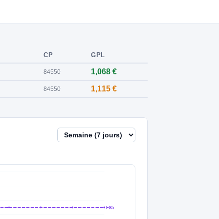
CP
GPL
1,068 €
84550
1,115 €
84550
E85