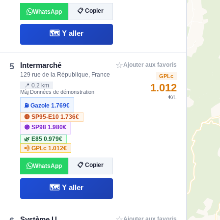
📋 Copier
WhatsApp
🗺️ Y aller
☆
Intermarché
5
Ajouter aux favoris
129 rue de la République, France
GPLc
1.012
📍 0.2 km
Màj Données de démonstration
€/L
⛽ Gazole
1.769€
🔴 SP95-E10
1.736€
🟣 SP98
1.980€
🌿 E85
0.979€
💨 GPLc
1.012€
📋 Copier
WhatsApp
🗺️ Y aller
☆
Système U
Ajouter aux favoris