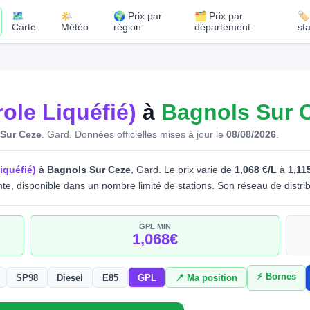
🗺️
🌤️
🌍 Prix par
🗂️ Prix par
🏷
Carte
Météo
région
département
st
ole Liquéfié)
à
Bagnols Sur 
 Sur Ceze
. Gard.
Données officielles mises à jour le
08/08/2026
.
iquéfié)
à
Bagnols Sur Ceze
, Gard. Le prix varie de
1,068 €/L
à
1,11
te, disponible dans un nombre limité de stations. Son réseau de distri
GPL MIN
1,068€
⚡ Bornes
SP98
Diesel
E85
GPL
📍 Ma position