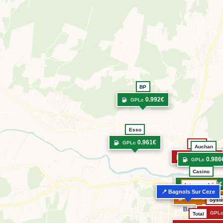
BP
0.992€
GPLc
Esso
0.961€
GPLc
Shell
Auchan
1.048€
GPLc
0.986
GPLc
Casino
0.954€
GPLc
Intermarché
📍 Bagnols Sur Ceze
1.012€
GPLc
Syst
GPL
Total