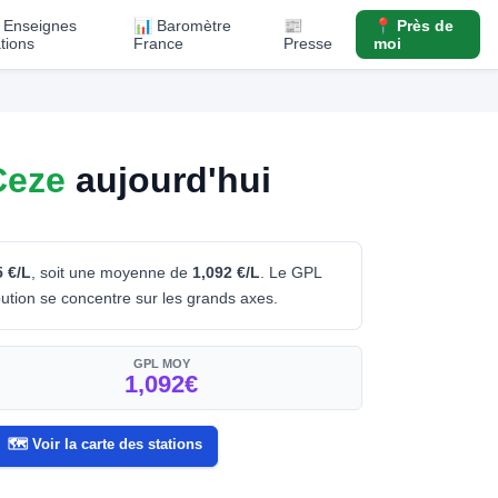
️ Enseignes
📊 Baromètre
📰
📍 Près de
ations
France
Presse
moi
Ceze
aujourd'hui
5 €/L
, soit une moyenne de
1,092 €/L
. Le GPL
bution se concentre sur les grands axes.
GPL MOY
1,092€
🗺️ Voir la carte des stations