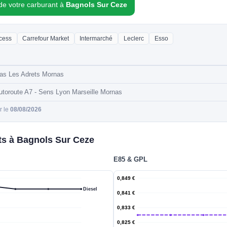
 de votre carburant à
Bagnols Sur Ceze
cess
Carrefour Market
Intermarché
Leclerc
Esso
nas Les Adrets Mornas
Autoroute A7 - Sens Lyon Marseille Mornas
ur le
08/08/2026
ts à Bagnols Sur Ceze
E85 & GPL
0,849 €
Diesel
0,841 €
0,833 €
0,825 €