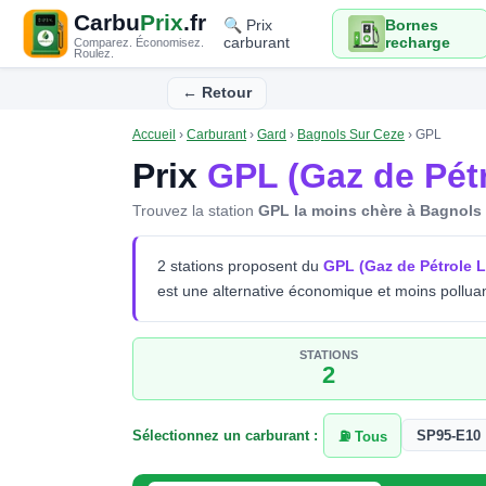
Carbu
Prix
.fr
🔍 Prix
Bornes
carburant
recharge
Comparez. Économisez.
Roulez.
← Retour
Accueil
›
Carburant
›
Gard
›
Bagnols Sur Ceze
›
GPL
Prix
GPL (Gaz de Pétr
Trouvez la station
GPL la moins chère à Bagnols
2 stations proposent du
GPL (Gaz de Pétrole L
est une alternative économique et moins polluan
STATIONS
2
Sélectionnez un carburant :
SP95-E10
⛽ Tous