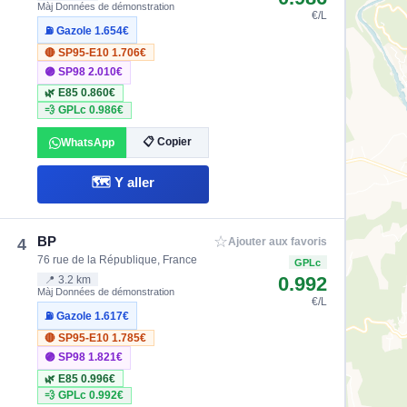
Màj Données de démonstration
€/L
⛽ Gazole
1.654€
🔴 SP95-E10
1.706€
🟣 SP98
2.010€
🌿 E85
0.860€
💨 GPLc
0.986€
📋 Copier
WhatsApp
🗺️ Y aller
☆
BP
4
Ajouter aux favoris
76 rue de la République, France
GPLc
0.992
📍 3.2 km
Màj Données de démonstration
€/L
⛽ Gazole
1.617€
🔴 SP95-E10
1.785€
🟣 SP98
1.821€
🌿 E85
0.996€
💨 GPLc
0.992€