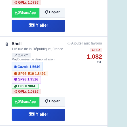
💨 GPLc
1.073€
📋 Copier
WhatsApp
🗺️ Y aller
☆
Shell
8
Ajouter aux favoris
116 rue de la République, France
GPLc
1.082
📍 2.4 km
Màj Données de démonstration
€/L
⛽ Gazole
1.564€
🔴 SP95-E10
1.849€
🟣 SP98
1.951€
🌿 E85
0.906€
💨 GPLc
1.082€
📋 Copier
WhatsApp
🗺️ Y aller