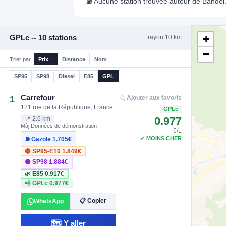
⛽ Aucune station trouvée autour de Bandol. U
+
GPLc -- 10 stations
rayon 10 km
−
Trier par :
Prix ↑
Distance
Nom
SP95
SP98
Diesel
E85
GPL
☆
Carrefour
1
Ajouter aux favoris
121 rue de la République, France
GPLc
0.977
📍 2.6 km
Màj Données de démonstration
€/L
✓ MOINS CHER
⛽ Gazole
1.705€
🔴 SP95-E10
1.849€
🟣 SP98
1.884€
🌿 E85
0.917€
💨 GPLc
0.977€
📋 Copier
WhatsApp
🗺️ Y aller