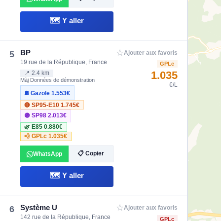
🗺️ Y aller
☆
BP
5
Ajouter aux favoris
19 rue de la République, France
GPLc
1.035
📍 2.4 km
Màj Données de démonstration
€/L
⛽ Gazole
1.553€
🔴 SP95-E10
1.745€
🟣 SP98
2.013€
🌿 E85
0.880€
💨 GPLc
1.035€
📋 Copier
WhatsApp
🗺️ Y aller
☆
Système U
6
Ajouter aux favoris
142 rue de la République, France
GPLc