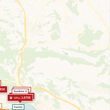
083€
Intermarché
Système U
1.073€
GPLc
1.070€
GPLc
o
Casino