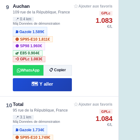
☆
Auchan
9
Ajouter aux favoris
109 rue de la République, France
GPLc
1.083
📍 0.4 km
Màj Données de démonstration
€/L
⛽ Gazole
1.589€
🔴 SP95-E10
1.811€
🟣 SP98
1.960€
🌿 E85
0.904€
💨 GPLc
1.083€
📋 Copier
WhatsApp
🗺️ Y aller
☆
Total
10
Ajouter aux favoris
95 rue de la République, France
GPLc
1.084
📍 3.1 km
Màj Données de démonstration
€/L
⛽ Gazole
1.734€
🔴 SP95-E10
1.749€