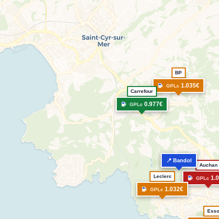
BP
1.035€
GPLc
Carrefour
0.977€
GPLc
📍 Bandol
Auchan
Leclerc
1.
GPLc
1.032€
GPLc
Ess