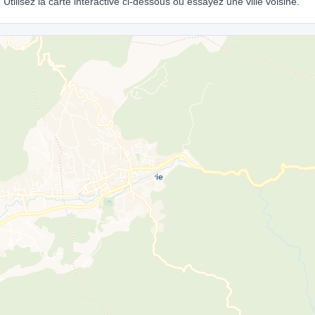
tilisez la carte interactive ci-dessous ou essayez une ville voisine.