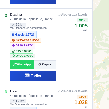
☆
Casino
2
Ajouter aux favoris
25 rue de la République, France
GPLc
1.005
📍 2.2 km
Màj Données de démonstration
€/L
⛽ Gazole
1.572€
🔴 SP95-E10
1.854€
🟣 SP98
2.027€
🌿 E85
0.975€
💨 GPLc
1.005€
📋 Copier
WhatsApp
🗺️ Y aller
☆
Esso
3
Ajouter aux favoris
43 rue de la République, France
GPLc
1.028
📍 1.7 km
Màj Données de démonstration
€/L