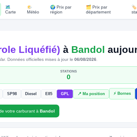
🗺️
🌤️
🌍 Prix par
🗂️ Prix par
🏷
Carte
Météo
région
département
st
ole Liquéfié)
à
Bandol
aujour
Var.
Données officielles mises à jour le
06/08/2026
.
STATIONS
0
⚡ Bornes
SP98
Diesel
E85
GPL
📍 Ma position
 de votre carburant à
Bandol