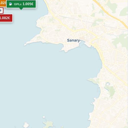
.028€
1.005€
GPLc
l
1.082€