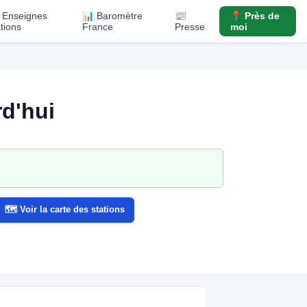
️ Enseignes
📊 Baromètre
📰
📍 Près de
ations
France
Presse
moi
d'hui
🗺️ Voir la carte des stations