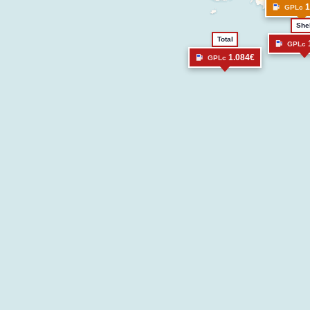
1
GPLc
Shel
Total
GPLc
1.084€
GPLc