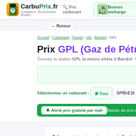
Carbu
Prix
.fr
🔍 Prix
Bornes
carburant
recharge
Comparez. Économisez.
Roulez.
← Retour
Accueil
›
Carburant
›
Toulon
›
Var
›
Bandol
›
GPL
Prix
GPL (Gaz de Pétr
Trouvez la station
GPL la moins chère à Bandol
. 
Sélectionnez un carburant :
SP95-E10
⛽ Tous
Baisse de prix
🔔 Alerte prix gratuite par mail