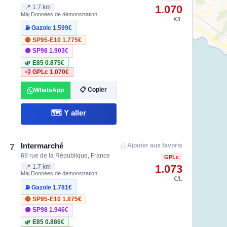
1.070
📍 1.7 km
Màj Données de démonstration
€/L
⛽ Gazole
1.599€
🔴 SP95-E10
1.775€
🟣 SP98
1.903€
🌿 E85
0.875€
💨 GPLc
1.070€
📋 Copier
WhatsApp
🗺️ Y aller
☆
Intermarché
7
Ajouter aux favoris
69 rue de la République, France
GPLc
1.073
📍 1.7 km
Màj Données de démonstration
€/L
⛽ Gazole
1.781€
🔴 SP95-E10
1.875€
🟣 SP98
1.946€
🌿 E85
0.886€