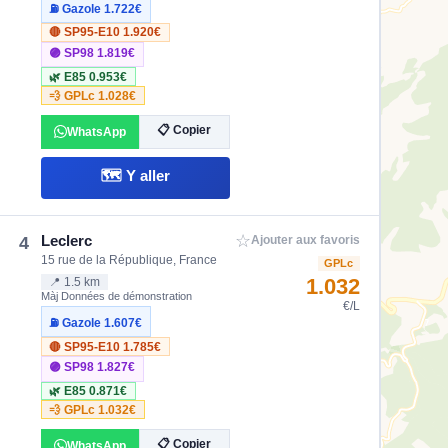
⛽ Gazole
1.722€
🔴 SP95-E10
1.920€
🟣 SP98
1.819€
🌿 E85
0.953€
💨 GPLc
1.028€
📋 Copier
WhatsApp
🗺️ Y aller
☆
Leclerc
4
Ajouter aux favoris
15 rue de la République, France
GPLc
1.032
📍 1.5 km
Màj Données de démonstration
€/L
⛽ Gazole
1.607€
🔴 SP95-E10
1.785€
🟣 SP98
1.827€
🌿 E85
0.871€
💨 GPLc
1.032€
📋 Copier
WhatsApp