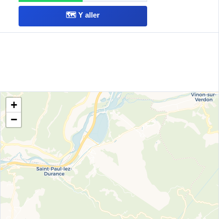
🗺️ Y aller
+
−