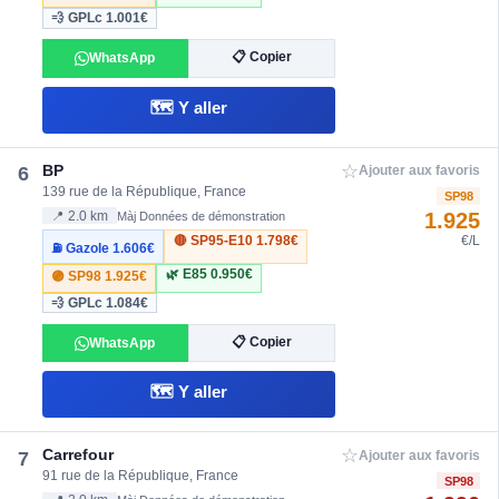
💨 GPLc
1.001€
📋 Copier
WhatsApp
🗺️ Y aller
☆
BP
6
Ajouter aux favoris
139 rue de la République, France
SP98
1.925
📍 2.0 km
Màj Données de démonstration
🔴 SP95-E10
1.798€
€/L
⛽ Gazole
1.606€
🌿 E85
0.950€
🟣 SP98
1.925€
💨 GPLc
1.084€
📋 Copier
WhatsApp
🗺️ Y aller
☆
Carrefour
7
Ajouter aux favoris
91 rue de la République, France
SP98