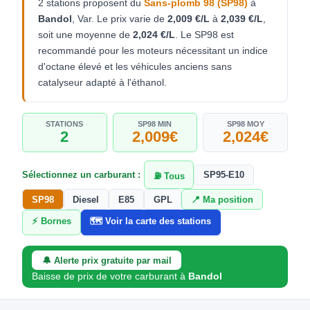
2 stations proposent du
Sans-plomb 98 (SP98)
à
Bandol
, Var. Le prix varie de
2,009 €/L
à
2,039 €/L
,
soit une moyenne de
2,024 €/L
. Le SP98 est
recommandé pour les moteurs nécessitant un indice
d'octane élevé et les véhicules anciens sans
catalyseur adapté à l'éthanol.
STATIONS
SP98 MIN
SP98 MOY
2
2,009€
2,024€
Sélectionnez un carburant :
SP95-E10
⛽ Tous
SP98
Diesel
E85
GPL
📍 Ma position
⚡ Bornes
🗺️ Voir la carte des stations
🔔 Alerte prix gratuite par mail
Baisse de prix de votre carburant à
Bandol