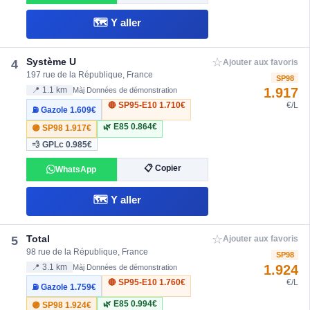
🗺️ Y aller
☆
Système U
4
Ajouter aux favoris
197 rue de la République, France
SP98
1.917
📍 1.1 km
Màj Données de démonstration
🔴 SP95-E10
1.710€
€/L
⛽ Gazole
1.609€
🌿 E85
0.864€
🟣 SP98
1.917€
💨 GPLc
0.985€
📋 Copier
WhatsApp
🗺️ Y aller
☆
Total
5
Ajouter aux favoris
98 rue de la République, France
SP98
1.924
📍 3.1 km
Màj Données de démonstration
🔴 SP95-E10
1.760€
€/L
⛽ Gazole
1.759€
🌿 E85
0.994€
🟣 SP98
1.924€