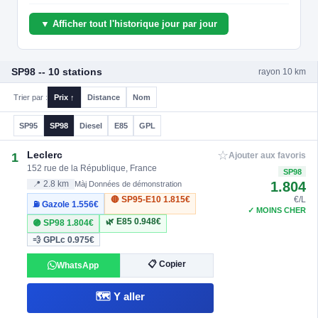
▼ Afficher tout l'historique jour par jour
SP98 -- 10 stations
rayon 10 km
Trier par :
Prix ↑
Distance
Nom
SP95
SP98
Diesel
E85
GPL
☆
Leclerc
1
Ajouter aux favoris
152 rue de la République, France
SP98
1.804
📍 2.8 km
Màj Données de démonstration
🔴 SP95-E10
1.815€
€/L
⛽ Gazole
1.556€
✓ MOINS CHER
🌿 E85
0.948€
🟣 SP98
1.804€
💨 GPLc
0.975€
📋 Copier
WhatsApp
🗺️ Y aller