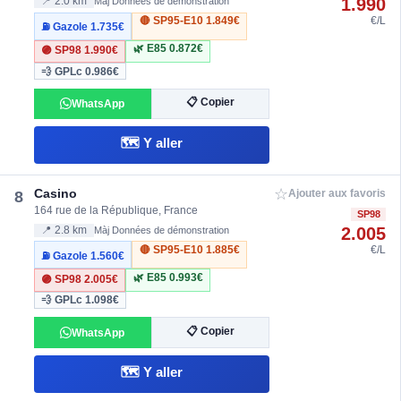
1.990
📍 2.0 km
Màj Données de démonstration
🔴 SP95-E10
1.849€
€/L
⛽ Gazole
1.735€
🌿 E85
0.872€
🟣 SP98
1.990€
💨 GPLc
0.986€
📋 Copier
WhatsApp
🗺️ Y aller
☆
Casino
8
Ajouter aux favoris
164 rue de la République, France
SP98
2.005
📍 2.8 km
Màj Données de démonstration
🔴 SP95-E10
1.885€
€/L
⛽ Gazole
1.560€
🌿 E85
0.993€
🟣 SP98
2.005€
💨 GPLc
1.098€
📋 Copier
WhatsApp
🗺️ Y aller