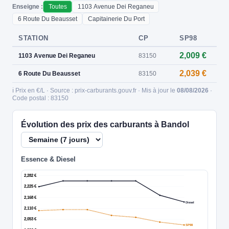
Enseigne :
Toutes
1103 Avenue Dei Reganeu
6 Route Du Beausset
Capitainerie Du Port
STATION
CP
SP98
2,009 €
1103 Avenue Dei Reganeu
83150
2,039 €
6 Route Du Beausset
83150
ℹ️ Prix en €/L · Source : prix-carburants.gouv.fr · Mis à jour le
08/08/2026
·
Code postal : 83150
Évolution des prix des carburants à Bandol
Essence & Diesel
2,282 €
2,225 €
2,168 €
Diesel
2,110 €
2,053 €
SP98