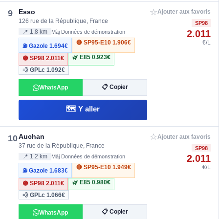
☆
Esso
9
Ajouter aux favoris
126 rue de la République, France
SP98
2.011
📍 1.8 km
Màj Données de démonstration
🔴 SP95-E10
1.906€
€/L
⛽ Gazole
1.694€
🌿 E85
0.923€
🟣 SP98
2.011€
💨 GPLc
1.092€
📋 Copier
WhatsApp
🗺️ Y aller
☆
Auchan
10
Ajouter aux favoris
37 rue de la République, France
SP98
2.011
📍 1.2 km
Màj Données de démonstration
🔴 SP95-E10
1.949€
€/L
⛽ Gazole
1.683€
🌿 E85
0.980€
🟣 SP98
2.011€
💨 GPLc
1.066€
📋 Copier
WhatsApp