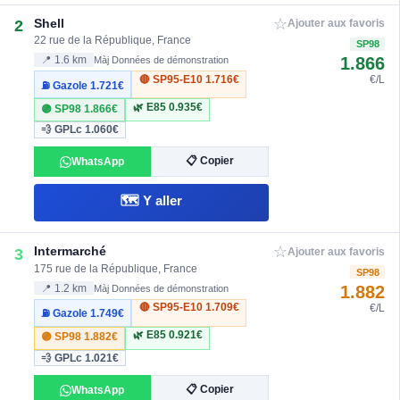
☆
Shell
2
Ajouter aux favoris
22 rue de la République, France
SP98
1.866
📍 1.6 km
Màj Données de démonstration
🔴 SP95-E10
1.716€
€/L
⛽ Gazole
1.721€
🌿 E85
0.935€
🟣 SP98
1.866€
💨 GPLc
1.060€
📋 Copier
WhatsApp
🗺️ Y aller
☆
Intermarché
3
Ajouter aux favoris
175 rue de la République, France
SP98
1.882
📍 1.2 km
Màj Données de démonstration
🔴 SP95-E10
1.709€
€/L
⛽ Gazole
1.749€
🌿 E85
0.921€
🟣 SP98
1.882€
💨 GPLc
1.021€
📋 Copier
WhatsApp