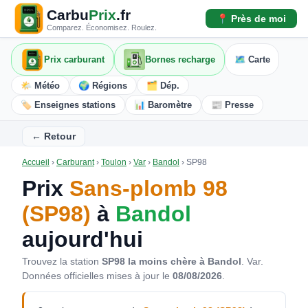
Carbu
Prix
.fr
📍 Près de moi
Comparez. Économisez. Roulez.
Prix carburant
Bornes recharge
🗺️ Carte
🌤️ Météo
🌍 Régions
🗂️ Dép.
🏷️ Enseignes stations
📊 Baromètre
📰 Presse
← Retour
Accueil
›
Carburant
›
Toulon
›
Var
›
Bandol
›
SP98
Prix
Sans-plomb 98
(SP98)
à
Bandol
aujourd'hui
Trouvez la station
SP98 la moins chère à Bandol
. Var.
Données officielles mises à jour le
08/08/2026
.