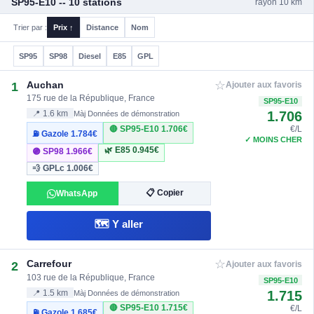
SP95-E10 -- 10 stations
rayon 10 km
Trier par :
Prix ↑
Distance
Nom
SP95
SP98
Diesel
E85
GPL
☆
Auchan
1
Ajouter aux favoris
175 rue de la République, France
SP95-E10
1.706
📍 1.6 km
Màj Données de démonstration
🔴 SP95-E10
1.706€
€/L
⛽ Gazole
1.784€
✓ MOINS CHER
🌿 E85
0.945€
🟣 SP98
1.966€
💨 GPLc
1.006€
📋 Copier
WhatsApp
🗺️ Y aller
☆
Carrefour
2
Ajouter aux favoris
103 rue de la République, France
SP95-E10
1.715
📍 1.5 km
Màj Données de démonstration
🔴 SP95-E10
1.715€
€/L
⛽ Gazole
1.685€