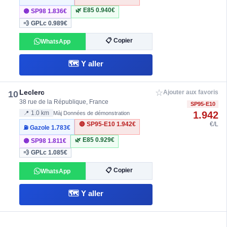
🌿 E85
0.940€
🟣 SP98
1.836€
💨 GPLc
0.989€
📋 Copier
WhatsApp
🗺️ Y aller
☆
Leclerc
10
Ajouter aux favoris
38 rue de la République, France
SP95-E10
1.942
📍 1.0 km
Màj Données de démonstration
🔴 SP95-E10
1.942€
€/L
⛽ Gazole
1.783€
🌿 E85
0.929€
🟣 SP98
1.811€
💨 GPLc
1.085€
📋 Copier
WhatsApp
🗺️ Y aller