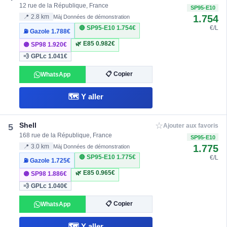
12 rue de la République, France
SP95-E10
1.754
📍 2.8 km
Màj Données de démonstration
🔴 SP95-E10
1.754€
€/L
⛽ Gazole
1.788€
🌿 E85
0.982€
🟣 SP98
1.920€
💨 GPLc
1.041€
📋 Copier
WhatsApp
🗺️ Y aller
☆
Shell
5
Ajouter aux favoris
168 rue de la République, France
SP95-E10
1.775
📍 3.0 km
Màj Données de démonstration
🔴 SP95-E10
1.775€
€/L
⛽ Gazole
1.725€
🌿 E85
0.965€
🟣 SP98
1.886€
💨 GPLc
1.040€
📋 Copier
WhatsApp
🗺️ Y aller