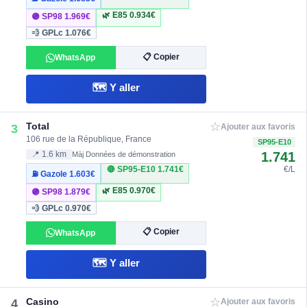
🌿 E85
0.934€
🟣 SP98
1.969€
💨 GPLc
1.076€
📋 Copier
WhatsApp
🗺️ Y aller
☆
Total
3
Ajouter aux favoris
106 rue de la République, France
SP95-E10
1.741
📍 1.6 km
Màj Données de démonstration
🔴 SP95-E10
1.741€
€/L
⛽ Gazole
1.603€
🌿 E85
0.970€
🟣 SP98
1.879€
💨 GPLc
0.970€
📋 Copier
WhatsApp
🗺️ Y aller
☆
Casino
4
Ajouter aux favoris