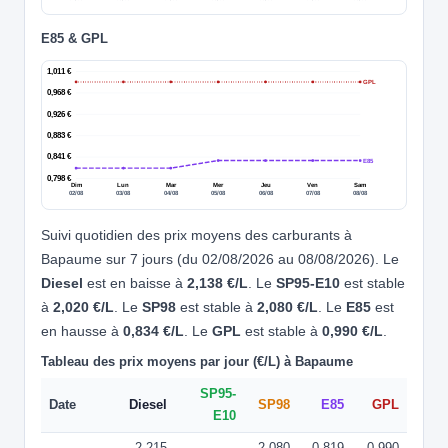
E85 & GPL
1,011 €
GPL
0,968 €
0,926 €
0,883 €
0,841 €
E85
0,798 €
Dim
Lun
Mar
Mer
Jeu
Ven
Sam
02/08
03/08
04/08
05/08
06/08
07/08
08/08
Suivi quotidien des prix moyens des carburants à
Bapaume sur 7 jours (du 02/08/2026 au 08/08/2026). Le
Diesel
est en baisse à
2,138 €/L
. Le
SP95-E10
est stable
à
2,020 €/L
. Le
SP98
est stable à
2,080 €/L
. Le
E85
est
en hausse à
0,834 €/L
. Le
GPL
est stable à
0,990 €/L
.
Tableau des prix moyens par jour (€/L) à Bapaume
SP95-
Date
Diesel
SP98
E85
GPL
E10
2,215
2,080
0,819
0,990