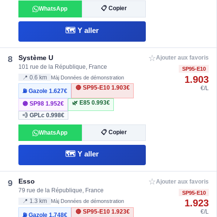
📋 Copier
WhatsApp
🗺️ Y aller
☆
Système U
8
Ajouter aux favoris
101 rue de la République, France
SP95-E10
1.903
📍 0.6 km
Màj Données de démonstration
🔴 SP95-E10
1.903€
€/L
⛽ Gazole
1.627€
🌿 E85
0.993€
🟣 SP98
1.952€
💨 GPLc
0.998€
📋 Copier
WhatsApp
🗺️ Y aller
☆
Esso
9
Ajouter aux favoris
79 rue de la République, France
SP95-E10
1.923
📍 1.3 km
Màj Données de démonstration
🔴 SP95-E10
1.923€
€/L
⛽ Gazole
1.748€