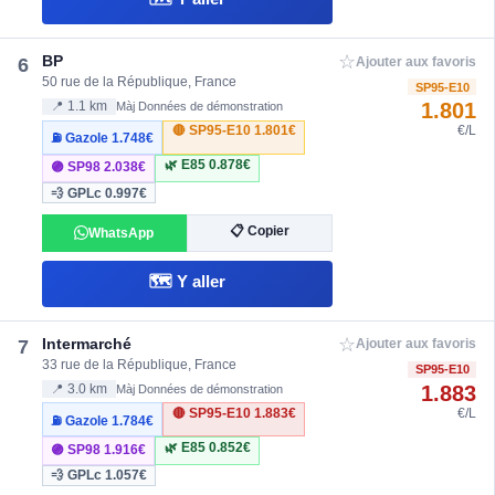
☆
BP
6
Ajouter aux favoris
50 rue de la République, France
SP95-E10
1.801
📍 1.1 km
Màj Données de démonstration
🔴 SP95-E10
1.801€
€/L
⛽ Gazole
1.748€
🌿 E85
0.878€
🟣 SP98
2.038€
💨 GPLc
0.997€
📋 Copier
WhatsApp
🗺️ Y aller
☆
Intermarché
7
Ajouter aux favoris
33 rue de la République, France
SP95-E10
1.883
📍 3.0 km
Màj Données de démonstration
🔴 SP95-E10
1.883€
€/L
⛽ Gazole
1.784€
🌿 E85
0.852€
🟣 SP98
1.916€
💨 GPLc
1.057€