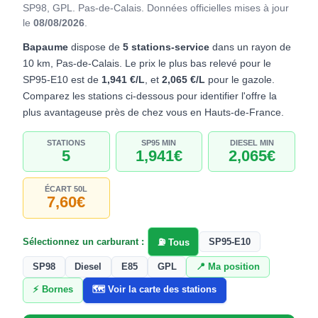
SP98, GPL. Pas-de-Calais.
Données officielles mises à jour
le
08/08/2026
.
Bapaume
dispose de
5 stations-service
dans un rayon de
10 km, Pas-de-Calais. Le prix le plus bas relevé pour le
SP95-E10 est de
1,941 €/L
, et
2,065 €/L
pour le gazole.
Comparez les stations ci-dessous pour identifier l'offre la
plus avantageuse près de chez vous en Hauts-de-France.
STATIONS
SP95 MIN
DIESEL MIN
5
1,941€
2,065€
ÉCART 50L
7,60€
Sélectionnez un carburant :
SP95-E10
⛽ Tous
SP98
Diesel
E85
GPL
📍 Ma position
⚡ Bornes
🗺️ Voir la carte des stations