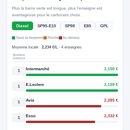
Plus la barre verte est longue, plus l'enseigne est
avantageuse pour le carburant choisi.
Diesel
SP95-E10
SP98
E85
GPL
Sous la moyenne
Proche
Au-dessus
Moyenne locale :
2,234 €/L
· 4 enseignes
Nombre
stations
Intermarché
2,158 €
1
E.Leclerc
2,159 €
1
Avia
2,285 €
1
Esso
2,332 €
1