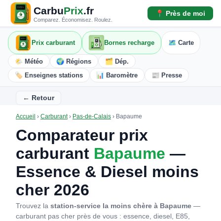
Carbu
Prix
.fr
📍 Près de moi
Comparez. Économisez. Roulez.
Prix carburant
Bornes recharge
🗺️ Carte
🌤️ Météo
🌍 Régions
🗂️ Dép.
🏷️ Enseignes stations
📊 Baromètre
📰 Presse
← Retour
Accueil
›
Carburant
›
Pas-de-Calais
›
Bapaume
Comparateur prix
carburant
Bapaume
—
Essence & Diesel moins
cher 2026
Trouvez la
station-service la moins chère à Bapaume
—
carburant pas cher près de vous : essence, diesel, E85,