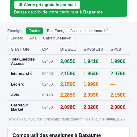
🔔 Alerte prix gratuite par mail
Baisse de prix de votre carburant à
Bapaume
Enseigne :
Toutes
TotalEnergies Access
Intermarché
Leclerc
Avia
Carrefour Market
STATION
CP
DIESEL
SP95/E10
SP98
E
TotalEnergies
2,065€
1,941€
1,990€
0
62450
Access
2,158€
1,964€
2,079€
0
Intermarché
62450
2,159€
1,999€
—
0
Leclerc
62450
2,285€
2,093€
2,158€
0
Avia
62128
Carrefour
2,096€
2,020€
2,080€
62450
Market
ℹ️ Prix en €/L · Source : prix-carburants.gouv.fr · Mis à jour le
08/08/2026
Comparatif des enseignes à Bapaume