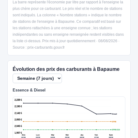
La barre représente l'économie par litre par rapport à l'enseigne la
plus chère pour ce carburant. Le prix réel et le nombre de stations
sont indiqués. La colonne « Nombre stations » indique le nombre
de stations de l'enseigne à Bapaume. Ce comparatif est basé sur
les stations rattachées à une enseigne connue ; les stations
indépendantes ou sans enseigne renseignée restent visibles dans
la liste ci-dessus. Prix mis à jour quotidiennement · 08/08/2026 ·
Source : prix-carburants.gouv.fr
Évolution des prix des carburants à Bapaume
Essence & Diesel
2,238 €
2,190 €
2,142 €
Diesel
2,093 €
SP98
2,045 €
SP95-E10
1,997 €
Dim
Lun
Mar
Mer
Jeu
Ven
Sam
02/08
03/08
04/08
05/08
06/08
07/08
08/08