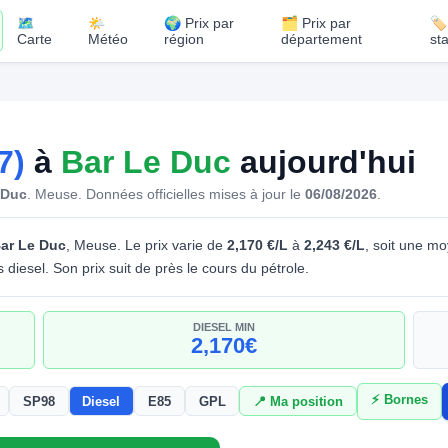
🗺️
🌤️
🌍 Prix par
🗂️ Prix par
🏷
Carte
Météo
région
département
st
7)
à
Bar Le Duc
aujourd'hui
 Duc
. Meuse.
Données officielles mises à jour le
06/08/2026
.
ar Le Duc
, Meuse. Le prix varie de
2,170 €/L
à
2,243 €/L
, soit une m
diesel. Son prix suit de près le cours du pétrole.
DIESEL MIN
2,170€
⚡ Bornes
SP98
Diesel
E85
GPL
📍 Ma position