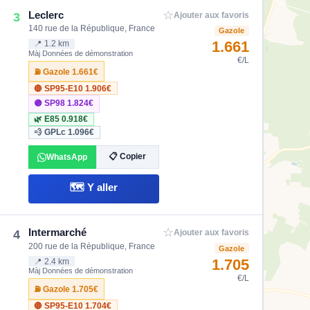
☆
Leclerc
3
Ajouter aux favoris
140 rue de la République, France
Gazole
1.661
📍 1.2 km
Màj Données de démonstration
€/L
⛽ Gazole
1.661€
🔴 SP95-E10
1.906€
🟣 SP98
1.824€
🌿 E85
0.918€
💨 GPLc
1.096€
📋 Copier
WhatsApp
🗺️ Y aller
☆
Intermarché
4
Ajouter aux favoris
200 rue de la République, France
Gazole
1.705
📍 2.4 km
Màj Données de démonstration
€/L
⛽ Gazole
1.705€
🔴 SP95-E10
1.704€