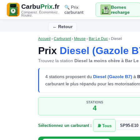
Carbu
Prix
.fr
🔍 Prix
Bornes
carburant
recharge
Comparez. Économisez.
Roulez.
← Retour
Accueil
›
Carburant
›
Meuse
›
Bar Le Duc
›
Diesel
Prix
Diesel (Gazole B
Trouvez la station
Diesel la moins chère à Bar Le
4 stations proposent du
Diesel (Gazole B7)
à
B
carburant le plus répandu pour les motorisations 
STATIONS
4
Sélectionnez un carburant :
SP95-E10
⛽ Tous