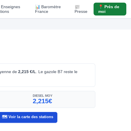
️ Enseignes
📊 Baromètre
📰
📍 Près de
ations
France
Presse
moi
oyenne de
2,215 €/L
. Le gazole B7 reste le
DIESEL MOY
2,215€
🗺️ Voir la carte des stations