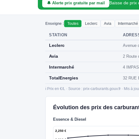
Baisse de prix
🔔 Alerte prix gratuite par mail
Enseigne :
Toutes
Leclerc
Avia
Intermarché
STATION
ADRES
Leclerc
Avenue d
Avia
2 Route 
Intermarché
4 IMPAS
TotalEnergies
32 RUE 
ℹ️ Prix en €/L · Source : prix-carburants.gouv.fr · Mis à jo
Évolution des prix des carburan
Essence & Diesel
2,250 €