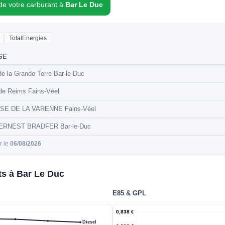
 de votre carburant à
Bar Le Duc
TotalEnergies
SE
e la Grande Terre Bar-le-Duc
de Reims Fains-Véel
SE DE LA VARENNE Fains-Véel
ERNEST BRADFER Bar-le-Duc
ur le
06/08/2026
ts à Bar Le Duc
E85 & GPL
0,838 €
Diesel