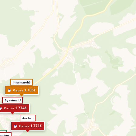
Intermarché
1.705€
Gazole
Système U
1.774€
Gazole
Auchan
1.771€
Gazole
BP
refour