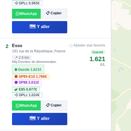
💨 GPLc
0.965€
📋 Copier
WhatsApp
🗺️ Y aller
☆
Esso
2
Ajouter aux favoris
191 rue de la République, France
Gazole
1.621
📍 2.6 km
Màj Données de démonstration
€/L
⛽ Gazole
1.621€
🔴 SP95-E10
1.766€
🟣 SP98
2.011€
🌿 E85
0.977€
💨 GPLc
1.024€
📋 Copier
WhatsApp
🗺️ Y aller