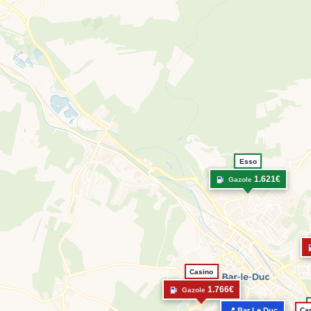
Esso
1.621€
Gazole
Casino
1.766€
Gazole
Car
📍 Bar Le Duc