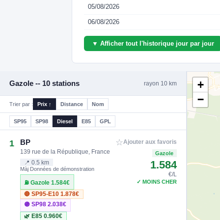
05/08/2026
06/08/2026
▼ Afficher tout l'historique jour par jour
+
Gazole -- 10 stations
rayon 10 km
−
Trier par :
Prix ↑
Distance
Nom
SP95
SP98
Diesel
E85
GPL
☆
BP
1
Ajouter aux favoris
139 rue de la République, France
Gazole
1.584
📍 0.5 km
Màj Données de démonstration
€/L
✓ MOINS CHER
⛽ Gazole
1.584€
🔴 SP95-E10
1.878€
🟣 SP98
2.038€
🌿 E85
0.960€