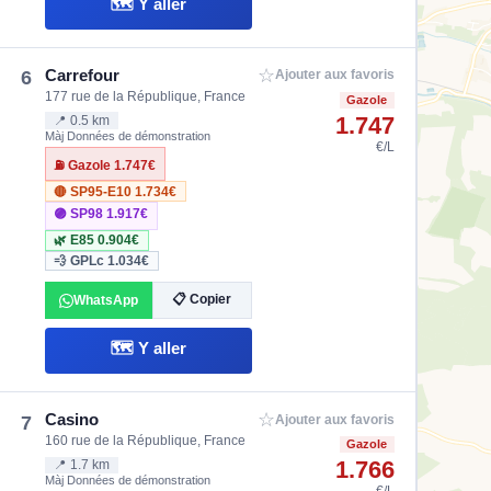
🗺️ Y aller
☆
Carrefour
6
Ajouter aux favoris
177 rue de la République, France
Gazole
1.747
📍 0.5 km
Màj Données de démonstration
€/L
⛽ Gazole
1.747€
🔴 SP95-E10
1.734€
🟣 SP98
1.917€
🌿 E85
0.904€
💨 GPLc
1.034€
📋 Copier
WhatsApp
🗺️ Y aller
☆
Casino
7
Ajouter aux favoris
160 rue de la République, France
Gazole
1.766
📍 1.7 km
Màj Données de démonstration