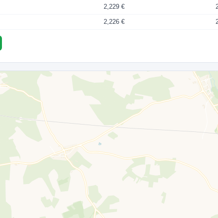
2,229 €
2,226 €