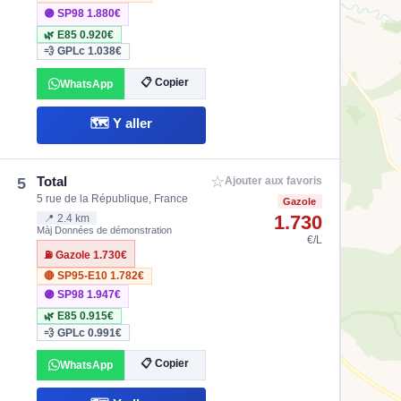
🟣 SP98
1.880€
🌿 E85
0.920€
💨 GPLc
1.038€
📋 Copier
WhatsApp
🗺️ Y aller
☆
Total
5
Ajouter aux favoris
5 rue de la République, France
Gazole
1.730
📍 2.4 km
Màj Données de démonstration
€/L
⛽ Gazole
1.730€
🔴 SP95-E10
1.782€
🟣 SP98
1.947€
🌿 E85
0.915€
💨 GPLc
0.991€
📋 Copier
WhatsApp