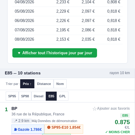
04/08/2026
2,233 €
2,104 €
0,808 €
05/08/2026
2,229 €
2,097 €
0,818 €
06/08/2026
2,226 €
2,097 €
0,818 €
07/08/2026
2,195 €
2,086 €
0,818 €
08/08/2026
2,153 €
2,035 €
0,818 €
▼ Afficher tout l'historique jour par jour
E85 -- 10 stations
rayon 10 km
Trier par :
Prix ↑
Distance
Nom
SP95
SP98
Diesel
E85
GPL
☆
BP
1
Ajouter aux favoris
36 rue de la République, France
E85
0.875
📍 2.9 km
Màj Données de démonstration
🔴 SP95-E10
1.854€
€/L
⛽ Gazole
1.786€
✓ MOINS CHER