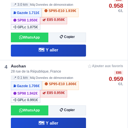
0.958
📍 3.0 km
Màj Données de démonstration
🔴 SP95-E10
1.939€
€/L
⛽ Gazole
1.711€
🌿 E85
0.958€
🟣 SP98
1.950€
💨 GPLc
1.075€
📋 Copier
WhatsApp
🗺️ Y aller
☆
Auchan
4
Ajouter aux favoris
28 rue de la République, France
E85
0.959
📍 0.1 km
Màj Données de démonstration
🔴 SP95-E10
1.806€
€/L
⛽ Gazole
1.706€
🌿 E85
0.959€
🟣 SP98
1.942€
💨 GPLc
0.991€
📋 Copier
WhatsApp
🗺️ Y aller