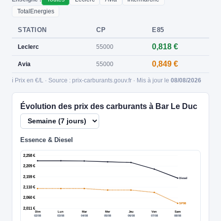
TotalEnergies
STATION
CP
E85
0,818 €
Leclerc
55000
0,849 €
Avia
55000
ℹ️ Prix en €/L · Source : prix-carburants.gouv.fr · Mis à jour le
08/08/2026
Évolution des prix des carburants à Bar Le Duc
Essence & Diesel
2,258 €
2,209 €
2,159 €
Diesel
2,110 €
2,060 €
SP98
2,011 €
Dim
Lun
Mar
Mer
Jeu
Ven
Sam
02/08
03/08
04/08
05/08
06/08
07/08
08/08