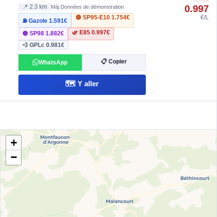
0.997
📍 2.3 km
Màj Données de démonstration
🔴 SP95-E10
1.754€
€/L
⛽ Gazole
1.591€
🌿 E85
0.997€
🟣 SP98
1.882€
💨 GPLc
0.981€
📋 Copier
WhatsApp
🗺️ Y aller
+
−