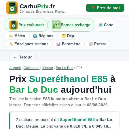
Carbu
Prix
.fr
📍 Près de moi
Comparez. Économisez. Roulez.
Prix carburant
Bornes recharge
🗺️ Carte
🌤️ Météo
🌍 Régions
🗂️ Dép.
🏷️ Enseignes stations
📊 Baromètre
📰 Presse
← Retour
Accueil
›
Carburant
›
Meuse
›
Bar Le Duc
›
E85
Prix
Superéthanol E85
à
Bar Le Duc
aujourd'hui
Trouvez la station
E85 la moins chère à Bar Le Duc
.
Meuse.
Données officielles mises à jour le
08/08/2026
.
2 stations proposent du
Superéthanol E85
à
Bar Le
Duc
, Meuse. Le prix varie de
0,818 €/L
à
0,849 €/L
,