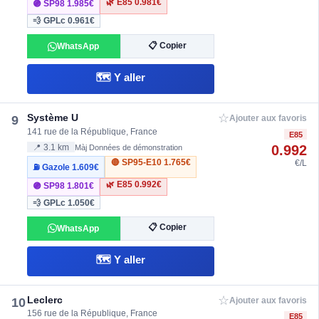
🌿 E85
0.981€
🟣 SP98
1.985€
💨 GPLc
0.961€
📋 Copier
WhatsApp
🗺️ Y aller
☆
Système U
9
Ajouter aux favoris
141 rue de la République, France
E85
0.992
📍 3.1 km
Màj Données de démonstration
🔴 SP95-E10
1.765€
€/L
⛽ Gazole
1.609€
🌿 E85
0.992€
🟣 SP98
1.801€
💨 GPLc
1.050€
📋 Copier
WhatsApp
🗺️ Y aller
☆
Leclerc
10
Ajouter aux favoris
156 rue de la République, France
E85