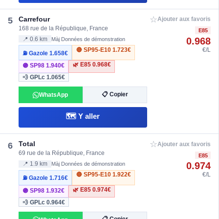
☆
Carrefour
5
Ajouter aux favoris
168 rue de la République, France
E85
0.968
📍 0.6 km
Màj Données de démonstration
🔴 SP95-E10
1.723€
€/L
⛽ Gazole
1.658€
🌿 E85
0.968€
🟣 SP98
1.940€
💨 GPLc
1.065€
📋 Copier
WhatsApp
🗺️ Y aller
☆
Total
6
Ajouter aux favoris
69 rue de la République, France
E85
0.974
📍 1.9 km
Màj Données de démonstration
🔴 SP95-E10
1.922€
€/L
⛽ Gazole
1.716€
🌿 E85
0.974€
🟣 SP98
1.932€
💨 GPLc
0.964€