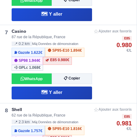
📋 Copier
WhatsApp
🗺️ Y aller
☆
Casino
7
Ajouter aux favoris
87 rue de la République, France
E85
0.980
📍 0.2 km
Màj Données de démonstration
🔴 SP95-E10
1.894€
€/L
⛽ Gazole
1.622€
🌿 E85
0.980€
🟣 SP98
1.944€
💨 GPLc
1.068€
📋 Copier
WhatsApp
🗺️ Y aller
☆
Shell
8
Ajouter aux favoris
62 rue de la République, France
E85
0.981
📍 2.3 km
Màj Données de démonstration
🔴 SP95-E10
1.816€
€/L
⛽ Gazole
1.757€