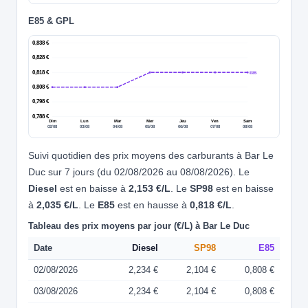
E85 & GPL
0,838 €
0,828 €
0,818 €
E85
0,808 €
0,798 €
0,788 €
Dim
Lun
Mar
Mer
Jeu
Ven
Sam
02/08
03/08
04/08
05/08
06/08
07/08
08/08
Suivi quotidien des prix moyens des carburants à Bar Le
Duc sur 7 jours (du 02/08/2026 au 08/08/2026). Le
Diesel
est en baisse à
2,153 €/L
. Le
SP98
est en baisse
à
2,035 €/L
. Le
E85
est en hausse à
0,818 €/L
.
Tableau des prix moyens par jour (€/L) à Bar Le Duc
Date
Diesel
SP98
E85
02/08/2026
2,234 €
2,104 €
0,808 €
03/08/2026
2,234 €
2,104 €
0,808 €