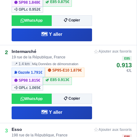
🌿 E85
0.875€
🟣 SP98
1.848€
💨 GPLc
0.952€
📋 Copier
WhatsApp
🗺️ Y aller
☆
Intermarché
2
Ajouter aux favoris
19 rue de la République, France
E85
0.913
📍 1.4 km
Màj Données de démonstration
🔴 SP95-E10
1.879€
€/L
⛽ Gazole
1.791€
🌿 E85
0.913€
🟣 SP98
1.815€
💨 GPLc
1.065€
📋 Copier
WhatsApp
🗺️ Y aller
☆
Esso
3
Ajouter aux favoris
198 rue de la République, France
E85