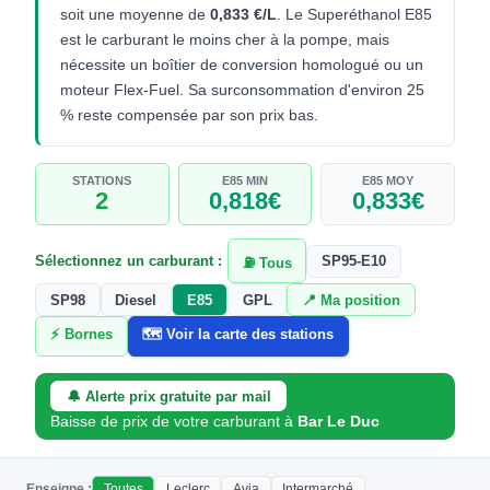
soit une moyenne de
0,833 €/L
. Le Superéthanol E85
est le carburant le moins cher à la pompe, mais
nécessite un boîtier de conversion homologué ou un
moteur Flex-Fuel. Sa surconsommation d'environ 25
% reste compensée par son prix bas.
STATIONS
E85 MIN
E85 MOY
2
0,818€
0,833€
Sélectionnez un carburant :
SP95-E10
⛽ Tous
SP98
Diesel
E85
GPL
📍 Ma position
⚡ Bornes
🗺️ Voir la carte des stations
🔔 Alerte prix gratuite par mail
Baisse de prix de votre carburant à
Bar Le Duc
Enseigne :
Toutes
Leclerc
Avia
Intermarché