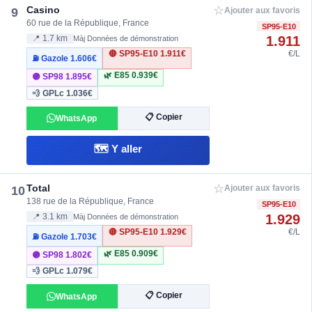
☆
Casino
9
Ajouter aux favoris
60 rue de la République, France
SP95-E10
1.911
📍 1.7 km
Màj Données de démonstration
🔴 SP95-E10
1.911€
€/L
⛽ Gazole
1.606€
🌿 E85
0.939€
🟣 SP98
1.895€
💨 GPLc
1.036€
📋 Copier
WhatsApp
🗺️ Y aller
☆
Total
10
Ajouter aux favoris
138 rue de la République, France
SP95-E10
1.929
📍 3.1 km
Màj Données de démonstration
🔴 SP95-E10
1.929€
€/L
⛽ Gazole
1.703€
🌿 E85
0.909€
🟣 SP98
1.802€
💨 GPLc
1.079€
📋 Copier
WhatsApp