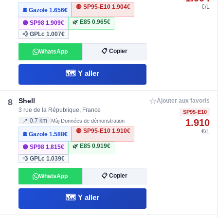
🔴 SP95-E10
1.904€
€/L
⛽ Gazole
1.656€
🌿 E85
0.965€
🟣 SP98
1.909€
💨 GPLc
1.007€
📋 Copier
WhatsApp
🗺️ Y aller
☆
Shell
8
Ajouter aux favoris
3 rue de la République, France
SP95-E10
1.910
📍 0.7 km
Màj Données de démonstration
🔴 SP95-E10
1.910€
€/L
⛽ Gazole
1.588€
🌿 E85
0.919€
🟣 SP98
1.815€
💨 GPLc
1.039€
📋 Copier
WhatsApp
🗺️ Y aller