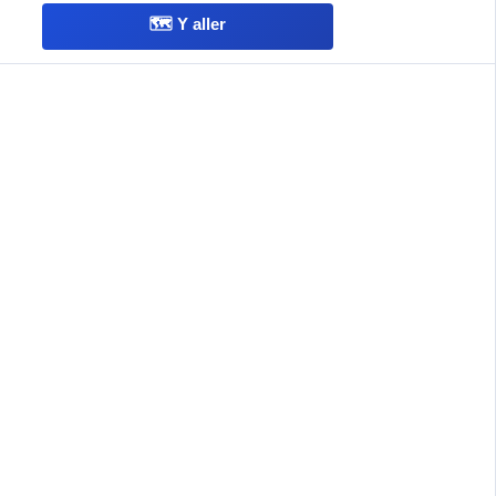
🗺️ Y aller