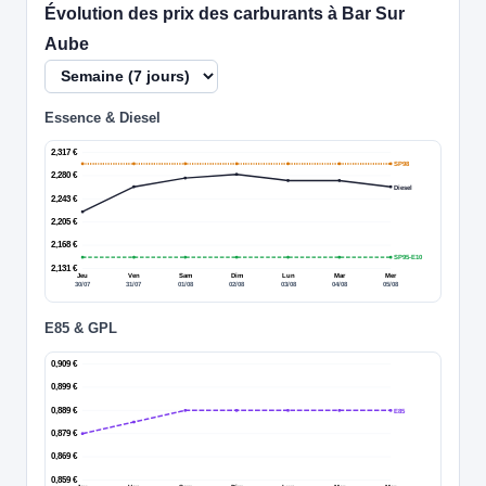
Évolution des prix des carburants à Bar Sur
Aube
Essence & Diesel
2,317 €
SP98
2,280 €
Diesel
2,243 €
2,205 €
2,168 €
SP95-E10
2,131 €
Jeu
Ven
Sam
Dim
Lun
Mar
Mer
30/07
31/07
01/08
02/08
03/08
04/08
05/08
E85 & GPL
0,909 €
0,899 €
0,889 €
E85
0,879 €
0,869 €
0,859 €