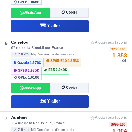
💨 GPLc
1.066€
📋 Copier
WhatsApp
🗺️ Y aller
☆
Carrefour
6
Ajouter aux favoris
67 rue de la République, France
SP95-E10
1.853
📍 2.8 km
Màj Données de démonstration
🔴 SP95-E10
1.853€
€/L
⛽ Gazole
1.576€
🌿 E85
0.949€
🟣 SP98
1.975€
💨 GPLc
1.010€
📋 Copier
WhatsApp
🗺️ Y aller
☆
Auchan
7
Ajouter aux favoris
114 rue de la République, France
SP95-E10
1.904
📍 2.6 km
Màj Données de démonstration