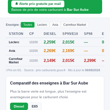
🔔 Alerte prix gratuite par mail
Baisse de prix de votre carburant à
Bar Sur Aube
Enseigne :
Toutes
Leclerc
Avia
Carrefour Market
STATION
CP
DIESEL
SP95/E10
SP98
E85
2,259€
2,015€
—
0,82
Leclerc
10200
2,269€
2,169€
—
0,94
Avia
10200
Carrefour
2,149€
2,015€
2,299€
—
10200
Market
ℹ️ Prix en €/L · Source : prix-carburants.gouv.fr · Mis à jour le
06/08/2026
Comparatif des enseignes à Bar Sur Aube
Plus la barre verte est longue, plus l'enseigne est
avantageuse pour le carburant choisi.
Diesel
E85