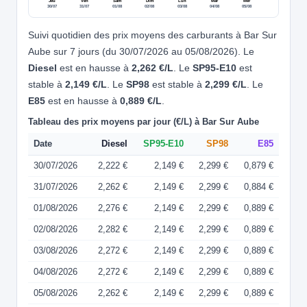
Jeu
Ven
Sam
Dim
Lun
Mar
Mer
30/07
31/07
01/08
02/08
03/08
04/08
05/08
Suivi quotidien des prix moyens des carburants à Bar Sur
Aube sur 7 jours (du 30/07/2026 au 05/08/2026). Le
Diesel
est en hausse à
2,262 €/L
. Le
SP95-E10
est
stable à
2,149 €/L
. Le
SP98
est stable à
2,299 €/L
. Le
E85
est en hausse à
0,889 €/L
.
Tableau des prix moyens par jour (€/L) à Bar Sur Aube
Date
Diesel
SP95-E10
SP98
E85
30/07/2026
2,222 €
2,149 €
2,299 €
0,879 €
31/07/2026
2,262 €
2,149 €
2,299 €
0,884 €
01/08/2026
2,276 €
2,149 €
2,299 €
0,889 €
02/08/2026
2,282 €
2,149 €
2,299 €
0,889 €
03/08/2026
2,272 €
2,149 €
2,299 €
0,889 €
04/08/2026
2,272 €
2,149 €
2,299 €
0,889 €
05/08/2026
2,262 €
2,149 €
2,299 €
0,889 €