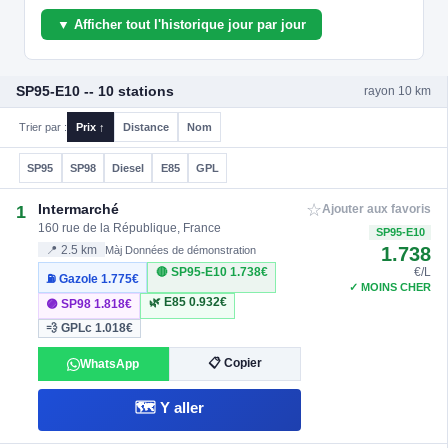
▼ Afficher tout l'historique jour par jour
SP95-E10 -- 10 stations
rayon 10 km
Trier par :
Prix ↑
Distance
Nom
SP95
SP98
Diesel
E85
GPL
☆
Intermarché
1
Ajouter aux favoris
160 rue de la République, France
SP95-E10
1.738
📍 2.5 km
Màj Données de démonstration
🔴 SP95-E10
1.738€
€/L
⛽ Gazole
1.775€
✓ MOINS CHER
🌿 E85
0.932€
🟣 SP98
1.818€
💨 GPLc
1.018€
📋 Copier
WhatsApp
🗺️ Y aller