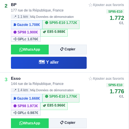
☆
BP
2
Ajouter aux favoris
177 rue de la République, France
SP95-E10
1.772
📍 1.1 km
Màj Données de démonstration
🔴 SP95-E10
1.772€
€/L
⛽ Gazole
1.708€
🌿 E85
0.988€
🟣 SP98
1.900€
💨 GPLc
1.076€
📋 Copier
WhatsApp
🗺️ Y aller
☆
Esso
3
Ajouter aux favoris
144 rue de la République, France
SP95-E10
1.776
📍 1.4 km
Màj Données de démonstration
🔴 SP95-E10
1.776€
€/L
⛽ Gazole
1.668€
🌿 E85
0.966€
🟣 SP98
1.973€
💨 GPLc
0.987€
📋 Copier
WhatsApp