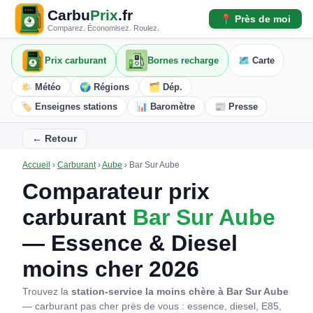
Carbu
Prix
.fr
📍 Près de moi
Comparez. Économisez. Roulez.
Prix carburant
Bornes recharge
🗺️ Carte
🌤️ Météo
🌍 Régions
🗂️ Dép.
🏷️ Enseignes stations
📊 Baromètre
📰 Presse
← Retour
Accueil
›
Carburant
›
Aube
›
Bar Sur Aube
Comparateur prix
carburant
Bar Sur Aube
— Essence & Diesel
moins cher 2026
Trouvez la
station-service la moins chère à Bar Sur Aube
— carburant pas cher près de vous : essence, diesel, E85,