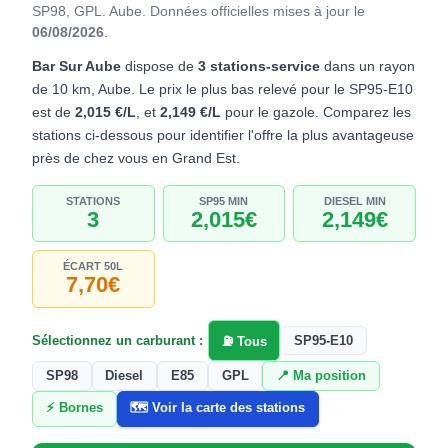
SP98, GPL. Aube.
Données officielles mises à jour le
06/08/2026
.
Bar Sur Aube
dispose de
3 stations-service
dans un rayon
de 10 km, Aube. Le prix le plus bas relevé pour le SP95-E10
est de
2,015 €/L
, et
2,149 €/L
pour le gazole. Comparez les
stations ci-dessous pour identifier l'offre la plus avantageuse
près de chez vous en Grand Est.
STATIONS
SP95 MIN
DIESEL MIN
3
2,015€
2,149€
ÉCART 50L
7,70€
Sélectionnez un carburant :
SP95-E10
⛽ Tous
SP98
Diesel
E85
GPL
📍 Ma position
⚡ Bornes
🗺️ Voir la carte des stations