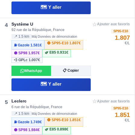
🗺️ Y aller
☆
Système U
4
Ajouter aux favoris
92 rue de la République, France
SP95-E10
1.807
📍 1.5 km
Màj Données de démonstration
🔴 SP95-E10
1.807€
€/L
⛽ Gazole
1.581€
🌿 E85
0.931€
🟣 SP98
1.957€
💨 GPLc
1.007€
📋 Copier
WhatsApp
🗺️ Y aller
☆
Leclerc
5
Ajouter aux favoris
6 rue de la République, France
SP95-E10
1.851
📍 1.5 km
Màj Données de démonstration
🔴 SP95-E10
1.851€
€/L
⛽ Gazole
1.749€
🌿 E85
0.898€
🟣 SP98
1.984€