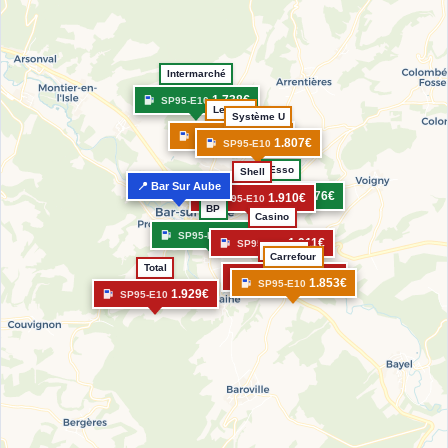
Intermarché
1.738€
SP95-E10
Leclerc
Système U
1.851€
SP95-E10
1.807€
SP95-E10
Esso
Shell
📍 Bar Sur Aube
1.776€
SP95-E10
1.910€
SP95-E10
BP
Casino
1.772€
SP95-E10
1.911€
SP95-E10
Auchan
Carrefour
Total
1.904€
SP95-E10
1.853€
SP95-E10
1.929€
SP95-E10