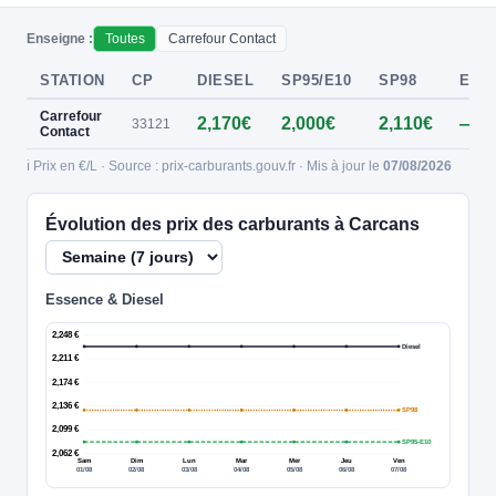
Enseigne :
Toutes
Carrefour Contact
STATION
CP
DIESEL
SP95/E10
SP98
E85
Carrefour
2,170€
2,000€
2,110€
—
33121
Contact
ℹ️ Prix en €/L · Source : prix-carburants.gouv.fr · Mis à jour le
07/08/2026
Évolution des prix des carburants à Carcans
Essence & Diesel
2,248 €
Diesel
2,211 €
2,174 €
2,136 €
SP98
2,099 €
SP95-E10
2,062 €
Sam
Dim
Lun
Mar
Mer
Jeu
Ven
01/08
02/08
03/08
04/08
05/08
06/08
07/08