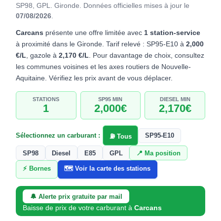
SP98, GPL. Gironde.
Données officielles mises à jour le
07/08/2026
.
Carcans
présente une offre limitée avec
1 station-service
à proximité dans le Gironde. Tarif relevé : SP95-E10 à
2,000
€/L
, gazole à
2,170 €/L
. Pour davantage de choix, consultez
les communes voisines et les axes routiers de Nouvelle-
Aquitaine. Vérifiez les prix avant de vous déplacer.
STATIONS
SP95 MIN
DIESEL MIN
1
2,000€
2,170€
Sélectionnez un carburant :
SP95-E10
⛽ Tous
SP98
Diesel
E85
GPL
📍 Ma position
⚡ Bornes
🗺️ Voir la carte des stations
🔔 Alerte prix gratuite par mail
Baisse de prix de votre carburant à
Carcans