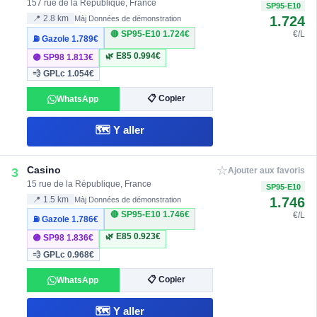
157 rue de la République, France
SP95-E10
1.724
📍 2.8 km
Màj Données de démonstration
🔴 SP95-E10
1.724€
€/L
⛽ Gazole
1.789€
🌿 E85
0.994€
🟣 SP98
1.813€
💨 GPLc
1.054€
📋 Copier
WhatsApp
🗺️ Y aller
☆
Casino
3
Ajouter aux favoris
15 rue de la République, France
SP95-E10
1.746
📍 1.5 km
Màj Données de démonstration
🔴 SP95-E10
1.746€
€/L
⛽ Gazole
1.786€
🌿 E85
0.923€
🟣 SP98
1.836€
💨 GPLc
0.968€
📋 Copier
WhatsApp
🗺️ Y aller