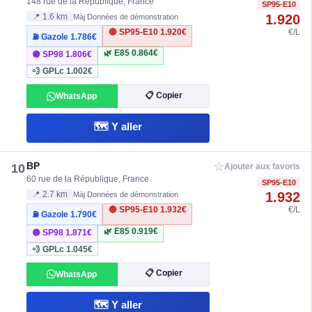
148 rue de la République, France
SP95-E10
1.920
📍 1.6 km
Màj Données de démonstration
🔴 SP95-E10
1.920€
€/L
⛽ Gazole
1.786€
🌿 E85
0.864€
🟣 SP98
1.806€
💨 GPLc
1.002€
📋 Copier
WhatsApp
🗺️ Y aller
☆
BP
10
Ajouter aux favoris
60 rue de la République, France
SP95-E10
1.932
📍 2.7 km
Màj Données de démonstration
🔴 SP95-E10
1.932€
€/L
⛽ Gazole
1.790€
🌿 E85
0.919€
🟣 SP98
1.871€
💨 GPLc
1.045€
📋 Copier
WhatsApp
🗺️ Y aller