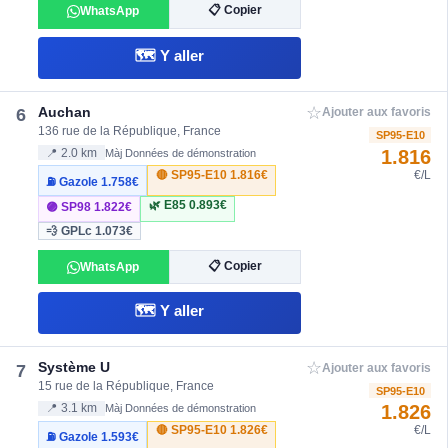
📋 Copier
WhatsApp
🗺️ Y aller
☆
Auchan
6
Ajouter aux favoris
136 rue de la République, France
SP95-E10
1.816
📍 2.0 km
Màj Données de démonstration
🔴 SP95-E10
1.816€
€/L
⛽ Gazole
1.758€
🌿 E85
0.893€
🟣 SP98
1.822€
💨 GPLc
1.073€
📋 Copier
WhatsApp
🗺️ Y aller
☆
Système U
7
Ajouter aux favoris
15 rue de la République, France
SP95-E10
1.826
📍 3.1 km
Màj Données de démonstration
🔴 SP95-E10
1.826€
€/L
⛽ Gazole
1.593€