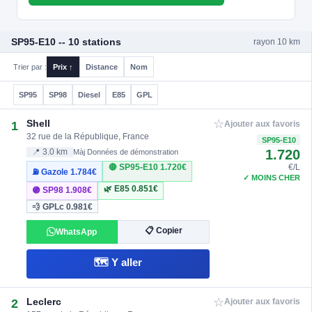
SP95-E10 -- 10 stations
rayon 10 km
Trier par :
Prix ↑
Distance
Nom
SP95
SP98
Diesel
E85
GPL
☆
Shell
1
Ajouter aux favoris
32 rue de la République, France
SP95-E10
1.720
📍 3.0 km
Màj Données de démonstration
🔴 SP95-E10
1.720€
€/L
⛽ Gazole
1.784€
✓ MOINS CHER
🌿 E85
0.851€
🟣 SP98
1.908€
💨 GPLc
0.981€
📋 Copier
WhatsApp
🗺️ Y aller
☆
Leclerc
2
Ajouter aux favoris