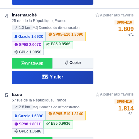
☆
Intermarché
4
Ajouter aux favoris
25 rue de la République, France
SP95-E10
1.809
📍 1.3 km
Màj Données de démonstration
🔴 SP95-E10
1.809€
€/L
⛽ Gazole
1.692€
🌿 E85
0.856€
🟣 SP98
2.007€
💨 GPLc
1.085€
📋 Copier
WhatsApp
🗺️ Y aller
☆
Esso
5
Ajouter aux favoris
57 rue de la République, France
SP95-E10
1.814
📍 2.8 km
Màj Données de démonstration
🔴 SP95-E10
1.814€
€/L
⛽ Gazole
1.639€
🌿 E85
0.963€
🟣 SP98
1.801€
💨 GPLc
1.068€