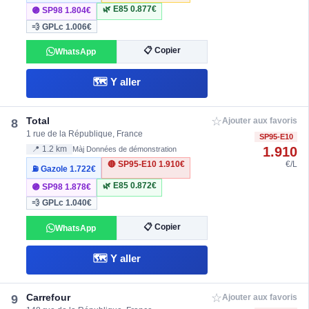
🌿 E85
0.877€
🟣 SP98
1.804€
💨 GPLc
1.006€
📋 Copier
WhatsApp
🗺️ Y aller
☆
Total
8
Ajouter aux favoris
1 rue de la République, France
SP95-E10
1.910
📍 1.2 km
Màj Données de démonstration
🔴 SP95-E10
1.910€
€/L
⛽ Gazole
1.722€
🌿 E85
0.872€
🟣 SP98
1.878€
💨 GPLc
1.040€
📋 Copier
WhatsApp
🗺️ Y aller
☆
Carrefour
9
Ajouter aux favoris