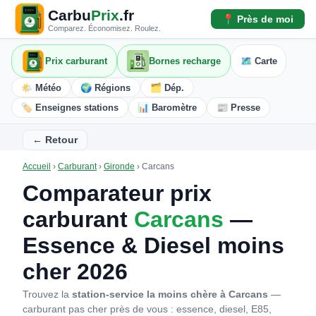
Carbu
Prix
.fr
📍 Près de moi
Comparez. Économisez. Roulez.
Prix carburant
Bornes recharge
🗺️ Carte
🌤️ Météo
🌍 Régions
🗂️ Dép.
🏷️ Enseignes stations
📊 Baromètre
📰 Presse
← Retour
Accueil
›
Carburant
›
Gironde
›
Carcans
Comparateur prix
carburant
Carcans
—
Essence & Diesel moins
cher 2026
Trouvez la
station-service la moins chère à Carcans
—
carburant pas cher près de vous : essence, diesel, E85,