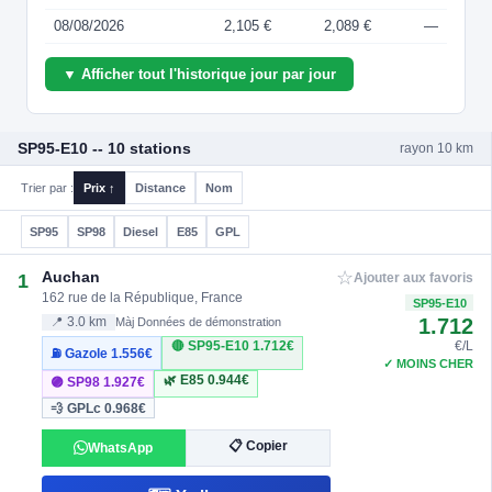
08/08/2026
2,105 €
2,089 €
—
▼ Afficher tout l'historique jour par jour
SP95-E10 -- 10 stations
rayon 10 km
Trier par :
Prix ↑
Distance
Nom
SP95
SP98
Diesel
E85
GPL
☆
Auchan
1
Ajouter aux favoris
162 rue de la République, France
SP95-E10
1.712
📍 3.0 km
Màj Données de démonstration
🔴 SP95-E10
1.712€
€/L
⛽ Gazole
1.556€
✓ MOINS CHER
🌿 E85
0.944€
🟣 SP98
1.927€
💨 GPLc
0.968€
📋 Copier
WhatsApp