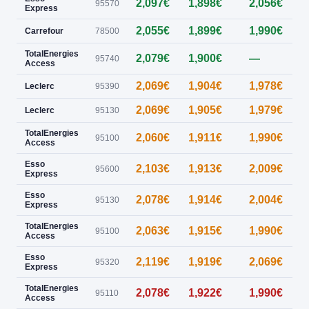
2,097€
1,898€
2,056€
95570
Express
2,055€
1,899€
1,990€
0
Carrefour
78500
TotalEnergies
2,079€
1,900€
—
0
95740
Access
2,069€
1,904€
1,978€
Leclerc
95390
2,069€
1,905€
1,979€
0
Leclerc
95130
TotalEnergies
2,060€
1,911€
1,990€
95100
Access
Esso
2,103€
1,913€
2,009€
0
95600
Express
Esso
2,078€
1,914€
2,004€
95130
Express
TotalEnergies
2,063€
1,915€
1,990€
0
95100
Access
Esso
2,119€
1,919€
2,069€
95320
Express
TotalEnergies
2,078€
1,922€
1,990€
0
95110
Access