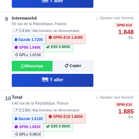
🗺️ Y aller
☆
Intermarché
9
Ajouter aux favoris
55 rue de la République, France
SP95-E10
1.848
📍 1.4 km
Màj Données de démonstration
🔴 SP95-E10
1.848€
€/L
⛽ Gazole
1.720€
🌿 E85
0.980€
🟣 SP98
1.948€
💨 GPLc
1.015€
📋 Copier
WhatsApp
🗺️ Y aller
☆
Total
10
Ajouter aux favoris
140 rue de la République, France
SP95-E10
1.885
📍 2.1 km
Màj Données de démonstration
🔴 SP95-E10
1.885€
€/L
⛽ Gazole
1.618€
🌿 E85
0.960€
🟣 SP98
1.902€
💨 GPLc
0.981€