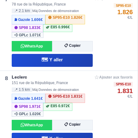
78 rue de la République, France
SP95-E10
1.826
📍 2.1 km
Màj Données de démonstration
🔴 SP95-E10
1.826€
€/L
⛽ Gazole
1.606€
🌿 E85
0.996€
🟣 SP98
1.833€
💨 GPLc
1.071€
📋 Copier
WhatsApp
🗺️ Y aller
☆
Leclerc
8
Ajouter aux favoris
151 rue de la République, France
SP95-E10
1.831
📍 1.5 km
Màj Données de démonstration
🔴 SP95-E10
1.831€
€/L
⛽ Gazole
1.641€
🌿 E85
0.972€
🟣 SP98
1.971€
💨 GPLc
1.020€
📋 Copier
WhatsApp