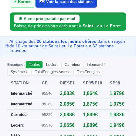
⚡ Bornes
🗺️ Voir la carte des stations
🔔 Alerte prix gratuite par mail
Baisse de prix de votre carburant à
Saint Leu La Foret
Affichage des
20 stations les moins chères
dans un rayon
🎯
de 10 km autour de Saint Leu La Foret sur 62 stations
trouvées.
Enseigne :
Toutes
Leclerc
Carrefour
Intermarché
Système U
TotalEnergies Access
TotalEnergies
STATION
CP
DIESEL
SP95/E10
SP98
E
2,083€
1,864€
1,979€
0
Intermarché
95540
2,085€
1,875€
1,975€
Intermarché
95160
2,088€
1,889€
1,982€
0
Carrefour
95350
2,065€
1,889€
1,949€
0
Leclerc
95570
Esso