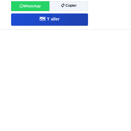
📋 Copier
WhatsApp
🗺️ Y aller