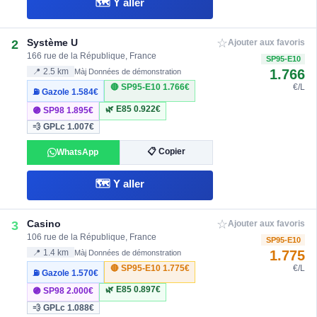
🗺️ Y aller
☆
Système U
2
Ajouter aux favoris
166 rue de la République, France
SP95-E10
1.766
📍 2.5 km
Màj Données de démonstration
🔴 SP95-E10
1.766€
€/L
⛽ Gazole
1.584€
🌿 E85
0.922€
🟣 SP98
1.895€
💨 GPLc
1.007€
📋 Copier
WhatsApp
🗺️ Y aller
☆
Casino
3
Ajouter aux favoris
106 rue de la République, France
SP95-E10
1.775
📍 1.4 km
Màj Données de démonstration
🔴 SP95-E10
1.775€
€/L
⛽ Gazole
1.570€
🌿 E85
0.897€
🟣 SP98
2.000€
💨 GPLc
1.088€