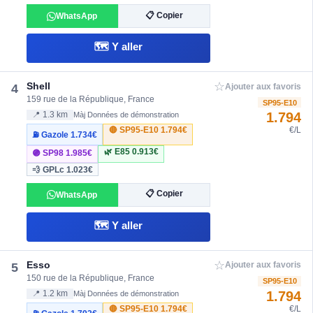
📋 Copier
WhatsApp
🗺️ Y aller
☆
Shell
4
Ajouter aux favoris
159 rue de la République, France
SP95-E10
1.794
📍 1.3 km
Màj Données de démonstration
🔴 SP95-E10
1.794€
€/L
⛽ Gazole
1.734€
🌿 E85
0.913€
🟣 SP98
1.985€
💨 GPLc
1.023€
📋 Copier
WhatsApp
🗺️ Y aller
☆
Esso
5
Ajouter aux favoris
150 rue de la République, France
SP95-E10
1.794
📍 1.2 km
Màj Données de démonstration
🔴 SP95-E10
1.794€
€/L