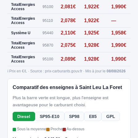
TotalEnergies
2,081€
1,922€
1,990€
0
95100
Access
TotalEnergies
2,078€
1,922€
—
95110
Access
2,110€
1,925€
1,958€
0
Système U
95440
TotalEnergies
2,075€
1,928€
1,990€
95870
Access
TotalEnergies
2,089€
1,928€
1,990€
95100
Access
ℹ️ Prix en €/L · Source : prix-carburants.gouv.fr · Mis à jour le
08/08/2026
Comparatif des enseignes à Saint Leu La Foret
Plus la barre verte est longue, plus l'enseigne est
avantageuse pour le carburant choisi.
Diesel
SP95-E10
SP98
E85
GPL
Sous la moyenne
Proche
Au-dessus