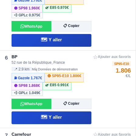
⛽ Gazole
1.792€
🌿 E85
0.970€
🟣 SP98
1.960€
💨 GPLc
0.975€
📋 Copier
WhatsApp
🗺️ Y aller
☆
BP
6
Ajouter aux favoris
52 rue de la République, France
SP95-E10
1.806
📍 2.9 km
Màj Données de démonstration
🔴 SP95-E10
1.806€
€/L
⛽ Gazole
1.767€
🌿 E85
0.991€
🟣 SP98
1.868€
💨 GPLc
1.049€
📋 Copier
WhatsApp
🗺️ Y aller
☆
Carrefour
7
Ajouter aux favoris