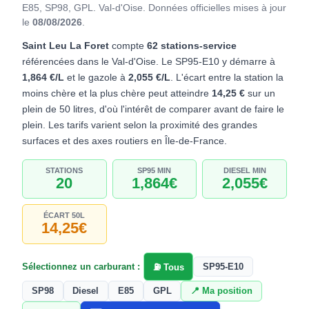
E85, SP98, GPL. Val-d'Oise.
Données officielles mises à jour
le
08/08/2026
.
Saint Leu La Foret
compte
62 stations-service
référencées dans le Val-d'Oise. Le SP95-E10 y démarre à
1,864 €/L
et le gazole à
2,055 €/L
. L'écart entre la station la
moins chère et la plus chère peut atteindre
14,25 €
sur un
plein de 50 litres, d'où l'intérêt de comparer avant de faire le
plein. Les tarifs varient selon la proximité des grandes
surfaces et des axes routiers en Île-de-France.
STATIONS
SP95 MIN
DIESEL MIN
20
1,864€
2,055€
ÉCART 50L
14,25€
Sélectionnez un carburant :
SP95-E10
⛽ Tous
SP98
Diesel
E85
GPL
📍 Ma position