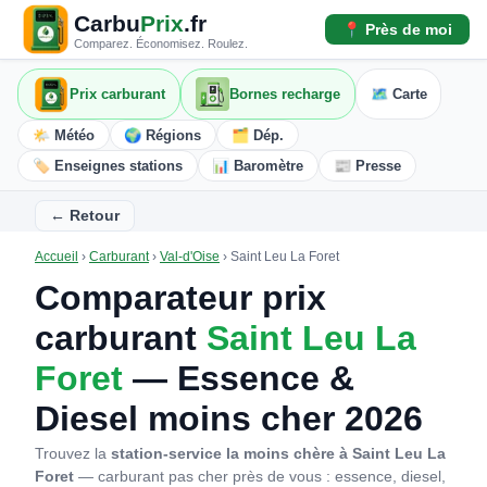
Carbu
Prix
.fr
📍 Près de moi
Comparez. Économisez. Roulez.
Prix carburant
Bornes recharge
🗺️ Carte
🌤️ Météo
🌍 Régions
🗂️ Dép.
🏷️ Enseignes stations
📊 Baromètre
📰 Presse
← Retour
Accueil
›
Carburant
›
Val-d'Oise
›
Saint Leu La Foret
Comparateur prix
carburant
Saint Leu La
Foret
— Essence &
Diesel moins cher 2026
Trouvez la
station-service la moins chère à Saint Leu La
Foret
— carburant pas cher près de vous : essence, diesel,