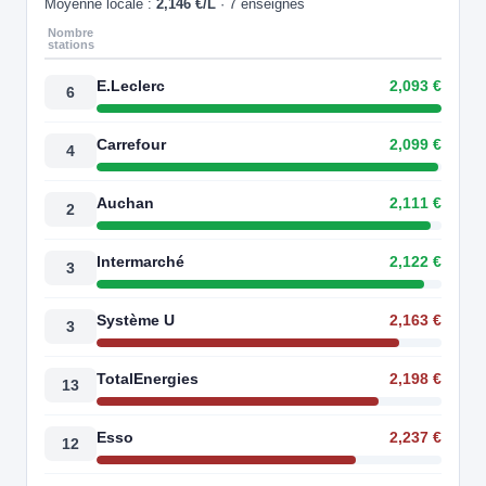
Moyenne locale :
2,146 €/L
· 7 enseignes
Nombre
stations
E.Leclerc
2,093 €
6
Carrefour
2,099 €
4
Auchan
2,111 €
2
Intermarché
2,122 €
3
Système U
2,163 €
3
TotalEnergies
2,198 €
13
Esso
2,237 €
12